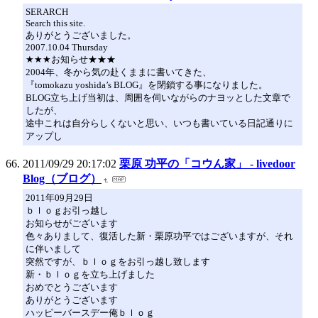
SERARCH
Search this site.
ありがとうございました。
2007.10.04 Thursday
★★★お知らせ★★★
2004年、冬から気の赴くままに書いてきた、
『tomokazu yoshida’s BLOG』を閉鎖する事になりました。
BLOG立ち上げ当初は、周囲を伺いながらのナヨッとした文章で
したが、
途中これは自分らしくないと思い、いつも書いている日記通りに
アップし
2011/09/29 20:17:02
栗原 功平の「コウん家」 - livedoor
Blog（ブログ）
2011年09月29日
ｂｌｏｇお引っ越し
お知らせがございます
色々ありまして、復活した新・栗原功平ではございますが、それ
に伴いまして
突然ですが、ｂｌｏｇをお引っ越し致します
新・ｂｌｏｇを立ち上げました
おめでとうございます
ありがとうございます
ハッピーバースデー俺ｂｌｏｇ