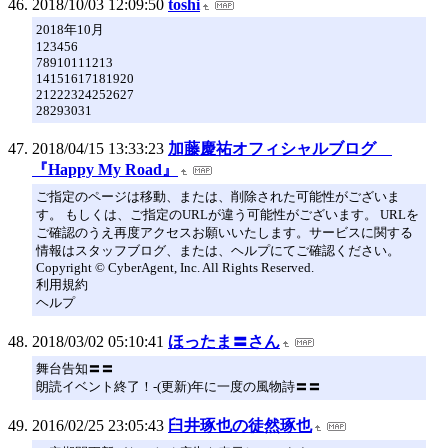
2018/10/03 12:09:50
toshi
2018年10月
123456
78910111213
14151617181920
21222324252627
28293031
2018/04/15 13:33:23
加藤慶祐オフィシャルブログ
『Happy My Road』
ご指定のページは移動、または、削除された可能性がございま
す。 もしくは、ご指定のURLが違う可能性がございます。 URLを
ご確認のうえ再度アクセスお願いいたします。サービスに関する
情報はスタッフブログ、または、ヘルプにてご確認ください。
Copyright © CyberAgent, Inc. All Rights Reserved.
利用規約
ヘルプ
2018/03/02 05:10:41
ほったま〓さん
舞台告知〓〓
朗読イベント終了！-(更新)年に一度の風物詩〓〓
2016/02/25 23:05:43
臼井琢也の徒然琢也