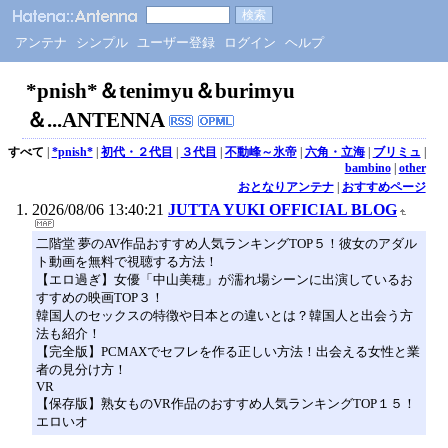
アンテナ
シンプル
ユーザー登録
ログイン
ヘルプ
*pnish*＆tenimyu＆burimyu
＆...ANTENNA
すべて
|
*pnish*
|
初代・２代目
|
３代目
|
不動峰～氷帝
|
六角・立海
|
ブリミュ
|
bambino
|
other
おとなりアンテナ
|
おすすめページ
2026/08/06 13:40:21
JUTTA YUKI OFFICIAL BLOG
二階堂 夢のAV作品おすすめ人気ランキングTOP５！彼女のアダル
ト動画を無料で視聴する方法！
【エロ過ぎ】女優「中山美穂」が濡れ場シーンに出演しているお
すすめの映画TOP３！
韓国人のセックスの特徴や日本との違いとは？韓国人と出会う方
法も紹介！
【完全版】PCMAXでセフレを作る正しい方法！出会える女性と業
者の見分け方！
VR
【保存版】熟女ものVR作品のおすすめ人気ランキングTOP１５！
エロいオ