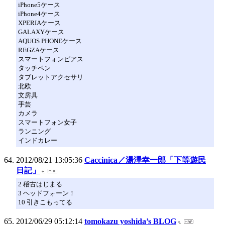
iPhone5ケース
iPhone4ケース
XPERIAケース
GALAXYケース
AQUOS PHONEケース
REGZAケース
スマートフォンピアス
タッチペン
タブレットアクセサリ
北欧
文房具
手芸
カメラ
スマートフォン女子
ランニング
インドカレー
2012/08/21 13:05:36
Caccinica／湯澤幸一郎「下等遊民
日記」
2 稽古はじまる
3 ヘッドフォーン！
10 引きこもってる
2012/06/29 05:12:14
tomokazu yoshida’s BLOG