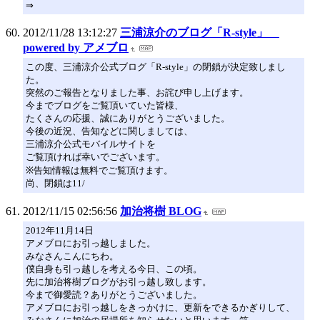
⇒
2012/11/28 13:12:27
三浦涼介のブログ「R-style」
powered by アメブロ
この度、三浦涼介公式ブログ「R-style」の閉鎖が決定致しまし
た。
突然のご報告となりました事、お詫び申し上げます。
今までブログをご覧頂いていた皆様、
たくさんの応援、誠にありがとうございました。
今後の近況、告知などに関しましては、
三浦涼介公式モバイルサイトを
ご覧頂ければ幸いでございます。
※告知情報は無料でご覧頂けます。
尚、閉鎖は11/
2012/11/15 02:56:56
加治将樹 BLOG
2012年11月14日
アメブロにお引っ越しました。
みなさんこんにちわ。
僕自身も引っ越しを考える今日、この頃。
先に加治将樹ブログがお引っ越し致します。
今まで御愛読？ありがとうございました。
アメブロにお引っ越しをきっかけに、更新をできるかぎりして、