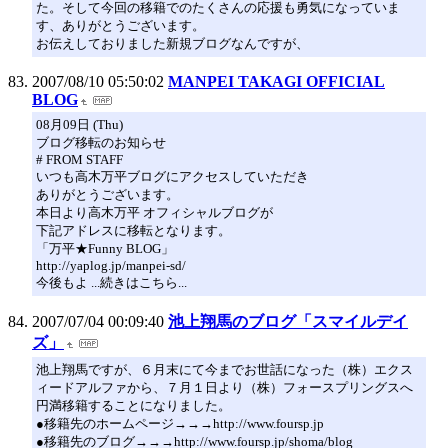
た。そして今回の移籍でのたくさんの応援も勇気になっていま
す、ありがとうございます。
お伝えしておりました新規ブログなんですが、
2007/08/10 05:50:02
MANPEI TAKAGI OFFICIAL
BLOG
08月09日 (Thu)
ブログ移転のお知らせ
# FROM STAFF
いつも高木万平ブログにアクセスしていただき
ありがとうございます。
本日より高木万平 オフィシャルブログが
下記アドレスに移転となります。
「万平★Funny BLOG」
http://yaplog.jp/manpei-sd/
今後もよ ...続きはこちら...
2007/07/04 00:09:40
池上翔馬のブログ「スマイルデイ
ズ」
池上翔馬ですが、６月末にて今までお世話になった（株）エクス
ィードアルファから、７月１日より（株）フォースプリングスへ
円満移籍することになりました。
●移籍先のホームページ→→→http://www.foursp.jp
●移籍先のブログ→→→http://www.foursp.jp/shoma/blog