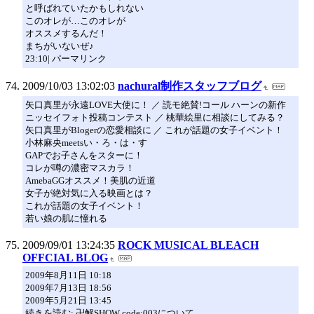
と呼ばれていたかもしれない
このオレが…このオレが
オススメするんだ！
まちがいないぜ♪
23:10| パーマリンク
2009/10/03 13:02:03
nachural制作スタッフブログ
矢口真里が永遠LOVE大使に！ ／ 読モ絶賛!コール ハーンの新作
ニッセイフォト投稿コンテスト ／ 桃華絵里に相談にしてみる？
矢口真里がBlogerの恋愛相談に ／ これが話題の女子イベント！
小林麻央meetsい・ろ・は・す
GAPでお子さんをスターに！
コレが噂の濃密マスカラ！
AmebaGGオススメ！美肌の近道
女子が絶対気に入る映画とは？
これが話題の女子イベント！
若い娘の肌に憧れる
2009/09/01 13:24:35
ROCK MUSICAL BLEACH
OFFCIAL BLOG
2009年8月11日 10:18
2009年7月13日 18:56
2009年5月21日 13:45
続きを読む: 卍解SHOW code:003について