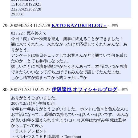
15161718192021
22232425262728
293031
2009/02/23 11:57:28
KATO KAZUKI BLOG »
02 / 22：罠を終えて
今日「罠」の千秋楽を迎え、無事に終えることができました！
観に来てくれた人、来れなかったけど応援してくれたみんな、あ
りがとう。
アンケートは毎日チェックしてお客さんがどう観ていて何を感じ
たのか…とても参考になったよ。
嬉しいことに再演を望む声がたくさんあって、本当にいつか再演
できたらいいなって打ち上げでもみんなで話してたんだよね。
しかし稽古が始まってから約１ヶ月…早か
2007/12/31 02:25:27
伊阪達也 オフィシャルブログ
ありがとうございました。
2007/12/31(月) 午前 0:34
今年も一年ありがとうございました。 ホントに色々と色んな人に
お世話になって… 感謝の気持ちでいっぱいいっぱいです。 みんな
が良いお年を迎えられますように(>_<) 来年はねずみ年 俺は丑や
から ...すべて表示
・ラストプレゼント
・ペルセウスＴＨＥ流星群-・Doughnut