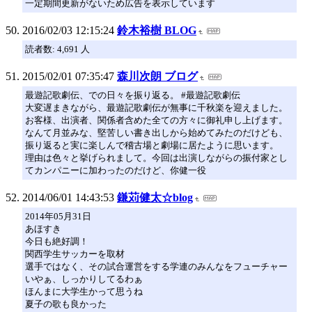
一定期間更新がないため広告を表示しています
2016/02/03 12:15:24
鈴木裕樹 BLOG
読者数: 4,691 人
2015/02/01 07:35:47
森川次朗 ブログ
最遊記歌劇伝、での日々を振り返る。 #最遊記歌劇伝
大変遅まきながら、最遊記歌劇伝が無事に千秋楽を迎えました。
お客様、出演者、関係者含めた全ての方々に御礼申し上げます。
なんて月並みな、堅苦しい書き出しから始めてみたのだけども、
振り返ると実に楽しんで稽古場と劇場に居たように思います。
理由は色々と挙げられまして。今回は出演しながらの振付家とし
てカンパニーに加わったのだけど、你健一役
2014/06/01 14:43:53
鎌苅健太☆blog
2014年05月31日
あほすき
今日も絶好調！
関西学生サッカーを取材
選手ではなく、その試合運営をする学連のみんなをフューチャー
いやぁ、しっかりしてるわぁ
ほんまに大学生かって思うね
夏子の歌も良かった