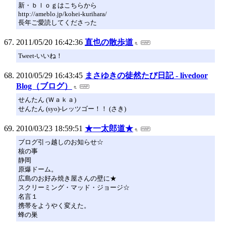
新・ｂｌｏｇはこちらから
http://ameblo.jp/kohei-kurihara/
長年ご愛読してくださった
2011/05/20 16:42:36
直也の散歩道
Tweet-いいね！
2010/05/29 16:43:45
まさゆきの徒然たび日記 - livedoor
Blog（ブログ）
せんたん (Ｗａｋａ)
せんたん (syo)-レッツゴー！！ (さき)
2010/03/23 18:59:51
★一太郎道★
ブログ引っ越しのお知らせ☆
核の事
静岡
原爆ドーム。
広島のお好み焼き屋さんの壁に★
スクリーミング・マッド・ジョージ☆
名言１
携帯をようやく変えた。
蜂の巣