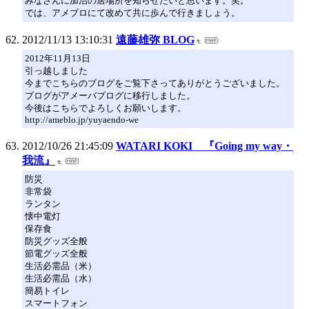
みなさんに加治の居場所を知らせたいと思います。笑。
では、アメブロにて改めて共に歩んで行きましょう。
2012/11/13 13:10:31
遠藤雄弥 BLOG
2012年11月13日
引っ越しました
今までこちらのブログをご覧下さってありがとうございました。
ブログがアメーバブログに移行しました。
今後はこちらでよろしくお願いします。
http://ameblo.jp/yuyaendo-we
2012/10/26 21:45:09
WATARI KOKI 『Going my way・
我流』
防災
非常袋
ランタン
懐中電灯
保存食
防災グッズ全般
節電グッズ全般
生活必需品（米）
生活必需品（水）
簡易トイレ
スマートフォン