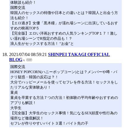
体験談も紹介！
国際交流
韓国人のセックスの特徴や日本との違いとは？韓国人と出会う方
法も紹介！
【エロ過ぎ】女優「黒木瞳」が濡れ場シーンに出演しているおす
すめの映画TOP５
【完全版】エロい洋画おすすめの人気ランキングTOP１７！激し
い濡れ場シーンでR指定の作品も！？
浪人生がセックスする方法！ “お金”と
2021/07/04 08:59:21
SHINPEI TAKAGI OFFICIAL
BLOG
国際交流
HONEY POPCORN(ハニーポップコーン)とは？メンバーや噂・パ
クリ疑惑・韓国の反応は？！
大分でハッピーメールを使ってセフレを作る方法！セックスをし
たリアルな実体験あり！
童貞
童貞を卒業する方法７つの方法！初体験の平均年齢やおすすめの
アプリも解説！
大学生
【完全版】大学生のセックス事情！気になるSEX頻度や性行為の
場所など徹底解説！
セフレが作りやすいバイト３選！バイト先の子