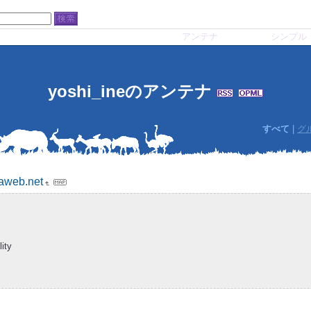
アンテナ
シンプル
yoshi_ineのアンテナ
すべて
|
グ
eb.net
ity