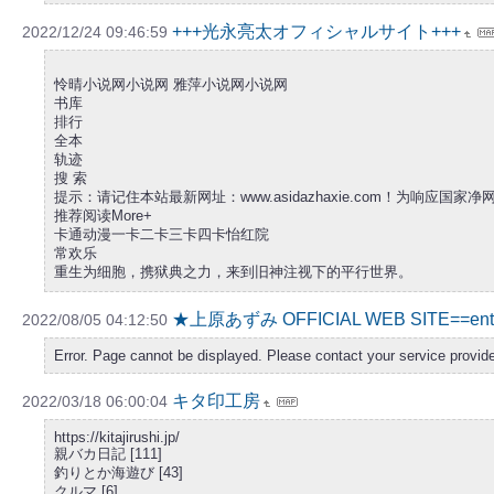
+++光永亮太オフィシャルサイト+++
2022/12/24 09:46:59
怜晴小说网小说网 雅萍小说网小说网
书库
排行
全本
轨迹
搜 索
提示：请记住本站最新网址：www.asidazhaxie.com！
推荐阅读More+
卡通动漫一卡二卡三卡四卡怡红院
常欢乐
重生为细胞，携狱典之力，来到旧神注视下的平行世界。
★上原あずみ OFFICIAL WEB SITE==ent
2022/08/05 04:12:50
Error. Page cannot be displayed. Please contact your service provider
キタ印工房
2022/03/18 06:00:04
https://kitajirushi.jp/
親バカ日記 [111]
釣りとか海遊び [43]
クルマ [6]