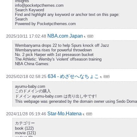
Insights
info@pocketpcthemes.com
Search Keyword
Find and highlight any keyword or anchor text on this page:
Search
Powered by Pocketpcthemes.com
NBA.com Japan
2025/10/11 17:02:48
Wembanyama drops 22 to help Spurs knock off Jazz
Wembanyama rises for powerful throwdown
No. 2 pick Harper with 1st preseason bucket
The Athletic: Wemby's 'violent' offseason training
NBA China Games:
634 - めざせへなちょこ
2025/02/18 02:58:25
ayumu-baby.com
このドメインの購入
ドメイン ayumu-baby.com は売り出し中です!
This webpage was generated by the domain owner using Sedo Domain P
Star-Mo.Hatena
2024/11/28 05:19:46
カテゴリー
book (122)
movie (121)