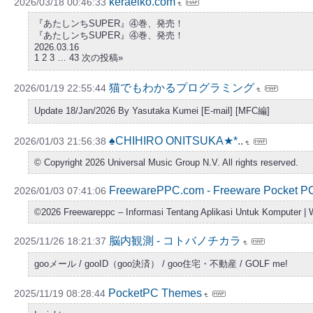
keraeiko.com
2026/03/18 00:46:33
『あたしンちSUPER』④巻、発売！
『あたしンちSUPER』④巻、発売！
2026.03.16
1 2 3 … 43 次の投稿»
猫でもわかるプログラミング
2026/01/19 22:55:44
Update 18/Jan/2026 By Yasutaka Kumei [E-mail] [MFC編]
♠CHIHIRO ONITSUKA★*..
2026/01/03 21:56:38
© Copyright 2026 Universal Music Group N.V. All rights reserved.
FreewarePPC.com - Freeware Pocket PC: t
2026/01/03 07:41:06
©2026 Freewareppc – Informasi Tentang Aplikasi Untuk Komputer 
脳内観測 - コトバノチカラ
2025/11/26 18:21:37
gooメール / gooID（goo決済） / goo住宅・不動産 / GOLF me!
PocketPC Themes
2025/11/19 08:28:44