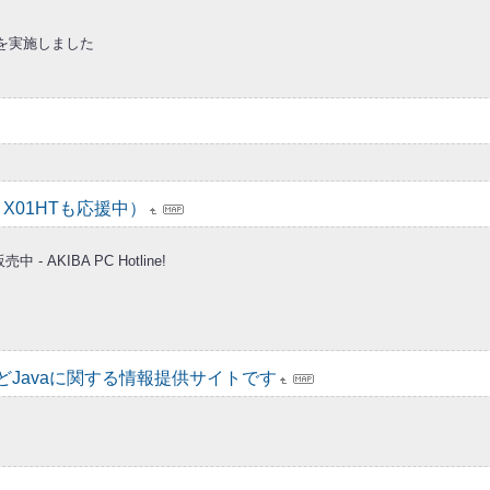
）を実施しました
ZとX01HTも応援中）
AKIBA PC Hotline!
リ,SWTなどJavaに関する情報提供サイトです