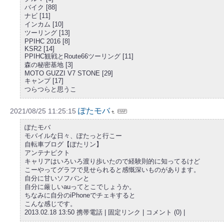
バイク [88]
ナビ [11]
インカム [10]
ツーリング [13]
PPIHC 2016 [8]
KSR2 [14]
PPIHC観戦とRoute66ツーリング [11]
森の秘密基地 [3]
MOTO GUZZI V7 STONE [29]
キャンプ [17]
つらつらと思うこ
ぽたモバ
2021/08/25 11:25:15
ぽたモバ
モバイルな日々、ぽたっと行こー
自転車ブログ【ぽたリン】
アンテナピクト
キャリアはいろいろ渡り歩いたので経験則的に知ってるけど
こーやってグラフで見せられると感慨深いものがあります。
自分に甘いソフバンと
自分に厳しいauってとこでしょうか。
ちなみに自分のiPhoneでチェキすると
こんな感じです。
2013.02.18 13:50 携帯電話 | 固定リンク | コメント (0) |