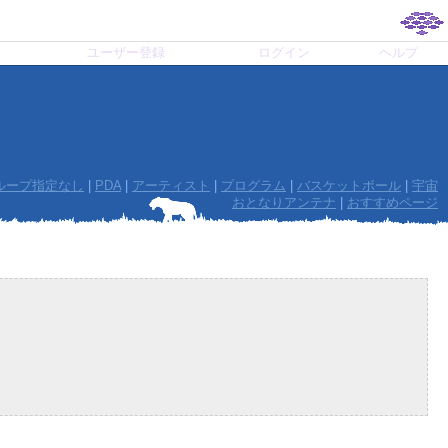
ユーザー登録
ログイン
ヘルプ
ループ指定なし
|
PDA
|
アーティスト
|
プログラム
|
バスケットボール
|
宇宙
おとなりアンテナ
|
おすすめページ