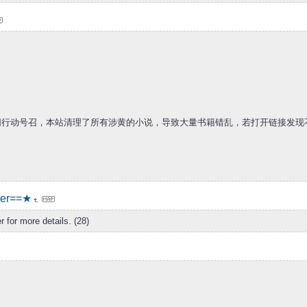
为响应国家净网行动号召，本站清理了所有涉黄的小说，导致大量书籍错乱，若打开链
er==★
 for more details. (28)