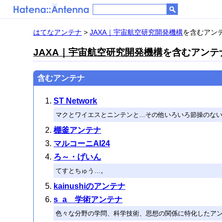
はてなアンテナ
>
JAXA｜宇宙航空研究開発機構
を含むアンテナ
JAXA｜宇宙航空研究開発機構
を含むアンテナ 
含むアンテナ
ST Network
マクとワイエスとニンテンと...その他いろいろ節操のな
棚釜アンテナ
マルコーニAI24
ろ～・げいん
てすとちゅう…。
kainushiのアンテナ
s_a 学術アンテナ
色々な分野の学問、科学技術、思想の関係に特化したア