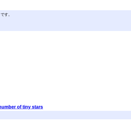
うです。
er of tiny stars