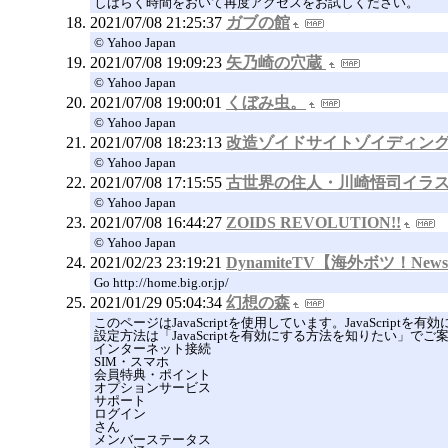
しばらく時間をおいて再度アクセスをお試しください。
2021/07/08 21:25:37
ガブの館
© Yahoo Japan
2021/07/08 19:09:23
矢乃崎の穴蔵
© Yahoo Japan
2021/07/08 19:00:01
くぼみ虫。
© Yahoo Japan
2021/07/08 18:23:13
改造ゾイドサイトゾイディン
© Yahoo Japan
2021/07/08 17:15:55
古世界の住人・川崎悟司イラ
© Yahoo Japan
2021/07/08 16:44:27
ZOIDS REVOLUTION!!
© Yahoo Japan
2021/02/23 23:19:21
DynamiteTV【海外ボツ！New
Go http://home.big.or.jp/
2021/01/29 05:04:34
幻想の森
このページはJavaScriptを使用しています。JavaScript
設定方法は「JavaScriptを有効にする方法を知りたい」で
インターネット接続
SIM・スマホ
会員特典・ポイント
オプションサービス
サポート
ログイン
さん
メンバーステータス