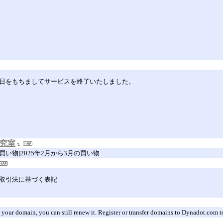
30日をもちましてサービスを終了いたしました。
型研究室
[買い物]2025年2月から3月の買い物
定商取引法に基づく表記
 your domain, you can still renew it. Register or transfer domains to Dynadot.com t