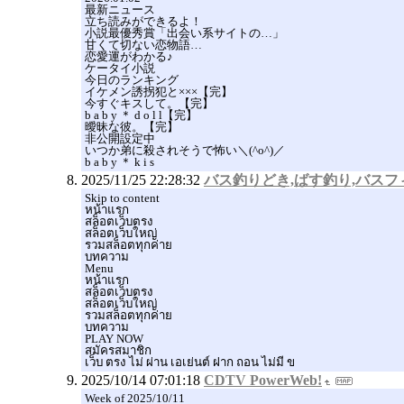
最新ニュース
立ち読みができるよ！
小説最優秀賞「出会い系サイトの…」
甘くて切ない恋物語…
恋愛運がわかる♪
ケータイ小説
今日のランキング
イケメン誘拐犯と×××【完】
今すぐキスして。【完】
b a b y ＊ d o l l【完】
曖昧な彼。【完】
非公開設定中
いつか弟に殺されそうで怖い＼(^o^)／
b a b y ＊ k i s
2025/11/25 22:28:32
バス釣りどき,ばす釣り,バスフ
Skip to content
หน้าแรก
สล็อตเว็บตรง
สล็อตเว็บใหญ่
รวมสล็อตทุกค่าย
บทความ
Menu
หน้าแรก
สล็อตเว็บตรง
สล็อตเว็บใหญ่
รวมสล็อตทุกค่าย
บทความ
PLAY NOW
สมัครสมาชิก
เว็บ ตรง ไม่ ผ่าน เอเย่นต์ ฝาก ถอน ไม่มี ข
2025/10/14 07:01:18
CDTV PowerWeb!
Week of 2025/10/11