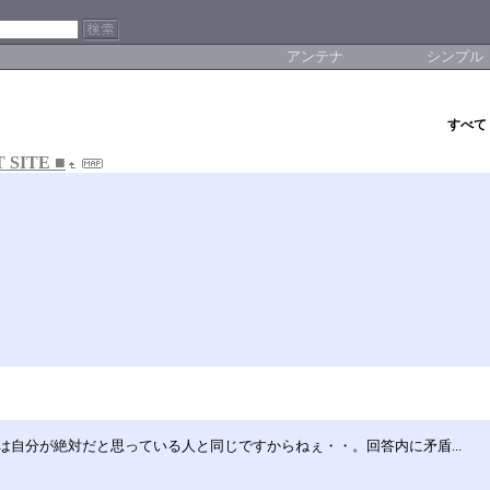
アンテナ
シンプル
すべて
SITE ■
自分が絶対だと思っている人と同じですからねぇ・・。回答内に矛盾...