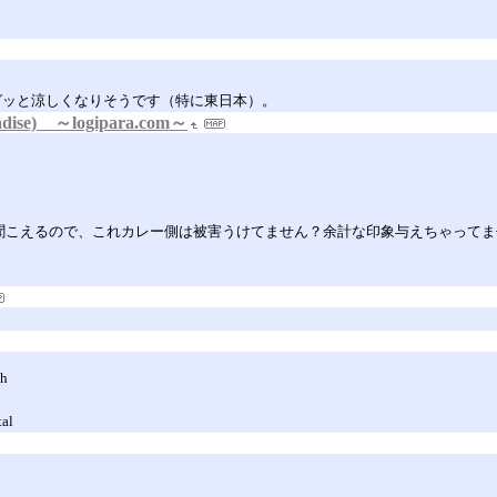
グッと涼しくなりそうです（特に東日本）。
se) ～logipara.com～
聞こえるので、これカレー側は被害うけてません？余計な印象与えちゃって
ch
tal