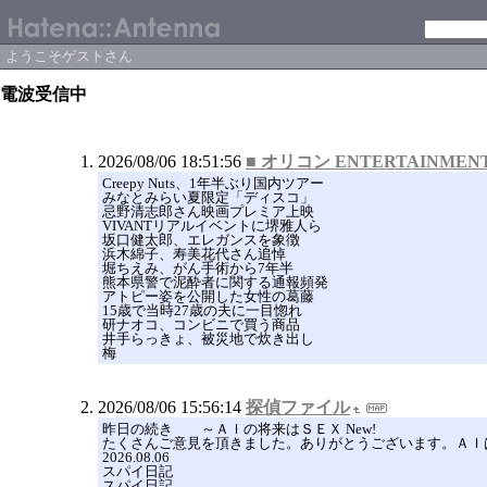
ようこそゲストさん
電波受信中
2026/08/06 18:51:56
■ オリコン ENTERTAINMENT 
Creepy Nuts、1年半ぶり国内ツアー
みなとみらい夏限定「ディスコ」
忌野清志郎さん映画プレミア上映
VIVANTリアルイベントに堺雅人ら
坂口健太郎、エレガンスを象徴
浜木綿子、寿美花代さん追悼
堀ちえみ、がん手術から7年半
熊本県警で泥酔者に関する通報頻発
アトピー姿を公開した女性の葛藤
15歳で当時27歳の夫に一目惚れ
研ナオコ、コンビニで買う商品
井手らっきょ、被災地で炊き出し
梅
2026/08/06 15:56:14
探偵ファイル
昨日の続き ～ＡＩの将来はＳＥＸ New!
たくさんご意見を頂きました。ありがとうございます。ＡＩは
2026.08.06
スパイ日記
スパイ日記