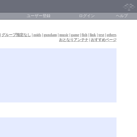
ユーザー登録
ログイン
ヘルプ
|
グループ指定なし
|
zoids
|
gundam
|
music
|
game
|
fish
|
link
|
text
|
others
おとなりアンテナ
|
おすすめページ