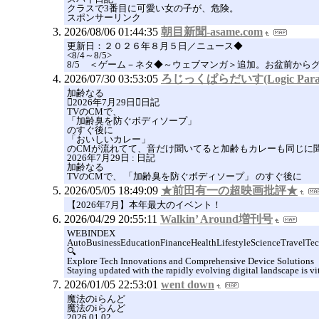
クラスで3番目に可愛い女の子が、危険。
スポンサーリンク
2026/08/06 01:44:35
朝目新聞-asame.com
更新日：２０２６年８月５日／ニュース◆
<8/4～8/5>
8/5 ＜ゲーム－ネタ◆～ウェブマンガ＞追加。お盆前から
2026/07/30 03:53:05
ろじっくぱらだいす(Logic Paradi
加齢なる
2026年7月29日日記
TVのCMで、
「加齢臭を防ぐボディソープ」
のすぐ後に
「おいしいカレー」
のCMが流れてて、音だけ聞いてると加齢もカレーも同じに
2026年7月29日 : 日記
加齢なる
TVのCMで、 「加齢臭を防ぐボディソープ」 のすぐ後に
2026/05/05 18:49:09
★前田有一の超映画批評★
【2026年7月】本年最大のイベント！
2026/04/29 20:55:11
Walkin’ Around増刊号
WEBINDEX
AutoBusinessEducationFinanceHealthLifestyleScienceTravelTe
🔍
Explore Tech Innovations and Comprehensive Device Solutions
Staying updated with the rapidly evolving digital landscape is vi
2026/01/05 22:53:01
went down
魔法のiらんど
魔法のiらんど
2026.01.02