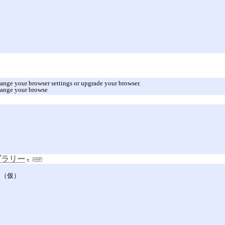
hange your browser settings or upgrade your browser.
change your browse
ブラリー
」（仮）