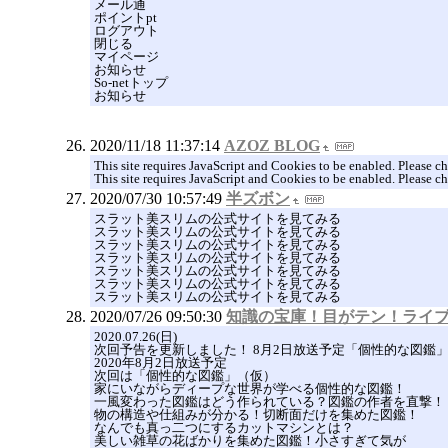
メール通
ポイントpt
ログアウト
閉じる
マイページ
お知らせ
So-netトップ
お知らせ
2020/11/18 11:37:14
AZOZ BLOG
This site requires JavaScript and Cookies to be enabled. Please c
This site requires JavaScript and Cookies to be enabled. Please 
2020/07/30 10:57:49
半ズボン
スラット美スリムの公式サイトを見てみる
スラット美スリムの公式サイトを見てみる
スラット美スリムの公式サイトを見てみる
スラット美スリムの公式サイトを見てみる
スラット美スリムの公式サイトを見てみる
スラット美スリムの公式サイトを見てみる
スラット美スリムの公式サイトを見てみる
2020/07/26 09:50:30
知識の宝庫！目がテン！ライ
2020.07.26(日)
次回予告を更新しました！ 8月2日放送予定「個性的な図鑑
2020年8月2日放送予定
次回は「個性的な図鑑」（仮）
家にいながらディープな世界が学べる個性的な図鑑！
一風変わった図鑑はどう作られている？図鑑の作者を直撃！
物の構造や仕組みが分かる！切断面だけを集めた図鑑！
なんでも真っ二つにするカットマシンとは？
美しい雑草の花ばかりを集めた図鑑！小さすぎて気が