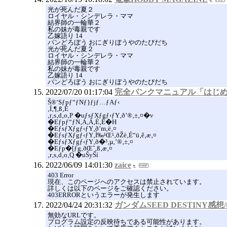
光が死んだ夏２
ロイヤル・シンデレラ・ママ
結界師の一輪華２
私の妹が毒親です
乙嫁語り 14
パンどろぼう おにぎりぼうやのたびだち
光が死んだ夏２
ロイヤル・シンデレラ・ママ
結界師の一輪華２
私の妹が毒親です
乙嫁語り 14
パンどろぼう おにぎりぼうやのたびだち
2022/07/20 01:17:04
完全パンクマニュアル「はじ
Š®‘Sƒpƒ“ƒNƒ}ƒjƒ…ƒAƒ‹
‚Í‚¶‚ß‚É
‚r‚s‚d‚o‚P �uƒsƒXƒgƒ‹ƒY‚ð’®‚±‚¤�v
�Eƒpƒ“ƒN‚Á‚Ä‚È‚É�H
�EƒsƒXƒgƒ‹ƒY‚ð’m‚ë‚¤
�EƒsƒXƒgƒ‹ƒY‚Ì‰¹Œ¹‚ðŽè‚É“ü‚ê‚æ‚¤
�EƒsƒXƒgƒ‹ƒY‚ð�³‚µ‚­’®‚±‚¤
�Eƒp�[ƒg‚ðŒˆ‚ß‚æ‚¤
‚r‚s‚d‚o‚Q �uŠyŠí
2022/06/09 14:01:30
zaice
403 Error
現在、このページへのアクセスは禁止されています。
詳しくは以下のページをご確認ください。
403ERRORというエラーが発生します
2022/04/24 20:31:32
ガンダムSEED DESTINY感想/t
無効なURLです。
プログラム設定の反映待ちである可能性があります。