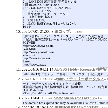
2 → JANE DOE 米津玄師, 宇多田ヒカル
3 新 BLACK CROWN OWV
4 ↑ GOOD DAY Mrs. GREEN APPLE
5 ↑ Blue Jeans HANA
6 ↑ 革命道中 アイナ・ジ・エンド
7 ↑ BAD LOVE HANA
8 ↑ ROSE HANA
9 ↑ 織姫とBABY feat. 汐れいら ねぐせ。
10 ↓ N
2025/07/01 21:00:43
紙コップ。
旧FC2無料ホームページスペースサービス終了のお知らせ
下記の「旧FC2無料ホームページスペース」は2025年06月
FC2WEB
http://www.fc2web.com
GOOSIDE
http://www.gooside.com
k-free.net
http://www.k-free.net
Easter
http://www.easter.
2025/04/16 04:11:14
ABYSS Hobby Research 模
(2025/04/13) 「モデラー失格キットコレクター日記」更新。
2024/01/11 19:45:08
@nifty：デイリーポータル Z
デイリーポータルZを支えてくださる皆様
運営会社情報 | 個人情報保護方針 | 情報収集について | 特
DailyPortalZ Inc.
©DailyPortalZ Inc. All Rights Reserved.
2022/12/04 11:56:48
www.pheno.zoids.org.uk
The domain has expired and may be available at auction. If this is
2022/10/15 10:18:02
電撃HOBBY MAGAZINE