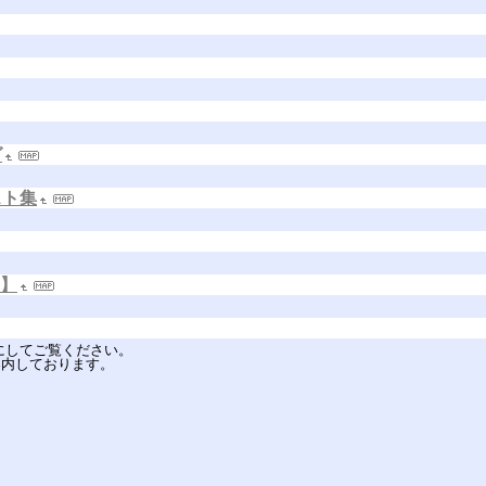
グ
スト集
s】
を有効にしてご覧ください。
ご案内しております。