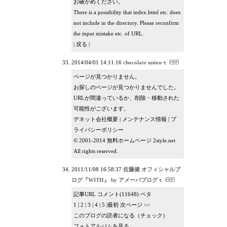
お確かめください。
There is a possibility that index.html etc. does
not include in the directory. Please reconfirm
the input mistake etc. of URL.
| 戻る |
2014/04/01 14:11:16
chocolate union
ページが見つかりません。
お探しのページが見つかりませんでした。
URLが間違っているか、削除・移動された
可能性がございます。
デネット会社概要 | メンテナンス情報 | プ
ライバシーポリシー
© 2001-2014 無料ホームページ 2style.net
All rights reserved.
2011/11/08 16:58:37
佐藤健 オフィシャルブ
ログ『WITH』 by アメーバブログ
記事URL コメント(11648) ペタ
1 | 2 | 3 | 4 | 5 |最初 次ページ >>
このブログの読者になる（チェック）
フォトアルバムを見る