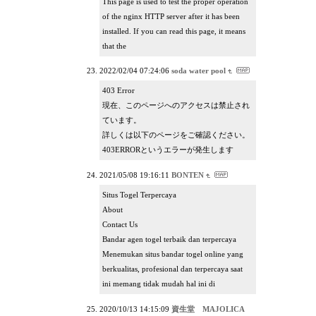
This page is used to test the proper operation
of the nginx HTTP server after it has been
installed. If you can read this page, it means
that the
2022/02/04 07:24:06
soda water pool
403 Error
現在、このページへのアクセスは禁止され
ています。
詳しくは以下のページをご確認ください。
403ERRORというエラーが発生します
2021/05/08 19:16:11
BONTEN
Situs Togel Terpercaya
About
Contact Us
Bandar agen togel terbaik dan terpercaya
Menemukan situs bandar togel online yang
berkualitas, profesional dan terpercaya saat
ini memang tidak mudah hal ini di
2020/10/13 14:15:09
資生堂 MAJOLICA