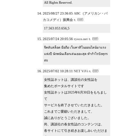
All Rights Reserved.
2025/08/27 23:36:05
ABC（アメリカン・バ
カコメディ）振興会
17.563.053.656,5
2025/07/24 20:05:56
ryoco.net
จีคลับสล็อต มือถือ เว็บคาสิโนออนไลน์มาแรง
แห่งปี นักพนันเลือกเล่นเยอะสุด ทำกำไรปังทุกร
อบ
2025/07/02 10:28:11
NET ViVi
女性誌ネットは、講談社の女性誌を
集めたポータルサイトです
女性誌ネットは2025年6月30日をもちまし
て
サービスを終了させていただきました。
これまでご愛顧いただきまして、
誠にありがとうございました。
尚、講談社の各女性誌のコンテンツは、
各サイトにて引き続きお楽しみいただけま