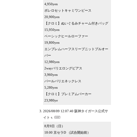
4,950yen
ボレロセットキャミワンピース
20,900yen
【クロミ】ぬいぐるみチャーム付きバッグ
15,950yen
ベーシックヒールローファー
19,800yen
エンブレムハーフスリーブニットプルオー
バー
12,980yen
2wayバリエロングピアス
3,960yen
パールバリエネックレス
5,280yen
【クロミ】プレミアムパーカー
23,980ye
2026/08/09 12:07:40
阪神タイガース公式サ
イト
8月9日（日）
18:00 京セラD （試合開始前）