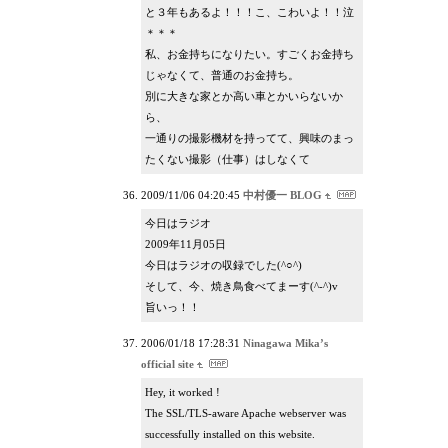
と３年もあるよ！！！こ、こわいよ！！泣
＊＊＊
私、お金持ちになりたい。すごくお金持ち
じゃなくて、普通のお金持ち。
別に大きな家とか高い車とかいらないか
ら、
一通りの撮影機材を持ってて、興味のまっ
たくない撮影（仕事）はしなくて
2009/11/06 04:20:45
中村優一 BLOG
今日はラジオ
2009年11月05日
今日はラジオの収録でした(^○^)
そして、今、焼き鳥食べてまーす(^-^)v
旨いっ！！
2006/01/18 17:28:31
Ninagawa Mika’s
official site
Hey, it worked !
The SSL/TLS-aware Apache webserver was
successfully installed on this website.