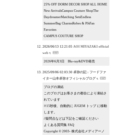
25% OFF DORM DECOR SHOP ALL HOME
New ArrivalsCampus Couture ShopThe
DaydreamerMatching SetsEndless
SummerBag CharmsRobes & PJsFan
Favorites
CAMPUS COUTURE SHOP
2026/06/13 12:21:05
AOI MIYAZAKI official
web
2026年6月3日 Blu-ray&DVD発売
2025/09/06 02:03:30
卓弥の記 : フードファ
イター山本卓弥オフィシャルブログ
ブログの凍結
このブログはお客さまの都合により凍結さ
れています
※15秒後、自動的に JUGEM トップ に移動
します。
//疑問点などは下記をご確認ください
よくある質問集 FAQ
Copyright © 2003- 株式会社メディアーノ