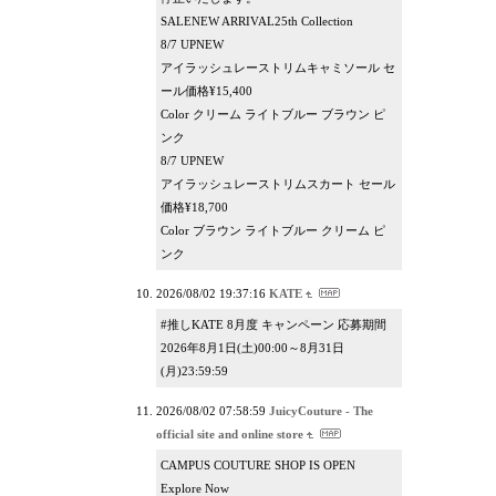
SALENEW ARRIVAL25th Collection
8/7 UPNEW
アイラッシュレーストリムキャミソール セ
ール価格¥15,400
Color クリーム ライトブルー ブラウン ピ
ンク
8/7 UPNEW
アイラッシュレーストリムスカート セール
価格¥18,700
Color ブラウン ライトブルー クリーム ピ
ンク
2026/08/02 19:37:16
KATE
#推しKATE 8月度 キャンペーン 応募期間
2026年8月1日(土)00:00～8月31日
(月)23:59:59
2026/08/02 07:58:59
JuicyCouture - The
official site and online store
CAMPUS COUTURE SHOP IS OPEN
Explore Now