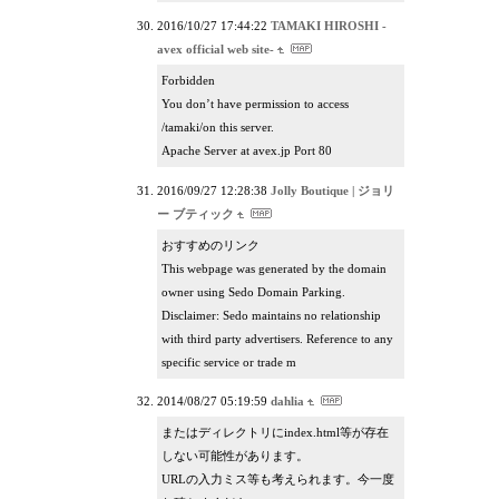
2016/10/27 17:44:22
TAMAKI HIROSHI -
avex official web site-
Forbidden
You don’t have permission to access
/tamaki/on this server.
Apache Server at avex.jp Port 80
2016/09/27 12:28:38
Jolly Boutique | ジョリ
ー ブティック
おすすめのリンク
This webpage was generated by the domain
owner using Sedo Domain Parking.
Disclaimer: Sedo maintains no relationship
with third party advertisers. Reference to any
specific service or trade m
2014/08/27 05:19:59
dahlia
またはディレクトリにindex.html等が存在
しない可能性があります。
URLの入力ミス等も考えられます。今一度