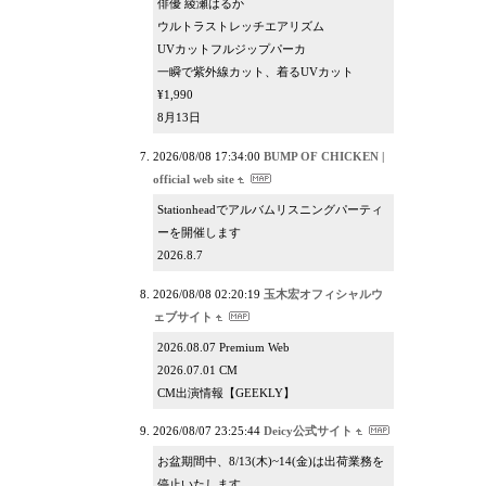
俳優 綾瀬はるか
ウルトラストレッチエアリズム
UVカットフルジップパーカ
一瞬で紫外線カット、着るUVカット
¥1,990
8月13日
2026/08/08 17:34:00
BUMP OF CHICKEN |
official web site
Stationheadでアルバムリスニングパーティ
ーを開催します
2026.8.7
2026/08/08 02:20:19
玉木宏オフィシャルウ
ェブサイト
2026.08.07 Premium Web
2026.07.01 CM
CM出演情報【GEEKLY】
2026/08/07 23:25:44
Deicy公式サイト
お盆期間中、8/13(木)~14(金)は出荷業務を
停止いたします。