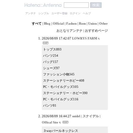
アンテナ
シンプル
ユーザー登録
ログイン
ヘルプ
すべて
|
Blog
|
Official
|
Fashon
|
Rom
|
Union
|
Other
おとなりアンテナ
|
おすすめページ
2026/08/09 17:42:07
LOWRYS FARM
トップス893
パンツ254
バッグ157
シューズ97
ファッション小物345
ステーショナリーホビー408
PC・モバイルグッズ105
ステーショナリー・ホビー390
PC・モバイルグッズ116
パンツ81
2026/08/09 16:44:27
snidel | スナイデル |
Offical Site
３wayパールネックレス