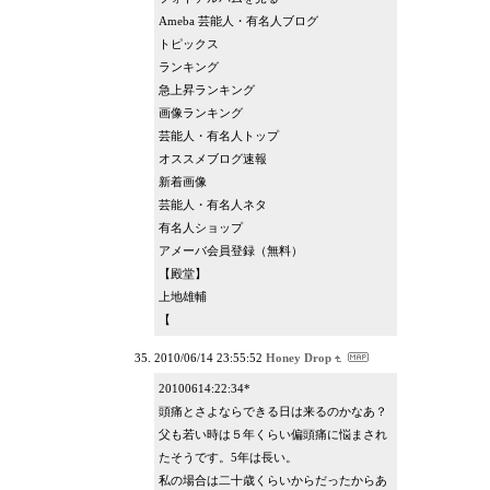
Ameba 芸能人・有名人ブログ
トピックス
ランキング
急上昇ランキング
画像ランキング
芸能人・有名人トップ
オススメブログ速報
新着画像
芸能人・有名人ネタ
有名人ショップ
アメーバ会員登録（無料）
【殿堂】
上地雄輔
【
2010/06/14 23:55:52
Honey Drop
20100614:22:34*
頭痛とさよならできる日は来るのかなあ？
父も若い時は５年くらい偏頭痛に悩まされ
たそうです。5年は長い。
私の場合は二十歳くらいからだったからあ