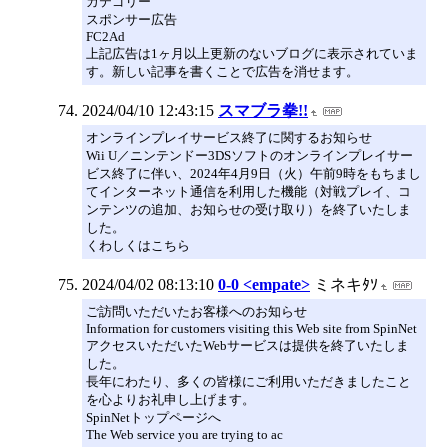
カテゴリー
スポンサー広告
FC2Ad
上記広告は1ヶ月以上更新のないブログに表示されていま
す。新しい記事を書くことで広告を消せます。
2024/04/10 12:43:15
スマブラ拳!!
オンラインプレイサービス終了に関するお知らせ
Wii U／ニンテンドー3DSソフトのオンラインプレイサー
ビス終了に伴い、2024年4月9日（火）午前9時をもちまし
てインターネット通信を利用した機能（対戦プレイ、コ
ンテンツの追加、お知らせの受け取り）を終了いたしま
した。
くわしくはこちら
2024/04/02 08:13:10
0-0 <empate>
ミネキﾀｿ
ご訪問いただいたお客様へのお知らせ
Information for customers visiting this Web site from SpinNet
アクセスいただいたWebサービスは提供を終了いたしま
した。
長年にわたり、多くの皆様にご利用いただきましたこと
を心よりお礼申し上げます。
SpinNetトップページへ
The Web service you are trying to ac