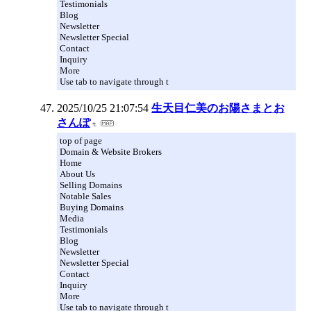
Testimonials
Blog
Newsletter
Newsletter Special
Contact
Inquiry
More
Use tab to navigate through t
2025/10/25 21:07:54
生天目仁美のお陽さまとお
さんぽ
top of page
Domain & Website Brokers
Home
About Us
Selling Domains
Notable Sales
Buying Domains
Media
Testimonials
Blog
Newsletter
Newsletter Special
Contact
Inquiry
More
Use tab to navigate through t