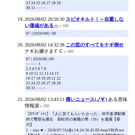
23 24 25 26 27 28 29
30 31 - - - - -
2026/08/02 20:50:30
スピオキルト！～自重しな
い価値がある～
07 <|2026/08|> 09
2026/08/02 14:32:38
この世のすべてをナギ倒せ
ナギお嬢さまＦＣ
07 | 2026/08 | 09
- - - - - - 1
2 3 4 5 6 7 8
9 10 11 12 13 14 15
16 17 18 19 20 21 22
23 24 25 26 27 28 29
30 31 - - - - -
2026/08/02 13:43:11
痛いニュース(ノ∀`)
ある意味
情報源
【ﾖﾂﾝｳﾞｧｲﾝ】「人に見てもらいたかった」JR宇多津駅構
内で臀部を露出 高松市の無職の男（50）を逮捕【香
川】
1 ：nita ★：2026/07/31(金) 14:24:56.45 ID:4uipYBlJ9.net