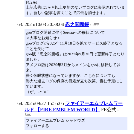
FC2Ad
上記広告は1ヶ月以上更新のないブログに表示されていま
す。新しい記事を書くことで広告を消せます。
2025/10/03 20:38:04
忍之閻魔帳
gooブログ閉鎖に伴うSeesaaへの移転について
＜大事なお知らせ＞
gooブログが2025年11月18日を以てサービス終了となる
ことを受けて
goo版「忍之閻魔帳」は2025年9月30日で更新終了となり
ました。
アメブロ版は2020年3月からメインをgooに移転して以
来、
長く休眠状態になっていますが、こちらについても
膨大な過去ログの保存の目処が立ち次第、畳む予定にし
ています。
（が、いつに
2025/09/27 15:55:05
ファイアーエムブレムワー
ルド 【FIRE EMBLEM WORLD】
FE公式
ファイアーエムブレム シャドウズ
フォローする