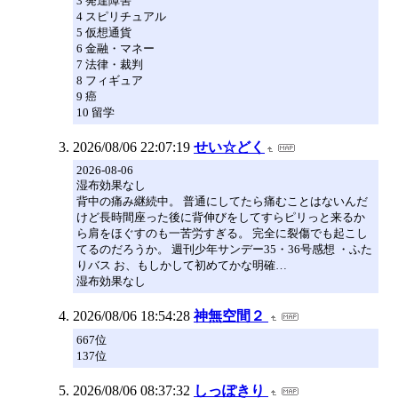
3 発達障害
4 スピリチュアル
5 仮想通貨
6 金融・マネー
7 法律・裁判
8 フィギュア
9 癌
10 留学
2026/08/06 22:07:19
せい☆どく
2026-08-06
湿布効果なし
背中の痛み継続中。 普通にしてたら痛むことはないんだ
けど長時間座った後に背伸びをしてすらピリっと来るか
ら肩をほぐすのも一苦労すぎる。 完全に裂傷でも起こし
てるのだろうか。 週刊少年サンデー35・36号感想 ・ふた
りバス お、もしかして初めてかな明確…
湿布効果なし
2026/08/06 18:54:28
神無空間２
667位
137位
2026/08/06 08:37:32
しっぽきり