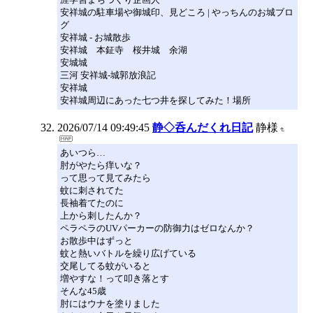
安祥城の駐車場や御城印、見どころ | やっちんのお城ブロ
グ
安祥城 - お城散歩
安祥城 本鉦寺 桜井城 余湖
安城城
三河 安祥城-城郭放浪記
安祥城
安祥城周辺にあった七つ井を探してみた！場所
2026/07/14 09:49:45
静◇呑んだくれ日記
静様
あいつら…
肘がやたら痒いな？
って思って見てみたら
蚊に刺されてた
長袖着てたのに
上から刺したんか？
ペラペラのUVパーカーの防御力はゼロなんか？
お散歩中はずっと
蚊と熱いバトルを繰り広げている
交尾してる蚊がいると
増やすな！って叩き落とす
そんな45歳
肘にはウナを塗りました