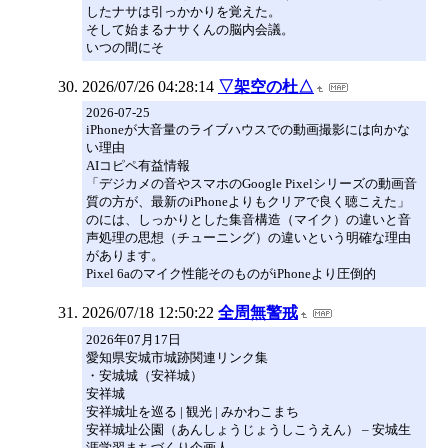
したナサは引っかかりを覚えた。
そして始まるナサくんの脳内会議。
いつの間にそ
2026/07/26 04:28:14
▽架空の杜△
2026-07-25
iPhoneが大音量のライブハウスでの動画撮影には向かな
い理由
AIコピペ有益情報
「デジカメの音やスマホのGoogle Pixelシリーズの動画音
質の方が、最新のiPhoneよりもクリアで良く聴こえた」
のには、しっかりとした集音構造（マイク）の違いと音
声処理の思想（チューニング）の違いという明確な理由
があります。
Pixel 6aのマイク性能そのものがiPhoneより圧倒的
2026/07/18 12:50:22
全周無警戒
2026年07月17日
愛知県安城市城跡関連リンク集
・安城城（安祥城）
安祥城
安祥城址を巡る | 観光 | みかわこまち
安祥城址公園（あんしょうじょうしこうえん） – 安城生
涯学習まちづくり企画人