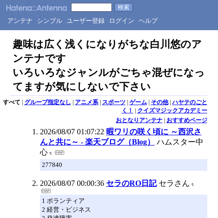
アンテナ
シンプル
ユーザー登録
ログイン
ヘルプ
趣味は広く浅くになりがちな白川悠のア
ンテナです
いろいろなジャンルがごちゃ混ぜになっ
てますが気にしないで下さい
すべて
|
グループ指定なし
|
アニメ系
|
スポーツ
|
ゲーム
|
その他
|
ハヤテのごと
く！
|
クイズマジックアカデミー
おとなりアンテナ
|
おすすめページ
2026/08/07 01:07:22
暇ワリの咲く頃に ～西沢さ
んと共に～ - 楽天ブログ（Blog）
ハムスター中
心
277840
2026/08/07 00:00:36
セラのRO日記
セラさん
1 ボランティア
2 経営・ビジネス