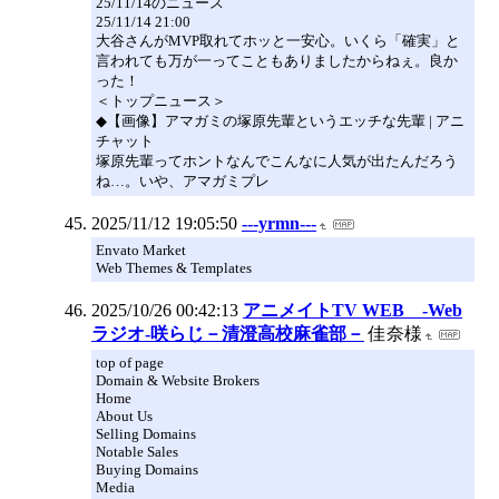
25/11/14のニュース
25/11/14 21:00
大谷さんがMVP取れてホッと一安心。いくら「確実」と
言われても万が一ってこともありましたからねぇ。良か
った！
＜トップニュース＞
◆【画像】アマガミの塚原先輩というエッチな先輩 | アニ
チャット
塚原先輩ってホントなんでこんなに人気が出たんだろう
ね…。いや、アマガミプレ
2025/11/12 19:05:50
---yrmn---
Envato Market
Web Themes & Templates
2025/10/26 00:42:13
アニメイトTV WEB -Web
ラジオ-咲らじ－清澄高校麻雀部－
佳奈様
top of page
Domain & Website Brokers
Home
About Us
Selling Domains
Notable Sales
Buying Domains
Media