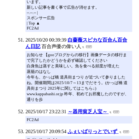
います。
新しい記事を書く事で広告が消せます。
--.--.-- |
スポンサー広告
| Top ▲
FC2Ad
2025/10/20 00:39:39
白薔薇スピカな百合ん百合
ん日記
百合声優の偉い人
お知らせ 【gooブログからの移行】画像データの移行ま
で完了したかどうかを必ず確認してください
白身魚は蒸すと美味しい。魚を食べる頻度が増えた
蒸籠のはなし
今年も、かっぱ橋 道具街まつり が近づいて参りました
ね。開催期間は2025/10/7～13までだそう。(かっぱ橋 道
具街まつり 2025年に関してはこちら↓)
www.kappabashi.or.jp 昨年、初めてお邪魔したのですが、
通りを歩
2025/10/17 23:22:31
～器用貧乏人宝～
FC2Ad
2025/10/17 20:09:54
ふぇいばりっとでいず