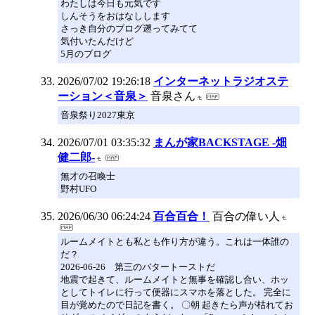
わたしは今日も元気です
しんそうをおはなしします
さっき自分のブログ遡ってみてて
気付いたんだけど
5月のブログ
2026/07/02 19:26:18
インターネットラジオステ
ーション＜音泉＞
音泉さん
音泉祭り2027東京
2026/07/01 03:35:32
まんが家BACKSTAGE -畑
健二郎-
無才の召喚士
野村UFO
2026/06/30 06:24:24
百合百合！
百合の偉い人
ルームメイトとも私とも作り方が違う。これは一体誰の
だ？
2026-06-26 第三のバタートーストだ
地震で起きて、ルームメイトと無事を確認し合い、ホッ
としてトイレに行って便器にスマホを落とした。 完全に
目が覚めたので日記を書く。 〇朝 起きたら声が枯れてお