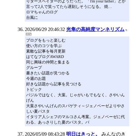
りダースベイダーのようだった。 「I'm your father」とか
言って2人で笑ってたら遅刻しそうになる。 焼…
ロマちゃんのログ
台風に
2026/06/29 20:46:32
光隼の高純度マンネリズム
ブログをもっと楽しむ
使い方のコツを学ぶ
素敵な記事を毎月更新
はてなブログAWARD
同じ興味の仲間と集まる
グループ
書きたい話題が見つかる
今週のお題
好きな話題から記事を見つける
トピック
バジルではなく、大葉。じゃがいもでもなく、さやいん
げん
大葉さやいんげんのスパゲティ～ジェノベーゼよりやさ
しい夏パスタ
イタリア人シェフのマルコさん考案。ジェノベーゼに代
わる、あっさりした夏のパスタ。バ
2026/05/09 08:43:28
明日はきっと。
みんなのき