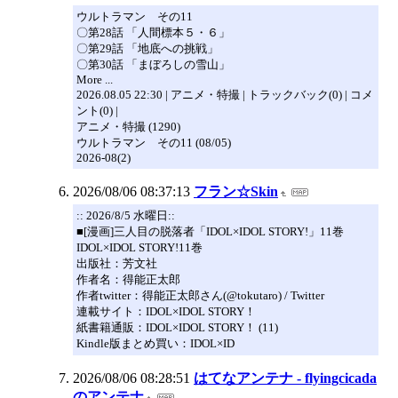
ウルトラマン その11
〇第28話 「人間標本５・６」
〇第29話 「地底への挑戦」
〇第30話 「まぼろしの雪山」
More ...
2026.08.05 22:30 | アニメ・特撮 | トラックバック(0) | コメ
ント(0) |
アニメ・特撮 (1290)
ウルトラマン その11 (08/05)
2026-08(2)
2026/08/06 08:37:13
フラン☆Skin
:: 2026/8/5 水曜日::
■[漫画]三人目の脱落者「IDOL×IDOL STORY!」11巻
IDOL×IDOL STORY!11巻
出版社：芳文社
作者名：得能正太郎
作者twitter：得能正太郎さん(@tokutaro) / Twitter
連載サイト：IDOL×IDOL STORY！
紙書籍通販：IDOL×IDOL STORY！ (11)
Kindle版まとめ買い：IDOL×ID
2026/08/06 08:28:51
はてなアンテナ - flyingcicada
のアンテナ