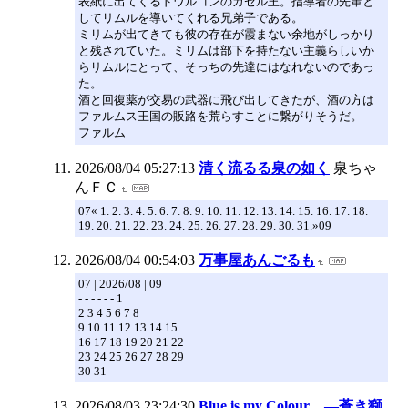
表紙に出てくるドワルゴンのガゼル王。指導者の先輩と
してリムルを導いてくれる兄弟子である。
ミリムが出てきても彼の存在が霞まない余地がしっかり
と残されていた。ミリムは部下を持たない主義らしいか
らリムルにとって、そっちの先達にはなれないのであっ
た。
酒と回復薬が交易の武器に飛び出してきたが、酒の方は
ファルムス王国の販路を荒らすことに繋がりそうだ。
ファルム
2026/08/04 05:27:13
清く流るる泉の如く
泉ちゃ
んＦＣ
07« 1. 2. 3. 4. 5. 6. 7. 8. 9. 10. 11. 12. 13. 14. 15. 16. 17. 18.
19. 20. 21. 22. 23. 24. 25. 26. 27. 28. 29. 30. 31.»09
2026/08/04 00:54:03
万事屋あんごるも
07 | 2026/08 | 09
- - - - - - 1
2 3 4 5 6 7 8
9 10 11 12 13 14 15
16 17 18 19 20 21 22
23 24 25 26 27 28 29
30 31 - - - - -
2026/08/03 23:24:30
Blue is my Colour ―蒼き獅