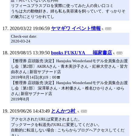
証！向いていない人も判明
リフィーユプラスプロを実際に使ってみた人の良い口コミ
うちは大の動物好き。姉も私も美容液を飼っていて、すっかりそ
の魅力にとりつかれてし
2020/03/22 19:06:59
ヤマギワ イベント情報
Check-out date:
2020-03-24
2019/08/15 13:39:50
books FUKUYA___福家書店
【整理券 店頭販売 決定】Harajuku Wonderlandモデル全員集合お渡
し会〔第2部〕AKIRAさん・青木美沙子さん・紅林大空さん・皆方
由衣さん | 新宿サブナード店
2019年8月14日(水)19：00〓
【整理券 店頭販売 決定】Harajuku Wonderlandモデル全員集合お渡
し会〔第1部〕 深澤翠さん・木村優さん・椎名ひかりさん・ゆら
さん| 新宿サブナード店
2019年8月
2019/06/26 14:43:49
とんかつ村
アクセスされたURLは変更されました。
ブックマークを転送先のURLに変更してください。
自動的に転送しない場合 : こちらからブログへアクセスしてくだ
さい。