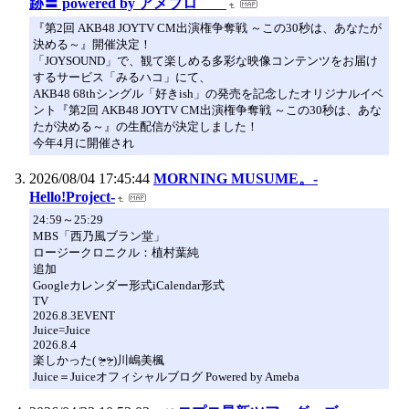
跡〓 powered by アメブロ
『第2回 AKB48 JOYTV CM出演権争奪戦 ～この30秒は、あなたが
決める～』開催決定！
「JOYSOUND」で、観て楽しめる多彩な映像コンテンツをお届け
するサービス「みるハコ」にて、
AKB48 68thシングル「好きish」の発売を記念したオリジナルイベ
ント『第2回 AKB48 JOYTV CM出演権争奪戦 ～この30秒は、あな
たが決める～』の生配信が決定しました！
今年4月に開催され
2026/08/04 17:45:44
MORNING MUSUME。-
Hello!Project-
24:59～25:29
MBS「西乃風ブラン堂」
ロージークロニクル：植村葉純
追加
Googleカレンダー形式iCalendar形式
TV
2026.8.3EVENT
Juice=Juice
2026.8.4
楽しかった( ᵒ̴̶̷̤◦ᵒ̴̶̷̤ )川嶋美楓
Juice＝Juiceオフィシャルブログ Powered by Ameba