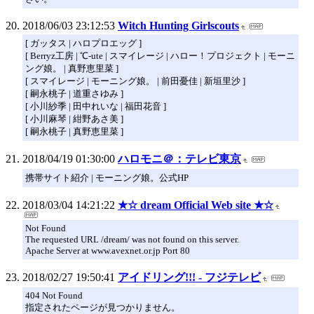
2018/06/03 23:12:53
Witch Hunting Girlscouts
[ ガッタス | ハロプロエッグ ]
[ Berryz工房 | ℃-ute | スマイレージ | ハロー！プロジェクト | モーニ
ング娘。 | 真野恵里菜 ]
[ スマイレージ | モーニング娘。 | 前田憂佳 | 新垣里沙 ]
[ 嗣永桃子 | 道重さゆみ ]
[ 小川紗季 | 田中れいな | 福田花音 ]
[ 小川麻琴 | 紺野あさ美 ]
[ 嗣永桃子 | 真野恵里菜 ]
2018/04/19 01:30:00
ハロモニ＠：テレビ東京
携帯サイト紹介 | モーニング娘。公式HP
2018/03/04 14:21:22
★☆ dream Official Web site ★☆
Not Found
The requested URL /dream/ was not found on this server.
Apache Server at www.avexnet.or.jp Port 80
2018/02/27 19:50:41
アイドリング!!! - フジテレビ
404 Not Found
指定されたページが見つかりません。