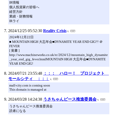
IR情報
個人投資家の皆様へ
経営方針
業績・財務情報
IRライ
2024/12/25 05:52:30
Reality Crisis
2024年12月22日
■ MOUNTAIN HIGH 大忘年会■DYNAMITE YEAR END GIG!!! ＠
FEVER
[ 覚書 ]
http://www.machineworks.co.uk/rc/2024/12/mountain_high_dynamite
_year_end_gig_fever.htmlMOUNTAIN HIGH 大忘年会■DYNAMITE
YEAR END GIG!
2024/07/21 23:55:48
：：： ハロー！ プロジェクト
モールシティ ：：：
mall-city.com is coming soon
This domain is managed at
2024/03/28 14:24:38
うさちゃんピース推進委員会
うさちゃんピース推進委員会
読者になる