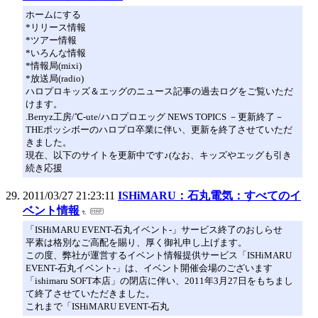
ホームにする
*リリース情報
*ツアー情報
*いろんな情報
*情報局(mixi)
*放送局(radio)
ハロプロキッズ＆エッグのニュース記事の過去ログをご覧いただ
けます。
.Berryz工房/℃-ute/ハロプロエッグ NEWS TOPICS －更新終了－
THEポッシボーのハロプロ卒業に伴い、更新を終了させていただ
きました。
現在、以下のサイトを更新中です♪(なお、キッズやエッグも引き
続き応援
2011/03/27 21:23:11
ISHiMARU：石丸電気：すべてのイ
ベント情報
「ISHiMARU EVENT-石丸イベント-」サービス終了のおしらせ
平素は格別なご高配を賜り、厚く御礼申し上げます。
この度、弊社が運営するイベント情報提供サービス「ISHiMARU
EVENT-石丸イベント-」は、イベント開催会場のございます
「ishimaru SOFT本店」の閉店に伴い、2011年3月27日をもちまし
て終了させていただきました。
これまで「ISHiMARU EVENT-石丸