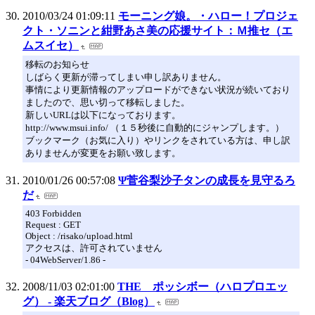
2010/03/24 01:09:11
モーニング娘。・ハロー！プロジェ
クト・ソニンと紺野あさ美の応援サイト：Ｍ推セ（エ
ムスイセ）
移転のお知らせ
しばらく更新が滞ってしまい申し訳ありません。
事情により更新情報のアップロードができない状況が続いており
ましたので、思い切って移転しました。
新しいURLは以下になっております。
http://www.msui.info/ （１５秒後に自動的にジャンプします。）
ブックマーク（お気に入り）やリンクをされている方は、申し訳
ありませんが変更をお願い致します。
2010/01/26 00:57:08
Ψ菅谷梨沙子タンの成長を見守るろ
だ
403 Forbidden
Request : GET
Object : /risako/upload.html
アクセスは、許可されていません
- 04WebServer/1.86 -
2008/11/03 02:01:00
THE ポッシボー（ハロプロエッ
グ） - 楽天ブログ（Blog）