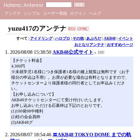
アンテナ
シンプル
ユーザー登録
ログイン
ヘルプ
yuzu417のアンテナ
すべて
|
アイドリング
|
ハロプロ
|
その他
|
あぷろだ
|
AKB48
|
イベント
おとなりアンテナ
|
おすすめページ
2026/08/08 15:38:50
AKB48公式サイト
【チケット料金】
4,300円
※未就学児1名様につき保護者1名様の膝上観覧は無料です（お子
様分の申込は不用）。お席が必要な場合は有料となりますので、
チケットセンターより保護者様の同行者としてお申込みくださ
い。
【お申し込みについて】
AKB48チケットセンターにて受け付けいたします。
お申し込みいただける応募枠は下記のとおりです。
(1)100発98中権利
(2)柱の会会員枠
(3)AKB48グ
2026/08/07 18:54:46
〓AKB48 TOKYO DOME までの軌