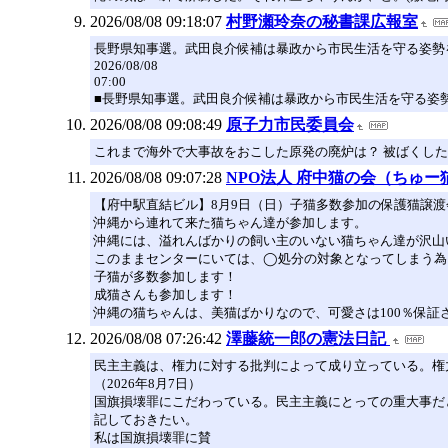
2026/08/08 09:18:07
村野瀬玲奈の秘書課広報室
長野県知事選。武田良介候補は暴政から市民生活を守る姿勢を持つ
2026/08/08
07:00
■長野県知事選。武田良介候補は暴政から市民生活を守る姿勢を持つ。 #たけだ
2026/08/08 09:08:49
原子力市民委員会
これまで海外で大事故をおこした原発の廃炉は？ 被ばくした作
2026/08/08 09:07:28
NPO法人 府中猫の会（ちゅー
【府中駅直結ビル】8月9日（日）子猫多数参加の保護猫譲渡会
沖縄から連れて来た猫ちゃん達が参加します。
沖縄には、溢れんばかりの飼い主のいない猫ちゃん達が沢山
このままセンターにいては、◯処分の対象となってしまう為
子猫が多数参加します！
成猫さんも参加します！
沖縄の猫ちゃんは、美猫ばかりなので、可愛さは100％保証
2026/08/08 07:26:42
澤藤統一郎の憲法日記
民主主義は、権力に対する批判によって成り立っている。権
（2026年8月7日）
国旗損壊罪にこだわっている。民主主義にとっての重大事だ
記しておきたい。
私は国旗損壊罪に賛