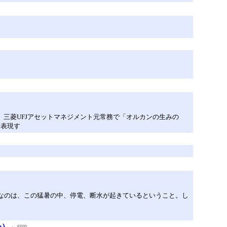
。三菱UFJアセットマネジメント元常務で「オルカンの生みの
と表現す
配なのは、この猛暑の中、停電、断水が起きているということ。し
e）