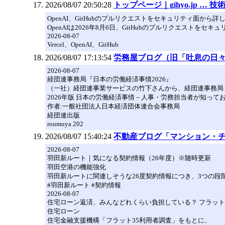
2026/08/07 20:50:28
トップページ｜gihyo.jp … 
OpenAI⁠⁠、GitHubのプルリクエストをセキュリティ面から詳しく
OpenAIは2026年8月6日、GitHubのプルリクエストをセキ
2026-08-07
Vercel⁠⁠、OpenAI⁠⁠、GitHub⁠
2026/08/07 17:13:54
労務屋ブログ（旧「吐息の日
2026-08-07
経団連事務局『日本の労働経済事情2026』
（一社）経団連事業サービスの竹下さんから、経団連事務局
2026年版 日本の労働経済事情－人事・労務担当者が知って
作者:一般社団法人日本経済団体連合会事務局
経団連出版
roumuya 202
2026/08/07 15:40:24
不動産ブログ「マンション・
2026-08-07
羽田新ルート｜気になる契約情報（26年度）※随時更新
羽田空港の機能強化
羽田新ルートに関連しそうな26度契約情報につき、3つの
#羽田新ルート #契約情報
2026-08-07
住宅ローン返済、みんなどれくらい負担している？ フラット
住宅ローン
住宅金融支援機構「フラット35利用者調査」をもとに、