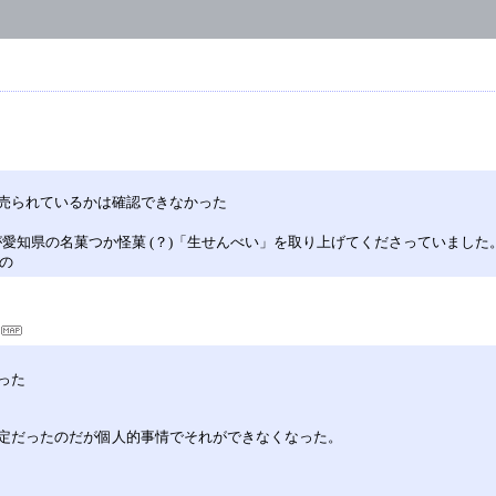
売られているかは確認できなかった
のエントリーで、わが愛知県の名菓つか怪菓 (？)「生せんべい」を取り上げてくださって
称の
った
定だったのだが個人的事情でそれができなくなった。