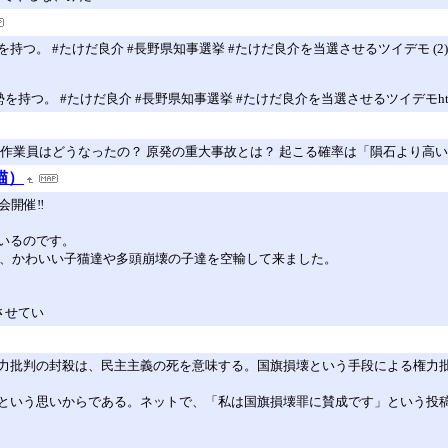
。 #たけだ良介 #長野県知事選挙 #たけだ良介を当選させるツイデモ (2)
良介 #長野県知事選挙 #たけだ良介を当選させるツイデモhttp://muranoserena.
業員はどうなったの？ 原発の重大事故とは？ 起こる確率は「隕石より高い」!
猫）
開催‼️
いるのです。
、かわいい子猫達や多頭崩壊の子達を空輸して来ました。
させてい
力批判の封殺は、民主主義の死を意味する。国旗損壊という手段による権力
という思いからである。ネットで、「私は国旗損壊罪に賛成です」という投