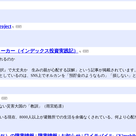
roject
ォーカー（インデックス投資実践記）
れるのか
ン一択』で大丈夫か 生みの親が心配する誤解」という記事が掲載されています
としているのは、SNS上でオルカンを「預貯金のようなもの」「損しない」
いない災害大国の「教訓」（雨宮処凛）
ている現在、8000人以上が避難所での生活を余儀なくされている。何より心
の障害情報 | 障害情報 | お知らせ | ワイモバイル（Y!mobil