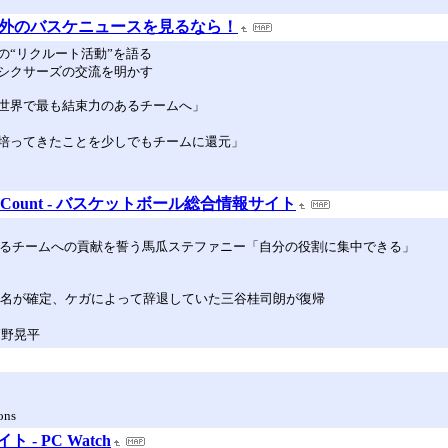
国内外のバスケニュースを見るなら！
の“リクルート活動”を語る
シクサーズの交流を明かす
世界で最も結束力のあるチームへ」
培ってきたことを少しでもチームに還元」
t Count - バスケットボール総合情報サイト
なるチームへの貢献を誓う馬瓜ステファニー「自分の役割に集中できる」
13名が確定、ケガによって辞退していた三谷桂司朗が復帰
高野晃平
ons
- PC Watch