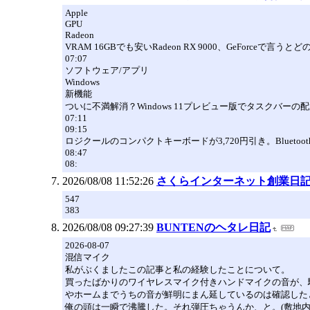
Apple
GPU
Radeon
VRAM 16GBでも安いRadeon RX 9000、GeForceで言う
07:07
ソフトウェア/アプリ
Windows
新機能
ついに不満解消？Windows 11プレビュー版でタスクバー
07:11
09:15
ロジクールのコンパクトキーボードが3,720円引き。Bluetoo
08:47
08:
2026/08/08 11:52:26
さくらインターネット創業日
547
383
2026/08/08 09:27:39
BUNTENのヘタレ日記
2026-08-07
混信マイク
私がぶくましたこの記事と私の経験したことについて。
買ったばかりのワイヤレスマイク付きハンドマイクの音が、
やホームまでうちの音が鮮明にまん延しているのは確認した
俺の頭は一瞬で沸騰した。それ弾圧ちゃうんか、と。(敷地