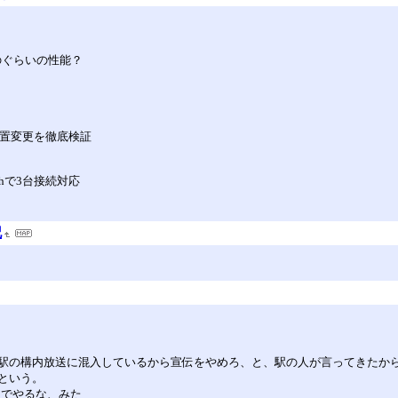
とどのぐらいの性能？
の配置変更を徹底検証
thで3台接続対応
記
駅の構内放送に混入しているから宣伝をやめろ、と、駅の人が言ってきたか
という。
内でやるな、みた