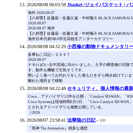
2026/08/08 06:03:58
Jbasket /ジェイバスケット 
海外 2026.08.07
【八村塁】佐藤凪・佐藤久遠・中村颯斗 BLACK SAMURAI SUMM
2026.08.07
2026.08.07 海外
【八村塁】佐藤凪・佐藤久遠・中村颯斗 BLACK SAMURAI SUMM
海外日本代表NBA学生高校生アンダーカテゴリー
2026/08/08 04:32:29
小西修の動物ドキュメンタリー
多摩ねこ日記～２４４７
2026.08.07
ナキ(♀)のいる中流域に向かいました。土手の構造物の日
す。動作も機敏で元気そうです。
勢いよく食べてお代わりをした後もひきすら鳴き続けていま
離れた場所まで移動
2026/08/08 04:22:48
セキュリティ、個人情報の最新ニュー
Cisco、アドバイザリ12件を公開 - 「Catalyst SD-WAN」「
Cisco Systemsは現地時間8月5日、「Cisco Cataly
とされるアドバイザリも複数公開している。
（2026
2026/08/07 23:58:41
法華狼の日記
『黒神 The Animation』雑多な感想