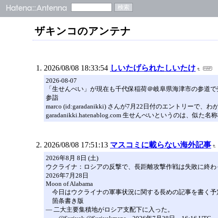
ザキンコのアンテナ
2026/08/08 18:33:54
しいたげられたしいたけ
2026-08-07
「生せんべい」が現在も千代保稲荷＠岐阜県海津市の参道で
参詣
marco (id:garadanikki) さんが7月22日付
garadanikki.hatenablog.com 生せんべいというのは、似た名
2026/08/08 17:51:13
マスコミに載らない海外記事
2026年8月 8日 (土)
ウクライナ：ロシアの反撃で、長距離攻撃作戦は失敗に終わ
2026年7月28日
Moon of Alabama
今日はウクライナの軍事状況に関する長めの記事を書く予
箇条書き版
― 二大主要集積地がロシア支配下に入った。