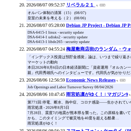
2026/08/07 09:52:37
リベラル２１
オルバン体制の清算（15） (08/07)
皇室の未来を考える（２） (08/06)
2026/08/07 05:28:00
Debian JP Project - Debian JP P
DSA-6415-1 linux - security update
DSA-6414-1 udisks2 - security update
DSA-6413-1 libde265 - security update
2026/08/07 04:55:24
梅屋敷商店街のランダム・ウ
「インデックス投資は預貯金感覚」論は、いつまで繰り返さ
マーケットの動向
本日2026年8月6日の日本経済新聞に「資産運用『オルカ
親」代田秀雄氏へのインタビューです。代田氏が気がかりだ
2026/08/06 12:56:59
Economic News Releases
Job Openings and Labor Turnover Survey 08/04/2026
2026/08/06 10:47:45
雨宮処凛がゆく！ | マガジン9
第771回:停電、断水、熱中症、コロナ感染――生かされて
雨宮処凛 - 2026年8月5日
7月28日、震度7の地震が熊本県を襲った。この原稿を書い
かも、このタイミングで被災地を40度を超える酷暑…
雨宮処凛がゆく！
2026/08/06 08:56:23
スマートフォン・ケータイ（PHS）