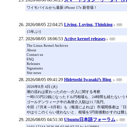
ワイモバイルから最新 iPhone 17e 新登場！
2026/08/05 22:04:25
Living, Loving, Thinking
15年ぶり
2026/08/05 18:06:53
Active kernel releases
The Linux Kernel Archives
About
Contact us
FAQ
Releases
Signatures
Site news
2026/08/05 09:41:29
Hidetoshi Iwasaki’s Blog
2026年8月 4日 (火)
潮の流れは変わったのか―介入に関する考察
一時155円22銭になったドル円相場も、24時間も経たないう
ゴールデンウィーク中の為替介入額は11.7兆円。
今回（7月末～8月初）も（報道によれば）市場関係者は「日
やはりこのくらい使わないと、相場を5円前後動かすのは難
2026/08/05 04:51:30
Ubuntu日本語フォーラム
3102 17244 2026-08-02 09:07:55 by h130884