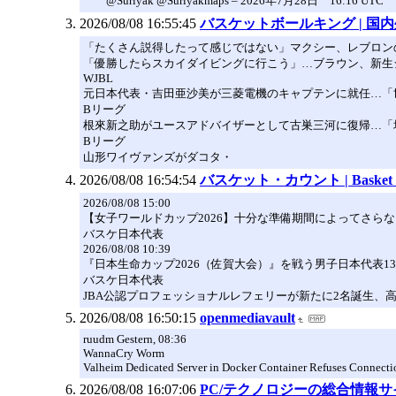
@Suriyak @Suriyakmaps – 2026年7月28日 16:16 UTC
2026/08/08 16:55:45
バスケットボールキング | 
「たくさん説得したって感じではない」マクシー、レブロン
「優勝したらスカイダイビングに行こう」…ブラウン、新生
WJBL
元日本代表・吉田亜沙美が三菱電機のキャプテンに就任…「
Bリーグ
根來新之助がユースアドバイザーとして古巣三河に復帰…「
Bリーグ
山形ワイヴァンズがダコタ・
2026/08/08 16:54:54
バスケット・カウント | Baske
2026/08/08 15:00
【女子ワールドカップ2026】十分な準備期間によってさら
バスケ日本代表
2026/08/08 10:39
『日本生命カップ2026（佐賀大会）』を戦う男子日本代表
バスケ日本代表
JBA公認プロフェッショナルレフェリーが新たに2名誕生、
2026/08/08 16:50:15
openmediavault
ruudm Gestern, 08:36
WannaCry Worm
Valheim Dedicated Server in Docker Container Refuses Connecti
2026/08/08 16:07:06
PC/テクノロジーの総合情報サイト 