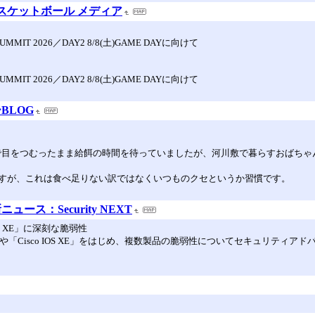
| バスケットボール メディア
IT 2026／DAY2 8/8(土)GAME DAYに向けて
IT 2026／DAY2 8/8(土)GAME DAYに向けて
BLOG
陰で目をつむったまま給餌の時間を待っていましたが、河川敷で暮らすおばち
すが、これは食べ足りない訳ではなくいつものクセというか習慣です。
ス：Security NEXT
IOS XE」に深刻な脆弱性
st SD-WAN」や「Cisco IOS XE」をはじめ、複数製品の脆弱性についてセキュリ