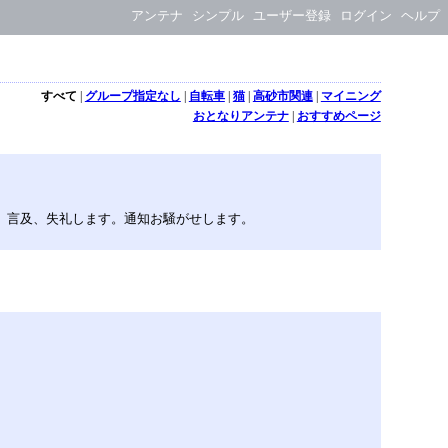
アンテナ
シンプル
ユーザー登録
ログイン
ヘルプ
すべて
|
グループ指定なし
|
自転車
|
猫
|
高砂市関連
|
マイニング
おとなりアンテナ
|
おすすめページ
いました。言及、失礼します。通知お騒がせします。