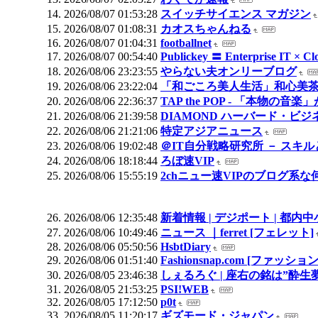
2026/08/07 01:53:28
スイッチサイエンス マガジン
2026/08/07 01:08:31
カオスちゃんねる
2026/08/07 01:04:31
footballnet
2026/08/07 00:54:40
Publickey 〓 Enterprise IT × C
2026/08/06 23:23:55
やらない夫オンリーブログ
2026/08/06 23:22:04
「和ごころ美人生活」和心美
2026/08/06 22:36:37
TAP the POP - 「本物
2026/08/06 21:39:58
DIAMOND ハーバード・ビ
2026/08/06 21:21:06
特定アジアニュース
2026/08/06 19:02:48
＠IT自分戦略研究所 － スキ
2026/08/06 18:18:44
ろぼ速VIP
2026/08/06 15:55:19
2chニュー速VIPのブログ系な
2026/08/06 12:35:48
新着情報 | デジポート | 
2026/08/06 10:49:46
ニュース ｜ferret [フェレット]
2026/08/06 05:50:56
HsbtDiary
2026/08/06 01:51:40
Fashionsnap.com [ファ
2026/08/05 23:46:38
しぇるろぐ | 座右の銘は”酔生
2026/08/05 21:53:25
PSI!WEB
2026/08/05 17:12:50
p0t
2026/08/05 11:20:17
ギズモード・ジャパン