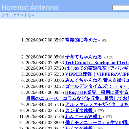
ようこそゲストさん
2026/08/07 08:35:07
常識的に考えた
2026/08/07 08:05:04
子育てちゃんねる
2026/08/07 07:58:33
TechCrunch – Startup and Tec
2026/08/07 07:57:20
はじめての茶道教室 | アバ
2026/08/07 07:55:30
VIPPER速報｜VIPPERのV
2026/08/07 07:03:06
みんくちゃんねる 素人自撮り
2026/08/07 07:02:27
ゴールデンタイムズ(； ・`д・´
2026/08/07 06:09:55
HRog | HR業界、採用に
最新のニュース、コラムなどを収集、厳選してお
2026/08/07 04:51:16
アルファルファモザイク - 
2026/08/07 02:57:16
カンダタ速報
2026/08/07 02:51:06
わんこーる速報！
2026/08/07 02:38:09
働くモノニュース : 人生VIP
2026/08/07 02:05:27
わくてか速報