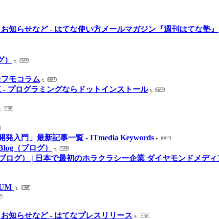
お知らせなど - はてな使い方メールマガジン『週刊はてな塾』
ログ）
モフモコラム
 - プログラミングならドットインストール
リ開発入門」最新記事一覧 - ITmedia Keywords
r Blog（ブログ）
（武井浩三のブログ） | 日本で最初のホラクラシー企業 ダイヤモンドメ
EUM
お知らせなど - はてなプレスリリース