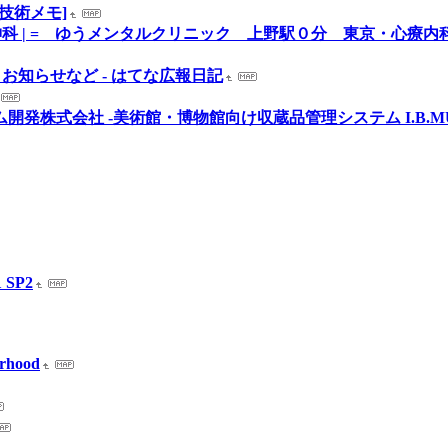
ト技術メモ]
科 | = ゆうメンタルクリニック 上野駅０分 東京・心療
お知らせなど - はてな広報日記
稲田システム開発株式会社 -美術館・博物館向け収蔵品管理システム I.B.M
 SP2
hood