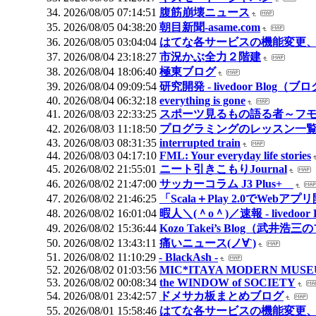
2026/08/05 07:14:51
腹筋崩壊ニュース
2026/08/05 04:38:20
朝目新聞-asame.com
2026/08/05 03:04:04
はてな各サービスの機能変更、
2026/08/04 23:18:27
市況かぶ全力２階建
2026/08/04 18:06:40
極東ブログ
2026/08/04 09:09:54
研究開発 - livedoor Blog（ブ
2026/08/04 06:32:18
everything is gone
2026/08/03 22:33:25
スポーツ見るもの語る者～フ
2026/08/03 11:18:50
プログラミングのレッスン一覧
2026/08/03 08:31:35
interrupted train
2026/08/03 04:17:10
FML: Your everyday life stories
2026/08/02 21:55:01
ニート引きこもりJournal
2026/08/02 21:47:00
サッカーコラム J3 Plus+
2026/08/02 21:46:25
「Scala＋Play 2.0でWebアプ
2026/08/02 16:01:04
暇人＼(＾o＾)／速報 - livedoo
2026/08/02 15:36:44
Kozo Takei’s Blog
2026/08/02 13:43:11
痛いニュース(ノ∀`)
2026/08/02 11:10:29
- BlackAsh -
2026/08/02 01:03:56
MIC*ITAYA MODERN MUS
2026/08/02 00:08:34
the WINDOW of SOCIETY
2026/08/01 23:42:57
ドメサカ板まとめブログ
2026/08/01 15:58:46
はてな各サービスの機能変更、