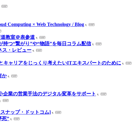
loud Computing × Web Technology / Blog
茶道教室＠表参道
の音楽」が持つ“繋がり”や“物語”を毎日コラム配信
ジネス・レビュー
ルとキャリアをじっくり考えたいITエキスパートのために
何か
都内中小企業の営業手法のデジタル変革をサポート
ッションスナップ・ドットコム]
夢死”