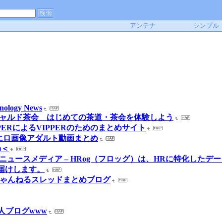
アンテナ
シンプル
hnology News
ンギャルド茶会 はじめての茶道・茶会を体験しよう
IPPERによるVIPPERのためのまとめサイト
エロ画像アダルト動画まとめ
)＜
関するニュースメディア – HRog（フロッグ）は、HRに特化し
届けします。
２ちゃんねるスレッドまとめブログ
職人ブログwww