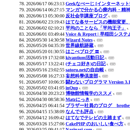
2026/06/17 06:23:13
Geekなぺーじ [インターネッ
2026/06/14 06:27:15
マンガで分かる心療内科・精神
2026/06/13 05:30:00
反社会学講座ブログ
2026/06/02 23:19:43
はてな各サービスの機能変更、
2026/06/02 02:10:21
平均のことなら「平均王子」
2026/06/01 03:49:44
Voice & Report | 早
2026/05/30 14:30:58
Wizard Notes
2026/05/26 04:35:39
世界線航跡蔵
2026/05/20 01:30:55
はこべブログ 〓
2026/05/19 17:32:08
kivantium活動日記
2026/05/17 13:22:41
(チェコ好き)の日記
2026/05/16 23:02:55
satoru.netの自由帳
2026/05/08 16:27:33
妄想科學倶楽部
2026/05/07 10:06:35
闘わないプログラマ Version 3.1
2026/05/02 03:41:05
inQup
2026/04/30 20:23:23
博物館情報学のススメ
2026/04/30 08:58:36
Matzにっき
2026/04/25 06:41:54
ブラザー社員のブログ brother
2026/04/15 15:38:09
なんでも評点
2026/04/12 16:09:42
はてなでテレビの土踏まず
2026/03/26 15:27:06
CakePHP のおいしい食べ方
2026/03/25 09:41:17
Narinari.com