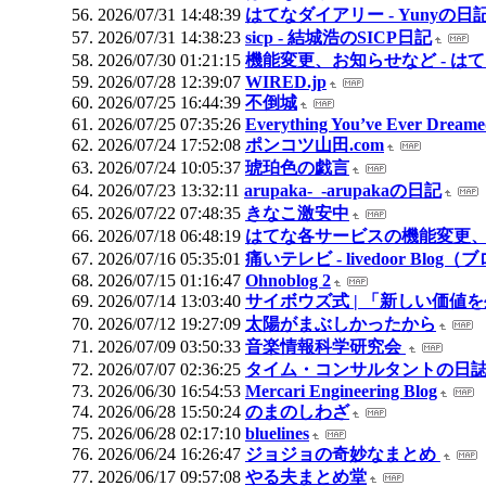
2026/07/31 14:48:39
はてなダイアリー - Yunyの日
2026/07/31 14:38:23
sicp - 結城浩のSICP日記
2026/07/30 01:21:15
機能変更、お知らせなど - は
2026/07/28 12:39:07
WIRED.jp
2026/07/25 16:44:39
不倒城
2026/07/25 07:35:26
Everything You’ve Ever Dream
2026/07/24 17:52:08
ポンコツ山田.com
2026/07/24 10:05:37
琥珀色の戯言
2026/07/23 13:32:11
arupaka-_-arupakaの日記
2026/07/22 07:48:35
きなこ激安中
2026/07/18 06:48:19
はてな各サービスの機能変更、
2026/07/16 05:35:01
痛いテレビ - livedoor Blog
2026/07/15 01:16:47
Ohnoblog 2
2026/07/14 13:03:40
サイボウズ式 | 「新しい価
2026/07/12 19:27:09
太陽がまぶしかったから
2026/07/09 03:50:33
音楽情報科学研究会
2026/07/07 02:36:25
タイム・コンサルタントの日
2026/06/30 16:54:53
Mercari Engineering Blog
2026/06/28 15:50:24
のまのしわざ
2026/06/28 02:17:10
bluelines
2026/06/24 16:26:47
ジョジョの奇妙なまとめ
2026/06/17 09:57:08
やる夫まとめ堂