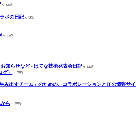
記
てラボの日記
ed
お知らせなど - はてな技術発表会日記
（ブログ）
値を生み出すチーム」のための、コラボレーションとITの情報サ
誌から