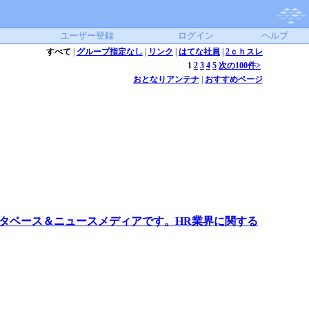
ユーザー登録
ログイン
ヘルプ
すべて
|
グループ指定なし
|
リンク
|
はてな社員
|
2ｃｈスレ
1
2
3
4
5
次の100件>
おとなりアンテナ
|
おすすめページ
たデータベース＆ニュースメディアです。HR業界に関する