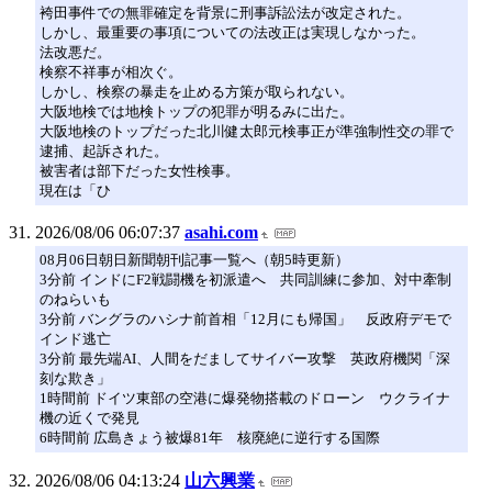
袴田事件での無罪確定を背景に刑事訴訟法が改定された。
しかし、最重要の事項についての法改正は実現しなかった。
法改悪だ。
検察不祥事が相次ぐ。
しかし、検察の暴走を止める方策が取られない。
大阪地検では地検トップの犯罪が明るみに出た。
大阪地検のトップだった北川健太郎元検事正が準強制性交の罪で
逮捕、起訴された。
被害者は部下だった女性検事。
現在は「ひ
2026/08/06 06:07:37
asahi.com
08月06日朝日新聞朝刊記事一覧へ（朝5時更新）
3分前 インドにF2戦闘機を初派遣へ 共同訓練に参加、対中牽制
のねらいも
3分前 バングラのハシナ前首相「12月にも帰国」 反政府デモで
インド逃亡
3分前 最先端AI、人間をだましてサイバー攻撃 英政府機関「深
刻な欺き」
1時間前 ドイツ東部の空港に爆発物搭載のドローン ウクライナ
機の近くで発見
6時間前 広島きょう被爆81年 核廃絶に逆行する国際
2026/08/06 04:13:24
山六興業