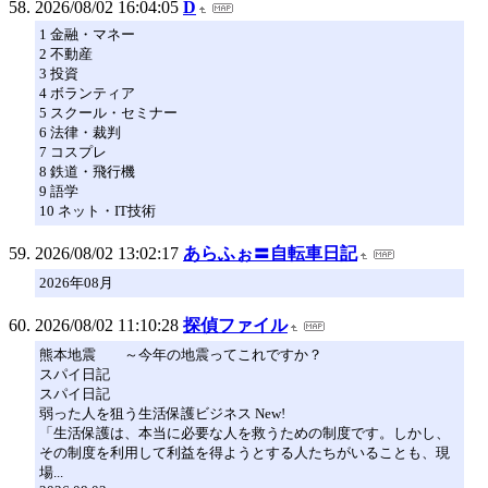
2026/08/02 16:04:05
D
1 金融・マネー
2 不動産
3 投資
4 ボランティア
5 スクール・セミナー
6 法律・裁判
7 コスプレ
8 鉄道・飛行機
9 語学
10 ネット・IT技術
2026/08/02 13:02:17
あらふぉ〓自転車日記
2026年08月
2026/08/02 11:10:28
探偵ファイル
熊本地震 ～今年の地震ってこれですか？
スパイ日記
スパイ日記
弱った人を狙う生活保護ビジネス New!
「生活保護は、本当に必要な人を救うための制度です。しかし、
その制度を利用して利益を得ようとする人たちがいることも、現
場...