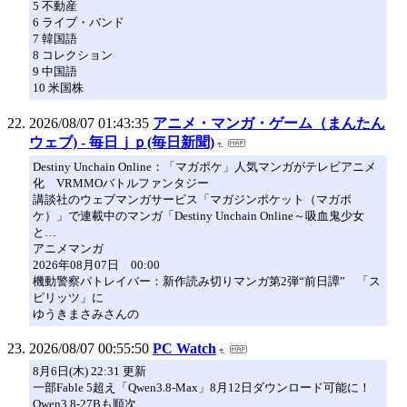
5 不動産
6 ライブ・バンド
7 韓国語
8 コレクション
9 中国語
10 米国株
2026/08/07 01:43:35
アニメ・マンガ・ゲーム（まんたん
ウェブ) - 毎日ｊｐ(毎日新聞)
Destiny Unchain Online：「マガポケ」人気マンガがテレビアニメ
化 VRMMOバトルファンタジー
講談社のウェブマンガサービス「マガジンポケット（マガポ
ケ）」で連載中のマンガ「Destiny Unchain Online～吸血鬼少女
と…
アニメマンガ
2026年08月07日 00:00
機動警察パトレイバー：新作読み切りマンガ第2弾“前日譚” 「ス
ピリッツ」に
ゆうきまさみさんの
2026/08/07 00:55:50
PC Watch
8月6日(木) 22:31 更新
一部Fable 5超え「Qwen3.8-Max」8月12日ダウンロード可能に！
Qwen3.8-27Bも順次