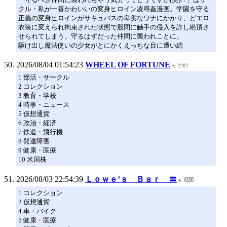
クル・私が一番かわいいの変身ヒロイン凌辱姦漫画。学園を守る
正義の変身ヒロインがサキュバスの卑劣なワナにかかり、どエロ
衣装に変えられ拘束された状態で股間に触手の侵入を許し絶頂さ
せられてしまう。守るはずだった仲間に襲われことに。
駆け出し魔法使いの少女がとにかくえっちな目に遭い続
2026/08/04 01:54:23
WHEEL OF FORTUNE
1 部活・サークル
2 コレクション
3 教育・学校
4 時事・ニュース
5 仮想通貨
6 政治・経済
7 鉄道・飛行機
8 発達障害
9 健康・医療
10 米国株
2026/08/03 22:54:39
Ｌｏｗｅ’ｓ Ｂａｒ 〓
1 コレクション
2 仮想通貨
4 車・バイク
5 健康・医療