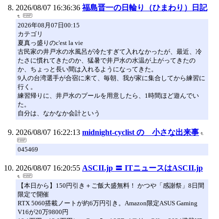
2026/08/07 16:36:36
福島晋一の日輪り（ひまわり）日記
2026年08月07日00:15
カテゴリ
夏真っ盛りのc'est la vie
古民家の井戸水の水風呂が冷たすぎて入れなかったが、最近、冷
たさに慣れてきたのか、猛暑で井戸水の水温が上がってきたの
か、ちょっと長い間は入れるようになってきた。
9人の台湾選手が合宿に来て、毎朝、我が家に集合してから練習に
行く。
練習帰りに、井戸水のプールを用意したら、1時間ほど遊んでい
た。
自分は、なかなか会計という
2026/08/07 16:22:13
midnight-cyclist の 小さな出来事
045469
2026/08/07 16:20:55
ASCII.jp 〓 ITニュースはASCII.jp
【本日から】150円引き＋ご飯大盛無料！ かつや「感謝祭」8日間
限定で開催
RTX 5060搭載ノートが約6万円引き。Amazon限定ASUS Gaming
V16が20万9800円