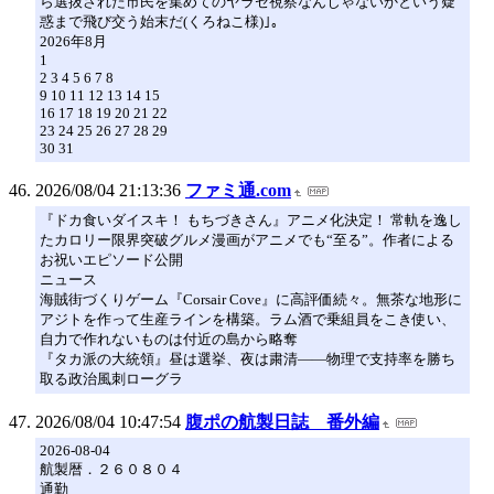
ら選抜された市民を集めてのヤラセ視察なんじゃないかという疑
惑まで飛び交う始末だ(くろねこ様)｣。
2026年8月
1
2 3 4 5 6 7 8
9 10 11 12 13 14 15
16 17 18 19 20 21 22
23 24 25 26 27 28 29
30 31
2026/08/04 21:13:36
ファミ通.com
『ドカ食いダイスキ！ もちづきさん』アニメ化決定！ 常軌を逸し
たカロリー限界突破グルメ漫画がアニメでも“至る”。作者による
お祝いエピソード公開
ニュース
海賊街づくりゲーム『Corsair Cove』に高評価続々。無茶な地形に
アジトを作って生産ラインを構築。ラム酒で乗組員をこき使い、
自力で作れないものは付近の島から略奪
『タカ派の大統領』昼は選挙、夜は粛清――物理で支持率を勝ち
取る政治風刺ローグラ
2026/08/04 10:47:54
腹ポの航製日誌 番外編
2026-08-04
航製暦．２６０８０４
通勤