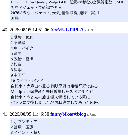
Breathable Air Quality Widget 4.0 - 任意の地域の空気質指数（AQI）
をウィジェットで確認できる
2026/8/5 ウィジェット, 天気, 情報取得, 趣味・実用
無料
2026/08/05 14:51:06
X∞MULTIPLA
1 受験・勉強
2 不動産
4 車・バイク
5 留学
6 政治・経済
7 投資
8 科学
9 中国語
10 ライブ・バンド
自転車：大麻山へ登る 讃岐平野は堆積平野である...
Multipla：修理完了 先日破損したスペアタイヤ...
自転車：うどんの旅 お盆で帰省している間に、...
パセラに交換しましたが 先日注文してあったMR-...
2026/08/05 11:46:58
funnybikes★blog
1 ボランティア
2 健康・医療
3 イベント・祭り