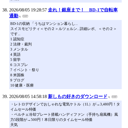
2026/08/05 19:28:57
走れ！銀座まで！ BD-1で自転車
通勤
BD-1の収納 「うちはマンション暮らし...
スイスモビリティ＜その２＞ルツェルン.. 詳細レポ、＜その２＞
です...
1 認知症
2 法律・裁判
3 メンタル
4 英語
5 留学
6 コスプレ
7 イベント・祭り
8 米国株
9 ブログ
10 健康・医療
2026/08/05 14:58:18
新しもの好きのダウンロード
・レトロデザインでおしゃれな電気ケトル（1L）が→3,480円！タ
イムセール特価
・ペルチェ冷却プレート搭載ハンディファン（手持ち扇風機）風
力5段階が→500円！本日限りのタイムセール特価
天気