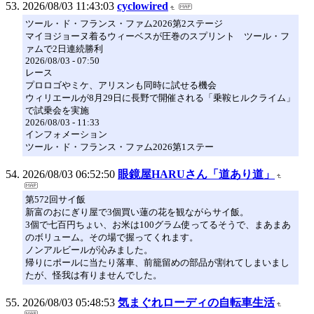
2026/08/03 11:43:03
cyclowired
ツール・ド・フランス・ファム2026第2ステージ
マイヨジョーヌ着るウィーベスが圧巻のスプリント ツール・フ
ァムで2日連続勝利
2026/08/03 - 07:50
レース
プロロゴやミケ、アリスンも同時に試せる機会
ウィリエールが8月29日に長野で開催される「乗鞍ヒルクライム」
で試乗会を実施
2026/08/03 - 11:33
インフォメーション
ツール・ド・フランス・ファム2026第1ステー
2026/08/03 06:52:50
眼鏡屋HARUさん「道あり道」
第572回サイ飯
新富のおにぎり屋で3個買い蓮の花を観ながらサイ飯。
3個で七百円ちょい、お米は100グラム使ってるそうで、まあまあ
のボリューム。その場で握ってくれます。
ノンアルビールが沁みました。
帰りにポールに当たり落車、前籠留めの部品が割れてしまいまし
たが、怪我は有りませんでした。
2026/08/03 05:48:53
気まぐれローディの自転車生活