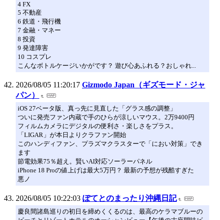
4 FX
5 不動産
6 鉄道・飛行機
7 金融・マネー
8 投資
9 発達障害
10 コスプレ
こんなボトルケージいかがです？ 遊び心あふれる？おしゃれ...
2026/08/05 11:20:17
Gizmodo Japan（ギズモード・ジャ
パン）
iOS 27ベータ版、真っ先に見直した「グラス感の調整」
ついに発売ファン内蔵で手のひらが涼しいマウス。2万9400円
フィルムカメラにデジタルの便利さ・楽しさをプラス。
「LIGAR」が本日よりクラファン開始
このハンディファン、プラズマクラスターで「におい対策」でき
ます
節電効果75％超え。賢いAI対応ソーラーパネル
iPhone 18 Proの値上げは最大5万円？ 最新の予想が残酷すぎた
悪ノ
2026/08/05 10:22:03
ぽてとのまったり沖縄日記
慶良間諸島巡りの初日を締めくくるのは、最高のケラマブルーの