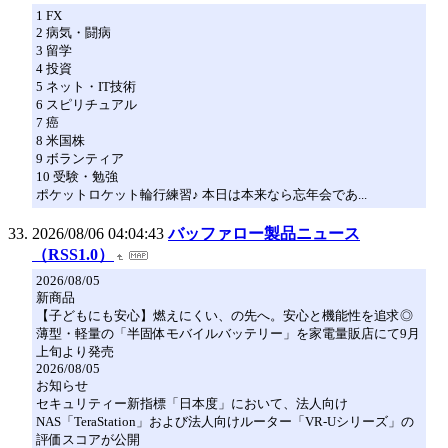
1 FX
2 病気・闘病
3 留学
4 投資
5 ネット・IT技術
6 スピリチュアル
7 癌
8 米国株
9 ボランティア
10 受験・勉強
ポケットロケット輪行練習♪ 本日は本来なら忘年会であ...
2026/08/06 04:04:43
バッファロー製品ニュース
（RSS1.0）
2026/08/05
新商品
【子どもにも安心】燃えにくい、の先へ。安心と機能性を追求◎
薄型・軽量の「半固体モバイルバッテリー」を家電量販店にて9月
上旬より発売
2026/08/05
お知らせ
セキュリティー新指標「日本度」において、法人向け
NAS「TeraStation」および法人向けルーター「VR-Uシリーズ」の
評価スコアが公開