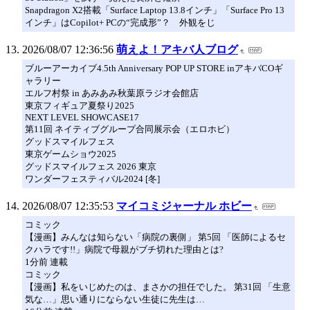
Snapdragon X2搭載「Surface Laptop 13.8インチ」「Surface Pro 13
インチ」はCopilot+ PCの“完成形”？ 外観をじ
2026/08/07 12:36:56
萌えよ！アキバ人ブログ
ブルーアーカイブ4.5th Anniversary POP UP STORE inアキバCOギ
ャラリー
エルフ村祭 in あみあみ秋葉原ラジオ会館店
東京フィギュア夏祭り2025
NEXT LEVEL SHOWCASE17
第11回 ネイティブグループ合同展示会（エロホビ）
グッドスマイルフェス
東京ゲームショウ2025
グッドスマイルフェス 2026 東京
ワンダーフェスティバル2024 [冬]
2026/08/07 12:35:53
マイコミジャーナル ホビー
コミック
【漫画】みんなは知らない「病院の裏側」 第5回 「医師によるセ
クハラです!!」病院で母親がブチ切れた理由とは?
1分前 連載
コミック
【漫画】私をいじめたのは、まさかの担任でした。 第31回 「生意
気な…」思い通りにならない生徒に先生は…