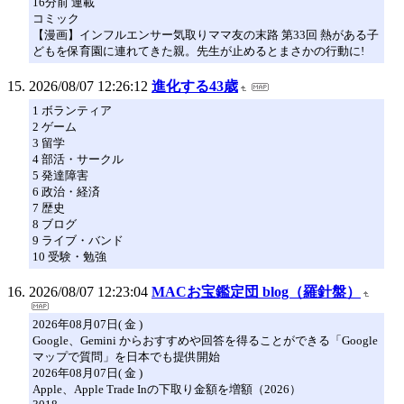
16分前 連載
コミック
【漫画】インフルエンサー気取りママ友の末路 第33回 熱がある子
どもを保育園に連れてきた親。先生が止めるとまさかの行動に!
2026/08/07 12:26:12
進化する43歳
1 ボランティア
2 ゲーム
3 留学
4 部活・サークル
5 発達障害
6 政治・経済
7 歴史
8 ブログ
9 ライブ・バンド
10 受験・勉強
2026/08/07 12:23:04
MACお宝鑑定団 blog（羅針盤）
2026年08月07日( 金 )
Google、Gemini からおすすめや回答を得ることができる「Google
マップで質問」を日本でも提供開始
2026年08月07日( 金 )
Apple、Apple Trade Inの下取り金額を増額（2026）