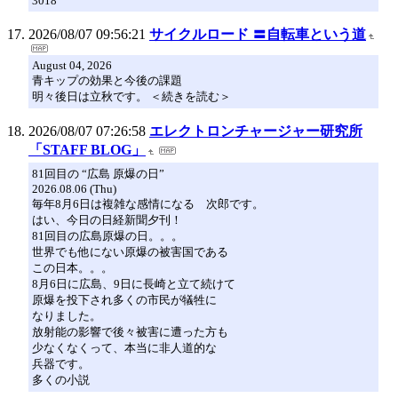
3018
2026/08/07 09:56:21
サイクルロード 〓自転車という道
August 04, 2026
青キップの効果と今後の課題
明々後日は立秋です。 ＜続きを読む＞
2026/08/07 07:26:58
エレクトロンチャージャー研究所
「STAFF BLOG」
81回目の “広島 原爆の日”
2026.08.06 (Thu)
毎年8月6日は複雑な感情になる 次郎です。
はい、今日の日経新聞夕刊！
81回目の広島原爆の日。。。
世界でも他にない原爆の被害国である
この日本。。。
8月6日に広島、9日に長崎と立て続けて
原爆を投下され多くの市民が犠牲に
なりました。
放射能の影響で後々被害に遭った方も
少なくなくって、本当に非人道的な
兵器です。
多くの小説