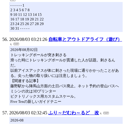
- - - - - - 1
2 3 4 5 6 7 8
9 10 11 12 13 14 15
16 17 18 19 20 21 22
23 24 25 26 27 28 29
30 31 - - - - -
2026/08/03 03:21:26
自転車とアウトドアライフ（遊び）
2026年08月02日
トレッキングポールが突き刺さる
滑った時にトレッキングポールが貫通した人が話題。刺さるん
だ。
以前アイスアックスが体に刺さった現場に通りかかったことがあ
る。尖った物の取り扱いには注意しましょう。
【関連する記事】
藤野駅から陣馬山方面の土日バス廃止。ネット予約の登山バスへ
ミシンの次は3Dプリンター
ビクトリノックス用カスタムスケール。
Five Tenの新しいガイドテニー
2026/08/03 02:32:45
ふり～だむわ～るど 改
2026-08