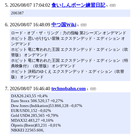
2026/08/07 17:04:02
食いしんボーン練習日記
206387
2026/08/07 16:48:09
中つ国Wiki
ロード・オブ・ザ・リング：力の指輪 第2シーズン オンデマンド
ホビット 思いがけない冒険 エクステンデッド・エディション オ
ンデマンド
ホビット 竜に奪われた王国 エクステンデッド・エディション（吹
替版） オンデマンド
ホビット 竜に奪われた王国 エクステンデッド・エディション（特
典映像付）（吹替版） オンデマンド
ホビット 決戦のゆくえ エクステンデッド・エディション（吹替
版） オンデマンド
2026/08/07 16:46:40
technobahn.com
DAX26.243,55 +0,4%
Euro Stoxx 506.520,17 +0,27%
Dow Jones (Indikation)53.866,128 –0,07%
EUR/USD1,152 –0,02%
Gold USD4.285,565 +0,79%
MDAX32.483,27 +0,16%
Ölpreis (Brent)83,231 –0,01%
NIKKEI 22565.606,