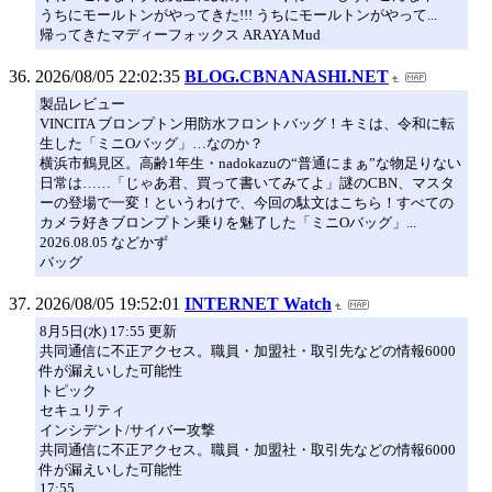
うちにモールトンがやってきた!!! うちにモールトンがやって...
帰ってきたマディーフォックス ARAYA Mud
2026/08/05 22:02:35
BLOG.CBNANASHI.NET
製品レビュー
VINCITA ブロンプトン用防水フロントバッグ！キミは、令和に転
生した「ミニOバッグ」…なのか？
横浜市鶴見区。高齢1年生・nadokazuの“普通にまぁ”な物足りない
日常は……「じゃあ君、買って書いてみてよ」謎のCBN、マスタ
ーの登場で一変！というわけで、今回の駄文はこちら！すべての
カメラ好きブロンプトン乗りを魅了した「ミニOバッグ」...
2026.08.05 などかず
バッグ
2026/08/05 19:52:01
INTERNET Watch
8月5日(水) 17:55 更新
共同通信に不正アクセス。職員・加盟社・取引先などの情報6000
件が漏えいした可能性
トピック
セキュリティ
インシデント/サイバー攻撃
共同通信に不正アクセス。職員・加盟社・取引先などの情報6000
件が漏えいした可能性
17:55