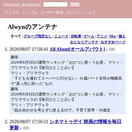
アンテナ
シンプル
ユーザー登録
ログイン
ヘルプ
Alwynのアンテナ
すべて
|
グループ指定なし
|
ニュース
|
自転車
|
ゲーム
|
アニメ
|
Mac
|
個人
おとなりアンテナ
|
おすすめページ
2026/08/07 17:56:41
All About[オールアバウト]
趣味
2026年8月9日の運勢ランキング「おひつじ座～うお座」 マリィ・
プリマヴェラの【毎日ひとこと占い】
マリィ・プリマヴェラ
「子どもを連れてスーパーに行かない」41歳パート女性が物価高
で“真っ先に削った”もの
趣味
2026年8月8日の運勢ランキング「おひつじ座～うお座」 マリィ・
プリマヴェラの【毎日ひとこと占い】
マリィ・プリマヴェラ
「組み合わせを考えずに使えるので」子育て世帯・30歳女
2026/08/07 17:56:21
シネマトゥデイ 映画の情報を毎日
更新