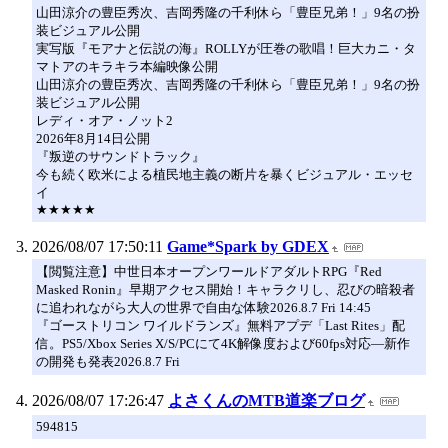
山田涼介の豊臣秀次、吉岡秀隆の千利休ら「豊臣兄弟！」9名の扮
装ビジュアル公開
実写版『モアナと伝説の海』ROLLYが圧巻の歌唱！巨大カニ・タ
マトアのキラキラ本編映像公開
山田涼介の豊臣秀次、吉岡秀隆の千利休ら「豊臣兄弟！」9名の扮
装ビジュアル公開
レディ・オア・ノット2
2026年8月14日公開
『叛逆のサウンドトラック』
今も続く欧米による植民地主義の断片を暴くビジュアル・エッセ
イ
★★★★★
2026/08/07 17:50:11
Game*Spark by GDEX
【閲覧注意】中世日本オープンワールドアダルトRPG『Red
Masked Ronin』早期アクセス開始！キャラクリし、忍びの暗殺者
に追われながら大人の世界で自由な体験2026.8.7 Fri 14:45
『ゴーストリコン ワイルドランズ』無料アプデ「Last Rites」配
信。PS5/Xbox Series X/S/PCにて4K解像度および60fps対応―新作
の開発も発表2026.8.7 Fri
2026/08/07 17:26:47
よさくんのMTB道楽ブログ
594815