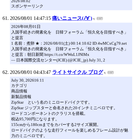
2026.08.02
スポンサーリンク
2026/08/01 14:47:15
痛いニュース(ﾉ∀`)
2026年08月01日
入国手続きの簡素化を 日韓フォーラム「恒久化を目指すべき」
と提言
1 名前：煮卵 ★：2026/08/01(土) 00:14:10.62 ID:4wMCxCg79.net
入国手続きの簡素化を 日韓フォーラム「恒久化を目指すべき」
と提言：朝日新聞 https://t.co/WWuL1JNlMx
— 日本国際交流センター(JCIE) (@JCIE_jp) July 31, 2
2026/08/01 04:43:47
ライトサイクル ブログ
July 30, 202616:11
カテゴリ
商品情報
新製品情報
ZipStar という名のミニロードバイクです。
ZipStar ジップスターと命名された20インチミニベロです。
ロードコンポーネントのクラリスを搭載。
税込95,700円になります。
155cmから180cmまでをカバーする2サイズ展開。
ロードバイクのような走行フィールを楽しめるフレーム設計が魅
力のミニベロです。