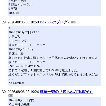
7 法律・裁判
8 部活・サークル
9 英語
10 科学
2026/08/06 08:18:50
look566のブログ
2
2026年08月02日 23:00
カテゴリ
トレーニング
週末ローラートレーニング
2026年8月2日(日)
起床は4:50
朝のうちに散歩を済ませないと子豚ちゃんが歩いてくれませんw
夜にローラートレーニング
SSTShort NP204W TSS71
これで予定通り１週間通してTSS600は超えました。
緩くだけどフィットネスレベルも79まで来たのでもう少しあげた
い。
No Commen
2026/08/06 07:19:24
植草一秀の『知られざる真実』
2026年8月 6日 (木)
袴田事件の教訓