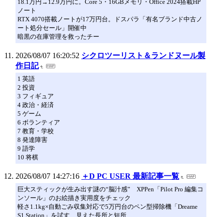
18.1万円→12.9万円に。Core 5・16GBメモリ・Office 2024搭載HP
ノート
RTX 4070搭載ノートが17万円台。ドスパラ「有名ブランド中古ノ
ート処分セール」開催中
暗黒の在庫管理を救ったチー
2026/08/07 16:20:52
シクロツーリスト＆ランドヌール製
作日記
1 英語
2 投資
3 フィギュア
4 政治・経済
5 ゲーム
6 ボランティア
7 教育・学校
8 発達障害
9 語学
10 将棋
2026/08/07 14:27:16
＋D PC USER 最新記事一覧
巨大スティックが生み出す謎の“脳汁感” XPPen「Pilot Pro 編集コ
ンソール」のお絵描き実用度をチェック
軽さ1.1kg×自動ごみ収集対応で5万円台のペン型掃除機「Dreame
S1 Station」を試す 見えた長所と短所