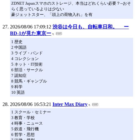
ZDNET Japanスマホのストレージ、本当はどれくらい必要？--おそ
らく思っているよりは少ない
豪ジェットスター、「頭上の荷物入れ」を有
2026/08/06 17:09:12
渋谷は今日も、自転車日和。 ー
BD-1が見た東京ー
1 歴史
2 中国語
3 ライブ・バンド
4 コレクション
5 ネット・IT技術
6 部活・サークル
7 認知症
8 競馬・ギャンブル
9 科学
10 英語
2026/08/06 16:53:21
Inter Max Diary
1 スクール・セミナー
3 教育・学校
4 時事・ニュース
5 鉄道・飛行機
6 哲学・思想