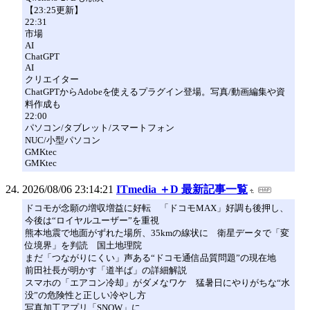
【23:25更新】
22:31
市場
AI
ChatGPT
AI
クリエイター
ChatGPTからAdobeを使えるプラグイン登場。写真/動画編集や資
料作成も
22:00
パソコン/タブレット/スマートフォン
NUC/小型パソコン
GMKtec
GMKtec
2026/08/06 23:14:21
ITmedia ＋D 最新記事一覧
ドコモが念願の増収増益に好転 「ドコモMAX」好調も後押し、
今後は“ロイヤルユーザー”を重視
熊本地震で地面がずれた場所、35kmの線状に 衛星データで「変
位境界」を判読 国土地理院
まだ「つながりにくい」声ある“ドコモ通信品質問題”の現在地
前田社長が明かす「道半ば」の詳細解説
スマホの「エアコン冷却」がダメなワケ 猛暑日にやりがちな“水
没”の危険性と正しい冷やし方
写真加工アプリ「SNOW」に