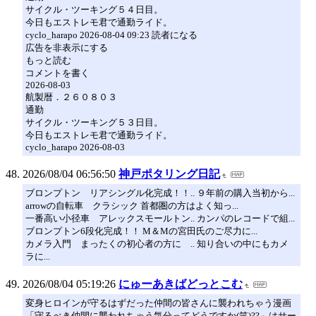
サイクル・ツーキング５４日目。
今日もエストレモ君で通勤ライド。
cyclo_harapo 2026-08-04 09:23 読者になる
広告を非表示にする
もっと読む
コメントを書く
2026-08-03
航製暦．２６０８０３
通勤
サイクル・ツーキング５３日目。
今日もエストレモ君で通勤ライド。
cyclo_harapo 2026-08-03
2026/08/04 06:56:50
神戸ポタリング日記
ブロンプトン リアシングル化完成！！.. ９年前の購入当初から...
arrowの自転車 クラシック 首都圏の方はよく知っ...
一番高い小径車 アレックスモールトン.. カンパのレコードで組...
ブロンプトン6段化完成！！ M＆Mの宮田氏のご尽力に...
カメラ入門 まったくの初心者の方に .. 知り合いの中にもカメ
ラに...
2026/08/04 05:19:26
にゅーあきばどっとこむ
変身ヒロインが守るはずだった仲間の皆さんに襲われちゃう漫画
「守るべき仲間に襲われちゃう気分ってどうですか(笑)??」はサー