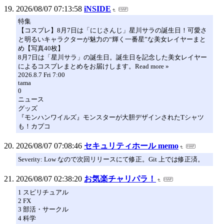
2026/08/07 07:13:58
iNSIDE
特集
【コスプレ】8月7日は「にじさんじ」星川サラの誕生日！可愛さ
と明るいキャラクターが魅力の“輝く一番星”な美女レイヤーまと
め【写真40枚】
8月7日は「星川サラ」の誕生日。誕生日を記念した美女レイヤー
によるコスプレまとめをお届けします。Read more »
2026.8.7 Fri 7:00
tama
0
ニュース
グッズ
『モンハンワイルズ』モンスターが大胆デザインされたTシャツ
も！カプコ
2026/08/07 07:08:46
セキュリティホール memo
Severity: Low なので次回リリースにて修正。Git 上では修正済。
2026/08/07 02:38:20
お気楽チャリパラ！
1 スピリチュアル
2 FX
3 部活・サークル
4 科学