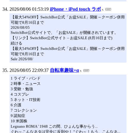
2026/08/06 01:53:19
iPhone・iPod touch ラボ
【最大54%OFF】SwitchBot公式「お盆SALE」開催～クーポン併用
可能で8月16日まで
2026/08/05
SwitchBot公式サイトで、「お盆SALE」が開催されています。
【リンク】SwitchBot公式サイト – お盆SALE (8月16日まで)
続ける
【最大54%OFF】SwitchBot公式「お盆SALE」開催～クーポン併用
可能で8月16日まで
Sale 2026/08/
2026/08/05 22:09:37
自転車趣味+α
1 ライブ・バンド
2 時事・ニュース
3 受験・勉強
4 コスプレ
5 ネット・IT技術
6 介護
7 コレクション
9 認知症
10 米国株
Legnano ROMA ' 1948 この間、ひょんな事からう...
ぐわ～こんなネタは完全に反則や！ “ぐわ～！もう、こんなネ...