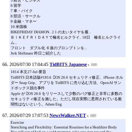
5 経営・ビジネス
6 留学
7 車・バイク
8 部活・サークル
9 金融・マネー
10 米国株
BIKEFRIDAY DIAMON.. 2.1 の太いタイヤを履...
ＢＩＫＥＦＲＩＤＡＹで榛名ヒルクライ.. 18日 榛名ヒルクライ
ム...
フロント ダブル化 ６速のブロンプトンを...
Jtek Shiftmate 昨日ご紹介した
2026/07/30 17:04:45
TidBITS Japanese
1814 本文27-Jul-要旨
TidBITS 日本語版#1814: OS 26.6 セキュリティ修正、iPhone ホル
ダー Snap Grip、アプリを TidBITS に売り込む方法、OpenAI サン
ドボックス脱出事件
Apple が OS 26.6 をリリースして少数のバグ修正と非常に多数の
セキュリティ修正を施した。ただし現在実際に悪用されている脆
弱性はないという。Adam Eng
2026/07/29 17:07:53
NewsWalker.NET
Exercise
Stretching and Flexibility: Essential Routines for a Healthier Body
You roll out of bed on a cold morning, take one step toward the