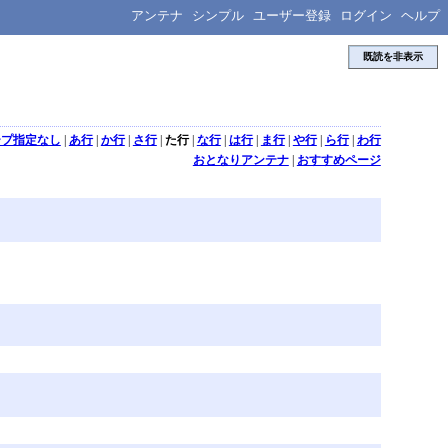
アンテナ
シンプル
ユーザー登録
ログイン
ヘルプ
既読を非表示
ープ指定なし
|
あ行
|
か行
|
さ行
|
た行
|
な行
|
は行
|
ま行
|
や行
|
ら行
|
わ行
おとなりアンテナ
|
おすすめページ