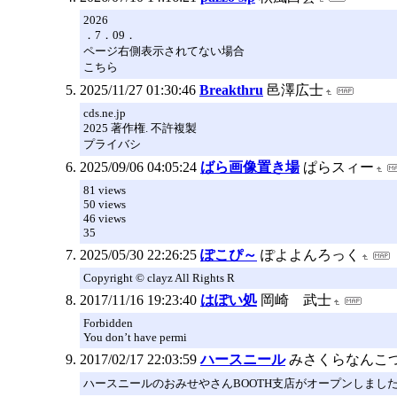
2026
．7．09．
ページ右側表示されてない場合
こちら
2025/11/27 01:30:46
Breakthru
邑澤広士
cds.ne.jp
2025 著作権. 不許複製
プライバシ
2025/09/06 04:05:24
ばら画像置き場
ぱらスィー
81 views
50 views
46 views
35
2025/05/30 22:26:25
ぽこぴ～
ぽよよんろっく
Copyright © clayz All Rights R
2017/11/16 19:23:40
はぽい処
岡崎 武士
Forbidden
You don’t have permi
2017/02/17 22:03:59
ハースニール
みさくらなんこ
ハースニールのおみせやさんBOOTH支店がオープンしまし