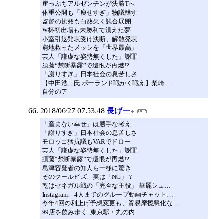
崖っぷちアルゼンチンが決勝Tへ
体重公開も「痩せすぎ」物議醸す
監督の挑発も白熱欠く試合展開
W杯初出場も未勝利で潰えた夢
小室引退発表受け決断、解散発表
窮地救ったメッシを「世界最高」
芸人「謙虚な姿勢無くした」謝罪
須藤“禁断暴露”で遺恨が再燃!?
「謝りすぎ」日本社会の息苦しさ
【中田浩二氏 ポーランド戦かく戦え】柴崎…
自分のア
2018/06/27 07:53:48
長げー
「産まない幸せ」は勝手な考え
「謝りすぎ」日本社会の息苦しさ
モロッコ猛抗議もVARでドロー
芸人「謙虚な姿勢無くした」謝罪
須藤“禁断暴露”で遺恨が再燃!?
島津容疑者の知人ら一様に驚き
そのクールビズ、実は「NG」？
乾はセネガル戦の「完全な主役」 華麗シュ…
Instagram、4人までのグループ動画チャット…
今年4回の利上げ予想変更も、貿易摩擦悪化な…
99店を飲み歩く! 東京駅・丸の内