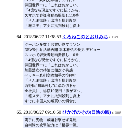
韓国世界一に「これはおかしい」
「4億なら現金ですぐに払うから」
スマホで容疑者動画撮影し110番
「さんま御殿」出演も批判殺到
「報ステ」アナに批判殺到し炎上
2018/06/27 11:38:53
くろねこのとおりみち
クーポン多数！お買い物マラソン
NEWS小山 活動再開 本木雅弘の長男 デビュー
スマホで容疑者動画撮影し110番
「4億なら現金ですぐに払うから」
韓国世界一に「これはおかしい」
加藤浩次の持論に相次ぐ共感
ベッキー真剣交際相手の“評判”
「さんま御殿」出演も批判殺到
西野氏“川島外し”に踏み切るか
全社員に、総額10億円「腹が立つ」
「報ステ」アナに批判殺到し炎上
すでに中国人の爆買いの餌食に
2018/06/27 09:10:50
ひかげのその(日陰の園)
両手に刃物…威嚇射撃せず発砲
自衛隊の攻撃能力は「世界一流」