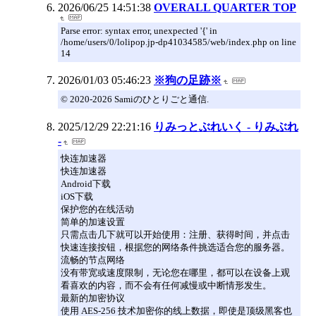
2026/06/25 14:51:38
OVERALL QUARTER TOP
Parse error: syntax error, unexpected '{' in
/home/users/0/lolipop.jp-dp41034585/web/index.php on line
14
2026/01/03 05:46:23
※狗の足跡※
© 2020-2026 Samiのひとりごと通信.
2025/12/29 22:21:16
りみっとぶれいく - りみぶれ
-
快连加速器
快连加速器
Android下载
iOS下载
保护您的在线活动
简单的加速设置
只需点击几下就可以开始使用：注册、获得时间，并点击
快速连接按钮，根据您的网络条件挑选适合您的服务器。
流畅的节点网络
没有带宽或速度限制，无论您在哪里，都可以在设备上观
看喜欢的内容，而不会有任何减慢或中断情形发生。
最新的加密协议
使用 AES-256 技术加密你的线上数据，即使是顶级黑客也