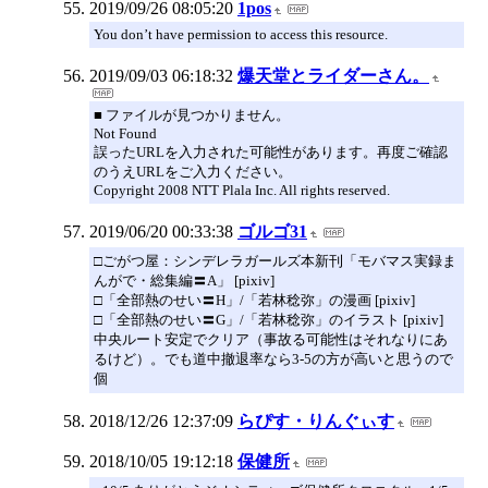
2019/09/26 08:05:20
1pos
You don’t have permission to access this resource.
2019/09/03 06:18:32
爆天堂とライダーさん。
■ ファイルが見つかりません。
Not Found
誤ったURLを入力された可能性があります。再度ご確認
のうえURLをご入力ください。
Copyright 2008 NTT Plala Inc. All rights reserved.
2019/06/20 00:33:38
ゴルゴ31
□ごがつ屋：シンデレラガールズ本新刊「モバマス実録ま
んがで・総集編〓A」 [pixiv]
□「全部熱のせい〓H」/「若林稔弥」の漫画 [pixiv]
□「全部熱のせい〓G」/「若林稔弥」のイラスト [pixiv]
中央ルート安定でクリア（事故る可能性はそれなりにあ
るけど）。でも道中撤退率なら3-5の方が高いと思うので
個
2018/12/26 12:37:09
らぴす・りんぐぃす
2018/10/05 19:12:18
保健所