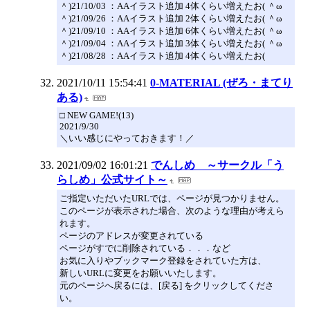
＾)21/10/03 ：AAイラスト追加 4体くらい増えたお( ＾ω
＾)21/09/26 ：AAイラスト追加 2体くらい増えたお( ＾ω
＾)21/09/10 ：AAイラスト追加 6体くらい増えたお( ＾ω
＾)21/09/04 ：AAイラスト追加 3体くらい増えたお( ＾ω
＾)21/08/28 ：AAイラスト追加 4体くらい増えたお(
2021/10/11 15:54:41
0-MATERIAL (ぜろ・まてり
ある)
□ NEW GAME!(13)
2021/9/30
＼いい感じにやっておきます！／
2021/09/02 16:01:21
でんしめ ～サークル「う
らしめ」公式サイト～
ご指定いただいたURLでは、ページが見つかりません。
このページが表示された場合、次のような理由が考えら
れます。
ページのアドレスが変更されている
ページがすでに削除されている．．．など
お気に入りやブックマーク登録をされていた方は、
新しいURLに変更をお願いいたします。
元のページへ戻るには、[戻る] をクリックしてくださ
い。