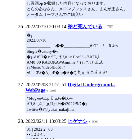
し漫画5pを収録した内容となっております。
とらのあなさん、メロンブックスさん、まんが王さん、
オータムリーフさんでご購入い
2022/07/10 20:03:14
殆ど死んでいる
�¡
2022/07/10
___________—\��____________#‘O“‡–ƒ—R 4th
Single�ustory�v
�¡–é #ˆÙ�￠ŠE‚¨‚¶‚³‚ñ ‘æ1˜b•ú‘—’¼Œã‚Ì
AM0:00 KADOKAWA anime ƒ`ƒƒƒ“ƒlƒ‹‚É‚Ä
??Music VideoŒöŠJ??
•ú‘—Œã�A‚ ‚Æ�­‚µ�A�Q‚È‚￠‚Å‘Ò‚Á‚Ä‚Ä?
2022/05/08 21:51:51
Digital Underground--
WebPage
*blog•œ‹Œ‚µ‚Ü‚µ‚½�B‚²–
À˜f‚ð‚¨‚©‚¯‚µ‚Ü‚µ‚½�i2022/5/7�j
Twitter�F@yuka_nakajima
2022/02/11 13:03:25
ヒゲナシ
01 | 2022.2 | 03
- - 1 2 3 4 5