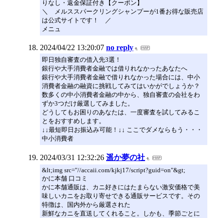
りなし・返金保証付き【クーポン】
＼ メルススパークリングシャンプーが1番お得な販売店
は公式サイトです！ ／
メニュ
2024/04/22 13:20:07
no reply
即日独自審査の借入先3選！
銀行や大手消費者金融では借りれなかったあなたへ
銀行や大手消費者金融で借りれなかった場合には、中小
消費者金融の融資に挑戦してみてはいかがでしょうか？
数多くの中小消費者金融の中から、独自審査の会社をわ
ずか3つだけ厳選してみました。
どうしてもお困りのあなたは、一度審査を試してみるこ
とをおすすめします。
↓↓最短即日お振込み可能！↓↓ ここでダメならもう・・・
中小消費者
2024/03/31 12:32:26
遥か夢の社
&lt;img src="//accaii.com/kjkj17/script?guid=on"&gt;
かに本舗 口コミ
かに本舗通販は、カニ好きにはたまらない激安価格で美
味しいカニをお取り寄せできる通販サービスです。その
特徴は、国内外から厳選された
新鮮なカニを直送してくれること。しかも、季節ごとに