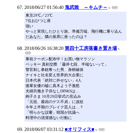
2018/06/27 01:56:40
鬼武致 ～キムチ～
東京29℃／23℃
7位おひつじ座
強い
やっと実現したひとり旅。準備万端、飛行機に乗り込ん
だあなた。隣の座席に座ったのは？
2018/06/26 16:38:20
第四十工房落書き置き場
事前クーポン配布中！お買い物マラソン
ベッキー 真剣交際 「藤井七段、半端ないって」
警官刺し拳銃奪った男、身柄確保
ナイキと社名変え世界的大企業に
日本代表「絶対に外せない」4人
後輩女優の嘘に真木よう子激怒
夫婦共働き子供なしDINKSは…
絢子さま 10月29日挙式の見込み
「元祖、最凶のゲス不貞」に波紋
今年上半期のブレイク芸人は…？
「明らかな誤審」韓国が抗議へ
料理中の清潔感ない行動に
2018/06/07 03:31:12
■オリフィス■