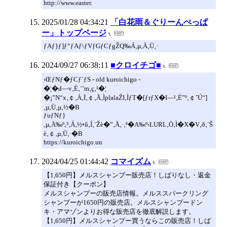
http://www.easter.
2025/01/28 04:34:21
「白花雨＆ぐりーんぺっぱ
ー」トップページ
ƒAƒ}ƒ]ƒ“ƒAƒ\ƒVƒGƒCƒgŽQ‰Á‚µ‚Ä‚Ü‚·
2024/09/27 06:38:11
■クロイチゴ■
‹ŒƒNƒ�ƒCƒ`ƒS - old kuroichigo -
�¦�d—v‚È‚¨’m‚ç‚¹�¦
�¡”N“x‚￠‚Á‚Ï‚￠‚Å‚ÌplalaŽI‚ÌƒT�[ƒrƒX�I—¹‚É”º‚￠ˆÚ“]
‚µ‚Ü‚µ‚½�B
ƒuƒNƒ}
‚µ‚Ä‰º‚³‚Á‚½•û‚Í‚¨Žè�”‚Å‚·‚ª�A‰º‹LURL‚Ö‚Ì�X�V‚ð‚¨Š
è‚￠‚µ‚Ü‚·�B
https://kuroichigo.un
2024/04/25 01:44:42
コマイズム
【1,650円】メルスシャンプー販売店！しばりなし・返金
保証付き【クーポン】
メルスシャンプーの販売店情報。メルススパークリング
シャンプーが1650円の販売店。メルスシャンプードン
キ・アマゾンよりお得な販売店を徹底解説します。
【1,650円】メルスシャンプー買うならこの販売店！しば