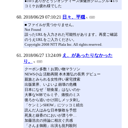
●10/5 ありがとうジオシティーズ保健所クロニクル-●1/5
コミケお疲れ様でした
2018/06/29 07:10:21
日々、平穏
■ ファイルが見つかりません。
Not Found
誤ったURLを入力された可能性があります。再度ご確認
のうえURLをご入力ください。
Copyright 2008 NTT Plala Inc. All rights reserved.
2018/06/27 13:24:09
え、があったりなかった
り。
クーポン多数！お買い物マラソン
NEWS小山 活動再開 本木雅弘の長男 デビュー
親族とみられる女性伴い家宅捜索
出版業界、いよいよ崩壊の危機
日本になぜ「朝食屋」はないのか
大事なW杯でルミ子、痛恨のミス
後ろから追いかけ回しメッタ刺し
「ケンミンSHOW」にツッコミ続出
読んだ人はみな日本惨敗を予想
死臭と線香のにおいが漂う中…
加藤浩次の持論に相次ぐ共感
「さんま御殿」出演も批判殺到