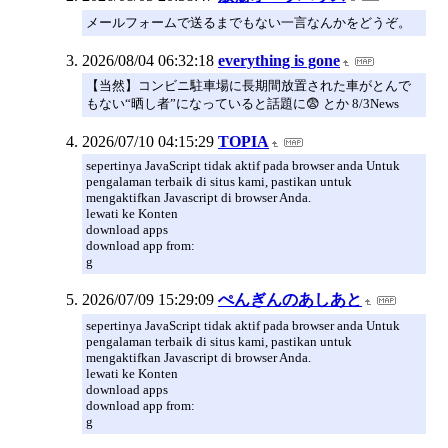
メールフォームで送るまでもない一言なんかをどうぞ。
2026/08/04 06:32:18
everything is gone
【当然】コンビニ駐車場に長期間放置された車がとんで
もない“晒し者”になっていると話題に😨 とか 8/3News
2026/07/10 04:15:29
TOPIA
sepertinya JavaScript tidak aktif pada browser anda Untuk
pengalaman terbaik di situs kami, pastikan untuk
mengaktifkan Javascript di browser Anda.
lewati ke Konten
download apps
download app from:
g
2026/07/09 15:29:09
ぺんぎんのあしあと
sepertinya JavaScript tidak aktif pada browser anda Untuk
pengalaman terbaik di situs kami, pastikan untuk
mengaktifkan Javascript di browser Anda.
lewati ke Konten
download apps
download app from:
g