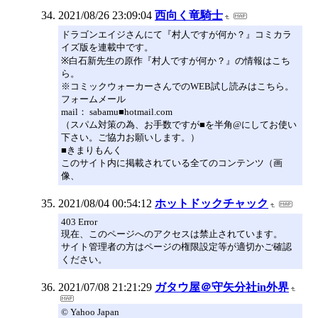
2021/08/26 23:09:04
西向く竜騎士
ドラゴンエイジさんにて『村人ですが何か？』コミカラ
イズ版を連載中です。
※白石新先生の原作『村人ですが何か？』の情報はこち
ら。
※コミックウォーカーさんでのWEB試し読みはこちら。
フォームメール
mail： sabamu■hotmail.com
（スパム対策の為、お手数ですが■を半角@にしてお使い
下さい。ご協力お願いします。）
■きまりもんく
このサイト内に掲載されている全てのコンテンツ（画
像、
2021/08/04 00:54:12
ホットドックチャック
403 Error
現在、このページへのアクセスは禁止されています。
サイト管理者の方はページの権限設定等が適切かご確認
ください。
2021/07/08 21:21:29
ガタウ屋＠守矢分社in外界
© Yahoo Japan