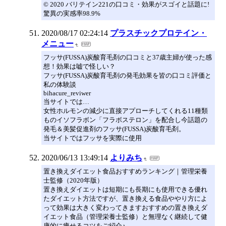
© 2020 バリテイン221の口コミ・効果がスゴイと話題に!
驚異の実感率98.9%
2020/08/17 02:24:14
プラスチックプロテイン・
メニュー
フッサ(FUSSA)炭酸育毛剤の口コミと37歳主婦が使った感
想！効果は嘘で怪しい？
フッサ(FUSSA)炭酸育毛剤の発毛効果を皆の口コミ評価と
私の体験談
bihacure_reviwer
当サイトでは…
女性ホルモンの減少に直接アプローチしてくれる11種類
ものイソフラボン「フラボステロン」を配合し今話題の
発毛＆美髪促進剤のフッサ(FUSSA)炭酸育毛剤。
当サイトではフッサを実際に使用
2020/06/13 13:49:14
よりみち
置き換えダイエット食品おすすめランキング｜管理栄養
士監修（2020年版）
置き換えダイエットは短期にも長期にも使用できる優れ
たダイエット方法ですが、置き換える食品ややり方によ
って効果は大きく変わってきますおすすめの置き換えダ
イエット食品（管理栄養士監修）と無理なく継続して健
康的に痩せるコツをご紹介♪