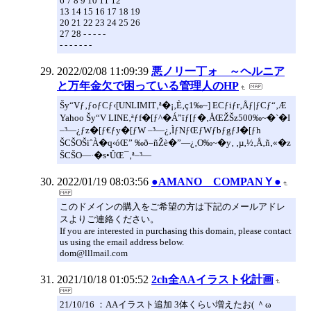
6 7 8 9 10 11 12
13 14 15 16 17 18 19
20 21 22 23 24 25 26
27 28 - - - - -
- - - - - - -
2022/02/08 11:09:39
悪ノリ一丁ォ ～ヘルニア
と万年金欠で困っている管理人のHP
Šy“Vƒ‚ƒoƒCƒ‹[UNLIMIT‚ª�¡‚È‚ç1‰~] ECƒiƒr‚Åƒ|ƒCƒ“‚Æ
Yahoo Šy“V LINE‚ªƒf�[ƒ^�Á”ïƒ[ƒ�‚ÅŒŽŠz500‰~�`�I
–³—¿ƒz�[ƒ€ƒy�[ƒW –³—¿‚ÌƒNƒŒƒWƒbƒgƒJ�[ƒh
ŠCŠOŠiˆÀ�q‹óŒ” ‰ð–ñŽè�”—¿‚O‰~�y‚ ‚µ‚½‚Å‚ñ‚«�z
ŠCŠO—·�s•ÛŒ¯‚ª–³—
2022/01/19 08:03:56
●AMANO COMPANＹ●
このドメインの購入をご希望の方は下記のメールアドレ
スよりご連絡ください。
If you are interested in purchasing this domain, please contact
us using the email address below.
dom@lllmail.com
2021/10/18 01:05:52
2ch全AAイラスト化計画
21/10/16 ：AAイラスト追加 3体くらい増えたお( ＾ω