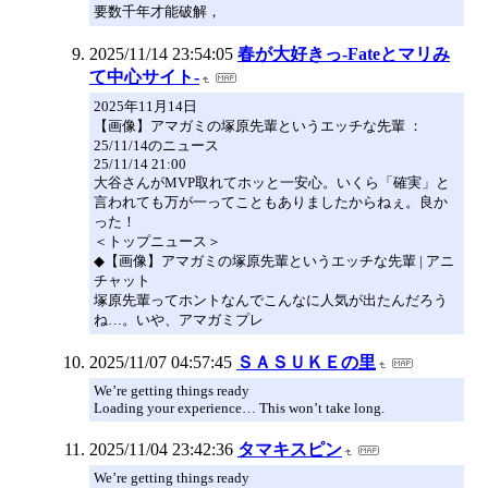
要数千年才能破解，
2025/11/14 23:54:05
春が大好きっ-Fateとマリみ
て中心サイト-
2025年11月14日
【画像】アマガミの塚原先輩というエッチな先輩 ：
25/11/14のニュース
25/11/14 21:00
大谷さんがMVP取れてホッと一安心。いくら「確実」と
言われても万が一ってこともありましたからねぇ。良か
った！
＜トップニュース＞
◆【画像】アマガミの塚原先輩というエッチな先輩 | アニ
チャット
塚原先輩ってホントなんでこんなに人気が出たんだろう
ね…。いや、アマガミプレ
2025/11/07 04:57:45
ＳＡＳＵＫＥの里
We’re getting things ready
Loading your experience… This won’t take long.
2025/11/04 23:42:36
タマキスピン
We’re getting things ready