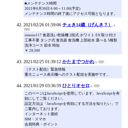
■メンテナンス時間
2021年6月30日 6:00～11:00(予定)
メンテナンス時間の終了後にアクセス可能となります。
2021/02/26 01:59:06
チェき14歳（げんき？）
iimono117 食器洗い乾燥機 2段式 ホワイト EX 取り付け
工事不要 タンク式 食洗器 食洗機 上部給水 選べる 5種類
洗浄コース 節水 時短
￥ 29,500
2021/02/25 01:39:12
かたまでつかれ
［テスト配信］緊急情報
重大ニュース表示欄へのテスト配信を実施中です。
2021/01/29 03:36:59
ひとりオセロ
このページはJavaScriptを使用しています。JavaScriptを有
効にしてご覧ください。
設定方法は「JavaScriptを有効にする方法を知りたい」で
ご案内しております。
インターネット接続
SIM・スマホ
会員特典・ポイント