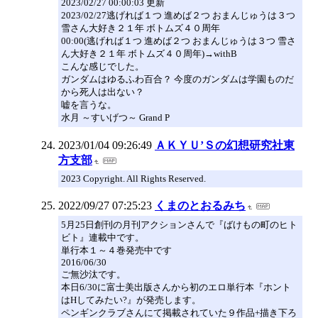
2023/02/27 00:00:03 更新
2023/02/27逃げれば１つ 進めば２つ おまんじゅうは３つ
雪さん大好き２１年 ボトムズ４０周年
00:00(逃げれば１つ 進めば２つ おまんじゅうは３つ 雪さ
ん大好き２１年 ボトムズ４０周年)→withB
こんな感じでした。
ガンダムはゆるふわ百合？ 今度のガンダムは学園ものだ
から死人は出ない？
嘘を言うな。
水月 ～すいげつ～ Grand P
2023/01/04 09:26:49
ＡＫＹＵ’Ｓの幻想研究社東
方支部
2023 Copyright. All Rights Reserved.
2022/09/27 07:25:23
くまのとおるみち
5月25日創刊の月刊アクションさんで『ばけもの町のヒト
ビト』連載中です。
単行本１～４巻発売中です
2016/06/30
ご無沙汰です。
本日6/30に富士美出版さんから初のエロ単行本『ホント
はHしてみたい?』が発売します。
ペンギンクラブさんにて掲載されていた９作品+描き下ろ