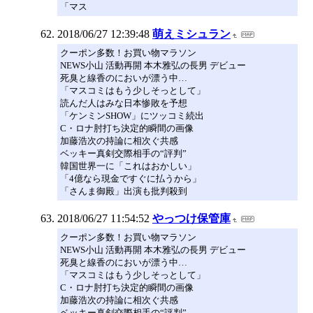
「マス
2018/06/27 12:39:48
萌えミシュラン
クーポン多数！お買い物マラソン
NEWS小山 活動再開 本木雅弘の長男 デビュー
死臭と線香のにおいが漂う中…
「マスコミはもう少しそっとして」
読んだ人はみな日本惨敗を予想
「ケンミンSHOW」にツッコミ続出
C・ロナ肘打ち決定的瞬間の画像
加藤浩次の持論に相次ぐ共感
ベッキー真剣交際相手の“評判”
韓国世界一に「これはおかしい」
「4億なら現金ですぐに払うから」
「さんま御殿」出演も批判殺到
2018/06/27 11:54:52
やっつけ保管庫
クーポン多数！お買い物マラソン
NEWS小山 活動再開 本木雅弘の長男 デビュー
死臭と線香のにおいが漂う中…
「マスコミはもう少しそっとして」
C・ロナ肘打ち決定的瞬間の画像
加藤浩次の持論に相次ぐ共感
ベッキー真剣交際相手の“評判”