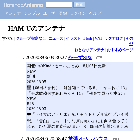
アンテナ
シンプル
ユーザー登録
ログイン
ヘルプ
HAM-Uのアンテナ
すべて
|
グループ指定なし
|
ニュース
|
イラスト
|
Flash
|
VNI
|
ラグナロク
|
その
他
おとなりアンテナ
|
おすすめページ
2026/08/06 09:30:27
かーずSP2
開催中のKindleセールまとめ（8月05日更新）
NEW
新刊
2026.08.05
🆕【06日の新刊】「妹は知っている 8」「ヤニねこ 13」
「平成敗残兵すみれちゃん 11」「税金で買った本 20」
NEW
R18
2026.08.05
❤️『ライザのアトリエ』AIチャットアプリ先行プレイ感
想。「告白」にも「手つなぎお願い」にも向き合ってく
れる、ひと夏の青春会話ほか、8月06日の新着CGまとめ
2026/08/05 20:58:47
放蕩オペラハウス