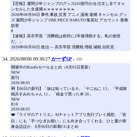
【悲報】週間少年ジャンプのグッズ(43億円分)を注文し全てキャ
ンセルした女逮捕ｗｗｗｗｗｗｗｗ
2026年08月06日 事件,事故,災害 アニメ,漫画 逮捕 キャンセル グッ
ズ 週間少年ジャンプ ONE PIECE NARUTO 集英社 アカウント 業務
妨害
8
【速報】高市早苗「消費税は絶対に2年後増税する。私の覚悟
だ。」
2026年08月06日 政治 ― 高市早苗 消費税 増税 減税 自民党
2026/08/06 09:30:27
かーずSP
開催中のKindleセールまとめ（8月05日更新）
NEW
新刊
2026.08.05
🆕【06日の新刊】「妹は知っている 8」「ヤニねこ 13」「平成敗
残兵すみれちゃん 11」「税金で買った本 20」
NEW
R18
2026.08.05
❤️『ライザのアトリエ』AIチャットアプリ先行プレイ感想。「告
白」にも「手つなぎお願い」にも向き合ってくれる、ひと夏の青
春会話ほか、8月06日の新着CGまとめ