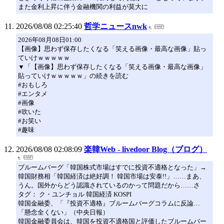
また金利上昇に伴う金融機関の利益が莫大に
2026/08/08 02:25:40
哲学ニュースnwk
2026年08月08日01:00
【画像】思わず保存したくなる「笑える画像・最高な画像」貼っ
ていけｗｗｗｗｗ
▼「【画像】思わず保存したくなる「笑える画像・最高な画像」
貼っていけｗｗｗｗｗ」の続きを読む
#おもしろ
#エンタメ
#画像
#吹いた
#お笑い
#趣味
2026/08/08 02:08:09
楽韓Web - livedoor Blog（ブログ）
ブルームバーグ「韓国株式市場はすでに投資不適格となった」→
韓国財務相「韓国経済は絶好調！ 韓国市場は安泰!!」……まあ、
うん。国外からどう認識されているのかって問題だから……さ
タグ： ク・ユンチョル 韓国経済 KOSPI
韓国金融委、「『投資不適格』ブルームバーグコラムに反論…
「懸念全くない」（中央日報）
韓国金融委員会は、韓国を投資不適格国と評価したブルームバー