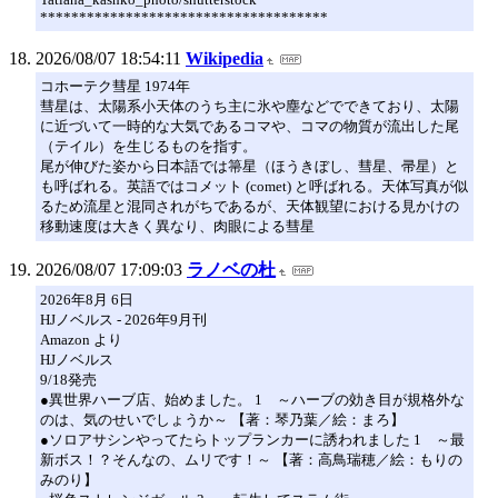
*************************************
2026/08/07 18:54:11
Wikipedia
コホーテク彗星 1974年
彗星は、太陽系小天体のうち主に氷や塵などでできており、太陽
に近づいて一時的な大気であるコマや、コマの物質が流出した尾
（テイル）を生じるものを指す。
尾が伸びた姿から日本語では箒星（ほうきぼし、彗星、帚星）と
も呼ばれる。英語ではコメット (comet) と呼ばれる。天体写真が似
るため流星と混同されがちであるが、天体観望における見かけの
移動速度は大きく異なり、肉眼による彗星
2026/08/07 17:09:03
ラノベの杜
2026年8月 6日
HJノベルス - 2026年9月刊
Amazon より
HJノベルス
9/18発売
●異世界ハーブ店、始めました。 1 ～ハーブの効き目が規格外な
のは、気のせいでしょうか～ 【著：琴乃葉／絵：まろ】
●ソロアサシンやってたらトップランカーに誘われました 1 ～最
新ボス！？そんなの、ムリです！～ 【著：高鳥瑞穂／絵：もりの
みのり】