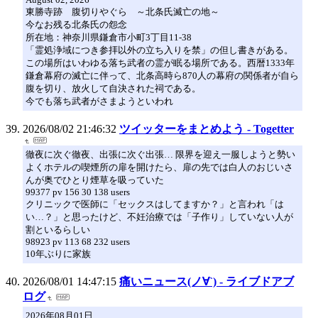
東勝寺跡 腹切りやぐら ～北条氏滅亡の地～
今なお残る北条氏の怨念
所在地：神奈川県鎌倉市小町3丁目11-38
「霊処浄域につき参拝以外の立ち入りを禁」の但し書きがある。
この場所はいわゆる落ち武者の霊が眠る場所である。西暦1333年
鎌倉幕府の滅亡に伴って、北条高時ら870人の幕府の関係者が自ら
腹を切り、放火して自決された祠である。
今でも落ち武者がさまようといわれ
2026/08/02 21:46:32
ツイッターをまとめよう - Togetter
徹夜に次ぐ徹夜、出張に次ぐ出張… 限界を迎え一服しようと勢い
よくホテルの喫煙所の扉を開けたら、扉の先では白人のおじいさ
んが奥でひとり煙草を吸っていた
99377 pv 156 30 138 users
クリニックで医師に「セックスはしてますか？」と言われ「は
い…？」と思ったけど、不妊治療では「子作り」していない人が
割といるらしい
98923 pv 113 68 232 users
10年ぶりに家族
2026/08/01 14:47:15
痛いニュース(ノ∀`) - ライブドアブ
ログ
2026年08月01日