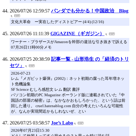
2026/07/26 12:59:57
パンダでも分かる！中国政治 Blog
文化大革命 ー実在したディストピアー (4/4) (12/16)
2026/07/26 11:11:39
GIGAZINE（ギガジン）
ワーナー・ブラザースがAmazonを幹部の違法な引き抜きで訴える
07月26日11時00分メモ
2026/07/25 20:38:59
記事一覧 - 山形浩生 の「経済のトリ
セツ」
2026-07-23
レム『メガビット爆弾』(2002)：ネット初期の腐った耳年増ネッ
ト危機論集
SF Science むしろ感想文 レム 翻訳 書評
パソコン初期のPC Magazine ポーランド版に連載されていた『中
国語の部屋の秘密』は、なかなかおもしろかった、という話は前
回した通り。 cruel.hatenablog.com 自分の考えたいろんな可能性
が、なんか実現間近かもしれないぜ、とい
2026/07/25 03:58:57
Joe’s Labo
2026年07月23日15:30
どうして外国人ってすぐ辞めるの？と思った時に読む話