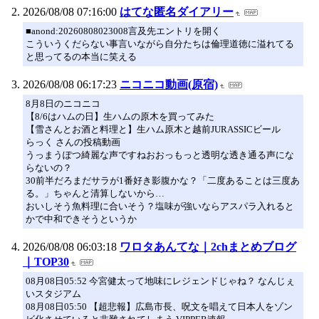
2026/08/08 07:16:00
はてな匿名ダイアリー
■anond:20260808023008言及先エントリを開く
こういうくだらない事言いながら自分たちは倫理道徳に溢れてる
と思ってるの本当に笑える
2026/08/08 06:17:23
ニコニコ動画(原宿)
8月8日のニコニコ
【8/6はハムの日】生ハムの原木を買ってみた
【雪さんとお酒と料理と】生ハム原木と越前JURASSICビール
らっく さんの投稿動画
うっまうぽつ綺麗な声ですねおおっもっと透明な透き通る声にな
らないの？
30前半だろまだサラが1番好き影腹かな？「二度あることは三度あ
る。」ちゃんと清算しないから…
おいしそう魚料理に合いそう？塩味が強いならアスパラ入れると
かで中和できそうというか
2026/08/08 06:03:18
ワロタあんてな｜2chまとめブログ
｜TOP30
08月08日05:52 今宮健太って地味にレジェンドじゃね？ なんじぇ
いスタジアム
08月08日05:50 【超悲報】広島市長、呪文を唱えて日本人をゾン