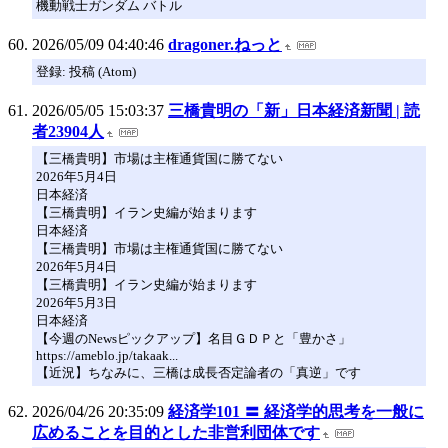
機動戦士ガンダム バトル
2026/05/09 04:40:46
dragoner.ねっと
登録: 投稿 (Atom)
2026/05/05 15:03:37
三橋貴明の「新」日本経済新聞 | 読
者23904人
【三橋貴明】市場は主権通貨国に勝てない
2026年5月4日
日本経済
【三橋貴明】イラン史編が始まります
日本経済
【三橋貴明】市場は主権通貨国に勝てない
2026年5月4日
【三橋貴明】イラン史編が始まります
2026年5月3日
日本経済
【今週のNewsピックアップ】名目ＧＤＰと「豊かさ」
https://ameblo.jp/takaak...
【近況】ちなみに、三橋は成長否定論者の「真逆」です
2026/04/26 20:35:09
経済学101 〓 経済学的思考を一般に
広めることを目的とした非営利団体です