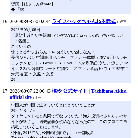
習慣 【はさまん@note】
◆ 「家
2026/08/08 00:02:44
ライフハックちゃんねる弐式
2026年08月08日
【最近】冷たい空調服ってやつが出てるらしくめっちゃ欲しい
1 ：名無し
こういうの
使っとるヤツおらん？やっぱりいい感じなん？
長信ジャパン 空調服用 ペルチェ ファン 一体型（28V専用 ペルチ
ェファンセット）GP980 GB-POWER 15か月保証 冷たい 涼しい マ
イナス25℃ 冷却プレート 空調ウェア ファン単品 EFウェア 熱中症
対策 春夏 作業服 作業着
20
2026/08/07 22:06:43
橘玲 公式サイト | Tachibana Akira
official site
中国人が中国で生きていくとはどういうことか
2026年8月7日
ダイヤモンド社と共同で行なっていた「海外投資の歩き方」のサ
イトが終了し、過去記事が読めなくなったので、このブログで再
掲載していくことにします。
今回は2013年3月公開の記事です。（一部改変）
Tatiana_kashko_photo/shutterstock