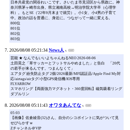
日本共産党の関谷れいこです。さいたま市見沼区から県政に。神
奈川県茅ヶ崎市出身。県立湘南高校→明治学院大学卒（心理学
科）。もとSE（'22年9月末まで就労）。小1女、小4男の子育て
中。政治の話を普通に、身近に。つながって一緒に変える。
800位
801位
802位
803位
2026/08/08 05:21:34
News人
芸能 ★ なんでもいいよちゃんねるNEO 2026-08-06
土田晃之「草サッカーとフットサルやめました」と告白 「20代
の若手が来るんです。つまんなくて」
エアタグ 紛失防止タグ 2個/2026最新/MFI認証品/Apple Find My対
応/airtags/airタグ/小型GPS発信機/IOS専用
FLYARROW
スマホリング【両面強力マグネット・360度回転】磁気吸着リング
ダブルリン
2026/08/08 05:11:43
オワタあんてな
05:03
【画像】佐倉綾音(32)さん、自分のシコポイントに気がついて見
せびらかすｗ
Zチャンネル＠VIP