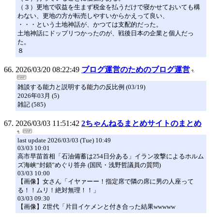
（３）更地で収益を生まず税金を払うだけで寝かせておいても構
わない、更地の方が転売しやすいからかえって良い、
・・・という土地神話が、かつては支配的だった。
土地神話にドップリつかったのが、戦後日本の企業と個人だっ
た。
８
2026/03/20 08:22:49
ブログ運営のためのブログ運営
雑談する能力と説明する能力の反比例 (03/19)
2026年03月 (5)
雑記 (585)
2026/03/03 11:51:42
2ちゃんねるまとめサイトのまとめ
last update 2026/03/03 (Tue) 10:49
03/03 10:01
高市早苗首相「石油備蓄は254日分ある」イラン攻撃によるホルム
ズ海峡“封鎖”めぐり答弁 (国民・浅野哲議員の質問)
03/03 10:00
【画像】女さん「イヤァーー！指定席で隣の席に男の人座って
る！！ムリ！絶対無理！！」
03/03 09:30
【画像】Z世代「片目イケメンと付き合った結果wwwww