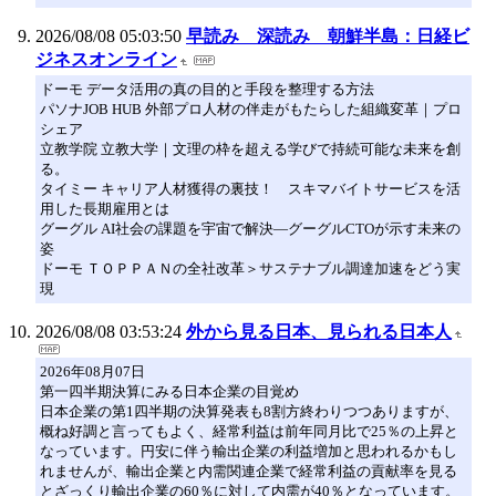
2026/08/08 05:03:50
早読み 深読み 朝鮮半島：日経ビ
ジネスオンライン
ドーモ データ活用の真の目的と手段を整理する方法
パソナJOB HUB 外部プロ人材の伴走がもたらした組織変革｜プロ
シェア
立教学院 立教大学｜文理の枠を超える学びで持続可能な未来を創
る。
タイミー キャリア人材獲得の裏技！ スキマバイトサービスを活
用した長期雇用とは
グーグル AI社会の課題を宇宙で解決―グーグルCTOが示す未来の
姿
ドーモ ＴＯＰＰＡＮの全社改革＞サステナブル調達加速をどう実
現
2026/08/08 03:53:24
外から見る日本、見られる日本人
2026年08月07日
第一四半期決算にみる日本企業の目覚め
日本企業の第1四半期の決算発表も8割方終わりつつありますが、
概ね好調と言ってもよく、経常利益は前年同月比で25％の上昇と
なっています。円安に伴う輸出企業の利益増加と思われるかもし
れませんが、輸出企業と内需関連企業で経常利益の貢献率を見る
とざっくり輸出企業の60％に対して内需が40％となっています。