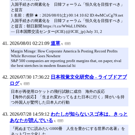
入国手続きの簡素化を 日韓フォーラム「恒久化を目指すべき」
と提言
1 名前：煮卵 ★：2026/08/01(土) 00:14:10.62 ID:4wMCxCg79.net
入国手続きの簡素化を 日韓フォーラム「恒久化を目指すべき」
と提言：朝日新聞 https://t.co/WWuL1JNlMx
— 日本国際交流センター(JCIE) (@JCIE_jp) July 31, 2
2026/08/01 02:21:09
道草
Margin Mirage: How Corporate America Is Posting Record Profits
While Revenue Goes Nowhere
S&P 500 companies are reporting profit margins that, on paper, rival
the best stretches in modern financial hi
2026/07/30 17:36:22
日本視覚文化研究会 - ライブドアブ
ログ
日本が再使用ロケットの飛行試験に成功 海外の反応
【海外の反応】「生まれ変わってもまた日本に行く」障がいを持
つ外国人が驚愕した日本人の行動
2026/07/28 14:59:12
わたしが知らないスゴ本は、きっと
あなたが読んでいる
『死ぬまでに読みたい1000冊 人生を豊かにする世界の名著』を
ネットワーク化した