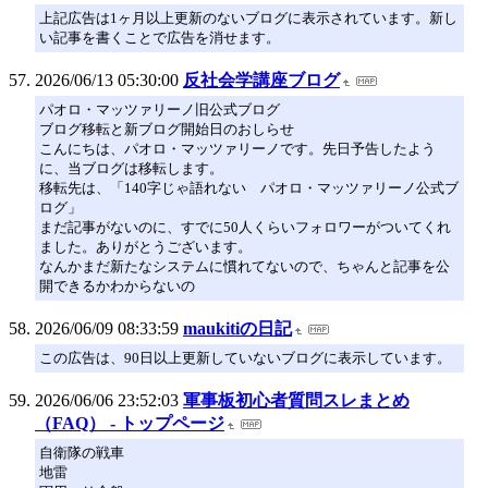
上記広告は1ヶ月以上更新のないブログに表示されています。新し
い記事を書くことで広告を消せます。
2026/06/13 05:30:00
反社会学講座ブログ
パオロ・マッツァリーノ旧公式ブログ
ブログ移転と新ブログ開始日のおしらせ
こんにちは、パオロ・マッツァリーノです。先日予告したよう
に、当ブログは移転します。
移転先は、「140字じゃ語れない パオロ・マッツァリーノ公式ブ
ログ」
まだ記事がないのに、すでに50人くらいフォロワーがついてくれ
ました。ありがとうございます。
なんかまだ新たなシステムに慣れてないので、ちゃんと記事を公
開できるかわからないの
2026/06/09 08:33:59
maukitiの日記
この広告は、90日以上更新していないブログに表示しています。
2026/06/06 23:52:03
軍事板初心者質問スレまとめ
（FAQ） - トップページ
自衛隊の戦車
地雷