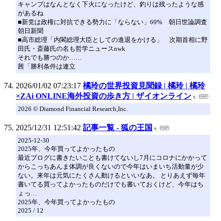
キャンプはなんとなく下火になったけど、釣りは残ったような感
があるね
■新党は政権に対抗できる勢力に「ならない」69% 朝日世論調査
朝日新聞
■高市総理「内閣総理大臣としての進退をかける」 次期首相に野
田氏・斎藤氏の名も哲学ニュースnwk
それでも勝つのか……
茜「勝利条件は連立
2026/01/02 07:23:17
橘玲の世界投資見聞録 | 橘玲 | 橘玲
×ZAi ONLINE海外投資の歩き方 | ザイオンライン
2026 © Diamond Financial Research,Inc.
2025/12/31 12:51:42
記事一覧 - 狐の王国
2025-12-30
2025年、今年買ってよかったもの
最近ブログに書きたいことも書けてないし7月にコロナにかかって
からこっちあんま体調が良くないので今年はいまいち活動量が少
ない。来年は元気にたくさん動けるといいなあ。 とりあえず毎年
書いてる買ってよかったものだけでも書いておくけど、今年はち
ょっ…
2025年、今年買ってよかったもの
2025 / 12