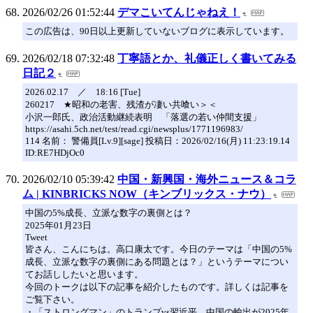
2026/02/26 01:52:44
デマこいてんじゃねえ！
この広告は、90日以上更新していないブログに表示しています。
2026/02/18 07:32:48
丁寧語とか、礼儀正しく書いてみる
日記２
2026.02.17 ／ 18:16 [Tue]
260217 ★昭和の老害、残渣が凄い共喰い＞＜
小沢一郎氏、政治活動継続表明 「落選の若い仲間支援」
https://asahi.5ch.net/test/read.cgi/newsplus/1771196983/
114 名前： 警備員[Lv.9][sage] 投稿日：2026/02/16(月) 11:23:19.14
ID:RE7HDjOc0
2026/02/10 05:39:42
中国・新興国・海外ニュース＆コラ
ム | KINBRICKS NOW（キンブリックス・ナウ）
中国の5%成長、立派な数字の裏側とは？
2025年01月23日
Tweet
皆さん、こんにちは。高口康太です。今日のテーマは「中国の5%
成長、立派な数字の裏側にある問題とは？」というテーマについ
てお話ししたいと思います。
今回のトークは以下の記事を紹介したものです。詳しくは記事を
ご覧下さい。
・「ストロングマン」のトランプvs習近平、中国の輸出が2025年