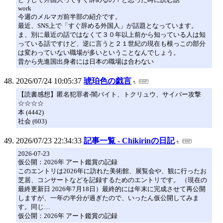
work
今週のメルマガ前半部の紹介です。
最近、SNS上で「すぐ辞める外国人」が話題となっています。
ま、別に最近の話ではなくて３０年以上前から知っている人は知
っている話ですけど、逆に言うと２１世紀の現在も根っこの部分
は変わっていない職場が多いということなんでしょう。
昔から先進国出身者には日本の職場は合わない
2026/07/24 10:05:37
琥珀色の戯言
【読書感想】匿名犯罪者-闇バイト、トクリュウ、サイバー攻撃
☆☆☆☆
本 (4442)
社会 (603)
2026/07/23 22:34:33
記事一覧 - Chikirinの日記
2026-07-23
仮公開：2026年 アート鑑賞の記録
このエントリは2026年に訪れた美術館、展覧会や、観に行ったお
芝居、コンサートなどを記録するためのエントリです。 （現在の
最終更新日 2026年7月18日）最終的には年末に完成させて再公開
しますが、一年の半分が過ぎたので、いったん仮公開してみま
す。同じ…
仮公開：2026年 アート鑑賞の記録