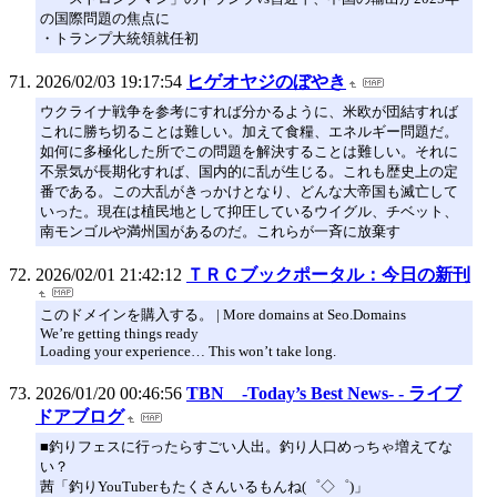
の国際問題の焦点に
・トランプ大統領就任初
2026/02/03 19:17:54
ヒゲオヤジのぼやき
ウクライナ戦争を参考にすれば分かるように、米欧が団結すれば
これに勝ち切ることは難しい。加えて食糧、エネルギー問題だ。
如何に多極化した所でこの問題を解決することは難しい。それに
不景気が長期化すれば、国内的に乱が生じる。これも歴史上の定
番である。この大乱がきっかけとなり、どんな大帝国も滅亡して
いった。現在は植民地として抑圧しているウイグル、チベット、
南モンゴルや満州国があるのだ。これらが一斉に放棄す
2026/02/01 21:42:12
ＴＲＣブックポータル：今日の新刊
このドメインを購入する。 | More domains at Seo.Domains
We’re getting things ready
Loading your experience… This won’t take long.
2026/01/20 00:46:56
TBN -Today’s Best News- - ライブ
ドアブログ
■釣りフェスに行ったらすごい人出。釣り人口めっちゃ増えてな
い？
茜「釣りYouTuberもたくさんいるもんね(゜◇゜)」