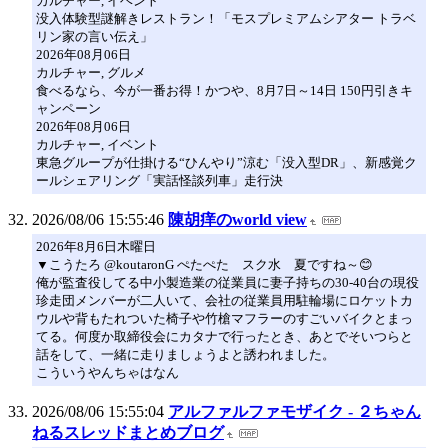
カルチャー, イベント
没入体験型謎解きレストラン！「モスプレミアムシアター トラベ
リン家の言い伝え」
2026年08月06日
カルチャー, グルメ
食べるなら、今が一番お得！かつや、8月7日～14日 150円引きキ
ャンペーン
2026年08月06日
カルチャー, イベント
東急グループが仕掛ける“ひんやり”涼む「没入型DR」、新感覚ク
ールシェアリング「実話怪談列車」走行決
2026/08/06 15:55:46
陳胡痒のworld view
2026年8月6日木曜日
▼こうたろ @koutaronG ぺたぺた スク水 夏ですね～😊
俺が監査役してる中小製造業の従業員に妻子持ちの30-40台の現役
珍走団メンバーが二人いて、会社の従業員用駐輪場にロケットカ
ウルや背もたれついた椅子や竹槍マフラーのすごいバイクとまっ
てる。何度か取締役会にカタナで行ったとき、あとでそいつらと
話をして、一緒に走りましょうよと誘われました。
こういうやんちゃはなん
2026/08/06 15:55:04
アルファルファモザイク - ２ちゃん
ねるスレッドまとめブログ