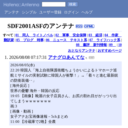
アンテナ
シンプル
ユーザー登録
ログイン
ヘルプ
SDF2001ASFのアンテナ
すべて
|
01 同人 ライトノベル
|
02 軍事 安全保障
|
03 経済
|
04 作家
翻訳家
|
05 ブログ 時事
|
06 ニュース テキスト系
|
07 ライフハック系
|
08 書評 新刊情報
|
09
|
10
おとなりアンテナ
|
おすすめページ
2026/08/08 07:17:31
アナグロあんてな
2026/08/05(水)
22:20 韓国人「海上自衛隊護衛艦ちょうかいによるトマホーク巡
航ミサイルの実射試験に韓国人が衝撃！」→「着々と進む最新鋭
の防衛装備‥」
[ 海外反応 ]
世界の憂鬱 海外・韓国の反応
19:05 【画像】靴屋の女子店員さん、お尻の割れ目ががっつり出
てしまうｗｗｗｗｗｗｗ
画:3
[ 画像・動画 ]
女子アナお宝画像速報－5chまとめ
11:00 【冷蔵庫で2晩】全農