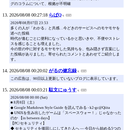
グのコラムについて、根拠が不明確
2026/08/08 00:27:18
らばQ
2026年08月07日 23:53
多くの人が「わかる」と共感…今どきのサービスへのモヤモヤを
述べた投稿
時代が進むごとに便利になっているかと思いきや、不便やストレ
スを感じることも増えました。
今の世の中に対するモヤモヤした気持ちを、包み隠さず言葉にし
た投稿がありました。寄せられたコメントとあわせてご紹介しま
す。
2026/08/08 00:20:02
がるの健忘録
この広告は、90日以上更新していないブログに表示しています。
2026/08/08 00:03:21
駄文にゅうす
2026/08/08 00:00 (Sat)
■ 8月8日（土）
◆ Google Markdown Style Guide を読んでみる - k2-gc@Qiita
◆ UNIXを生み出したゲームは「スペースウォー！」じゃなかった
のか 【in between days】
【PC/セキュリティ】
◆ セキュリティを後回しにしてきた人へ — 今日から始める5つの