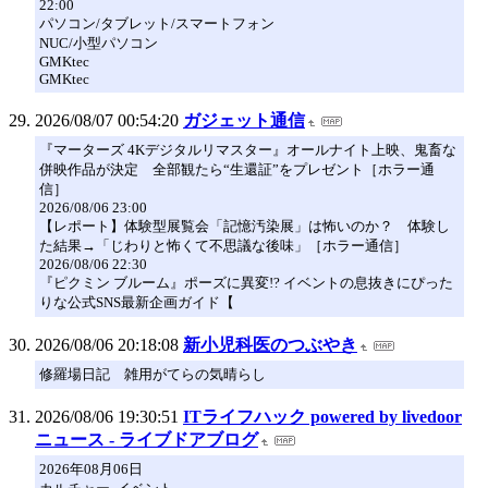
22:00
パソコン/タブレット/スマートフォン
NUC/小型パソコン
GMKtec
GMKtec
2026/08/07 00:54:20
ガジェット通信
『マーターズ 4Kデジタルリマスター』オールナイト上映、鬼畜な
併映作品が決定 全部観たら“生還証”をプレゼント［ホラー通
信］
2026/08/06 23:00
【レポート】体験型展覧会「記憶汚染展」は怖いのか？ 体験し
た結果→「じわりと怖くて不思議な後味」［ホラー通信］
2026/08/06 22:30
『ピクミン ブルーム』ポーズに異変!? イベントの息抜きにぴった
りな公式SNS最新企画ガイド【
2026/08/06 20:18:08
新小児科医のつぶやき
修羅場日記 雑用がてらの気晴らし
2026/08/06 19:30:51
ITライフハック powered by livedoor
ニュース - ライブドアブログ
2026年08月06日