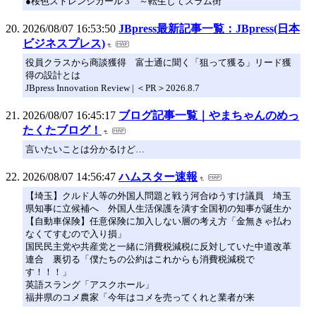
●桜色ストレンジガール 3 ～転生してスラム街
2026/08/07 16:53:50
JBpress最新記事一覧：JBpress(日本
ビジネスプレス)
役員クラスから商談獲得 富士通に聞く「狙って獲る」リード獲
得の設計とは
JBpress Innovation Review | ＜PR＞2026.8.7
2026/08/07 16:45:17
ブログ記事一覧｜やまちゃんのめっ
たくたブログ！
言いたいことは分かるけど…
2026/08/07 14:56:47
ハムスター速報
【埼玉】クルド人等の外国人問題と戦う河合ゆうすけ議員 埼玉
県知事に立候補へ 外国人生活保護を潰す全国初の知事が誕生か
【自動車保険】任意保険に加入しない層の考え方「金無きゃ払わ
なくてすむので入り損」
国民民主党や共産党と一緒に消費税減税に反対していた中道改革
連合 裏切る「僕たちの公約はこれからも消費税減税で
す！！！」
英語スラング「アスクホール」
福井県のコメ農家「今年はコメを売ってくれと業者が来