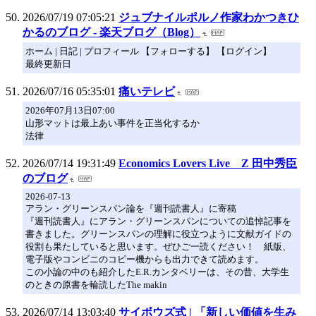
2026/07/19 07:05:21
ジュブナイルポルノ作家わかつきひ
かるのブログ - 楽天ブログ（Blog）
ホーム | 日記 | プロフィール 【フォローする】 【ログイン】
最終更新日
2026/07/16 05:35:01
痛いテレビ
2026年07月13日07:00
山形マットは最上あい事件を正当化するか
法律
2026/07/14 19:31:49
Economics Lovers Live Z 田中秀臣
のブログ
2026-07-13
アラン・グリーンスパン論を『週刊読書人』に寄稿
『週刊読書人』にアラン・グリーンスパンについての追悼記事を
書きました。グリーンスパンの理解に役立つように文献ガイドの
役割も果たしていると思います。ぜひご一読ください！ 紙版、
電子版やコンビニのコピー機からも出力できて読めます。
この小論の中のも紹介したE.R.カンタベリーは、その昔、大学生
のときの原書を輪読したThe makin
2026/07/14 13:03:40
サイボウズ式 | 「新しい価値を生み