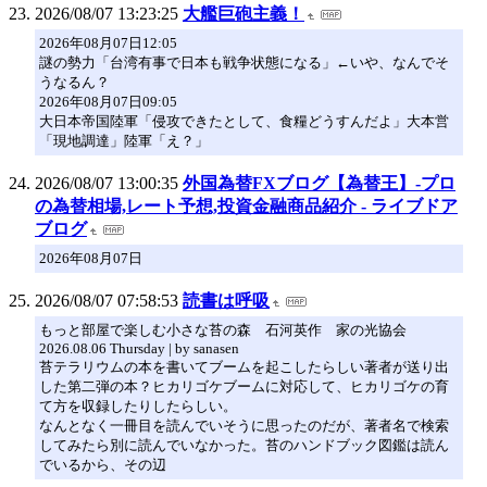
2026/08/07 13:23:25
大艦巨砲主義！
2026年08月07日12:05
謎の勢力「台湾有事で日本も戦争状態になる」←いや、なんでそ
うなるん？
2026年08月07日09:05
大日本帝国陸軍「侵攻できたとして、食糧どうすんだよ」大本営
「現地調達」陸軍「え？」
2026/08/07 13:00:35
外国為替FXブログ【為替王】-プロ
の為替相場,レート予想,投資金融商品紹介 - ライブドア
ブログ
2026年08月07日
2026/08/07 07:58:53
読書は呼吸
もっと部屋で楽しむ小さな苔の森 石河英作 家の光協会
2026.08.06 Thursday | by sanasen
苔テラリウムの本を書いてブームを起こしたらしい著者が送り出
した第二弾の本？ヒカリゴケブームに対応して、ヒカリゴケの育
て方を収録したりしたらしい。
なんとなく一冊目を読んでいそうに思ったのだが、著者名で検索
してみたら別に読んでいなかった。苔のハンドブック図鑑は読ん
でいるから、その辺