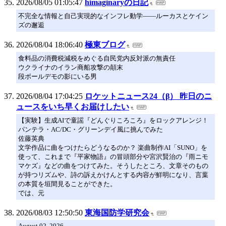
2026/08/05 01:05:47
himaginaryの日記
不完全な情報と自己実現的なインフレ動学――ルーカスとケイン
ズの邂逅
2026/08/04 18:06:40
極東ブログ
食料品の消費税減税をめぐる自民党内反対派の無責任
ウクライナのイラン商船攻撃の顛末
段ボールデモの影にいる男
2026/08/04 17:04:25
ロケットニュース24（β） 昨日のニ
ュースをいち早くお届けしたい
【実験】生成AIで童謡『どんぐりころころ』をロックアレンジ！
パンテラ・AC/DC・グリーンデイ風に挑んでみた
佐藤英典
文学作品に曲をつけたらどうなるのか？ 楽曲制作AI「SUNO」を
使って、これまで『平家物語』の冒頭部分や宮沢賢治の『雨ニモ
マケズ』などの曲をつけてみた。そうしたところ、文章そのもの
が持つリズムや、詩の訴えかけんとする内容が鮮明になり、言葉
の本質を垣間見ることができた。
では、元
2026/08/03 12:50:50
東海国防学研究会
August 02, 2026