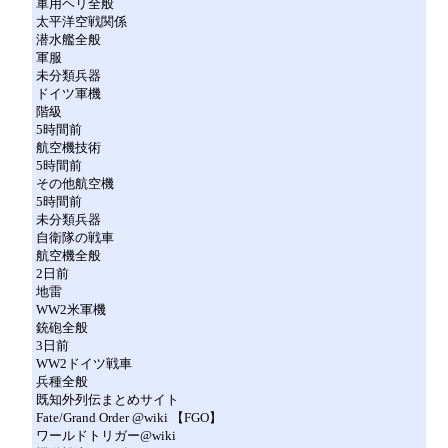
軍用ヘリ全般
太平洋空戦関係
潜水艦全般
軍服
未分類兵器
ドイツ軍機
階級
5時間前
航空機技術
5時間前
その他航空機
5時間前
未分類兵器
自衛隊の戦車
航空機全般
2日前
地雷
WW2米軍機
銃砲全般
3日前
WW2ドイツ戦車
兵種全般
既知外列伝まとめサイト
Fate/Grand Order @wiki 【FGO】
ワールドトリガー@wiki