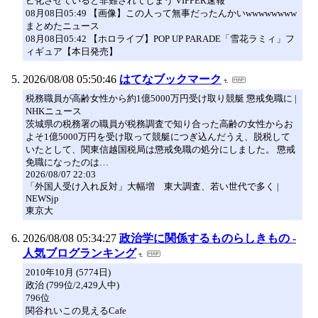
ビ化させていると非難されてしまう VIPPER速報
08月08日05:49 【画像】この人って無事だったんかいwwwwwwww
まとめたニュース
08月08日05:42 【ホロライブ】POP UP PARADE「雪花ラミィ」フ
ィギュア【本日発売】
2026/08/08 05:50:46
はてなブックマーク
税務職員が高齢女性から約1億5000万円受け取り競艇 懲戒免職に |
NHKニュース
茨城県の税務署の職員が税務調査で知り合った高齢の女性からお
よそ1億5000万円を受け取って競艇につぎ込んだうえ、脱税して
いたとして、関東信越国税局は懲戒免職の処分にしました。 懲戒
免職になったのは…
2026/08/07 22:03
「外国人受け入れ反対」大幅増 東大調査、若い世代で多く |
NEWSjp
東京大
2026/08/08 05:34:27
政治学に関係するものらしきもの -
人気ブログランキング
2010年10月 (5774日)
政治 (799位/2,429人中)
796位
関谷れいこの見えるCafe