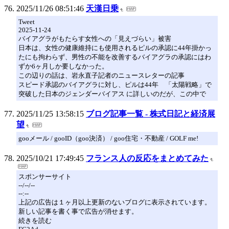
2025/11/26 08:51:46
天漢日乗
Tweet
2025-11-24
バイアグラがもたらす女性への「見えづらい」被害
日本は、女性の健康維持にも使用されるピルの承認に44年掛かっ
たにも拘わらず、男性の不能を改善するバイアグラの承認にはわ
ずか6ヶ月しか要しなかった。
この辺りの話は、岩永直子記者のニュースレターの記事
スピード承認のバイアグラに対し、ピルは44年 「太陽戦略」で
突破した日本のジェンダーバイアス に詳しいのだが、この中で
2025/11/25 13:58:15
ブログ記事一覧 - 株式日記と経済展
望
gooメール / gooID（goo決済） / goo住宅・不動産 / GOLF me!
2025/10/21 17:49:45
フランス人の反応をまとめてみた
スポンサーサイト
--/--/--
--:--
上記の広告は１ヶ月以上更新のないブログに表示されています。
新しい記事を書く事で広告が消せます。
続きを読む