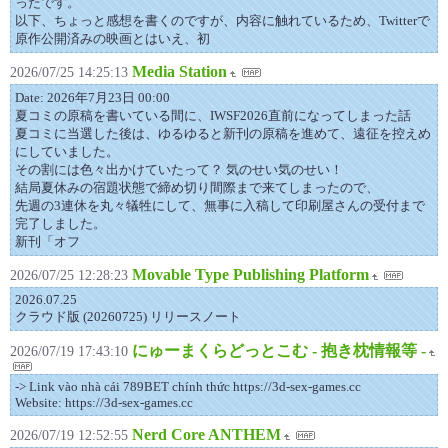
ったです。
以下、ちょっと感想を書くのですが、内容に触れているため、Twitterで
原作公開済みの映画とはいえ、初
Media Station
2026/07/25 14:25:13
Date: 2026年7月23日 00:00
夏コミの原稿を書いている間に、IWSF2026直前になってしまった話
夏コミに当選した後は、ゆるゆると新刊の原稿を進めて、遠征を控えめ
にしていました。
その割には色々出かけていたって？ 気のせい気のせい！
結局夏休みの宿題状態で締め切り間際まで来てしまったので、
先週の3連休を丸々犠牲にして、無事に入稿して印刷屋さんの受付まで
完了しました。
新刊「オフ
Movable Type Publishing Platform
2026/07/25 12:28:23
2026.07.25
クラウド版 (20260725) リリースノート
にゅーまくらどっとこむ - 抱き枕情報等 -
2026/07/19 17:43:10
-> Link vào nhà cái 789BET chính thức https://3d-sex-games.cc
Website: https://3d-sex-games.cc
Nerd Core ANTHEM
2026/07/19 12:52:55