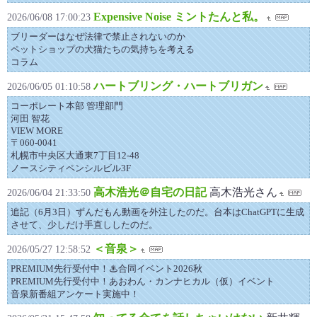
Expensive Noise ミントたんと私。
2026/06/08 17:00:23
ブリーダーはなぜ法律で禁止されないのか
ペットショップの犬猫たちの気持ちを考える
コラム
ハートブリング・ハートブリガン
2026/06/05 01:10:58
コーポレート本部 管理部門
河田 智花
VIEW MORE
〒060-0041
札幌市中央区大通東7丁目12-48
ノースシティペンシルビル3F
高木浩光＠自宅の日記
高木浩光さん
2026/06/04 21:33:50
追記（6月3日）ずんだもん動画を外注したのだ。台本はChatGPTに生成
させて、少しだけ手直ししたのだ。
＜音泉＞
2026/05/27 12:58:52
PREMIUM先行受付中！♨合同イベント2026秋
PREMIUM先行受付中！あおわん・カンナヒカル（仮）イベント
音泉新番組アンケート実施中！