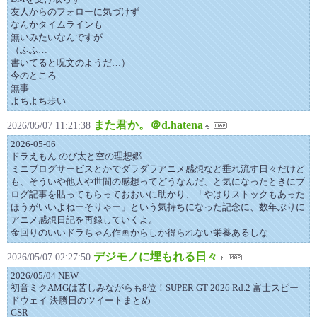
友人からのフォローに気づけず
なんかタイムラインも
無いみたいなんですが
（ふふ…
書いてると呪文のようだ…）
今のところ
無事
よちよち歩い
また君か。＠d.hatena
2026/05/07 11:21:38
2026-05-06
ドラえもん のび太と空の理想郷
ミニブログサービスとかでダラダラアニメ感想など垂れ流す日々だけど
も、そういや他人や世間の感想ってどうなんだ、と気になったときにブ
ログ記事を貼ってもらっておおいに助かり、「やはりストックもあった
ほうがいいよねーそりゃー」という気持ちになった記念に、数年ぶりに
アニメ感想日記を再録していくよ。
金回りのいいドラちゃん作画からしか得られない栄養あるしな
デジモノに埋もれる日々
2026/05/07 02:27:50
2026/05/04 NEW
初音ミクAMGは苦しみながらも8位！SUPER GT 2026 Rd.2 富士スピー
ドウェイ 決勝日のツイートまとめ
GSR