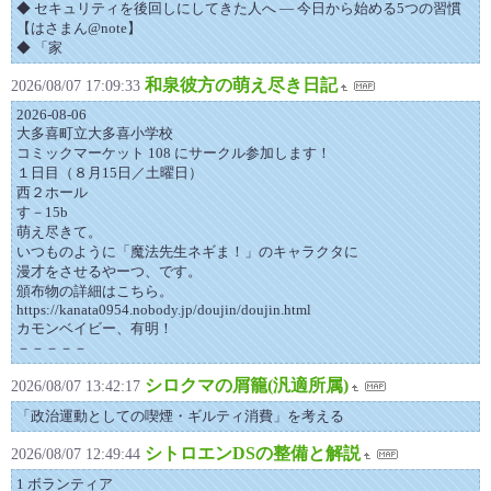
◆ セキュリティを後回しにしてきた人へ — 今日から始める5つの習慣
【はさまん@note】
◆ 「家
和泉彼方の萌え尽き日記
2026/08/07 17:09:33
2026-08-06
大多喜町立大多喜小学校
コミックマーケット 108 にサークル参加します！
１日目（８月15日／土曜日）
西２ホール
す－15b
萌え尽きて。
いつものように「魔法先生ネギま！」のキャラクタに
漫才をさせるやーつ、です。
頒布物の詳細はこちら。
https://kanata0954.nobody.jp/doujin/doujin.html
カモンベイビー、有明！
－－－－－
シロクマの屑籠(汎適所属)
2026/08/07 13:42:17
「政治運動としての喫煙・ギルティ消費」を考える
シトロエンDSの整備と解説
2026/08/07 12:49:44
1 ボランティア