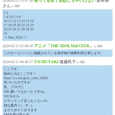
知ってる全てを話しちゃいけない
新井輝
2026/05/21 15:47:58
さん
1 2
3 4 5 6 7 8 9
10 11 12 13 14 15 16
17 18 19 20 21 22 23
24 25 26 27 28 29 30
31
<< May 2026 >>
アニメ「THE IDOLM@STER」
2026/05/15 02:09:50
このホームページに掲載されている著作物の無断利用を禁じます。
TSUBUYAKI
後藤邑子
2026/05/15 00:48:57
ここです。
始めたXはここです！
https://x.com/goto_yuko_0828
気づいたのですが
私、ブログに
URL書いてなかったですね。
Xやるから
ググってって言ったくらいの
雑な案内！( ；∀；)
まだリポストができず
DMを受け取らず