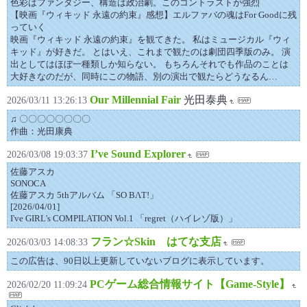
色彩はファンタジー、構造は政治劇。このコントラストが強烈
【映画『ウィキッド 永遠の約束』感想】エルファバの魂はFor Goodに残
っていく
映画『ウィキッド 永遠の約束』を観てきた。 私はミュージカル『ウィ
キッド』が好きだ。 とはいえ、これまで観たのは劇団四季版のみ。 演
出としてはほぼ一種類しか知らない。 もちろんそれでも作品のことは
大好きなのだが、同時にこの物語、別の演出で観たらどうなるん…
Our Millennial Fair
光田泰典
2026/03/11 13:26:13
♫ 〇〇〇〇〇〇〇〇
作曲：光田康典
I’ve Sound Explorer
2026/03/08 19:03:37
佐藤アスカ
SONOCA
佐藤アスカ 5thアルバム 「SO BΛT!」
[2026/04/01]
I've GIRL's COMPILATION Vol.1 「regret（ハイレゾ版）」
フラン☆Skin はてな支店
2026/03/03 14:08:33
この広告は、90日以上更新していないブログに表示しています。
PCゲーム総合情報サイト【Game-Style】
2026/02/20 11:09:24