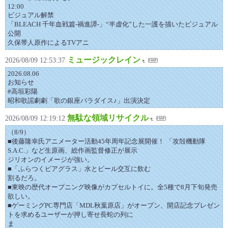
12:00
ビジュアル解禁
「BLEACH 千年血戦篇-禍進譚-」“半虚化”した一護を描いたビジュアル
公開
久保帯人原作によるTVアニ
ミュージックレイン
2026/08/09 12:53:37
2026.08.06
お知らせ
#高垣彩陽
昭和歌謡劇劇「歌の銀座パラダイス♪」出演決定
無駄な領域リサイクル
2026/08/09 12:19:12
（8/9）
■後藤隆幸氏アニメーター活動45年周年記念展開催！ 「攻殻機動隊
S.A.C.」など生原画、総作画監督修正が展示
ジリオンのイメージが強い。
■「ふらつくビアグラス」水とビール交互に飲む
割るだろ。
■東映の歴代オープニング映像がカプセルトイに。全5種で8月下旬発売
欲しい。
■ゲーミングPC専門店「MDL秋葉原店」がオープン、開店記念プレゼン
トを求めるユーザーが押し寄せ長蛇の列に
ま