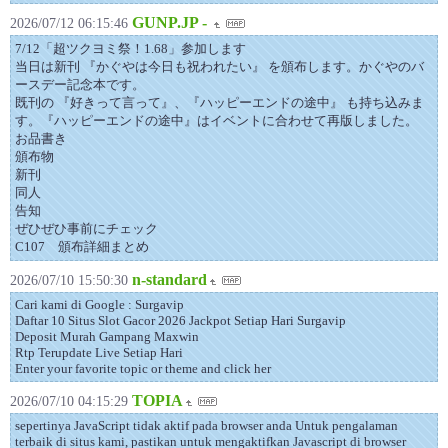
GUNP.JP -
2026/07/12 06:15:46
7/12「超ツクヨミ祭！1.68」参加します
当日は新刊 『かぐやは今日も祝われたい』 を頒布します。かぐやのバ
ースデー記念本です。
既刊の 『好きって言って』、『ハッピーエンドの途中』 も持ち込みま
す。『ハッピーエンドの途中』はイベントに合わせて再版しました。
お品書き
頒布物
新刊
同人
告知
ぜひぜひ事前にチェック
C107 頒布詳細まとめ
n-standard
2026/07/10 15:50:30
Cari kami di Google : Surgavip
Daftar 10 Situs Slot Gacor 2026 Jackpot Setiap Hari Surgavip
Deposit Murah Gampang Maxwin
Rtp Terupdate Live Setiap Hari
Enter your favorite topic or theme and click her
TOPIA
2026/07/10 04:15:29
sepertinya JavaScript tidak aktif pada browser anda Untuk pengalaman
terbaik di situs kami, pastikan untuk mengaktifkan Javascript di browser