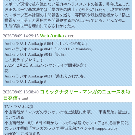
スポーツ現場で後を絶たない暴力やハラスメントの被害。昨年成立した
改正スポーツ基本法では「暴力等の防止」が明記されたが、現在審議中
のスポーツ基本計画の中間報告を巡り、専門家や競技経験者から「防止
措置が不十分」と運用面を問題視する声が上がっている。どんな視...
生活保護世帯を理由に閉ざされかけた大
Web Amika
2026/08/09 14:29:15
Amikaラジオ Amika.jp # 064 『オレンジの匂い』
Amikaラジオ Amika.jp #045『I don’t like Mondays』
Amikaラジオ Amika.jp #043『90%』
この夏ライブやります
2025年2月2日 Amikaワンマンライブ開催決定！
花
Amikaラジオ Amika.jp #021『終わりかけた春』
Amikaラジオ Amika.jp #
コミックナタリー - マンガのニュースを毎
2026/08/09 13:38:40
日発信
TV・ラジオ出演
小山宙哉が「マンガのラジオ」の地上波版に出演、「宇宙兄弟」誕生に
ついて語る
小山宙哉が、8月16日19時からニッポン放送でオンエアされる吉田尚記
のラジオ番組「マンガのラジオ 宇宙兄弟スペシャル supported by
viviON」に出演する。