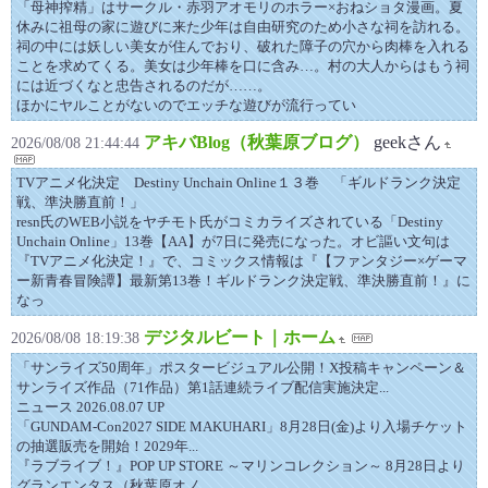
「母神搾精」はサークル・赤羽アオモリのホラー×おねショタ漫画。夏
休みに祖母の家に遊びに来た少年は自由研究のため小さな祠を訪れる。
祠の中には妖しい美女が住んでおり、破れた障子の穴から肉棒を入れる
ことを求めてくる。美女は少年棒を口に含み…。村の大人からはもう祠
には近づくなと忠告されるのだが……。
ほかにヤルことがないのでエッチな遊びが流行ってい
アキバBlog（秋葉原ブログ）
geekさん
2026/08/08 21:44:44
TVアニメ化決定 Destiny Unchain Online１３巻 「ギルドランク決定
戦、準決勝直前！」
resn氏のWEB小説をヤチモト氏がコミカライズされている「Destiny
Unchain Online」13巻【AA】が7日に発売になった。オビ謳い文句は
『TVアニメ化決定！』で、コミックス情報は『【ファンタジー×ゲーマ
ー新青春冒険譚】最新第13巻！ギルドランク決定戦、準決勝直前！』に
なっ
デジタルビート｜ホーム
2026/08/08 18:19:38
「サンライズ50周年」ポスタービジュアル公開！X投稿キャンペーン＆
サンライズ作品（71作品）第1話連続ライブ配信実施決定...
ニュース 2026.08.07 UP
「GUNDAM-Con2027 SIDE MAKUHARI」8月28日(金)より入場チケット
の抽選販売を開始！2029年...
『ラブライブ！』POP UP STORE ～マリンコレクション～ 8月28日より
グランエンタス（秋葉原オノ