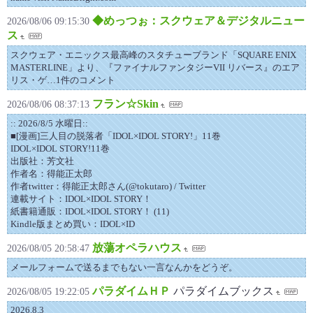
◆めっつぉ：スクウェア＆デジタルニュー
2026/08/06 09:15:30
ス
スクウェア・エニックス最高峰のスタチューブランド「SQUARE ENIX
MASTERLINE」より、『ファイナルファンタジーVII リバース』のエア
リス・ゲ…1件のコメント
フラン☆Skin
2026/08/06 08:37:13
:: 2026/8/5 水曜日::
■[漫画]三人目の脱落者「IDOL×IDOL STORY!」11巻
IDOL×IDOL STORY!11巻
出版社：芳文社
作者名：得能正太郎
作者twitter：得能正太郎さん(@tokutaro) / Twitter
連載サイト：IDOL×IDOL STORY！
紙書籍通販：IDOL×IDOL STORY！ (11)
Kindle版まとめ買い：IDOL×ID
放蕩オペラハウス
2026/08/05 20:58:47
メールフォームで送るまでもない一言なんかをどうぞ。
パラダイムＨＰ
パラダイムブックス
2026/08/05 19:22:05
2026.8.3