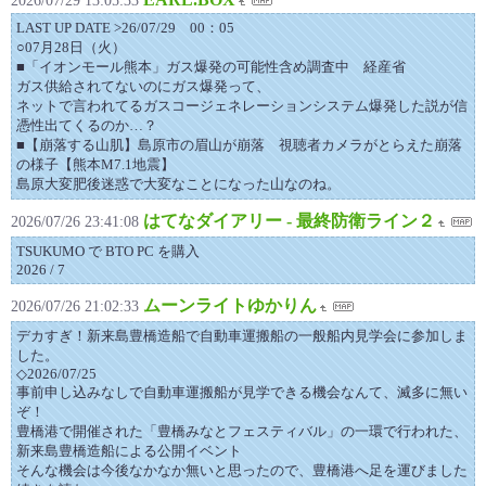
LAST UP DATE >26/07/29 00：05
○07月28日（火）
■「イオンモール熊本」ガス爆発の可能性含め調査中 経産省
ガス供給されてないのにガス爆発って、
ネットで言われてるガスコージェネレーションシステム爆発した説が信
憑性出てくるのか…？
■【崩落する山肌】島原市の眉山が崩落 視聴者カメラがとらえた崩落
の様子【熊本M7.1地震】
島原大変肥後迷惑で大変なことになった山なのね。
はてなダイアリー - 最終防衛ライン２
2026/07/26 23:41:08
TSUKUMO で BTO PC を購入
2026 / 7
ムーンライトゆかりん
2026/07/26 21:02:33
デカすぎ！新来島豊橋造船で自動車運搬船の一般船内見学会に参加しま
した。
◇2026/07/25
事前申し込みなしで自動車運搬船が見学できる機会なんて、滅多に無い
ぞ！
豊橋港で開催された「豊橋みなとフェスティバル」の一環で行われた、
新来島豊橋造船による公開イベント
そんな機会は今後なかなか無いと思ったので、豊橋港へ足を運びました