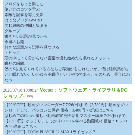
ブログをもっと楽しむ
使い方のコツを学ぶ
素敵な記事を毎月更新
はてなブログAWARD
同じ興味の仲間と集まる
グループ
書きたい話題が見つかる
今週のお題
好きな話題から記事を見つける
トピック
頭の中によく分からない言葉や流れ始めたら眠れるチャンス
眠りの瞬間。
僕のXを見てくれている方ならご存知かもしれないが、僕は睡眠薬がな
いと眠れない。いわゆる不眠症というやつである。そのため、長年にわ
たっ
Vector：ソフトウェア・ライブラリ＆PC
2026/07/18 10:08:24
ショップ
【20％OFF】動画ダウンローダー7 7/26(日)まで【2,780円】動画をダウ
ンロードして、パソコンに保存 価格：3,480円 >>詳細はこちら
はじめてのCanva 優しい動画教室 完全活用マスター講座 7/26(日)まで
【2,500円】ゆっくり、しっかりCanvaを学べる動画教材 価格：10,780
円 >>詳細はこちら
【60％OFF】ZOOM PLAYER 22 MAX 1ライセンス 7