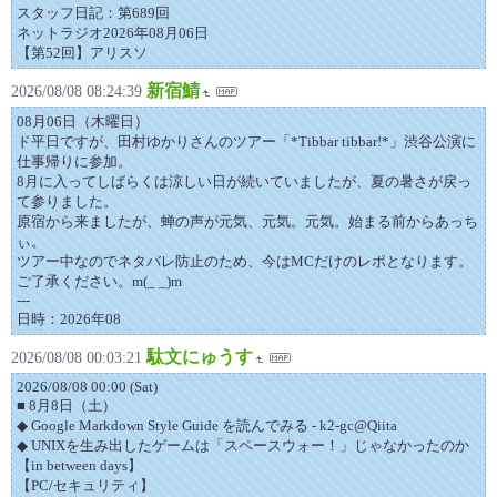
スタッフ日記：第689回
ネットラジオ2026年08月06日
【第52回】アリスソ
新宿鯖
2026/08/08 08:24:39
08月06日（木曜日）
ド平日ですが、田村ゆかりさんのツアー「*Tibbar tibbar!*」渋谷公演に
仕事帰りに参加。
8月に入ってしばらくは涼しい日が続いていましたが、夏の暑さが戻っ
て参りました。
原宿から来ましたが、蝉の声が元気、元気。元気。始まる前からあっち
ぃ。
ツアー中なのでネタバレ防止のため、今はMCだけのレポとなります。
ご了承ください。m(_ _)m
---
日時：2026年08
駄文にゅうす
2026/08/08 00:03:21
2026/08/08 00:00 (Sat)
■ 8月8日（土）
◆ Google Markdown Style Guide を読んでみる - k2-gc@Qiita
◆ UNIXを生み出したゲームは「スペースウォー！」じゃなかったのか
【in between days】
【PC/セキュリティ】