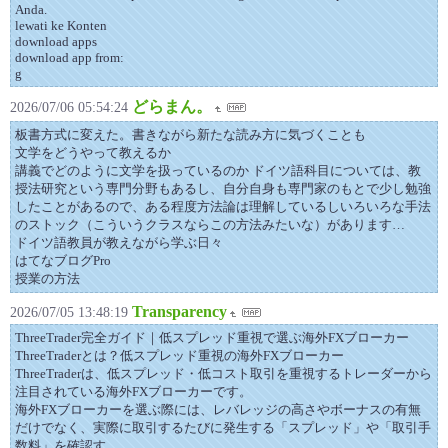
Anda.
lewati ke Konten
download apps
download app from:
g
どらまん。
2026/07/06 05:54:24
板書方式に変えた。書きながら新たな読み方に気づくことも
文学をどうやって教えるか
講義でどのように文学を扱っているのか ドイツ語科目については、教
授法研究という専門分野もあるし、自分自身も専門家のもとで少し勉強
したことがあるので、ある程度方法論は理解しているしいろいろな手法
のストック（こういうクラスならこの方法みたいな）があります…
ドイツ語教員が教えながら学ぶ日々
はてなブログPro
授業の方法
Transparency
2026/07/05 13:48:19
ThreeTrader完全ガイド｜低スプレッド重視で選ぶ海外FXブローカー
ThreeTraderとは？低スプレッド重視の海外FXブローカー
ThreeTraderは、低スプレッド・低コスト取引を重視するトレーダーから
注目されている海外FXブローカーです。
海外FXブローカーを選ぶ際には、レバレッジの高さやボーナスの有無
だけでなく、実際に取引するたびに発生する「スプレッド」や「取引手
数料」を確認す