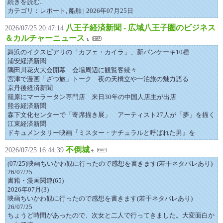
続きを読む..
カテゴリ：レポート, 船舶 | 2026年07月25日
八王子経済新聞 - 広域八王子圏のビジネス
2026/07/25 20:47:14
＆カルチャーニュース
舞浜のイクスピアリの「カフェ・カイラ」、新パンケーキ10種
浦安経済新聞
隅田川花火大会開幕 会場周辺に観覧客続々
宮津で漫画「ざつ旅」トーク 夜の天橋立や一泊旅の魅力語る
京丹後経済新聞
籠原にマーラータン専門店 来日30年の中国人店主が出店
熊谷経済新聞
森下文化センターで「寄席描き展」 アーティスト27人が「夢」を描く
江東経済新聞
ドキュメンタリー映画『ミスター・ナチュラルと呼ばれた男』を
不倒城
2026/07/25 16:44:39
(07/25)映画ちいかわ観に行ったので感想を書きます(若干ネタバレあり)
26/07/25
書籍・漫画関連(65)
2026年07月(3)
映画ちいかわ観に行ったので感想を書きます(若干ネタバレあり)
26/07/25
ちょうど時間があったので、次女と二人で行ってきました。大変面白か