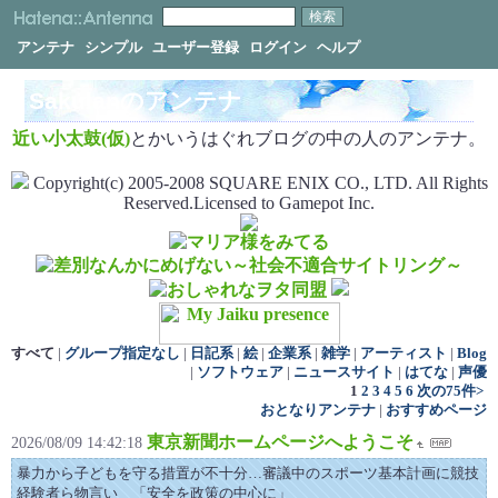
アンテナ
シンプル
ユーザー登録
ログイン
ヘルプ
Sakulanのアンテナ
近い小太鼓(仮)
とかいうはぐれブログの中の人のアンテナ。
Copyright(c) 2005-2008 SQUARE ENIX CO., LTD. All Rights
Reserved.Licensed to Gamepot Inc.
すべて
|
グループ指定なし
|
日記系
|
絵
|
企業系
|
雑学
|
アーティスト
|
Blog
|
ソフトウェア
|
ニュースサイト
|
はてな
|
声優
1
2
3
4
5
6
次の75件>
おとなりアンテナ
|
おすすめページ
東京新聞ホームページへようこそ
2026/08/09 14:42:18
暴力から子どもを守る措置が不十分…審議中のスポーツ基本計画に競技
経験者ら物言い 「安全を政策の中心に」