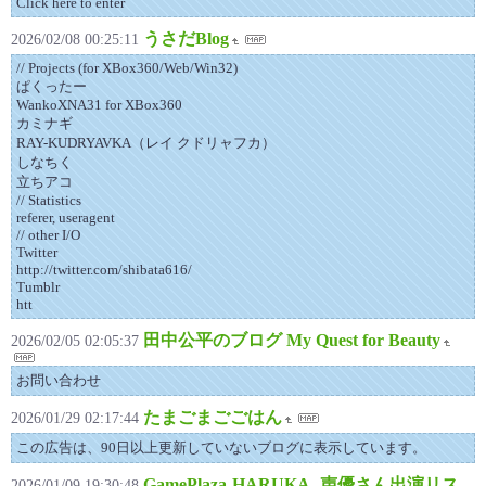
Click here to enter
うさだBlog
2026/02/08 00:25:11
// Projects (for XBox360/Web/Win32)
ぱくったー
WankoXNA31 for XBox360
カミナギ
RAY-KUDRYAVKA（レイ クドリャフカ）
しなちく
立ちアコ
// Statistics
referer, useragent
// other I/O
Twitter
http://twitter.com/shibata616/
Tumblr
htt
田中公平のブログ My Quest for Beauty
2026/02/05 02:05:37
お問い合わせ
たまごまごごはん
2026/01/29 02:17:44
この広告は、90日以上更新していないブログに表示しています。
GamePlaza-HARUKA- 声優さん出演リス
2026/01/09 19:30:48