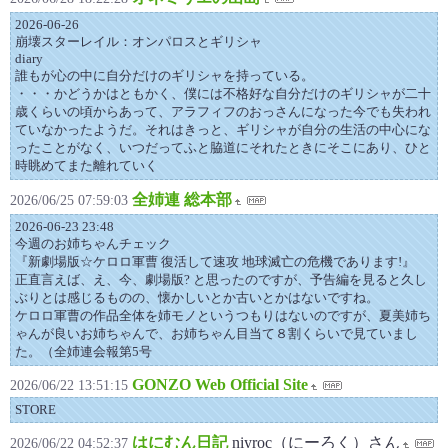
2026-06-26
崩壊スターレイル：オンパロスとギリシャ
diary
誰もが心の中に自分だけのギリシャを持っている。
・・・かどうかはともかく、僕には不格好な自分だけのギリシャが二十
歳くらいの頃からあって、アラフィフのおっさんになった今でも失われ
ていなかったようだ。それはきっと、ギリシャが自分の生活の中心にな
ったことがなく、いつだってふと脇道にそれたときにそこにあり、ひと
時眺めてまた離れていく
全姉連 総本部
2026/06/25 07:59:03
2026-06-23 23:48
今週のお姉ちゃんチェック
『新劇場版☆ケロロ軍曹 復活して速攻 地球滅亡の危機であります!』
正直言えば、え、今、劇場版? と思ったのですが、予告編を見ると久し
ぶりとは感じるものの、懐かしいとか古いとかはないですね。
ケロロ軍曹の作品全体を姉モノというつもりはないのですが、夏美姉ち
ゃんが良いお姉ちゃんで、お姉ちゃん目当て８割くらいで見ていまし
た。（全姉連会報第5号
GONZO Web Official Site
2026/06/22 13:51:15
STORE
はにむん日記
niyroc（にーろく）さん
2026/06/22 04:52:37