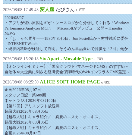
変人窟
たびさん
2026/08/08 17:49:43
2026/08/07
・アプリが遅い原因をAIがトレースログから分析してくれる「Windows
Performance Analyzer MCP」 Microsoftがプレビュー公開 – ITmedia
NEWS
・「.jp」が40周年――1986年8月5日、Jon Postel氏から村井純氏に委任
– INTERNET Watch
・現役内科医が検証して判明。そうめん単品食いで膵臓を「2回」働か
Six Apart - Movable Type
2026/08/08 15:20:18
【オンラインセミナー】「国産クラウド×マネージドCMS」のすすめ～
自治体や大企業に刺さる経済安全保障時代のWebインフラ＆CMS選定～
ALICE SOFT HOME PAGE
2026/08/08 08:25:50
企画2026年08月07日
スタッフ日記：第689回
ネットラジオ2026年08月06日
【第52回】アリスソフト放送局
超昂大戦2026年08月05日
【超昂大戦】キャラ紹介／「真夏のエスカ・オニキス」
超昂大戦2026年08月05日
【超昂大戦】キャラ紹介／「真夏のエスカ・オニキス」
企画2026年08月07日