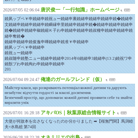
唐沢俊一「一行知識」ホームページ
2026/07/05 02:06:04
鐃夙ップペ￥申鐃緒申鐃祝ュー鐃緒申裏鐃緒申鐃緒申鐃緒申鐃�鐃緒申
文鐃緒申鐃緒申鐃緒申鐃瞬縁申里鐃緒申鐃緒申鐃�鐃緒申鐃緒申鐃緒申
鐃�鐃緒申鐃緒申椒鐃縮Ｋ子わ申鐃緒申鐃緒申鐃叔種申鐃緒申鐃緒申鐃
緒申奪鐃�
鐃緒申鐃緒申鐃俊逸申曄鐃緒申鐃准￥申鐃緒申
鐃夙ップペ￥申鐃緒申
鐃祝ュー鐃緒申
鐃叔随申鐃塾ニュー鐃緒申鐃緒申2014年6鐃緒申3鐃緒申(13:2)鐃祝ワ申
鐃獣プわ申鐃殉わ申鐃緒申鐃緒申
201
俺達のガールフレンド（仮）
2026/07/04 09:24:47
Майстер-класи, що розкривають потенціал кожної дитини та дарують
незабутнє відчуття гордості за власні досягнення.
Безпечний простір, що допомагає кожній дитині проявити себе та знайти
виразити унік
アキバOS｜秋葉原総合情報サイト
2026/07/01 16:28:18
大使が何故本を出さなくなったのか分かりました ➡︎【桜無門関】馬渕睦
夫×水島総 第74回
オネミリエの出島
2026/06/28 18:22:28