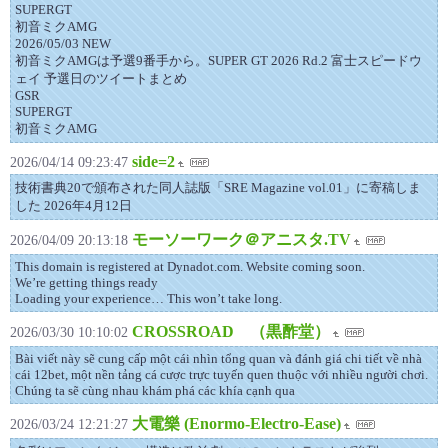
SUPERGT
初音ミクAMG
2026/05/03 NEW
初音ミクAMGは予選9番手から。SUPER GT 2026 Rd.2 富士スピードウ
ェイ 予選日のツイートまとめ
GSR
SUPERGT
初音ミクAMG
side=2
2026/04/14 09:23:47
技術書典20で頒布された同人誌版「SRE Magazine vol.01」に寄稿しま
した 2026年4月12日
モーソーワーク＠アニスタ.TV
2026/04/09 20:13:18
This domain is registered at Dynadot.com. Website coming soon.
We’re getting things ready
Loading your experience… This won’t take long.
CROSSROAD （黒酢堂）
2026/03/30 10:10:02
Bài viết này sẽ cung cấp một cái nhìn tổng quan và đánh giá chi tiết về nhà
cái 12bet, một nền tảng cá cược trực tuyến quen thuộc với nhiều người chơi.
Chúng ta sẽ cùng nhau khám phá các khía cạnh qua
大電樂 (Enormo-Electro-Ease)
2026/03/24 12:21:27