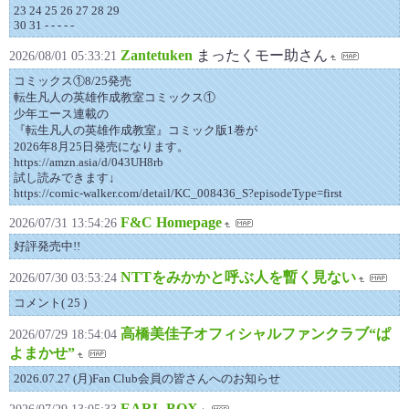
23 24 25 26 27 28 29
30 31 - - - - -
Zantetuken
まったくモー助さん
2026/08/01 05:33:21
コミックス①8/25発売
転生凡人の英雄作成教室コミックス①
少年エース連載の
『転生凡人の英雄作成教室』コミック版1巻が
2026年8月25日発売になります。
https://amzn.asia/d/043UH8rb
試し読みできます↓
https://comic-walker.com/detail/KC_008436_S?episodeType=first
F&C Homepage
2026/07/31 13:54:26
好評発売中!!
NTTをみかかと呼ぶ人を暫く見ない
2026/07/30 03:53:24
コメント( 25 )
高橋美佳子オフィシャルファンクラブ“ぱ
2026/07/29 18:54:04
よまかせ”
2026.07.27 (月)Fan Club会員の皆さんへのお知らせ
EARL.BOX
2026/07/29 13:05:33