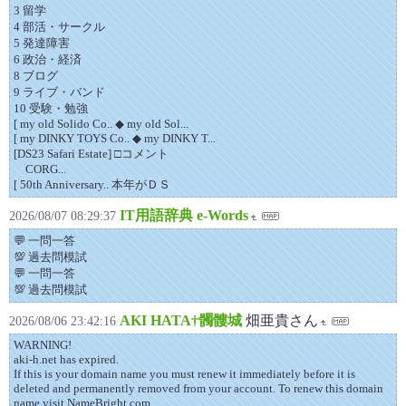
3 留学
4 部活・サークル
5 発達障害
6 政治・経済
8 ブログ
9 ライブ・バンド
10 受験・勉強
[ my old Solido Co.. ◆ my old Sol...
[ my DINKY TOYS Co.. ◆ my DINKY T...
[DS23 Safari Estate] □コメント
CORG...
[ 50th Anniversary.. 本年がＤＳ
IT用語辞典 e-Words
2026/08/07 08:29:37
💬 一問一答
💯 過去問模試
💬 一問一答
💯 過去問模試
AKI HATA†髑髏城
畑亜貴さん
2026/08/06 23:42:16
WARNING!
aki-h.net has expired.
If this is your domain name you must renew it immediately before it is
deleted and permanently removed from your account. To renew this domain
name visit NameBright.com