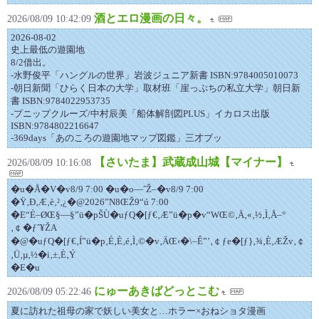
酒とエロ漫画の日々。
2026/08/09 10:42:09
2026-08-02
史上最低の遊園地
8/2借出。
-水野俊平「ハングルの世界」岩波ジュニア新書 ISBN:9784005010073
-朝日新聞「ひらく日本の大学」取材班「崖っぷちの私立大学」朝日新
書 ISBN:9784022953735
-プニップクルーズ/中村辰美「船体解剖図PLUS」イカロス出版
ISBN:9784802216647
-369days「あのころの遊園地マップ図鑑」三才ブッ
【さいたま】武蔵成山城【マイナー】
2026/08/09 10:16:08
�u�Å�V�v8/9 7:00 �u�o—ˆŽ–�v8/9 7:00
�Ÿ‚Ð‚Æ‚è‚²‚¿�@2026”N8ŒŽ9“ú 7:00
�E“È–ØŒ§—§”ü�pŠÙ�uƒQ�[ƒ€‚Æ”ü�p�v“WŒ©‚Ä‚«‚½‚Ì‚Å–°
‚￠�ƒˆ¥ŽA
�@�uƒQ�[ƒ€‚Í”ü�p‚É‚È‚é‚Ì‚©�v‚ÄŒ‹�\–Ê”’‚￠ƒe�[ƒ}‚¾‚È‚ÆŽv‚￠
‚Ü‚µ‚½�i‚±‚È‚Ý
�E�u
にゅーあきばどっとこむ
2026/08/09 05:22:46
夏に訪れた祖母の家で妖しい美女と…ホラー×おねショタ漫画