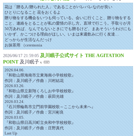
花は「贈る人/贈られた人」であることがバレバレなのが良い
ひとりになること 花をおくるよ
贈り物をする機会をいつも伺っている。会いに行くこと、贈り物をする
こと、連絡をとることが私の愛情の示し方。直球で行こう。手取りが月
50万あれば、なんでもないときにでも贈るけど、まあそういうわけにも
いかず、かこつける理由がほしい。いまは来週飲みに行く友達…
どっからが生活なんだっけ
お抹茶用 （ceremonia
及川眠子公式サイト THE AGITATION
2026/06/17 21:59:05
POINT
及川眠子
2026.04.06.
『和歌山県海南市立東海南小学校校歌』
作詞：及川眠子／作曲：川村結花
2026.03.26.
『和歌山県立新翔くろしお中学校校歌』
作詞：及川眠子／作曲：萩田光雄
2026.03.24.
『石川県輪島市立門前学園校歌～ここから未来へ』
作詞：及川眠子／作曲：宮川彬良
2026.03.05.
『和歌山県日高川町立央和中学校校歌』
作詞：及川眠子／作曲：庄野真代
Last Up