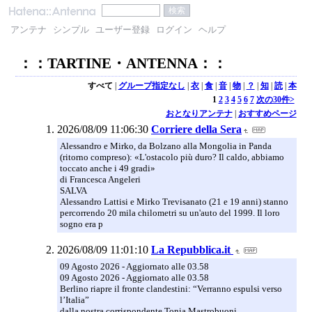
アンテナ
シンプル
ユーザー登録
ログイン
ヘルプ
：：TARTINE・ANTENNA：：
すべて
|
グループ指定なし
|
衣
|
食
|
音
|
物
|
？
|
知
|
読
|
本
1
2
3
4
5
6
7
次の30件>
おとなりアンテナ
|
おすすめページ
2026/08/09 11:06:30
Corriere della Sera
Alessandro e Mirko, da Bolzano alla Mongolia in Panda
(ritorno compreso): «L'ostacolo più duro? Il caldo, abbiamo
toccato anche i 49 gradi»
di Francesca Angeleri
SALVA
Alessandro Lattisi e Mirko Trevisanato (21 e 19 anni) stanno
percorrendo 20 mila chilometri su un'auto del 1999. Il loro
sogno era p
2026/08/09 11:01:10
La Repubblica.it
09 Agosto 2026 - Aggiornato alle 03.58
09 Agosto 2026 - Aggiornato alle 03.58
Berlino riapre il fronte clandestini: “Verranno espulsi verso
l’Italia”
dalla nostra corrispondente Tonia Mastrobuoni