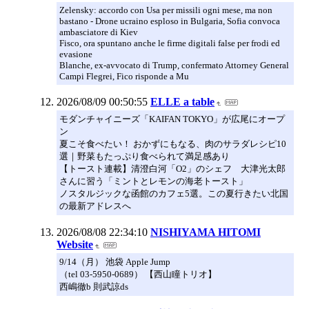
Zelensky: accordo con Usa per missili ogni mese, ma non
bastano - Drone ucraino esploso in Bulgaria, Sofia convoca
ambasciatore di Kiev
Fisco, ora spuntano anche le firme digitali false per frodi ed
evasione
Blanche, ex-avvocato di Trump, confermato Attorney General
Campi Flegrei, Fico risponde a Mu
2026/08/09 00:50:55
ELLE a table
モダンチャイニーズ「KAIFAN TOKYO」が広尾にオープ
ン
夏こそ食べたい！ おかずにもなる、肉のサラダレシピ10
選｜野菜もたっぷり食べられて満足感あり
【トースト連載】清澄白河「O2」のシェフ 大津光太郎
さんに習う「ミントとレモンの海老トースト」
ノスタルジックな函館のカフェ5選。この夏行きたい北国
の最新アドレスへ
2026/08/08 22:34:10
NISHIYAMA HITOMI
Website
9/14（月） 池袋 Apple Jump
（tel 03-5950-0689） 【西山瞳トリオ】
西嶋徹b 則武諒ds