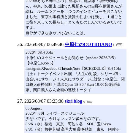
2020年から６年半ぶりに登場の、建築家・堀部安嗣さ
ん。神奈川の葉山に建てた堀部さんの自邸を伊藤さんが
訪ね、ルームツアーをしつつのインタビューをおこない
ました。東京の事務所と賃貸の住まいは残し、１週ごと
に往き来しての暮らし、とてもたのしんでいるみたいで
すよ。
自分ができなきゃいけないことは、
2026/08/07 06:49:46
中原仁のCOTIDIANO
2026年08月05日
中原仁のスケジュールとお知らせ（update 2026/8/5）
【中原仁のSNS】
instagramXFacebookThreadsNote【SCHEDULE】8月15日
（土）トークイベント出演 『人生の対談』シリーズ5～
出会いにサウージ！未来にサウダージ...対談：中原仁、関
口義人@神保町 月花舎Open 18:30 / Start 19:00音楽評論
家、関口義人さん企画の連続トークイ
2026/08/07 03:23:38
skri.blog
06 August
2026年 8月 ライヴ・スケジュール
少ないです。今月はレッスン多めなのです。
8/26（水）桜港 東京 阿佐ヶ谷 SOUL玉Tokyo
8/31（金）桜井芳樹 高岡大祐 藤巻鉄郎 東京 阿佐ヶ