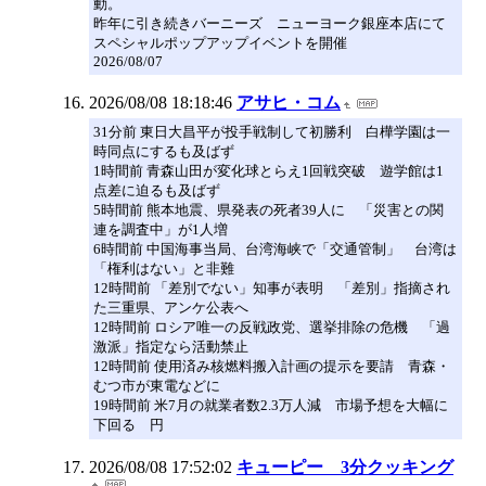
動。
昨年に引き続きバーニーズ ニューヨーク銀座本店にて
スペシャルポップアップイベントを開催
2026/08/07
2026/08/08 18:18:46
アサヒ・コム
31分前 東日大昌平が投手戦制して初勝利 白樺学園は一
時同点にするも及ばず
1時間前 青森山田が変化球とらえ1回戦突破 遊学館は1
点差に迫るも及ばず
5時間前 熊本地震、県発表の死者39人に 「災害との関
連を調査中」が1人増
6時間前 中国海事当局、台湾海峡で「交通管制」 台湾は
「権利はない」と非難
12時間前 「差別でない」知事が表明 「差別」指摘され
た三重県、アンケ公表へ
12時間前 ロシア唯一の反戦政党、選挙排除の危機 「過
激派」指定なら活動禁止
12時間前 使用済み核燃料搬入計画の提示を要請 青森・
むつ市が東電などに
19時間前 米7月の就業者数2.3万人減 市場予想を大幅に
下回る 円
2026/08/08 17:52:02
キューピー 3分クッキング