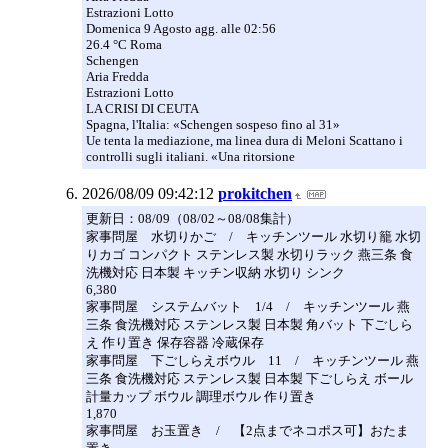
Estrazioni Lotto
Domenica 9 Agosto agg. alle 02:56
26.4 °C Roma
Schengen
Aria Fredda
Estrazioni Lotto
LA CRISI DI CEUTA
Spagna, l'Italia: «Schengen sospeso fino al 31»
Ue tenta la mediazione, ma linea dura di Meloni Scattano i
controlli sugli italiani. «Una ritorsione
2026/08/09 09:42:12
prokitchen
更新日：08/09（08/02～08/08集計）
家事問屋 水切りかご / キッチンツール 水切り籠 水切
りカゴ コンパクト ステンレス製 水切りラック 燕三条 食
洗機対応 日本製 キッチン収納 水切り シンク
6,380
家事問屋 システムバット 1/4 / キッチンツール 燕
三条 食洗機対応 ステンレス製 日本製 角バット 下ごしら
え 作り置き 保存容器 冷蔵保存
家事問屋 下ごしらえボウル 11 / キッチンツール 燕
三条 食洗機対応 ステンレス製 日本製 下ごしらえ ボール
計量カップ ボウル 調理ボウル 作り置き
1,870
家事問屋 お玉置き / 【2点までネコポス可】おたま