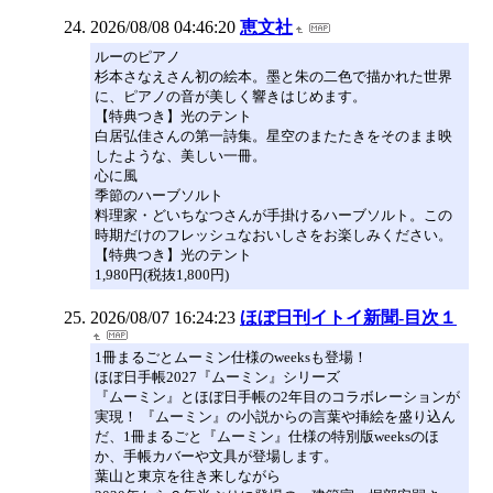
2026/08/08 04:46:20
恵文社
ルーのピアノ
杉本さなえさん初の絵本。墨と朱の二色で描かれた世界
に、ピアノの音が美しく響きはじめます。
【特典つき】光のテント
白居弘佳さんの第一詩集。星空のまたたきをそのまま映
したような、美しい一冊。
心に風
季節のハーブソルト
料理家・どいちなつさんが手掛けるハーブソルト。この
時期だけのフレッシュなおいしさをお楽しみください。
【特典つき】光のテント
1,980円(税抜1,800円)
2026/08/07 16:24:23
ほぼ日刊イトイ新聞-目次１
1冊まるごとムーミン仕様のweeksも登場！
ほぼ日手帳2027『ムーミン』シリーズ
『ムーミン』とほぼ日手帳の2年目のコラボレーションが
実現！ 『ムーミン』の小説からの言葉や挿絵を盛り込ん
だ、1冊まるごと『ムーミン』仕様の特別版weeksのほ
か、手帳カバーや文具が登場します。
葉山と東京を往き来しながら