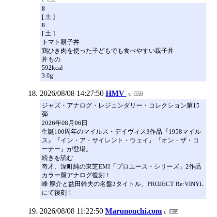
8
[ 土 ]
8
[ 土 ]
トマト親子丼
鶏ひき肉を使った子どもでも食べやすい親子丼
丼もの
592kcal
3.0g
2026/08/08 14:27:50
HMV
ジャズ・アナログ・レジェンダリー・コレクション第15
弾
2026年08月06日
生誕100周年のマイルス・デイヴィス3作品『1958マイル
ス』『イン・ア・サイレント・ウェイ』『オン・ザ・コ
ーナー』が登場。
続きを読む
奇才、深町純の東芝EMI「プロユース・シリーズ」2作品
カラー盤アナログ復刻！
峰 厚介と益田幹夫の名盤2タイトル、PROJECT Re:VINYL
にて復刻！
2026/08/08 11:22:50
Marunouchi.com