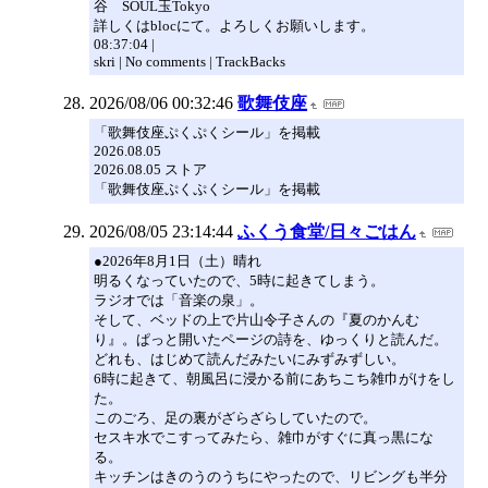
谷 SOUL玉Tokyo
詳しくはblocにて。よろしくお願いします。
08:37:04 |
skri | No comments | TrackBacks
2026/08/06 00:32:46
歌舞伎座
「歌舞伎座ぷくぷくシール」を掲載
2026.08.05
2026.08.05 ストア
「歌舞伎座ぷくぷくシール」を掲載
2026/08/05 23:14:44
ふくう食堂/日々ごはん
●2026年8月1日（土）晴れ
明るくなっていたので、5時に起きてしまう。
ラジオでは「音楽の泉」。
そして、ベッドの上で片山令子さんの『夏のかんむ
り』。ぱっと開いたページの詩を、ゆっくりと読んだ。
どれも、はじめて読んだみたいにみずみずしい。
6時に起きて、朝風呂に浸かる前にあちこち雑巾がけをし
た。
このごろ、足の裏がざらざらしていたので。
セスキ水でこすってみたら、雑巾がすぐに真っ黒にな
る。
キッチンはきのうのうちにやったので、リビングも半分