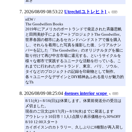
置き
2026/08/09 08:53:22
Utrecht[ユトレヒト]
nEW /
The Goodwillers Books
2019年にアメリカのポートランドで発足された斉藤思帆
と田岡美紗子によるアートプロジェクトThe Goodwiller。
世界各国の都市にあるセカンドハンドストアで服を購入
し、それらを着用した写真を撮影した後、シリアルナン
バーを記した「The Goodwiller」のオリジナルタグを服に
取り付けて再び中古市場に還元する。というサイクルを
様々な都市で実践するユニークな活動を行っている。こ
れまでに行われたポートランド、東京、パリ、ソウル、
タイなどのプロジェクトの記録を印刷物として制作。
各々ユニークなデザインとDIY精神あふれる造りが魅力的
なTh
2026/08/09 08:25:04
4senses interior scope
8/11(火)～8/16(日)は休業します。休業前発送分の受注は
〆切ました。
現在のご注文は8/17(月)～8/19(水)までに発送します
アウトレット10日市！1人1点限り表示価格から30%OFF
8/10 12:00スタート
カイボイスンのカトラリー、久しぶりに8種類が再入荷し