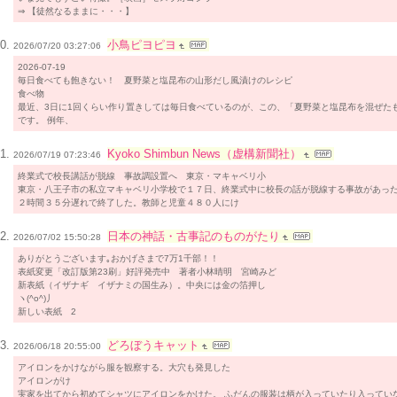
⇒ 【徒然なるままに・・・】
小鳥ピヨピヨ
2026/07/20 03:27:06
2026-07-19
毎日食べても飽きない！ 夏野菜と塩昆布の山形だし風漬けのレシピ
食べ物
最近、3日に1回くらい作り置きしては毎日食べているのが、この、「夏野菜と塩昆布を混ぜた
です。 例年、
Kyoko Shimbun News（虚構新聞社）
2026/07/19 07:23:46
終業式で校長講話が脱線 事故調設置へ 東京・マキャベリ小
東京・八王子市の私立マキャベリ小学校で１７日、終業式中に校長の話が脱線する事故があっ
２時間３５分遅れで終了した。教師と児童４８０人にけ
日本の神話・古事記のものがたり
2026/07/02 15:50:28
ありがとうございます｡おかげさまで7万1千部！！
表紙変更「改訂版第23刷」好評発売中 著者小林晴明 宮崎みど
新表紙（イザナギ イザナミの国生み）。中央には金の箔押し
ヽ(^o^)丿
新しい表紙 2
どろぼうキャット
2026/06/18 20:55:00
アイロンをかけながら服を観察する。大穴も発見した
アイロンがけ
実家を出てから初めてシャツにアイロンをかけた。 ふだんの服装は柄が入っていたり入ってい