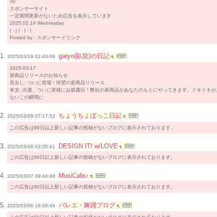
30
スポンサーサイト
一定期間更新がないため広告を表示しています
2025.02.19 Wednesday
| - | | - | - |
Posted by : スポンサードリンク
garyo(臥龍)の日記
2025/03/19 03:43:09
2025-03-17
新商品リリースのお知らせ
見出し: ついに登場！待望の新商品リリース
本文: 次週、ついに皆様にお披露目！弊社の新商品があなたのもとにやってきます。ドキドキが
ないこの瞬間に
ちょうちょぼっこ日記
2025/03/08 07:17:52
この広告は90日以上新しい記事の投稿がないブログに表示されております。
DESIGN IT! w/LOVE
2025/03/08 03:35:41
この広告は90日以上新しい記事の投稿がないブログに表示されております。
MusiCafe♪
2025/03/07 09:44:48
この広告は90日以上新しい記事の投稿がないブログに表示されております。
バレエ・舞踊ブログ
2025/03/06 16:06:49