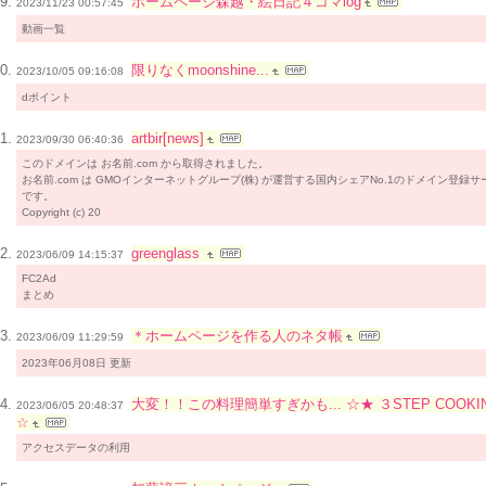
ホームページ森越・絵日記４コマlog
2023/11/23 00:57:45
動画一覧
限りなくmoonshine...
2023/10/05 09:16:08
dポイント
artbir[news]
2023/09/30 06:40:36
このドメインは お名前.com から取得されました。
お名前.com は GMOインターネットグループ(株) が運営する国内シェアNo.1のドメイン登録サ
です。
Copyright (c) 20
greenglass
2023/06/09 14:15:37
FC2Ad
まとめ
＊ホームページを作る人のネタ帳
2023/06/09 11:29:59
2023年06月08日 更新
大変！！この料理簡単すぎかも... ☆★ ３STEP COOKI
2023/06/05 20:48:37
☆
アクセスデータの利用