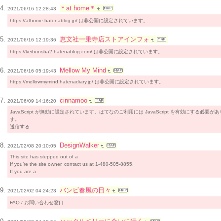
＊at home＊
2021/06/16 12:28:43
https://athome.hatenablog.jp/ は非公開に設定されています。
恵文社一乗寺店ストアインフォ
2021/06/16 12:19:36
https://keibunsha2.hatenablog.com/ は非公開に設定されています。
Mellow My Mind
2021/06/16 05:19:43
https://mellowmymind.hatenadiary.jp/ は非公開に設定されています。
cinnamoo
2021/06/09 14:16:20
JavaScript が無効に設定されています。はてなのご利用には JavaScript を有効にする必要が
す。
送信する
DesignWalker
2021/02/08 20:10:05
This site has stepped out of a
If you’re the site owner, contact us at 1-480-505-8855.
If you are a
バンビ春風の日々
2021/02/02 04:24:23
FAQ / お問い合わせ窓口