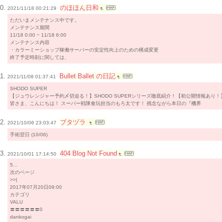
のほほん日和
2021/11/18 00:21:29
ただいまメンテナンス中です。
メンテナンス期間
11/18 0:00 ~ 11/18 6:00
メンテナンス内容
・カラーミーショップ稼働サーバーの安定性向上のための構成変更
終了予定時刻に関しては、
Bullet Ballet の日記
2021/11/08 01:37:41
SHODO SUPER
【ジュウレンジャー予約〆切迫る！】SHODO SUPERシリーズ徹底紹介！【初公開情報あり！
皆さま、こんにちは！ スーパー戦隊食玩担当のもろ太です！ 残念ながら本日の『機界
ブタヅラ
2021/10/06 23:03:47
手術翌日 (10/06)
404 Blog Not Found
2021/10/01 17:14:50
5...
次のページ
>>|
2017年07月20日09:00
カテゴリ
VALU
〓〓〓〓〓〓0
dankogai