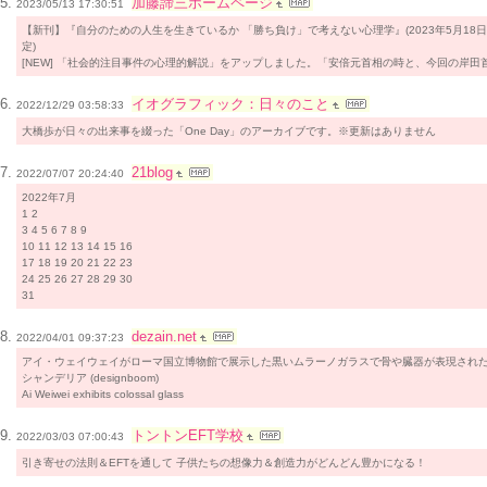
加藤諦三ホームページ
2023/05/13 17:30:51
【新刊】『自分のための人生を生きているか 「勝ち負け」で考えない心理学』(2023年5月18
定)
[NEW] 「社会的注目事件の心理的解説」をアップしました。「安倍元首相の時と、今回の岸田
イオグラフィック：日々のこと
2022/12/29 03:58:33
大橋歩が日々の出来事を綴った「One Day」のアーカイブです。※更新はありません
21blog
2022/07/07 20:24:40
2022年7月
1 2
3 4 5 6 7 8 9
10 11 12 13 14 15 16
17 18 19 20 21 22 23
24 25 26 27 28 29 30
31
dezain.net
2022/04/01 09:37:23
アイ・ウェイウェイがローマ国立博物館で展示した黒いムラーノガラスで骨や臓器が表現され
シャンデリア (designboom)
Ai Weiwei exhibits colossal glass
トントンEFT学校
2022/03/03 07:00:43
引き寄せの法則＆EFTを通して 子供たちの想像力＆創造力がどんどん豊かになる！