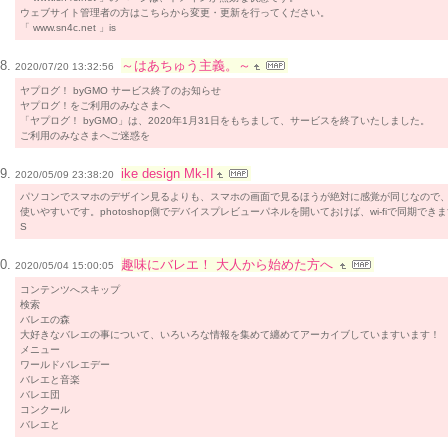
ウェブサイト管理者の方はこちらから変更・更新を行ってください。
「 www.sn4c.net 」is
～はあちゅう主義。～
2020/07/20 13:32:56
ヤプログ！ byGMO サービス終了のお知らせ
ヤプログ！をご利用のみなさまへ
「ヤプログ！ byGMO」は、2020年1月31日をもちまして、サービスを終了いたしました。
ご利用のみなさまへご迷惑を
ike design Mk-II
2020/05/09 23:38:20
パソコンでスマホのデザイン見るよりも、スマホの画面で見るほうが絶対に感覚が同じなので
使いやすいです。photoshop側でデバイスプレビューパネルを開いておけば、wi-fiで同期でき
S
趣味にバレエ！ 大人から始めた方へ
2020/05/04 15:00:05
コンテンツへスキップ
検索
バレエの森
大好きなバレエの事について、いろいろな情報を集めて纏めてアーカイブしていますいます！
メニュー
ワールドバレエデー
バレエと音楽
バレエ団
コンクール
バレエと