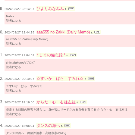
ひよりみなみみ
2024/03/27 23:14:37
Notes
読者になる
aaa555 no Zakki (Daily Memo)
2024/03/27 22:44:19
aaa555 no Zakki (Daily Memo)
読者になる
* しまの備忘録 *
2024/03/27 21:04:02
shimafukuroのブログ
読者になる
☆すいか ばら すみれ☆
2024/03/27 20:10:37
☆すいか ばら すみれ☆
読者になる
からだ・心 右往左往
2024/03/27 19:19:06
暴走する頭脳の弊害を減らし、身体智にリードされる自分を育てる-からだ・心 右往左往
読者になる
ダンスの海へ
2024/03/27 18:56:24
ダンスの海へ 舞踊評論家・高橋森彦のblog