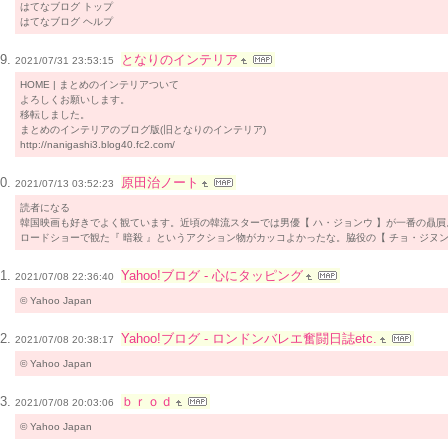
はてなブログ トップ
はてなブログ ヘルプ
となりのインテリア
2021/07/31 23:53:15
HOME | まとめのインテリアついて
よろしくお願いします。
移転しました。
まとめのインテリアのブログ版(旧となりのインテリア)
http://nanigashi3.blog40.fc2.com/
原田治ノート
2021/07/13 03:52:23
読者になる
韓国映画も好きでよく観ています。近頃の韓流スターでは男優【 ハ・ジョンウ 】が一番の贔屓
ロードショーで観た『 暗殺 』というアクション物がカッコよかったな。脇役の【 チョ・ジヌン
Yahoo!ブログ - 心にタッピング
2021/07/08 22:36:40
© Yahoo Japan
Yahoo!ブログ - ロンドンバレエ奮闘日誌etc.
2021/07/08 20:38:17
© Yahoo Japan
ｂｒｏｄ
2021/07/08 20:03:06
© Yahoo Japan