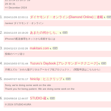
22 23 24 25 26 27 28
29 30 31
<< December 2024
ダイヤモンド・オンライン(Diamond Online)｜連載
2024/11/26 22:03:11
/series/ ダイヤモンド・オンライン
あまたの何かしら。
2024/11/15 10:19:20
iPhoneの配送修理をネットから依頼するには
makitani.com
2024/11/13 13:02:26
投稿のページ送り
Yuzuru’s Daybook.[アレクサンダーテクニーク]
2024/10/03 07:51:44
片桐ユズル「かわら版デジタルアーカイブ化プロジェクト」（閲覧申請はこちらから）
hiniclip : ヒニクリップ
2024/07/27 02:51:17
Sorry, we're doing some work on the site
Thank you for being patient. We are doing some work on the
STUDIO-蔵
2024/06/16 12:44:07
© 2024 STUDIO-KURA