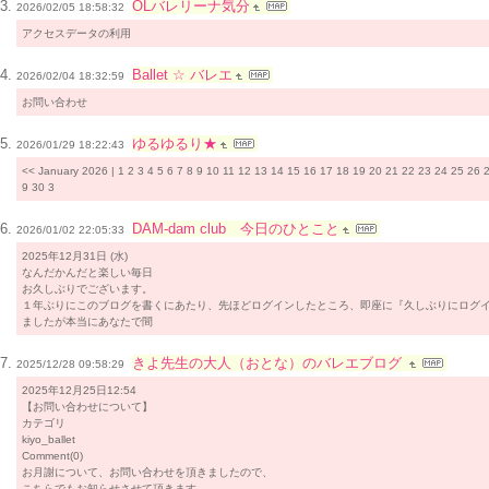
OLバレリーナ気分
2026/02/05 18:58:32
アクセスデータの利用
Ballet ☆ バレエ
2026/02/04 18:32:59
お問い合わせ
ゆるゆるり★
2026/01/29 18:22:43
<< January 2026 | 1 2 3 4 5 6 7 8 9 10 11 12 13 14 15 16 17 18 19 20 21 22 23 24 25 26 
9 30 3
DAM-dam club 今日のひとこと
2026/01/02 22:05:33
2025年12月31日 (水)
なんだかんだと楽しい毎日
お久しぶりでございます。
１年ぶりにこのブログを書くにあたり、先ほどログインしたところ、即座に『久しぶりにログ
ましたが本当にあなたで間
きよ先生の大人（おとな）のバレエブログ
2025/12/28 09:58:29
2025年12月25日12:54
【お問い合わせについて】
カテゴリ
kiyo_ballet
Comment(0)
お月謝について、お問い合わせを頂きましたので、
こちらでもお知らせさせて頂きます。