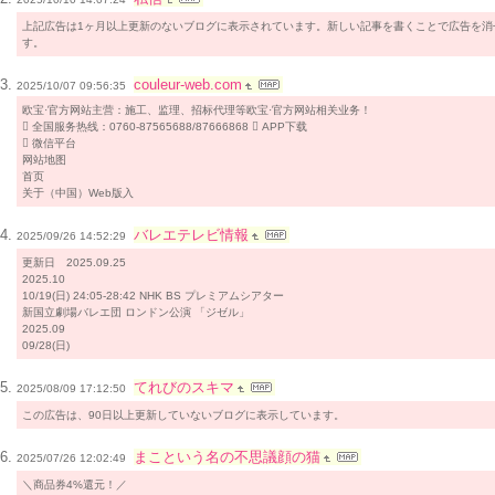
上記広告は1ヶ月以上更新のないブログに表示されています。新しい記事を書くことで広告を消
す。
couleur-web.com
2025/10/07 09:56:35
欧宝·官方网站主营：施工、监理、招标代理等欧宝·官方网站相关业务！
 全国服务热线：0760-87565688/87666868  APP下载
 微信平台
网站地图
首页
关于（中国）Web版入
バレエテレビ情報
2025/09/26 14:52:29
更新日 2025.09.25
2025.10
10/19(日) 24:05-28:42 NHK BS プレミアムシアター
新国立劇場バレエ団 ロンドン公演 「ジゼル」
2025.09
09/28(日)
てれびのスキマ
2025/08/09 17:12:50
この広告は、90日以上更新していないブログに表示しています。
まこという名の不思議顔の猫
2025/07/26 12:02:49
＼商品券4%還元！／