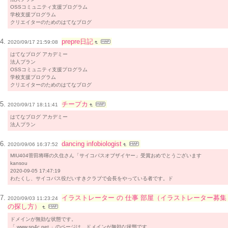
OSSコミュニティ支援プログラム
学校支援プログラム
クリエイターのためのはてなブログ
prepre日記
2020/09/17 21:59:08
はてなブログ アカデミー
法人プラン
OSSコミュニティ支援プログラム
学校支援プログラム
クリエイターのためのはてなブログ
チープカ
2020/09/17 18:11:41
はてなブログ アカデミー
法人プラン
dancing infobiologist
2020/09/06 16:37:52
MIU404菅田将暉の久住さん「サイコパスオブザイヤー」受賞おめでとうございます
kansou
2020-09-05 17:47:19
わたくし、サイコパス役だいすきクラブで会長をやっている者です。ド
イラストレーター の 仕事 部屋（イラストレーター募集
2020/09/03 11:23:24
の探し方）
ドメインが無効な状態です。
「 www.sn4c.net 」のページは、ドメインが無効な状態です。