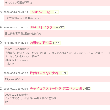
それくらい恋愛が下手だ
Chikirinの日記
2026/05/26 06:42:19
一枚の写真から：1984年 London
DRAFT | ドラフト
2026/04/24 07:09:36
弊社代表 宮⽥ 識 逝去のお知らせ
内田樹の研究室
2026/04/09 11:37:21
中高生からの質問その３
「内田先生のようになりたいのですが、これまでどのような努力をなさってきましたか？」 
うになりたいという人に初めて...
2026-04-08 mercredi
中高生か
片付けられない女魂
2026/03/13 08:08:27
15years (03/11)
チャイコフスキー記念 東京バレエ団
2026/03/01 19:02:04
2026.02.26 公演情報
『月に寄せる七つの俳句』―舞台裏のこぼれ話
123…6