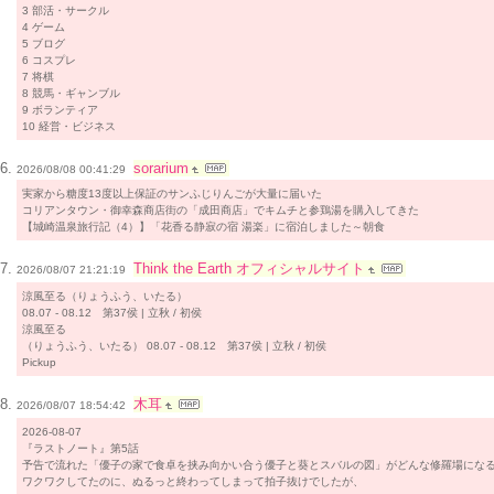
3 部活・サークル
4 ゲーム
5 ブログ
6 コスプレ
7 将棋
8 競馬・ギャンブル
9 ボランティア
10 経営・ビジネス
sorarium
2026/08/08 00:41:29
実家から糖度13度以上保証のサンふじりんごが大量に届いた
コリアンタウン・御幸森商店街の「成田商店」でキムチと参鶏湯を購入してきた
【城崎温泉旅行記（4）】「花香る静寂の宿 湯楽」に宿泊しました～朝食
Think the Earth オフィシャルサイト
2026/08/07 21:21:19
涼風至る（りょうふう、いたる）
08.07 - 08.12 第37侯 | 立秋 / 初侯
涼風至る
（りょうふう、いたる） 08.07 - 08.12 第37侯 | 立秋 / 初侯
Pickup
木耳
2026/08/07 18:54:42
2026-08-07
『ラストノート』第5話
予告で流れた「優子の家で食卓を挟み向かい合う優子と葵とスバルの図」がどんな修羅場にな
ワクワクしてたのに、ぬるっと終わってしまって拍子抜けでしたが、