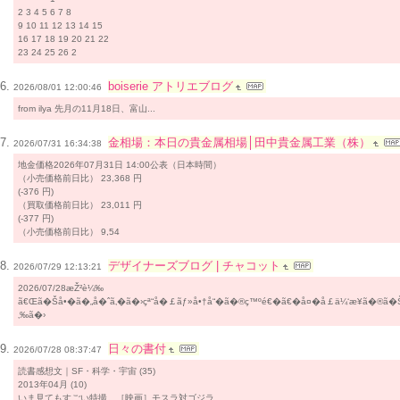
2 3 4 5 6 7 8
9 10 11 12 13 14 15
16 17 18 19 20 21 22
23 24 25 26 2
boiserie アトリエブログ
2026/08/01 12:00:46
from ilya 先月の11月18日、富山...
金相場：本日の貴金属相場│田中貴金属工業（株）
2026/07/31 16:34:38
地金価格2026年07月31日 14:00公表（日本時間）
（小売価格前日比） 23,368 円
(-376 円)
（買取価格前日比） 23,011 円
(-377 円)
（小売価格前日比） 9,54
デザイナーズブログ | チャコット
2026/07/29 12:13:21
2026/07/28æŽ²è¼‰
ã€Œã�Šå•�ã�„å�ˆã‚�ã�›çª“å�￡ãƒ»å•†å“�ã�®ç™ºé€�ã€�å¤�å­￡ä¼‘æ¥­ã�®ã�
‚‰ã�›
日々の書付
2026/07/28 08:37:47
読書感想文｜SF・科学・宇宙 (35)
2013年04月 (10)
いま見てもすごい特撮。［映画］モスラ対ゴジラ