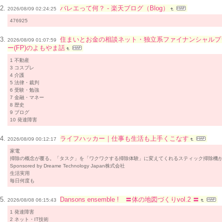
バレエって何？ - 楽天ブログ（Blog）
2026/08/09 02:24:25
476925
住まいとお金の相談ネット・独立系ファイナンシャルプ
2026/08/09 01:07:59
ー(FP)のよもやま話
1 不動産
3 コスプレ
4 介護
5 法律・裁判
6 受験・勉強
7 金融・マネー
8 歴史
9 ブログ
10 発達障害
ライフハッカー｜仕事も生活も上手くこなす
2026/08/09 00:12:17
家電
掃除の概念が覆る。「タスク」を「ワクワクする掃除体験」に変えてくれるスティック掃除機
Sponsored by Dreame Technology Japan株式会社
生活実用
毎日何度も
Dansons ensemble ! 〓体の地図づくりvol.2 〓
2026/08/08 06:15:43
1 発達障害
2 ネット・IT技術