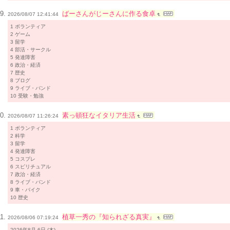
ばーさんがじーさんに作る食卓
2026/08/07 12:41:44
1 ボランティア
2 ゲーム
3 留学
4 部活・サークル
5 発達障害
6 政治・経済
7 歴史
8 ブログ
9 ライブ・バンド
10 受験・勉強
素っ頓狂なイタリア生活
2026/08/07 11:26:24
1 ボランティア
2 科学
3 留学
4 発達障害
5 コスプレ
6 スピリチュアル
7 政治・経済
8 ライブ・バンド
9 車・バイク
10 歴史
植草一秀の『知られざる真実』
2026/08/06 07:19:24
2026年8月 6日 (木)