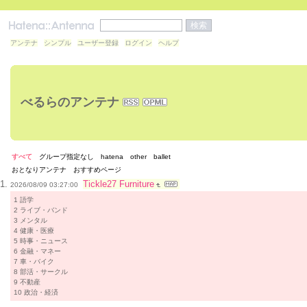
アンテナ
シンプル
ユーザー登録
ログイン
ヘルプ
べるらのアンテナ
すべて
グループ指定なし
hatena
other
ballet
おとなりアンテナ
おすすめページ
Tickle27 Furniture
2026/08/09 03:27:00
1 語学
2 ライブ・バンド
3 メンタル
4 健康・医療
5 時事・ニュース
6 金融・マネー
7 車・バイク
8 部活・サークル
9 不動産
10 政治・経済