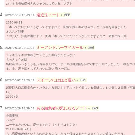
たりする長袖襟付きのシャツにしている。ソフト
遠近法ノート
2026/06/14 13:43:01
2026-06-13
『本ってだいたいこうなってますよね？ 図解で探る本のひみつ』という本を書きました。
オススメ記事
このたび、技術評論社より、拙著『本ってだいたいこうなってますよね？ 図解で探る本
ミーアンドハーマイガール
2026/06/10 02:11:23
シャキシャキの食感とツンとした風味がたまらない
らっきょう炒飯
鳥取産のらっきょうを八百屋さんにて。サイズは3段階あるので中サイズにしました。 根をつ
ま、土、泥を落としてきれいに洗い 塩と一緒に
スイーツにはほど遠い
2026/06/02 03:20:47
超絶巨大商店街集合体・バラホルカ探訪！！アルマトイ楽しい＆美味しいもの探し２日間（写
い）
2026 / 5
ある編集者の気になるノート
2026/05/29 18:39:03
免責事項
ヘルプ
ニーチェみたいに、愛せますか？（ヒトリゴト７０）
2011年 04月 24日
もし恋愛偏差値というものがあるなら、きっと僕は２５とか３０くらいの値なのだろう。