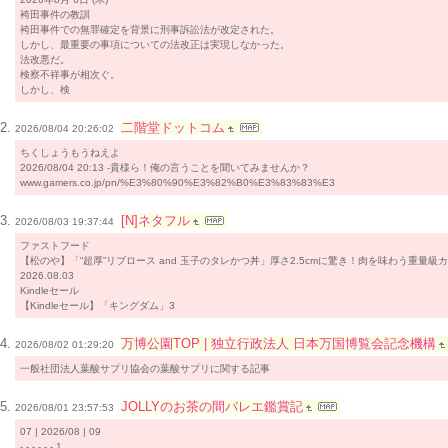
袴田事件の教訓
袴田事件での無罪確定を背景に刑事訴訟法が改定された。
しかし、最重要の事項についての法改正は実現しなかった。
法改悪だ。
検察不祥事が相次ぐ。
しかし、検
二階堂ドットコム
2026/08/04 20:26:02
ちくしょうもうねえよ
2026/08/04 20:13 -貴様ら！俺の言うことを聞いてみませんか？
www.gamers.co.jp/pn/%E3%80%90%E3%82%B0%E3%83%83%E3
[N]ネタフル
2026/08/03 19:37:44
ファストフード
【松のや】「“超厚”リブロース and 玉子のタレかつ丼」厚さ2.5cmに驚き！肉を味わう重量級
2026.08.03
Kindleセール
【Kindleセール】「キングダム」3
万博公園TOP | 独立行政法人 日本万国博覧会記念機構
2026/08/02 01:29:20
一般社団法人葉酸サプリ協会の葉酸サプリに関する記事
JOLLYのお茶の間バレエ鑑賞記
2026/08/01 23:57:53
07 | 2026/08 | 09
- - - - - - 1