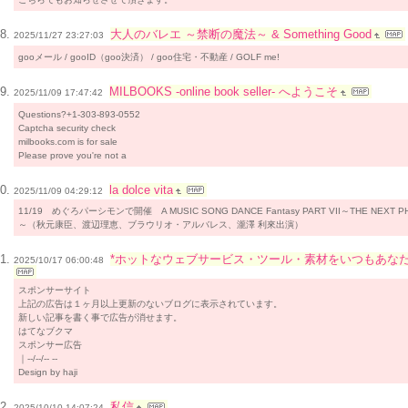
大人のバレエ ～禁断の魔法～ & Something Good
2025/11/27 23:27:03
gooメール / gooID（goo決済） / goo住宅・不動産 / GOLF me!
MILBOOKS -online book seller- へようこそ
2025/11/09 17:47:42
Questions?+1-303-893-0552
Captcha security check
milbooks.com is for sale
Please prove you're not a
la dolce vita
2025/11/09 04:29:12
11/19 めぐろパーシモンで開催 A MUSIC SONG DANCE Fantasy PART VII～THE NEXT P
～（秋元康臣、渡辺理恵、ブラウリオ・アルバレス、瀧澤 利來出演）
*ホットなウェブサービス・ツール・素材をいつもあな
2025/10/17 06:00:48
スポンサーサイト
上記の広告は１ヶ月以上更新のないブログに表示されています。
新しい記事を書く事で広告が消せます。
はてなブクマ
スポンサー広告
｜--/--/-- --
Design by haji
私信
2025/10/10 14:07:24