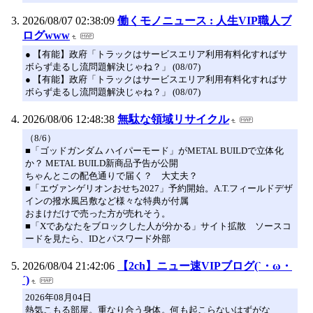
2026/08/07 02:38:09
働くモノニュース : 人生VIP職人ブ
ログwww
● 【有能】政府「トラックはサービスエリア利用有料化すればサ
ボらず走るし流問題解決じゃね？」 (08/07)
● 【有能】政府「トラックはサービスエリア利用有料化すればサ
ボらず走るし流問題解決じゃね？」 (08/07)
2026/08/06 12:48:38
無駄な領域リサイクル
（8/6）
■「ゴッドガンダム ハイパーモード」がMETAL BUILDで立体化
か？ METAL BUILD新商品予告が公開
ちゃんとこの配色通りで届く？ 大丈夫？
■「エヴァンゲリオンおせち2027」予約開始。A.T.フィールドデザ
インの撥水風呂敷など様々な特典が付属
おまけだけで売った方が売れそう。
■「Xであなたをブロックした人が分かる」サイト拡散 ソースコ
ードを見たら、IDとパスワード外部
2026/08/04 21:42:06
【2ch】ニュー速VIPブログ(`・ω・
´)
2026年08月04日
熱気こもる部屋。重なり合う身体。何も起こらないはずがな