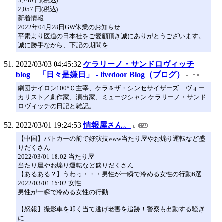
3,740 円(税込)
2,057 円(税込)
新着情報
2022年04月28日GW休業のお知らせ
平素より医道の日本社をご愛顧頂き誠にありがとうございます。
誠に勝手ながら、下記の期間を
2022/03/03 04:45:32
ケラリーノ・サンドロヴィッチ
blog 「日々是嫌日」 - livedoor Blog（ブログ）
劇団ナイロン100°Ｃ主宰、ケラ＆ザ・シンセサイザーズ ヴォー
カリスト／劇作家、演出家、ミュージシャン ケラリーノ・サンド
ロヴィッチの日記と雑記。
2022/03/01 19:24:53
情報屋さん。
【中国】パトカーの前で好演技www当たり屋やお煽り運転など盛
りだくさん
2022/03/01 18:02 当たり屋
当たり屋やお煽り運転など盛りだくさん
【あるある？】うわっ・・・男性が一瞬で冷める女性の行動6選
2022/03/01 15:02 女性
男性が一瞬で冷める女性の行動
-
【怒報】撮影車を叩く当て逃げ老害を追跡！警察も出動する騒ぎ
に