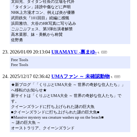
太田光、タイタン社長の立場を代弁
「タイタン」誹謗中傷などに声明
NHK上方漫才コン、例えば炎が優勝
武田鉄矢『101回目』続編に感慨
浜田雅功、大谷のHR写真に写り込み
ごぶごぶフェス、第3弾出演者解禁
高木菜那、妹・美帆から称賛
佐野勇
2026/01/09 20:13:04
URAMAYU -裏まゆ-
Free Tools
Free Tools
2025/12/17 02:36:42
UMAファン ～ 未確認動物
★新ブログ「「くりぷとUMA大全 ～ 世界の奇妙な住人たち」」
へ移転のお知らせ★
新サイトは「くりぷとUMA大全 ～ 世界の奇妙な住人たち」で
す。
クイーンズランドに打ち上げられた謎の巨大魚
■クイーンズランドに打ち上げられた謎の巨大魚■
■Massive mystery sea creature washes up on the beach■
～ 謎の巨大魚 ～
オーストラリア、クイーンズランド