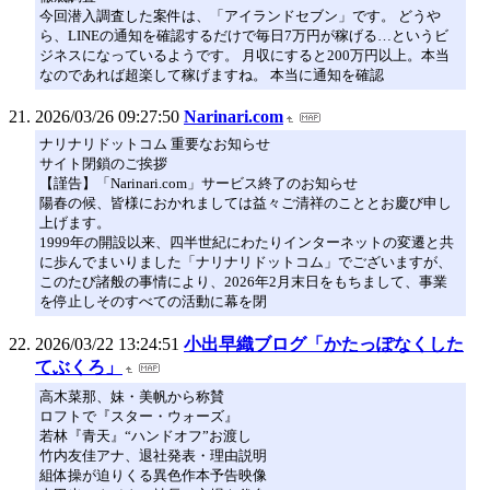
今回潜入調査した案件は、「アイランドセブン」です。 どうや
ら、LINEの通知を確認するだけで毎日7万円が稼げる…というビ
ジネスになっているようです。 月収にすると200万円以上。本当
なのであれば超楽して稼げますね。 本当に通知を確認
2026/03/26 09:27:50
Narinari.com
ナリナリドットコム 重要なお知らせ
サイト閉鎖のご挨拶
【謹告】「Narinari.com」サービス終了のお知らせ
陽春の候、皆様におかれましては益々ご清祥のこととお慶び申し
上げます。
1999年の開設以来、四半世紀にわたりインターネットの変遷と共
に歩んでまいりました「ナリナリドットコム」でございますが、
このたび諸般の事情により、2026年2月末日をもちまして、事業
を停止しそのすべての活動に幕を閉
2026/03/22 13:24:51
小出早織ブログ「かたっぽなくした
てぶくろ」
高木菜那、妹・美帆から称賛
ロフトで『スター・ウォーズ』
若林『青天』“ハンドオフ”お渡し
竹内友佳アナ、退社発表・理由説明
組体操が迫りくる異色作本予告映像