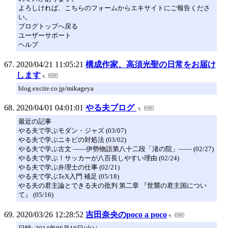
よろしければ、こちらのフォームからエキサイトにご報告くださ
い。
ブログトップへ戻る
ユーザーサポート
ヘルプ
2020/04/21 11:05:21
構成作家、高須光聖の日常をお届け
します
blog.excite.co.jp/mikageya
2020/04/01 04:01:01
やる夫ブログ
最近の記事
やる夫で学ぶモダン・ジャズ (03/07)
やる夫で学ぶニキビの対処法 (03/02)
やる夫で学ぶ古文 ――伊勢物語第八十二段「渚の院」―― (02/27)
やる夫で学ぶ！サッカーが八百長しやすい理由 (02/24)
やる夫で学ぶ弁理士の仕事 (02/21)
やる夫で学ぶTeX入門 補足 (05/18)
やる夫の君主論とできる夫の批判 第二章 『世襲の君主国につい
て』 (05/16)
2020/03/26 12:28:52
吉田奈央のpoco a poco