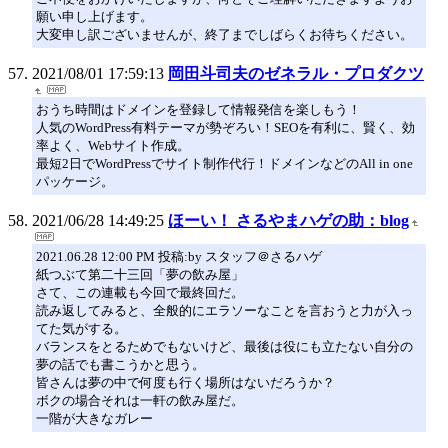
願い申し上げます。
大変申し訳ございませんが、終了までしばらくお待ちください。
2021/08/01 17:59:13
岡田斗司夫のゼネラル・プロダクツ
おうち時間はドメインを登録して情報発信を楽しもう！
人気のWordPress有料テーマが勢ぞろい！SEOを有利に、賢く、効
率よく、Webサイト作成。
最短2日でWordPressでサイト制作代行！ドメインなどのAll in one
パッケージ。
2021/06/28 14:49:25
ほーい！ さるやまハゲの助：blog
2021.06.28 12:00 PM 投稿:by スタッフ＠さるハゲ
紙つぶて第二十三回「夢の飲み屋」
さて、この連載も今回で最終回だ。
読み返してみると、全般的にエラソーなことを言おうと力が入っ
てた気がする。
バランスをとるためでもないけど、最後は役にも立たない自分の
夢の話でも書こうかと思う。
皆さんは夢の中で何度も行く場所はないだろうか？
ボクの場合それは一軒の飲み屋だ。
一階が大きなガレー