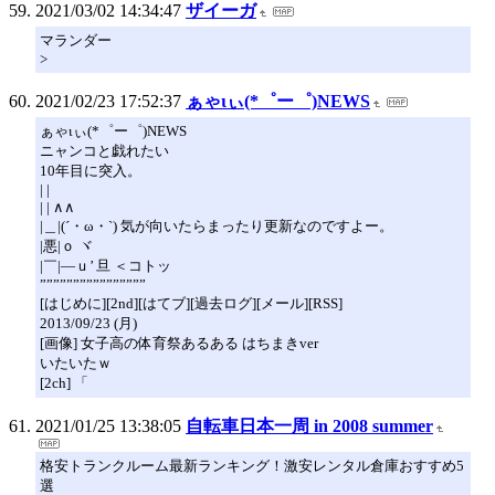
2021/03/02 14:34:47
ザイーガ
マランダー
>
2021/02/23 17:52:37
ぁゃιぃ(*゜ー゜)NEWS
ぁゃιぃ(*゜ー゜)NEWS
ニャンコと戯れたい
10年目に突入。
| |
| | ∧∧
|＿|(´・ω・`) 気が向いたらまったり更新なのですよー。
|悪|ｏ ヾ
|￣|―ｕ’ 旦 ＜コトッ
””””””””””””””””
[はじめに][2nd][はてブ][過去ログ][メール][RSS]
2013/09/23 (月)
[画像] 女子高の体育祭あるある はちまきver
いたいたｗ
[2ch] 「
2021/01/25 13:38:05
自転車日本一周 in 2008 summer
格安トランクルーム最新ランキング！激安レンタル倉庫おすすめ5
選