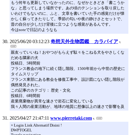
もう何年も更新していなかったのに、なぜかときどき「書こうか
な」と思ってしまう場所です。あの頃のテンションを取り戻した
いわけでもないのに、ふと、文章を書いていた手の感覚だけが懐
かしく蘇ってきたりして。季節の匂いや夜の静けさとセットで、
昔の自分が少しだけ背後に立つような感覚があるんです。
今はnoteで日記のようなも
2025/06/20 03:12:23
奇想天外生物図鑑 カラパイア
親友っていいね！おやつがもらえず駄々をこねる犬をやさしくな
だめる隣家の犬
投稿日、5時間前
フランス教会の地下に続く隠し階段、1500年前から中世の歴史に
タイムスリップ
フランス東部にある教会を修復工事中、設計図にない隠し階段が
偶然発見された。
この記事のカテゴリ： 歴史・文化
投稿日、6時間前
産業廃棄物が異常な速さで岩石に変化している
我々人間の産業活動が、地球の地質に想像以上の速さで影響を及
2025/04/27 21:47:11
www.pierretaki.com
× Login Link Alternatif Disini !
DWPTOGEL
Toggle navigation