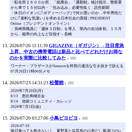
・駐在所２６００か所、「統廃合」「通勤制」検討指示…警察署
から車で１５分以内・「住み込み」必要性低く : 読売新聞
・休日のイオンに｢ボディーバッグ｣で何が悪いのか…中年男性だ
けに｢過剰な気遣い｣を求める日本社会の異様 | PRESIDENT
Online（プレジデントオンライン）
・長崎県職員に「週休３日制」を導入 県内の自治体初、１０月
から…能率の向上など目指す – 長崎
2026/07/26 11:11:39
GIGAZINE（ギガジン） - 注目度急
上昇、中古の携帯電話は新品と比べてどれだけお得な
のかを実際に比較してみた
ワーナー・ブラザースがAmazonを幹部の違法な引き抜きで訴える
07月26日11時00分メモ
2026/07/23 14:31:23
松聲館
2026年7月20日(月)
8/13 恵比寿稽古会
8/14 池袋コミュニティ・カレッジ
2026年7月3日(金)
2026/07/20 03:27:06
小鳥ピヨピヨ
2026-07-19
毎日食べても飽きない！ 夏野菜と塩昆布の山形だし風漬けのレ