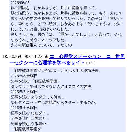
2026/06/05
駅の階段を、おかあさまが、片手に荷物を持って、
駅の階段を、おかあさまが、片手に荷物を持って、もう一方に４
歳くらいの男の子を抱えて降りていらした。男の子は、「重いか
ら、重いから」と言い続け、おかあさまは「だいじょうぶ、だい
じょうぶ」と言い続けていらした。
降りきったら、男の子は、「重かったでしょう」と言って、それ
からうれしそうにスキップした。
夕方の駅は混んでいいて、ふたりの
2026/05/08 11:23:56
〓 心理学ステーション 〓 世界
一セクシーに心理学を学べるサイト
「戦闘破壊学園ダンゲロス」に学ぶ人生の成功法則。
2026/5/8 金曜日
記事を読む 「戦闘破壊学園 ...
ダラダラして何もできない人にオススメの方法
2026/5/7 木曜日
記事を読む ダラダラして何も ...
なぜダイエット本は超肥満からスタートするのか。
2026/5/6 水曜日
記事を読む なぜダイ ...
記事を読む 三国志と ...
記事を読む うる星や ...
「戦闘破壊学園ダ