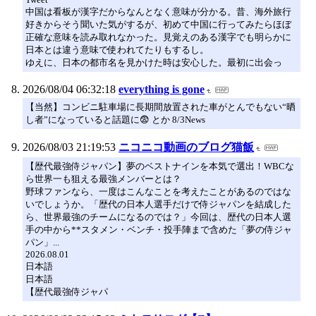
中国は看板が漢字だからなんとなく意味が分かる。昔、海外旅行
好きからそう聞いた気がするが、初めて中国に行ってみたらほぼ
正確な意味を読み取れなかった。見覚えのある漢字でも明らかに
日本とは違う意味で使われてたりもするし。
ゆえに、日本の都市名を見かけた時は安心した。最初に出会っ
2026/08/04 06:32:18
everything is gone
【当然】コンビニ駐車場に長期間放置された車がとんでもない“晒
し者”になっていると話題に😨 とか 8/3News
2026/08/03 21:19:53
ニコニコ動画のブログ猫飯
【歴代最強侍ジャパン】夢のベストナインを本気で選出！WBCな
ら世界一も狙える最強メンバーとは？
野球ファンなら、一度はこんなことを考えたことがあるのではな
いでしょうか。「歴代の日本人選手だけで侍ジャパンを結成した
ら、世界最強のチームになるのでは？」今回は、歴代の日本人選
手の中から**スタメン・ベンチ・投手陣まで含めた「夢の侍ジャ
パン」...
2026.08.01
日本語
日本語
【歴代最強侍ジャパ