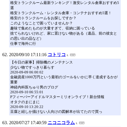
格安トランクルーム最新ランキング！激安レンタル倉庫おすすめ5
選
格安トランクルーム・レンタル倉庫・コンテナおすすめ5選！
格安のトランクルームをお探しですか？
このようなことで困っていませんか？
趣味で集めたものが大量すぎて、収納に困っている
捨てられないけれど、家に置けない物がある（遺品、前の彼女と
の思い出の品など）
仕事で海外に行
2020/09/10 17:11:16
コトリコ
【今日の家事】掃除機のメンテナンス
少ない物ですっきり暮らす
2020-09-09 06:00:02
金融資産1000万円という最初のゴールをいかに早く達成するかが
重要
神経内科医ちゅり男のブログ
2020-09-10 06:55:01
Pフィーバーアイドルマスターミリオンライブ！新台情報
オタクのまにまに
2020-09-10 13:20:22
豆腐と紐しか描けない人向けの図解本が出てたので買っ
2020/07/27 17:40:59
ニコニコラム