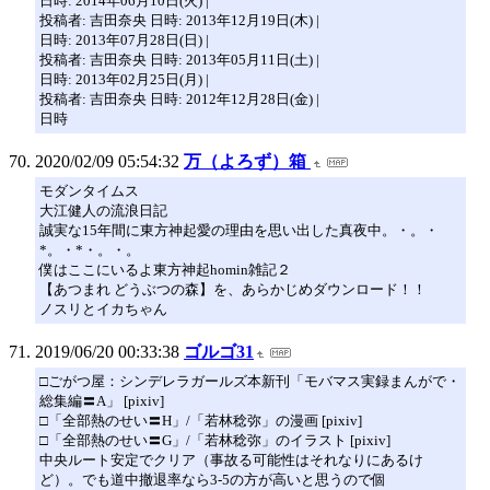
日時: 2014年06月10日(火) |
投稿者: 吉田奈央 日時: 2013年12月19日(木) |
日時: 2013年07月28日(日) |
投稿者: 吉田奈央 日時: 2013年05月11日(土) |
日時: 2013年02月25日(月) |
投稿者: 吉田奈央 日時: 2012年12月28日(金) |
日時
2020/02/09 05:54:32
万（よろず）箱
モダンタイムス
大江健人の流浪日記
誠実な15年間に東方神起愛の理由を思い出した真夜中。・。・
*。・*・。・。
僕はここにいるよ東方神起homin雑記２
【あつまれ どうぶつの森】を、あらかじめダウンロード！！
ノスリとイカちゃん
2019/06/20 00:33:38
ゴルゴ31
□ごがつ屋：シンデレラガールズ本新刊「モバマス実録まんがで・
総集編〓A」 [pixiv]
□「全部熱のせい〓H」/「若林稔弥」の漫画 [pixiv]
□「全部熱のせい〓G」/「若林稔弥」のイラスト [pixiv]
中央ルート安定でクリア（事故る可能性はそれなりにあるけ
ど）。でも道中撤退率なら3-5の方が高いと思うので個