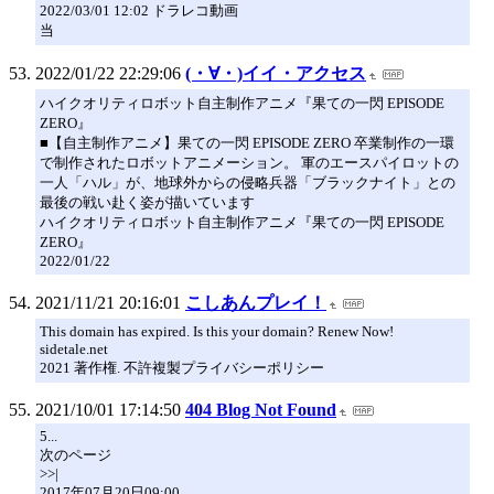
2022/03/01 12:02 ドラレコ動画
当
2022/01/22 22:29:06
(・∀・)イイ・アクセス
ハイクオリティロボット自主制作アニメ『果ての一閃 EPISODE
ZERO』
■【自主制作アニメ】果ての一閃 EPISODE ZERO 卒業制作の一環
で制作されたロボットアニメーション。 軍のエースパイロットの
一人「ハル」が、地球外からの侵略兵器「ブラックナイト」との
最後の戦い赴く姿が描いています
ハイクオリティロボット自主制作アニメ『果ての一閃 EPISODE
ZERO』
2022/01/22
2021/11/21 20:16:01
こしあんプレイ！
This domain has expired. Is this your domain? Renew Now!
sidetale.net
2021 著作権. 不許複製プライバシーポリシー
2021/10/01 17:14:50
404 Blog Not Found
5...
次のページ
>>|
2017年07月20日09:00