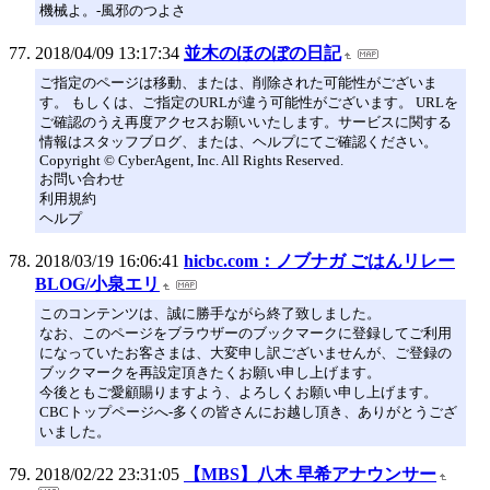
機械よ。-風邪のつよさ
2018/04/09 13:17:34
並木のほのぼの日記
ご指定のページは移動、または、削除された可能性がございま
す。 もしくは、ご指定のURLが違う可能性がございます。 URLを
ご確認のうえ再度アクセスお願いいたします。サービスに関する
情報はスタッフブログ、または、ヘルプにてご確認ください。
Copyright © CyberAgent, Inc. All Rights Reserved.
お問い合わせ
利用規約
ヘルプ
2018/03/19 16:06:41
hicbc.com：ノブナガ ごはんリレー
BLOG/小泉エリ
このコンテンツは、誠に勝手ながら終了致しました。
なお、このページをブラウザーのブックマークに登録してご利用
になっていたお客さまは、大変申し訳ございませんが、ご登録の
ブックマークを再設定頂きたくお願い申し上げます。
今後ともご愛顧賜りますよう、よろしくお願い申し上げます。
CBCトップページへ-多くの皆さんにお越し頂き、ありがとうござ
いました。
2018/02/22 23:31:05
【MBS】八木 早希アナウンサー