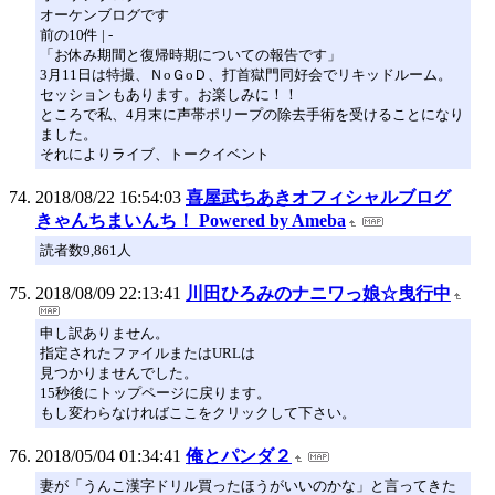
オーケンブログです
前の10件 | -
「お休み期間と復帰時期についての報告です」
3月11日は特撮、ＮoＧoＤ、打首獄門同好会でリキッドルーム。
セッションもあります。お楽しみに！！
ところで私、4月末に声帯ポリープの除去手術を受けることになり
ました。
それによりライブ、トークイベント
2018/08/22 16:54:03
喜屋武ちあきオフィシャルブログ
きゃんちまいんち！ Powered by Ameba
読者数9,861人
2018/08/09 22:13:41
川田ひろみのナニワっ娘☆曳行中
申し訳ありません。
指定されたファイルまたはURLは
見つかりませんでした。
15秒後にトップページに戻ります。
もし変わらなければここをクリックして下さい。
2018/05/04 01:34:41
俺とパンダ２
妻が「うんこ漢字ドリル買ったほうがいいのかな」と言ってきた