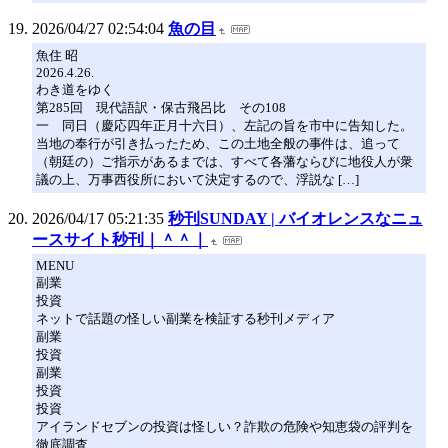
2026/04/27 02:54:04
魚の目
魚住 昭
2026.4.26.
わき道をゆく
第285回 現代語訳・保古飛呂比 その108
一 同日（慶応四年正月十六日）、左記の旨を市中に告知した。
当地の奉行が引き払ったため、この土地全般の事件は、追って
（朝廷の）ご指示があるまでは、すべて各藩ならびに地役人が衆
議の上、万事西役所において決定するので、浮説な […]
2026/04/17 05:21:35
秒刊SUNDAY | バイオレンスなニュ
ースサイト秒刊｜＾＾｜
MENU
副業
投資
ネットで話題の怪しい副業を検証する秒刊メディア
副業
投資
副業
投資
投資
アイランドセブンの投資は怪しい？詐欺の危険や知恵袋の評判を
徹底調査