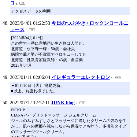
ロ
アクセスデータの利用
2023/04/01 01:22:53
今日のつぶやき / ロックンロールニ
ュース
[2023年04月01日]
この世で一番に意地汚い生き物は人間だ。
北海道・永平寺一輝・50歳・会社員
病院で爺と婆が不潔庫でベロチューしてた
北海道・性教育家庭教師・43歳・自営業
2023年04月
2023/01/11 02:06:04
イレギュラーエレクトロン
▼01月10日（火） 簡易更新。
■以上、お疲れ様でした。
2022/07/12 12:57:11
JUNK blog
PICKUP
CIANA ハイブリッドマッサージ ジェルクリーム
ジェルのみずみずしさとマッサージに適したクリームの強みを生
かし、肌への摩擦を減らしながら保湿ケアも叶う、多機能タイプ
のマッサージジェルクリーム。