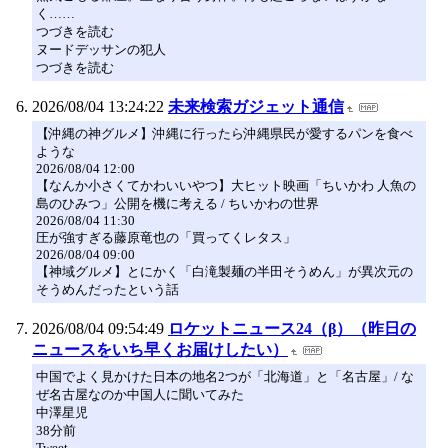
く……
つづきを読む
ヌードデッサンの犯人
つづきを読む
2026/08/04 13:24:22
未来検索ガジェット通信
【沖縄の神グルメ】沖縄に行ったら沖縄県民が愛するパンを食べ
ような
2026/08/04 12:00
【なんか小さくてかわいいやつ】大ヒット映画「ちいかわ 人魚の
島のひみつ」公開を機に考える / ちいかわの世界
2026/08/04 11:30
圧が強すぎる藤原竜也の「買ってくレタス」
2026/08/04 09:00
【神域グルメ】とにかく「白滝製麺の半田そうめん」が異次元の
そうめんだったという話
2026/08/04 09:54:49
ロケットニュース24（β）（昨日の
ニュースをいち早くお届けしたい）
中国でよく見かけた日本の地名2つが「北海道」と「名古屋」/ な
ぜ名古屋なのか中国人に聞いてみた
中澤星児
38分前
Tweet