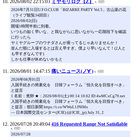
2026/08/02 22:15:03
ミヤモリログ【Z】
2026年7月31日U.F.O.CLUB「BIZARRE PARTY Vol.5」古山菜の花
（ライブ観覧34回目）
2026/08/02(日)
開場1時間半前に到着。
いつもの如く早いな、と我ながらに思いながら一応階段下を確認
に行ったら
ヤミヤグループのウチダさんが座ってるじゃありませんか！
並んだ順に入場するとは言え早すぎ。僕より早いなんて！(2人と
も早すぎなんです)
しかも仕事が休めないかもと
2026/08/01 14:47:15
痛いニュース(ノ∀`)
2026年08月01日
入国手続きの簡素化を 日韓フォーラム「恒久化を目指すべき」
と提言
1 名前：煮卵 ★：2026/08/01(土) 00:14:10.62 ID:4wMCxCg79.net
入国手続きの簡素化を 日韓フォーラム「恒久化を目指すべき」
と提言：朝日新聞 https://t.co/WWuL1JNlMx
— 日本国際交流センター(JCIE) (@JCIE_jp) July 31, 2
2026/07/28 20:49:04
416 Requested Range Not Satisfiable
2026/07/28