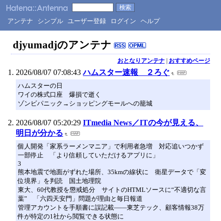
アンテナ
シンプル
ユーザー登録
ログイン
ヘルプ
djyumadjのアンテナ
おとなりアンテナ
|
おすすめページ
2026/08/07 07:08:43
ハムスター速報 ２ろぐ
ハムスターの日
ワイの株式口座 爆損で逝く
ゾンビパニック→ショッピングモールへの籠城
2026/08/07 05:20:29
ITmedia News／ITの今が見える、
明日が分かる
個人開発「家系ラーメンマニア」で利用者急増 対応追いつかず
一部停止 「より信頼していただけるアプリに」
3
熊本地震で地面がずれた場所、35kmの線状に 衛星データで「変
位境界」を判読 国土地理院
東大、60代教授を懲戒処分 サイトのHTMLソースに“不適切な言
葉” 「六四天安門」問題が理由と毎日報道
管理アカウントを手順書に誤記載――東芝テック、顧客情報38万
件が特定の1社から閲覧できる状態に