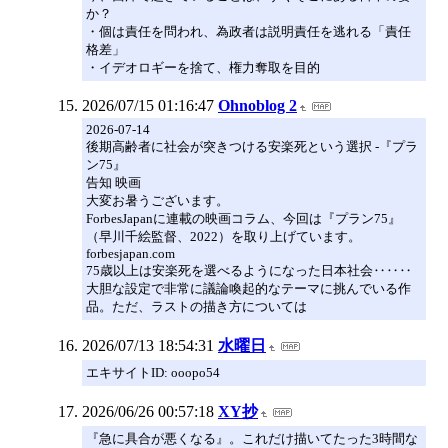
か？
・個は責任を問われ、為政者は説明責任を逃れる「責任
格差」
・イデオロギーを捨て、権力奪取を目的
2026/07/15 01:16:47
Ohnoblog 2
2026-07-14
後期高齢者に社会が突きつける安楽死という選択 -『プラ
ン75』
告知 映画
大変お暑うございます。
ForbesJapanに連載の映画コラム、今回は『プラン75』
（早川千絵監督、2022）を取り上げています。
forbesjapan.com
75歳以上は安楽死を選べるようになった日本社会‥‥‥
大胆な設定で非常に議論喚起的なテーマに挑んでいる作
品。ただ、ラストの描き方については
2026/07/13 18:54:31
水曜日
エキサイトID: ooopo54
2026/06/26 00:57:18
XY抄
『急に具合が悪くなる』。これだけ描いてたった3時間な