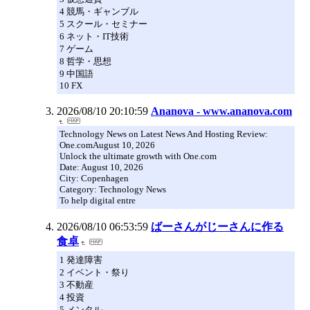
4 競馬・ギャンブル
5 スクール・セミナー
6 ネット・IT技術
7 ゲーム
8 哲学・思想
9 中国語
10 FX
2026/08/10 20:10:59
Ananova - www.ananova.com
Technology News on Latest News And Hosting Review:
One.comAugust 10, 2026
Unlock the ultimate growth with One.com
Date: August 10, 2026
City: Copenhagen
Category: Technology News
To help digital entre
2026/08/10 06:53:59
ばーさんがじーさんに作る
食卓
1 発達障害
2 イベント・祭り
3 不動産
4 投資
5 メンタル