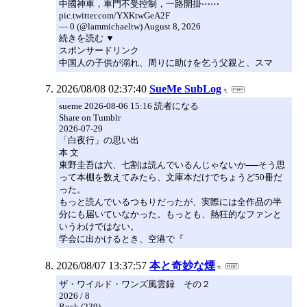
中國神車，車門不受控制，一路開掛⋯⋯
pic.twitter.com/YXKtwGeA2F
— 0 (@lammichaeltw) August 8, 2026
続きを読む ▼
スポンサードリンク
中国人の子供が溺れ、周りに助けを乞う父親と、スマ
2026/08/08 02:37:40
SueMe SubLog
sueme 2026-08-06 15:16 読者になる
Share on Tumblr
2026-07-29
「白夜行」の思い出
本 文
東野圭吾は六、七割は読んでいるんじゃないか──そう思
って本棚を数えてみたら、文庫本だけでちょうど50冊だ
った。
もっと読んでいるつもりだったが、実際には全作品の半
分にも届いていなかった。もっとも、熱狂的なファンと
いうわけではない。
学会に出かけるとき、空港で『
2026/08/07 13:37:57
本と奇妙な煙
ザ・ワイルド・ワンズ風雲録 その２
2026 / 8
Rock (239)