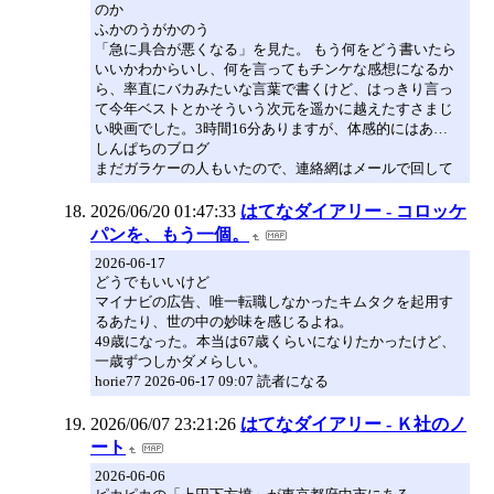
のか
ふかのうがかのう
「急に具合が悪くなる」を見た。 もう何をどう書いたら
いいかわからいし、何を言ってもチンケな感想になるか
ら、率直にバカみたいな言葉で書くけど、はっきり言っ
て今年ベストとかそういう次元を遥かに越えたすさまじ
い映画でした。3時間16分ありますが、体感的にはあ…
しんぱちのブログ
まだガラケーの人もいたので、連絡網はメールで回して
2026/06/20 01:47:33
はてなダイアリー - コロッケ
パンを、もう一個。
2026-06-17
どうでもいいけど
マイナビの広告、唯一転職しなかったキムタクを起用す
るあたり、世の中の妙味を感じるよね。
49歳になった。本当は67歳くらいになりたかったけど、
一歳ずつしかダメらしい。
horie77 2026-06-17 09:07 読者になる
2026/06/07 23:21:26
はてなダイアリー - Ｋ社のノ
ート
2026-06-06