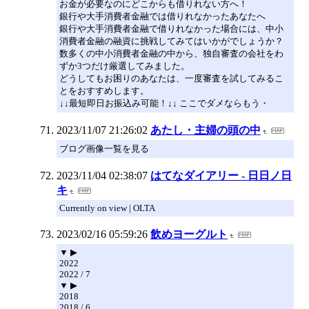
お金が必要なのにどこからも借りれない方へ！
銀行や大手消費者金融では借りれなかったあなたへ
銀行や大手消費者金融で借りれなかった場合には、中小
消費者金融の融資に挑戦してみてはいかがでしょうか？
数多くの中小消費者金融の中から、独自審査の会社をわ
ずか3つだけ厳選してみました。
どうしてもお困りのあなたは、一度審査を試してみるこ
とをおすすめします。
↓↓最短即日お振込み可能！↓↓ ここでダメならもう・
2023/11/07 21:26:02
あたし・主婦の頭の中
ブログ画像一覧を見る
2023/11/04 02:38:07
はてなダイアリー - 日日ノ日
キ
Currently on view | OLTA
2023/02/16 05:59:26
飲めヨーグルト
▼ ▶
2022
2022 / 7
▼ ▶
2018
2018 / 6