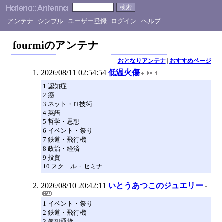
アンテナ
シンプル
ユーザー登録
ログイン
ヘルプ
fourmiのアンテナ
おとなりアンテナ
|
おすすめページ
2026/08/11 02:54:54
低温火傷
1 認知症
2 癌
3 ネット・IT技術
4 英語
5 哲学・思想
6 イベント・祭り
7 鉄道・飛行機
8 政治・経済
9 投資
10 スクール・セミナー
2026/08/10 20:42:11
いとうあつこのジュエリー
1 イベント・祭り
2 鉄道・飛行機
3 仮想通貨