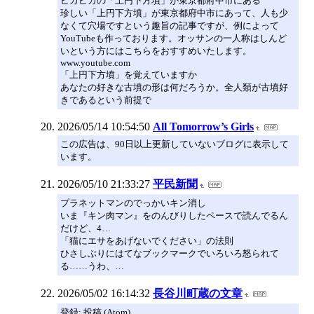
ピカピカの「上円下方墳」が東京都府中市にある
珍しい「上円下方墳」が東京都府中市にあって、人も少
なくて穴場ですという趣旨の記事ですが、例によって
YouTubeも作っております。オッサンの一人称はしんど
いという方にはこちらをおすすめいたします。
www.youtube.com
「上円下方墳」を覚えていますか
あなたの好きな古墳の形は何だろうか。全人類が古墳好
きであるという前提で
2026/05/14 10:54:50
All Tomorrow’s Girls
この広告は、90日以上更新していないブログに表示して
います。
2026/05/10 21:33:27
平民新聞
プラネットマンのでっかいキン消し
いま『キン肉マン』をのんびりしたペースで読んでるん
だけど、4…
「猫にエサをあげないでください」の法則
ひさしぶりにはてなブックマークでいろいろ怒られて
る……うわ、…
2026/05/02 16:14:32
長谷川町蔵の文章
登録: 投稿 (Atom)