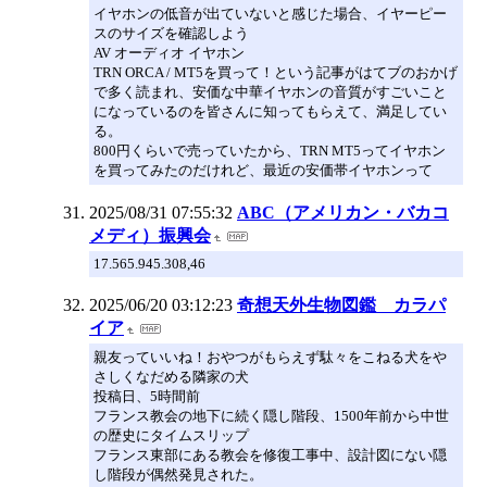
イヤホンの低音が出ていないと感じた場合、イヤーピー
スのサイズを確認しよう
AV オーディオ イヤホン
TRN ORCA / MT5を買って！という記事がはてブのおかげ
で多く読まれ、安価な中華イヤホンの音質がすごいこと
になっているのを皆さんに知ってもらえて、満足してい
る。
800円くらいで売っていたから、TRN MT5ってイヤホン
を買ってみたのだけれど、最近の安価帯イヤホンって
2025/08/31 07:55:32
ABC（アメリカン・バカコ
メディ）振興会
17.565.945.308,46
2025/06/20 03:12:23
奇想天外生物図鑑 カラパ
イア
親友っていいね！おやつがもらえず駄々をこねる犬をや
さしくなだめる隣家の犬
投稿日、5時間前
フランス教会の地下に続く隠し階段、1500年前から中世
の歴史にタイムスリップ
フランス東部にある教会を修復工事中、設計図にない隠
し階段が偶然発見された。