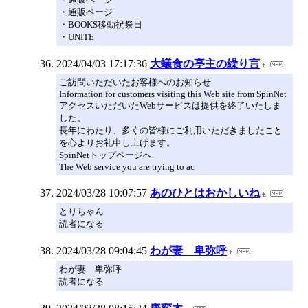
・通販ページ
・BOOKS移動祝祭日
・UNITE
2024/04/03 17:17:36
大蟻食の亭主の繰り言
ご訪問いただいたお客様へのお知らせ
Information for customers visiting this Web site from SpinNet
アクセスいただいたWebサービスは提供を終了いたしま
した。
長年にわたり、多くの皆様にご利用いただきましたこと
を心よりお礼申し上げます。
SpinNetトップページへ
The Web service you are trying to ac
2024/03/28 10:07:57
あのひとはおかしいね
とりちゃん
読者になる
2024/03/28 09:04:45
わが妻 卑弥呼
わが妻 卑弥呼
読者になる