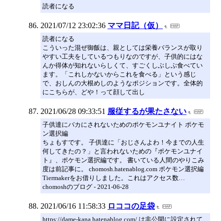
読者になる
2021/07/12 23:02:36
ママ日記（仮）
読者になる
こういった混ぜ御飯は、親としては栄養バランスが取り
やすい工夫をしているつもりなのですが、子供的にはな
んか得体が知れないらしくて、すごくしぶしぶ食べてい
ます。「これしかないからこれを食べる」という感じ
で、おしんの大根めしのようなポジションです。全体的
にこちらが、どや！って顔して出し
2021/06/28 09:33:51
服従するが果たさない
子供達にバカにされないためのポケモンユナイト ポケモ
ン選択編
ちょもすです。 子供達に「おじさんよわ！今までの人生
何してきたの？」と言われないための『ポケモンユナイ
ト』、ポケモン選択編です。 書いている人間のやりこみ
度は前記事に。 chomosh.hatenablog.com ポケモン選択編
Tiermakerをお借りしました。これはアクセス数…
chomoshのブログ - 2021-06-28
2021/06/16 11:58:33
ロココの足袋
https://dame-kana.hatenablog.com/ は非公開に設定されて