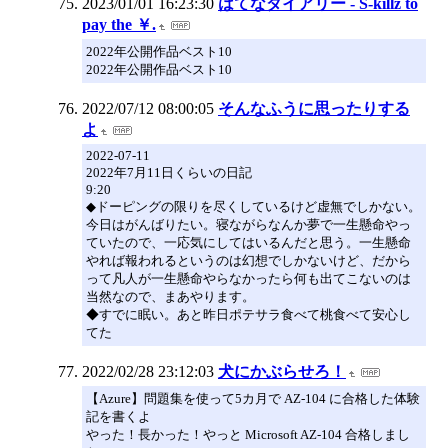
2023/01/01 16:23:30
はてなダイアリー - S-killz to
pay the ￥.
2022年公開作品ベスト10
2022年公開作品ベスト10
2022/07/12 08:00:05
そんなふうに思ったりする
よ
2022-07-11
2022年7月11日くらいの日記
9:20
◆ドーピングの限りを尽くしているけど虚無でしかない。
今日はがんばりたい。寝ながらなんか夢で一生懸命やっ
ていたので、一応気にしてはいるんだと思う。一生懸命
やれば報われるというのは幻想でしかないけど、だから
って凡人が一生懸命やらなかったら何も出てこないのは
当然なので、まあやります。
◆すでに眠い。あと昨日ポテサラ食べて桃食べて安心し
てた
2022/02/28 23:12:03
犬にかぶらせろ！
【Azure】問題集を使って5カ月で AZ-104 に合格した体験
記を書くよ
やった！長かった！やっと Microsoft AZ-104 合格しまし