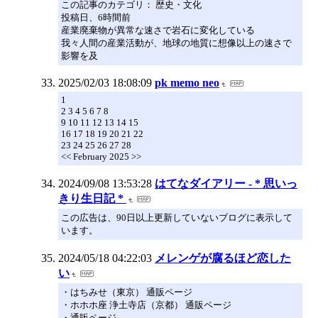
この記事のカテゴリ： 歴史・文化
投稿日、6時間前
産業廃棄物が異常な速さで岩石に変化している
我々人間の産業活動が、地球の地質に想像以上の速さで
影響を及
2025/02/03 18:08:09
pk memo neo
1
2 3 4 5 6 7 8
9 10 11 12 13 14 15
16 17 18 19 20 21 22
23 24 25 26 27 28
<< February 2025 >>
2024/09/08 13:53:28
はてなダイアリー - * 思いっ
きり生日記 *
この広告は、90日以上更新していないブログに表示して
います。
2024/05/18 04:22:03
メレンゲが腐るほど恋した
い
・はちみせ（東京） 通販ページ
・ホホホ座 浄土寺店（京都） 通販ページ
・通販ページ