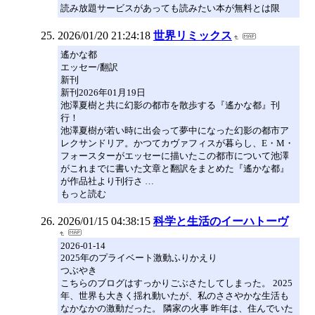
読み放題サービスがあっても読みたい本が無料とは限
2026/01/20 21:24:18
世界リミックス
遙かな都
エッセー/翻訳
新刊
新刊2026年01月19日
池澤夏樹と共に幻影の都市を散歩する『遙かな都』刊
行！
池澤夏樹が若い時に出会って夢中になった幻影の都市ア
レクサンドリア。かつてカヴァフィスが暮らし、E・M・
フォースターがエッセーに描いたこの都市について池澤
がこれまでに書いた文章と翻訳をまとめた『遙かな都』
が作品社より刊行さ …
もっと読む
2026/01/15 04:38:15
科学と生活のイーハトーヴ
2026-01-14
2025年のプライベート激動ふりかえり
つぶやき
こちらのブログはすっかりごぶさたしてしまった。 2025
年、世界も大きく揺れ動いたが、私のささやかな生活も
なかなかの激動だった。 隣家の火事 昨年は、住んでいた