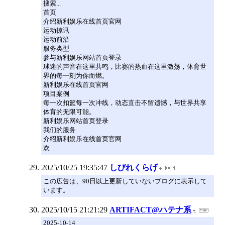
搜索...
首页
介绍新利娱乐在线首页官网
运动掠讯
运动前沿
服务类型
参与新利娱乐网站首页登录
球迷的声音在这里共鸣，比赛的热血在这里激荡，体育世
界的每一刻为你而燃。
新利娱乐在线首页官网
项目案例
每一次扣篮每一次冲线，动态直击不留遗憾，与世界共享
体育的无限可能。
新利娱乐网站首页登录
我们的服务
介绍新利娱乐在线首页官网
欢
2025/10/25 19:35:47
しびれくらげ
この広告は、90日以上更新していないブログに表示して
います。
2025/10/15 21:21:29
ARTIFACT@ハテナ系
2025-10-14