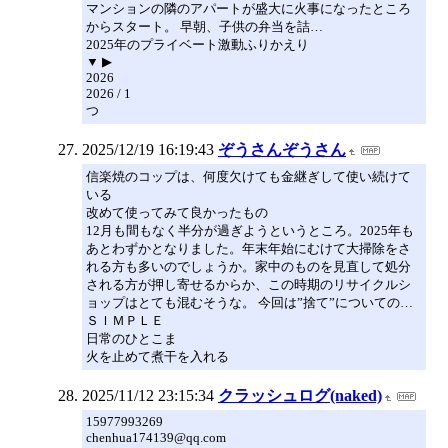
マンションの隣のアパートが盛大に火事になったところ
からスタート。 早朝、子供の弁当を詰…
2025年のプライベート激動ふりかえり
▼ ▶
2026
2026 / 1
つ
2025/12/19 16:19:43
ぞうさんぞうさん
信楽焼のコップは、何度欠けても金継ぎして使い続けて
いる
改めて使ってみて良かったもの
12月も間もなく半分が過ぎようというところ。2025年も
あとわずかとなりました。年末年始にむけて大掃除をさ
れる方も多いのでしょうか。家中のものを見直して処分
される方が押し寄せるからか、この時期のリサイクルシ
ョップはとても混むそうな。 今回は”捨て”についての…
ＳＩＭＰＬＥ
日常のひとこま
火を止めて煮干を入れる
2025/11/12 23:15:34
クラッシュログ(naked)
15977993269
chenhua174139@qq.com