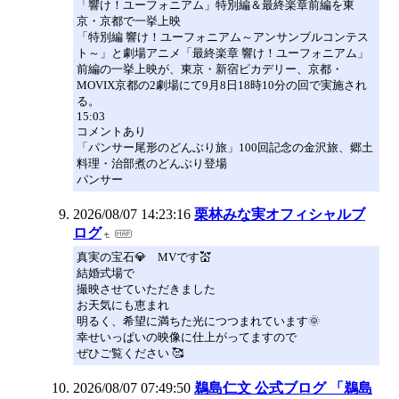
「響け！ユーフォニアム」特別編＆最終楽章前編を東
京・京都で一挙上映
「特別編 響け！ユーフォニアム～アンサンブルコンテス
ト～」と劇場アニメ「最終楽章 響け！ユーフォニアム」
前編の一挙上映が、東京・新宿ピカデリー、京都・
MOVIX京都の2劇場にて9月8日18時10分の回で実施され
る。
15:03
コメントあり
「パンサー尾形のどんぶり旅」100回記念の金沢旅、郷土
料理・治部煮のどんぶり登場
パンサー
2026/08/07 14:23:16
栗林みな実オフィシャルブ
ログ
真実の宝石💎 MVです💒
結婚式場で
撮映させていただきました
お天気にも恵まれ
明るく、希望に満ちた光につつまれています🌞
幸せいっぱいの映像に仕上がってますので
ぜひご覧ください 🥰
2026/08/07 07:49:50
鵜島仁文 公式ブログ 「鵜島