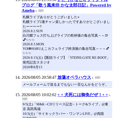
ブログ「歌う風来坊 かな太郎日記」Powered by
Ameba
札幌ライブありがとうございました⭐︎
札幌ライブ2連チャン楽しかったですありがとございまし
たーーーー‼️
2026.8.2.SUN
白川郷フェス打ち上げライブの乾杯後の集合写真～～🍺
💕✨✨✨
2026.8.3.MON.
YOI❁HARUえこカフェライブ終演後の集合写真～～～💕
✨✨✨
2026.8.15(土)【配信ライブ】「STEINS;GATE RE:BOOT」
発売記念スタジオ
2026年8月15
2026/08/05 20:58:47
放蕩オペラハウス
メールフォームで送るまでもない一言なんかをどうぞ。
2026/08/05 10:02:02
+ + 犬死には御免だぜ！+ +
9/5(土)「M&K ~CDリリース記念~ トーク&ライブ」@東
京 高田馬場
10/3(土)「サイキックラバー・ワンマンLIVE」@両国