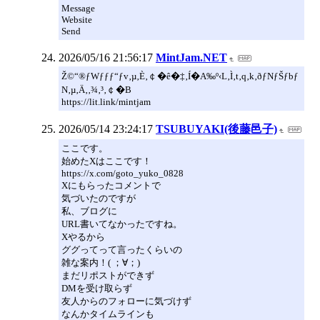
Message
Website
Send
2026/05/16 21:56:17
MintJam.NET
Ž©“®ƒWƒƒƒ“ƒv‚µ‚È‚￠�ê�‡‚Í�A‰º‹L‚Ì‚t‚q‚k‚ðƒNƒŠƒbƒ
N‚µ‚Ä‚­‚¾‚³‚￠�B
https://lit.link/mintjam
2026/05/14 23:24:17
TSUBUYAKI(後藤邑子)
ここです。
始めたXはここです！
https://x.com/goto_yuko_0828
Xにもらったコメントで
気づいたのですが
私、ブログに
URL書いてなかったですね。
Xやるから
ググってって言ったくらいの
雑な案内！( ；∀；)
まだリポストができず
DMを受け取らず
友人からのフォローに気づけず
なんかタイムラインも