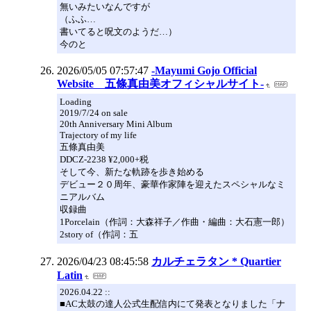
無いみたいなんですが
（ふふ…
書いてると呪文のようだ…）
今のと
2026/05/05 07:57:47
-Mayumi Gojo Official
Website 五條真由美オフィシャルサイト-
Loading
2019/7/24 on sale
20th Anniversary Mini Album
Trajectory of my life
五條真由美
DDCZ-2238 ¥2,000+税
そして今、新たな軌跡を歩き始める
デビュー２０周年、豪華作家陣を迎えたスペシャルなミ
ニアルバム
収録曲
1Porcelain（作詞：大森祥子／作曲・編曲：大石憲一郎）
2story of（作詞：五
2026/04/23 08:45:58
カルチェラタン * Quartier
Latin
2026.04.22 ::
■AC太鼓の達人公式生配信内にて発表となりました「ナ