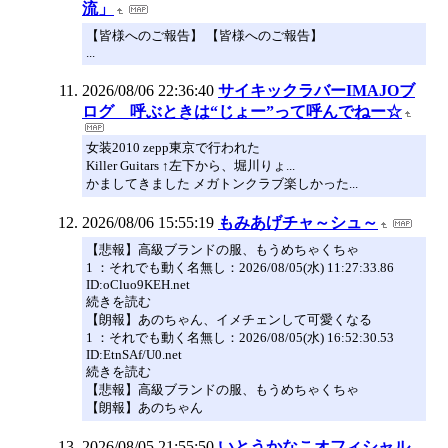
流」
【皆様へのご報告】 【皆様へのご報告】
...
2026/08/06 22:36:40
サイキックラバーIMAJOブ
ログ 呼ぶときは“じょー”って呼んでねー☆
女装2010 zepp東京で行われた
Killer Guitars ↑左下から、堀川りょ...
かましてきました メガトンクラブ楽しかった...
2026/08/06 15:55:19
もみあげチャ～シュ～
【悲報】高級ブランドの服、もうめちゃくちゃ
1 ：それでも動く名無し：2026/08/05(水) 11:27:33.86
ID:oCluo9KEH.net
続きを読む
【朗報】あのちゃん、イメチェンして可愛くなる
1 ：それでも動く名無し：2026/08/05(水) 16:52:30.53
ID:EtnSAf/U0.net
続きを読む
【悲報】高級ブランドの服、もうめちゃくちゃ
【朗報】あのちゃん
2026/08/05 21:55:50
いとうかなこオフィシャル