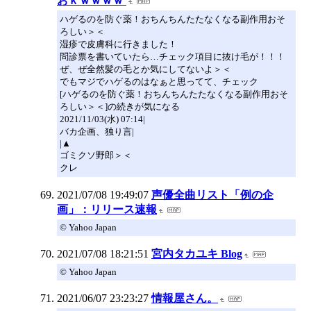
おｋｗｗｗｗ
ハゲるのを防ぐ薬！おちんちんたたなくなる副作用おそ
ろしい＞＜
湿疹で皮膚科に行きました！
問診票を書いていたら…チェック項目に抜け毛が！！！
ぜ、ぜ全然髪の毛とか気にしてないよ＞＜
でもマジでハゲるのはなぁと思ってて、チェック
[ハゲるのを防ぐ薬！おちんちんたたなくなる副作用おそ
ろしい＞＜]の続きが気になる
2021/11/03(水) 07:14|
バカ企画、独り言|
|▲
ゴミクソ野郎＞＜
クレ
2021/07/08 19:49:07
声優全曲リスト「例の企
画」：リリース速報
© Yahoo Japan
2021/07/08 18:21:51
宮内タカユキ Blog
© Yahoo Japan
2021/06/07 23:23:27
情報屋さん。