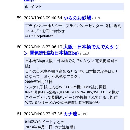
dポイント
2023/10/03 09:40:54
ゆらのお砂場
プライバシーポリシー - プライバシーセンター - 利用規約
- ヘルプ・お問い合わせ
© LY Corporation
2023/04/18 23:06:19
大阪・日本橋でんでんタウ
ン 電気街日誌(日本橋Blog)
日本橋Blog(大阪・日本橋でんでんタウン 電気街巡回日
誌)
日々の出来事を書き留めるとなぜか日本橋の記事ばかり
になってしまう不思議なブログ．
2009年04月06日
システム手帳に入るWILLCOM機 DIME誌に掲載
04/21号(04/07発売)のDIME 2009 No.08でWILLCOM機が
スクープとして見開き2ページで掲載されている．以前
WX310シリーズの公式発表前にDIME誌が今
2023/04/03 23:47:36
カナ速
04/02のツイートまとめ
2023年04月03日 [カナ速速報]