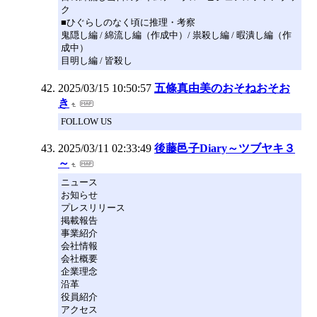
ク
■ひぐらしのなく頃に推理・考察
鬼隠し編 / 綿流し編（作成中）/ 祟殺し編 / 暇潰し編（作
成中）
目明し編 / 皆殺し
2025/03/15 10:50:57
五條真由美のおそねおそお
き
FOLLOW US
2025/03/11 02:33:49
後藤邑子Diary～ツブヤキ３
～
ニュース
お知らせ
プレスリリース
掲載報告
事業紹介
会社情報
会社概要
企業理念
沿革
役員紹介
アクセス