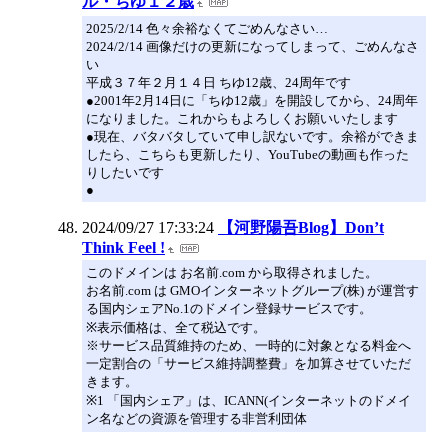
ル・ちゆ１２歳
2025/2/14 色々余裕なくてごめんなさい…
2024/2/14 画像だけの更新になってしまって、ごめんなさ
い
平成３７年２月１４日 ちゆ12歳、24周年です
●2001年2月14日に「ちゆ12歳」を開設してから、24周年
になりました。これからもよろしくお願いいたします
●現在、バタバタしていて申し訳ないです。余裕ができま
したら、こちらも更新したり、YouTubeの動画も作った
りしたいです
●
2024/09/27 17:33:24
【河野陽吾Blog】Don’t
Think Feel !
このドメインは お名前.com から取得されました。
お名前.com は GMOインターネットグループ(株) が運営す
る国内シェアNo.1のドメイン登録サービスです。
※表示価格は、全て税込です。
※サービス品質維持のため、一時的に対象となる料金へ
一定割合の「サービス維持調整費」を加算させていただ
きます。
※1 「国内シェア」は、ICANN(インターネットのドメイ
ン名などの資源を管理する非営利団体