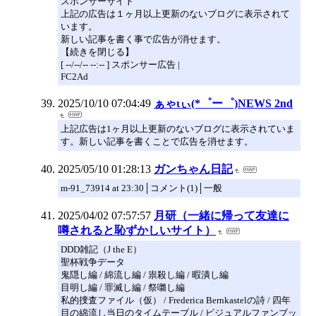
スポンサーサイト
上記の広告は１ヶ月以上更新のないブログに表示されて
います。
新しい記事を書く事で広告が消せます。
【続きを閉じる】
[ --/--/-- --:-- ] スポンサー広告 |
FC2Ad
2025/10/10 07:04:49
ぁゃιぃ(*゜ー゜)NEWS 2nd
上記広告は1ヶ月以上更新のないブログに表示されていま
す。新しい記事を書くことで広告を消せます。
2025/05/10 01:28:13
ガンちゃん日記
m-91_73914 at 23:30│コメント(1)│一般
2025/04/02 07:57:57
月研（一緒に帰って友達に
噂されると恥ずかしいサイト）
DDD雑記（J the E）
聖杯戦争データ
鬼隠し編 / 綿流し編 / 祟殺し編 / 暇潰し編
目明し編 / 罪滅し編 / 祭囃し編
私的捜査ファイル（仮） / Frederica Bernkastelの詩 / 四年
目の綿流し当日のタイムテーブル / ビジュアルファンブッ