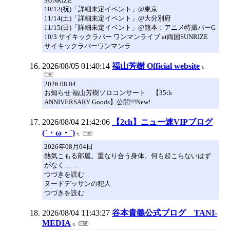
SUNRIZE
10/12(祝)「詳細未定イベント」@東京
11/14(土)「詳細未定イベント」@大分別府
11/15(日)「詳細未定イベント」@熊本：アニメ特撮バーG
10/3 サイキックラバー ワンマンライブ at両国SUNRIZE
サイキックラバーワンマンラ
2026/08/05 01:40:14
福山芳樹 Official website
2026.08.04
お知らせ 福山芳樹ソロコンサート 【35th
ANNIVERSARY Goods】公開!!!New!
2026/08/04 21:42:06
【2ch】ニュー速VIPブログ
(`・ω・´)
2026年08月04日
熱気こもる部屋。重なり合う身体。何も起こらないはず
がなく……
つづきを読む
ヌードデッサンの犯人
つづきを読む
2026/08/04 11:43:27
谷本貴義公式ブログ TANI-
MEDIA