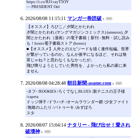
https://t.co/RJ1vayT5OY
— PRESIDENT Onl
2026/08/08 11:15:11
マンガ一巻読破
【オススメ】ろびこ／夕闇とかたわれ
夕闇とかたわれ (ヤングマガジンコミックス) (amazon), 夕
闇とかたわれ（漫画）の電子書籍｜新刊 - 無料・試し読み
も！honto電子書籍ストア (honto)
■【オススメ】人外とのエピソードを描く連作短編。世界
が繋がっているのか。なんか後半になるほど、それは無
茶じゃね？と思わなくもなかったが。
飛び降りようとしていた男性を、よかったら私の家に来
ません
2026/08/08 04:28:48
朝目新聞-asame.com
-タフ- /ROOKIES /ろくでなしBLUES /新テニスの王子様
/capeta
ドッジ弾子 /ドラハチ /オールラウンダー廻 /少女ファイト
/無敗のふたり /バトゥーキ /みずぽろ
スタ
2026/08/07 15:04:14
ナタリー - 飛び出せ！愛され
破壊神