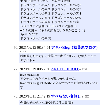
★裏DBMオリジナル・パロディ漫画
ドラゴンボールの穴１ ドラゴンボールの穴 6
ドラゴンボールの穴２ ドラゴンボールの穴７
ドラゴンボールの穴３ ドラゴンボールの穴８
ドラゴンボールの穴４ ドラゴンボールの穴９
ドラゴンボールの穴５ ドラゴンボールの溝
ＤＢパロディ漫画 ３ ＤＢパロディ漫画 ６
■ＤＢの謎＋ （キミの知らないＤＢがここに！）
April 15, 2021
ドラゴンボールの穴 其
2021/02/15 08:34:54
アキバBlog（秋葉原ブログ）
秋葉原をお伝えする世界で一番「アキバ」な個人ニュー
スサイト▲
2020/10/29 00:27:36
ANGEL HEART
love-max.lix.jp
アクセスされたページが見つかりません。
love-max.lix.jp は JSNレンタルサーバー に接続されていま
す。
2020/10/11 21:42:19
すべらない名無し
今日のその他さん/2020年10月11日(日)