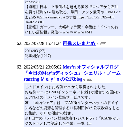
kanasoku
【速報】日本、上限価格を超える値段でロシアから石油
を買う権利をG7勝ち取る。岸田！アンタ最高や！#MT2 #
まとめ #2ch #kanasoku #カナ速https://t.co/SGjPX5v4J5
04-02 23:01
【悲報】ガーシー、大幅キャラ変！今後は「ドバイのお
いしい店情報」発信へｗｗｗｗｗｗ#MT
2022/07/28 15:41:24
画像スレまとめ
2014/03 (27)
記事紹介 (1217)
2022/05/21 23:05:02
May’n オフィシャルブログ
『今日のMay’nディッシュ』 シェリル・ノーム
starring Ｍａｙ’ｎの公式blog
このドメインは お名前.com から取得されました。
お名前.com は GMOインターネット(株) が運営する国内シ
ェアNo.1のドメイン登録サービスです。
※1 「国内シェア」は、ICANN(インターネットのドメイ
ン名などの資源を管理する非営利団体)の公表数値をもと
に集計。gTLDが集計の対象。
※1 日本のドメイン登録業者(レジストラ)（「ICANNがレ
ジストラとして認定した企業」一覧（In