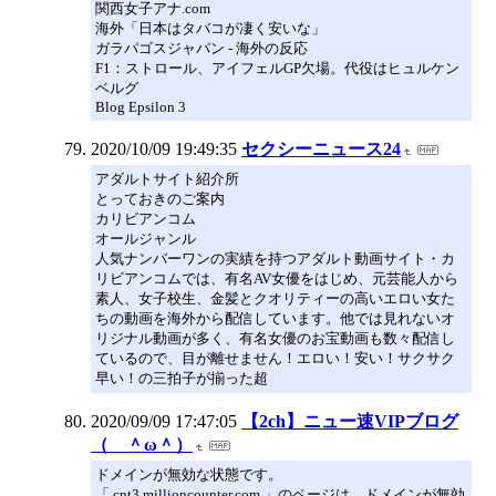
関西女子アナ.com
海外「日本はタバコが凄く安いな」
ガラパゴスジャパン - 海外の反応
F1：ストロール、アイフェルGP欠場。代役はヒュルケン
ベルグ
Blog Epsilon 3
2020/10/09 19:49:35
セクシーニュース24
アダルトサイト紹介所
とっておきのご案内
カリビアンコム
オールジャンル
人気ナンバーワンの実績を持つアダルト動画サイト・カ
リビアンコムでは、有名AV女優をはじめ、元芸能人から
素人、女子校生、金髪とクオリティーの高いエロい女た
ちの動画を海外から配信しています。他では見れないオ
リジナル動画が多く、有名女優のお宝動画も数々配信し
ているので、目が離せません！エロい！安い！サクサク
早い！の三拍子が揃った超
2020/09/09 17:47:05
【2ch】ニュー速VIPブログ
（ ＾ω＾）
ドメインが無効な状態です。
「 cnt3.millioncounter.com 」のページは、ドメインが無効