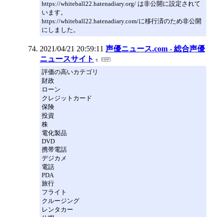
https://whiteball22.hatenadiary.org/ は非公開に設定されて
います。
https://whiteball22.hatenadiary.com/に移行済のため非公開
にしました。
2021/04/21 20:59:11
声優ニュース.com - 総合声優
ニュースサイト
評価の高いカテゴリ
財政
ローン
クレジットカード
保険
投資
株
電化製品
DVD
携帯電話
デジカメ
電話
PDA
旅行
フライト
クルージング
レンタカー