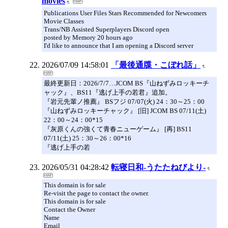
movies
Publications User Files Stars Recommended for Newcomers
Movie Classes
Trans/NB Assisted Superplayers Discord open
posted by Memory 20 hours ago
I'd like to announce that I am opening a Discord server
2026/07/09 14:58:01
「最後通牒・こぼれ話」
最終更新日：2026/7/7…JCOM BS『山ねずみロッキーチ
ャック』、BS11『逃げ上手の若君』追加。
『岩元先輩ノ推薦』 BSフジ 07/07(火) 24：30～25：00
『山ねずみロッキーチャック』 [旧] JCOM BS 07/11(土)
22：00～24：00*15
『灰原くんの強くて青春ニューゲーム』 [再] BS11
07/11(土) 25：30～26：00*16
『逃げ上手の若
2026/05/31 04:28:42
転寝日和‐うたたねびより‐
This domain is for sale
Re-visit the page to contact the owner.
This domain is for sale
Contact the Owner
Name
Email