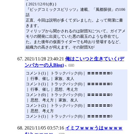
{ 2021/12/01(水) }
『ビッグコミックスピリッツ』連載、「風都探偵」の106
話
正直、今回は説明が多くてダレました。よって簡潔に書
きます。
フィリップから聞かされるのは財団Xについて。ガイアメ
モリの開発に出資していた悪の親玉のような存在でし
た。また後年の仮面ライダーでも時おり登場するなど、
組織力の高さが伺えます。その財団Xが
2021/11/28 23:40:21
俺はこいつと生きていく(デ
ンパカーの人Blog)
コメント(1)｜ トラックバック(0)｜ 〓〓〓〓〓〓0
｜ 行事、催し｜ 家族、友人
コメント(1)｜ トラックバック(0)｜ 〓〓〓〓〓〓0
｜ 行事、催し｜ 思想、考え方
コメント(0)｜ トラックバック(0)｜ 〓〓〓〓〓〓0
｜ 思想、考え方｜ 家族、友人
コメント(2)｜ トラックバック(0)｜ 〓〓〓〓〓〓0
｜ 思想、考え方
コメント(1)｜ トラックバック(0)｜ 〓〓〓〓〓〓0
2021/11/05 03:57:16
イミフｗｗｗうはｗｗｗｗ