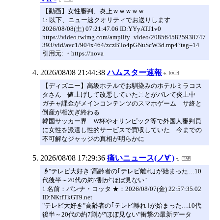
【動画】女性審判、炎上ｗｗｗｗｗ
1: 以下、ニュー速クオリティでお送りします
2026/08/08(土) 07:21:47.06 ID:YYyATJ1v0
https://video.twimg.com/amplify_video/2085645825938747
393/vid/avc1/904x464/zczBTo4pGNuScW3d.mp4?tag=14
引用元: ・https://nova
2026/08/08 21:44:38
ハムスター速報
【ディズニー】高級ホテルでお馴染みのホテルミラコス
タさん 値上げして改悪していたことがバレて炎上中
ガチャ課金がメインコンテンツのスマホゲーム サ終と
倒産が相次ぎ終わる
韓国サッカー界 W杯やオリンピック等で外国人審判員
に女性を派遣し性的サービスで買収していた 今までの
不可解なジャッジの真相が明らかに
2026/08/08 17:29:36
痛いニュース(ノ∀`)
👴"テレビ大好き"高齢者の｢テレビ離れ｣が始まった…10
代後半～20代の約7割が"ほぼ見ない"
1 名前：パンナ・コッタ ★：2026/08/07(金) 22:57:35.02
ID:NKtfTkGT9.net
"テレビ大好き"高齢者の｢テレビ離れ｣が始まった…10代
後半～20代の約7割が"ほぼ見ない"衝撃の最新データ