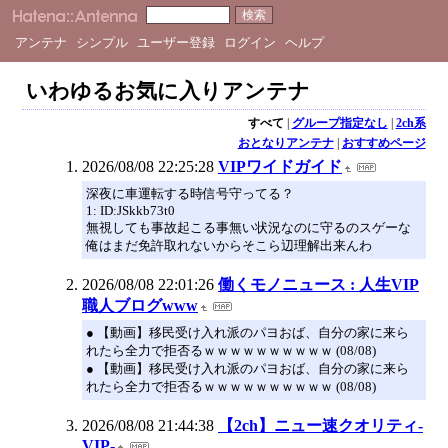
アンテナ
シンプル
ユーザー登録
ログイン
ヘルプ
いわゆるお気に入りアンテナ
すべて
|
グループ指定なし
|
2ch系
おとなりアンテナ
|
おすすめページ
2026/08/08 22:25:28
VIPワイドガイド
深夜に車運転する時信号守ってる？
1: ID:JSkkb73t0
無視しても事故起こる事無い状況なのに守るのスゲーな
俺はまだ免許取れないからそこら辺理解出来んわ
2026/08/08 22:01:26
働くモノニュース : 人生VIP
職人ブログwww
● 【動画】移民受け入れ派のパヨおば、自分の家に来ら
れたら全力で拒否るｗｗｗｗｗｗｗｗｗｗ (08/08)
● 【動画】移民受け入れ派のパヨおば、自分の家に来ら
れたら全力で拒否るｗｗｗｗｗｗｗｗｗｗ (08/08)
2026/08/08 21:44:38
【2ch】ニュー速クオリティ-
VIP-