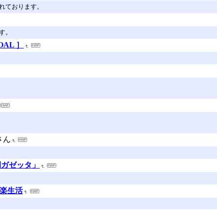
されております。
す。
OAL ］
さん
閑ガゼッタ」
音楽生活