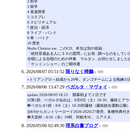
2 科学
3 留学
4 発達障害
5 コスプレ
6 スピリチュアル
7 政治・経済
8 ライブ・バンド
9 車・バイク
10 歴史
Hodie Christus nat.. このCD、本当は別の収録...
「絶対音感ある人に３０の質問」にお答.. 調べものをしていたら
合唱による合唱のための伴奏 マルタン.. お待たせしました(誰
「ケンミンショー」のご期待通
2026/08/07 05:51:52
限りなく啼鵬
«トリアングロ～結成から20年。タンゴチームによる熟練の
2026/08/06 13:47:29
ベガルタ・マヴォイ
update:2026/08/05 18:23 開幕戦まで 2 日です
J2第1節、ベガルタ仙台は、8月8日（土）18:30、藤枝とア
⚽ベガルタ1節：8/8（土）18:30対藤枝（藤枝総合運動公園）
◎8/9からカントリーロード2026-2026/27発売、各種特典
⚽天皇杯：8/26（水）19時、対栃木SC、ユアスタ、
2026/05/06 02:49:30
理系白書ブログ