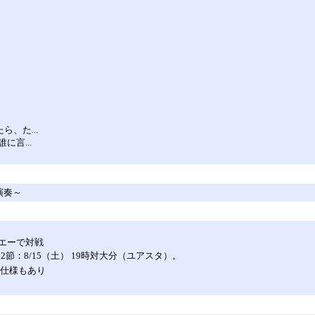
、た...
に言...
演奏～
ウエーで対戦
2節：8/15（土） 19時対大分（ユアスタ）。
付き仕様もあり