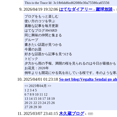
This is the Trace Id: 3c1fb6dd6ed62080e30a75586ca65556
2026/04/19 19:32:06
はてなダイアリー - 蹴球放談
ブログをもっと楽しむ
使い方のコツを学ぶ
素敵な記事を毎月更新
はてなブログAWARD
同じ興味の仲間と集まる
グループ
書きたい話題が見つかる
今週のお題
好きな話題から記事を見つける
トピック
夕方から雨の予報。満開の桜を見られるのは今日が最後かも
お花見：2026年
例年よりも開花にやる気を出している桜です。冬のような寒
2025/04/01 01:23:18
So-net blog:Vegalta Sendai go a
<< 2025年04月 >>
1 2 3 4 5
6 7 8 9 10 11 12
13 14 15 16 17 18 19
20 21 22 23 24 25 26
27 28 29 30
2025/03/07 23:41:15
木久蔵ブログ