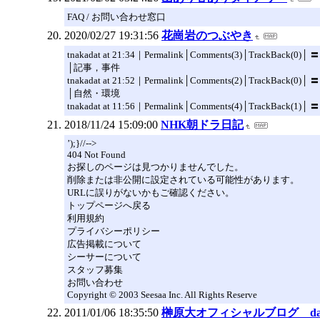
FAQ / お問い合わせ窓口
2020/02/27 19:31:56
花崗岩のつぶやき
tnakadat at 21:34｜Permalink│Comments(3)│TrackBack(
│記事，事件
tnakadat at 21:52｜Permalink│Comments(2)│TrackBack(
│自然・環境
tnakadat at 11:56｜Permalink│Comments(4)│TrackBack(
2018/11/24 15:09:00
NHK朝ドラ日記
’);}//-->
404 Not Found
お探しのページは見つかりませんでした。
削除または非公開に設定されている可能性があります。
URLに誤りがないかもご確認ください。
トップページへ戻る
利用規約
プライバシーポリシー
広告掲載について
シーサーについて
スタッフ募集
お問い合わせ
Copyright © 2003 Seesaa Inc. All Rights Reserve
2011/01/06 18:35:50
榊原大オフィシャルブログ dai-a