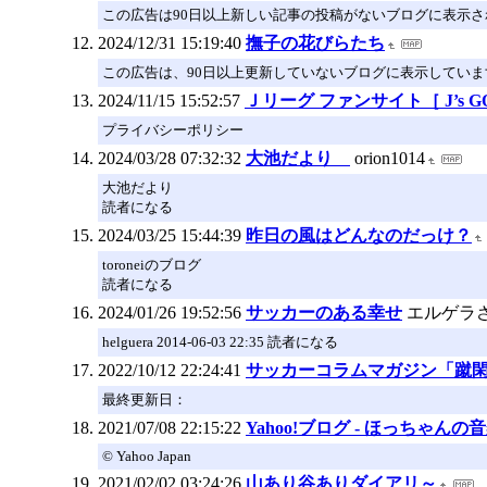
この広告は90日以上新しい記事の投稿がないブログに表示
2024/12/31 15:19:40
撫子の花びらたち
この広告は、90日以上更新していないブログに表示していま
2024/11/15 15:52:57
Ｊリーグ ファンサイト［ J’s G
プライバシーポリシー
2024/03/28 07:32:32
大池だより
orion1014
大池だより
読者になる
2024/03/25 15:44:39
昨日の風はどんなのだっけ？
toroneiのブログ
読者になる
2024/01/26 19:52:56
サッカーのある幸せ
エルゲラ
helguera 2014-06-03 22:35 読者になる
2022/10/12 22:24:41
サッカーコラムマガジン「蹴
最終更新日：
2021/07/08 22:15:22
Yahoo!ブログ - ほっちゃんの
© Yahoo Japan
2021/02/02 03:24:26
山あり谷ありダイアリ～