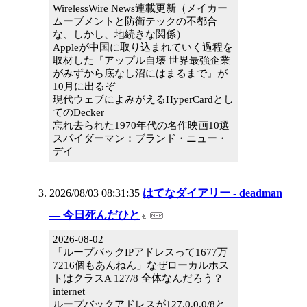
WirelessWire News連載更新（メイカー
ムーブメントと防衛テックの不都合
な、しかし、地続きな関係）
Appleが中国に取り込まれていく過程を
取材した『アップル自壊 世界最強企業
がみずから底なし沼にはまるまで』が
10月に出るぞ
現代ウェブによみがえるHyperCardとし
てのDecker
忘れ去られた1970年代の名作映画10選
スパイダーマン：ブランド・ニュー・
デイ
2026/08/03 08:31:35
はてなダイアリー - deadman
― 今日死んだひと
2026-08-02
「ループバックIPアドレスって1677万
7216個もあんねん」なぜローカルホス
トはクラスA 127/8 全体なんだろう？
internet
ループバックアドレスが127.0.0.0/8と