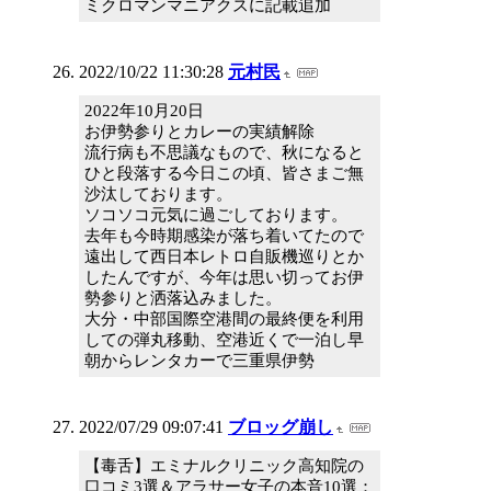
ミクロマンマニアクスに記載追加
2022/10/22 11:30:28
元村民
2022年10月20日
お伊勢参りとカレーの実績解除
流行病も不思議なもので、秋になると
ひと段落する今日この頃、皆さまご無
沙汰しております。
ソコソコ元気に過ごしております。
去年も今時期感染が落ち着いてたので
遠出して西日本レトロ自販機巡りとか
したんですが、今年は思い切ってお伊
勢参りと洒落込みました。
大分・中部国際空港間の最終便を利用
しての弾丸移動、空港近くで一泊し早
朝からレンタカーで三重県伊勢
2022/07/29 09:07:41
ブロッグ崩し
【毒舌】エミナルクリニック高知院の
口コミ3選＆アラサー女子の本音10選：