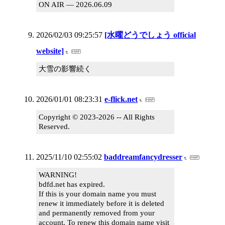
ON AIR — 2026.06.09
2026/02/03 09:25:57
[水曜どうでしょう official
website]
大雪の影響続く
2026/01/01 08:23:31
e-flick.net
Copyright © 2023-2026 -- All Rights
Reserved.
2025/11/10 02:55:02
baddreamfancydresser
WARNING!
bdfd.net has expired.
If this is your domain name you must
renew it immediately before it is deleted
and permanently removed from your
account. To renew this domain name visit