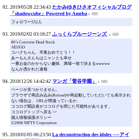
2019/05/28 22:34:43
たかみゆきひさオフィシャルブログ
「shadowcube」Powered by Ameba
フォロワー552人
2019/02/02 03:18:27
ふっくらブルージーンズ
80’s Converse Dead Stock
AEUGO
コハクちゃん、卒業おめでとう！！
あーもんさんちはニャンとも幸せ
一番お金のかからない趣味、満場一致で決まるwwwww
なんか憑かれた速報
2018/12/26 14:42:42
マンガ「菅谷学園」
ページが見つかりません。
ブラウザで再読み込み(Reload)や再起動していただいても表示され
ない場合は、 URLが間違っているか、
ココログ開設者がココログを閉じた可能性があります。
ココログトップへ戻る >>
個人情報保護ポリシー
©2008 NIFTY Corporation
2018/01/05 06:23:50
La deconstruction des idoles ──アイ