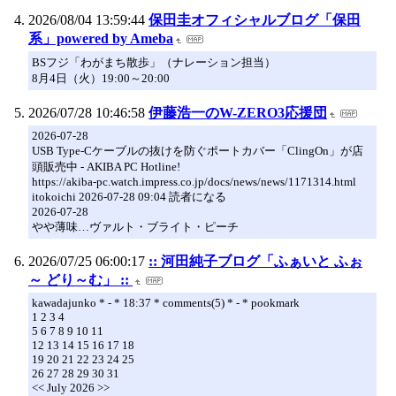
2026/08/04 13:59:44
保田圭オフィシャルブログ「保田
系」powered by Ameba
​BSフジ「わがまち散歩」（ナレーション担当）
8月4日（火）19:00～20:00
2026/07/28 10:46:58
伊藤浩一のW-ZERO3応援団
2026-07-28
USB Type-Cケーブルの抜けを防ぐポートカバー「ClingOn」が店
頭販売中 - AKIBA PC Hotline!
https://akiba-pc.watch.impress.co.jp/docs/news/news/1171314.html
itokoichi 2026-07-28 09:04 読者になる
2026-07-28
やや薄味…ヴァルト・ブライト・ピーチ
2026/07/25 06:00:17
:: 河田純子ブログ「ふぁいと ふぉ
～ どり～む」 ::
kawadajunko * - * 18:37 * comments(5) * - * pookmark
1 2 3 4
5 6 7 8 9 10 11
12 13 14 15 16 17 18
19 20 21 22 23 24 25
26 27 28 29 30 31
<< July 2026 >>