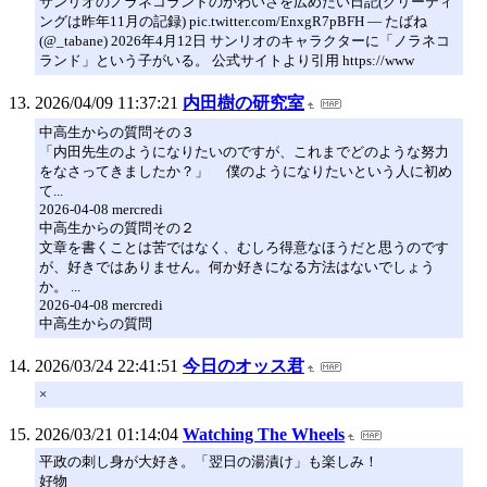
サンリオのノラネコランドのかわいさを広めたい日記(グリーティ
ングは昨年11月の記録) pic.twitter.com/EnxgR7pBFH — たばね
(@_tabane) 2026年4月12日 サンリオのキャラクターに「ノラネコ
ランド」という子がいる。 公式サイトより引用 https://www
2026/04/09 11:37:21
内田樹の研究室
中高生からの質問その３
「内田先生のようになりたいのですが、これまでどのような努力
をなさってきましたか？」 僕のようになりたいという人に初め
て...
2026-04-08 mercredi
中高生からの質問その２
文章を書くことは苦ではなく、むしろ得意なほうだと思うのです
が、好きではありません。何か好きになる方法はないでしょう
か。 ...
2026-04-08 mercredi
中高生からの質問
2026/03/24 22:41:51
今日のオッス君
×
2026/03/21 01:14:04
Watching The Wheels
平政の刺し身が大好き。「翌日の湯漬け」も楽しみ！
好物