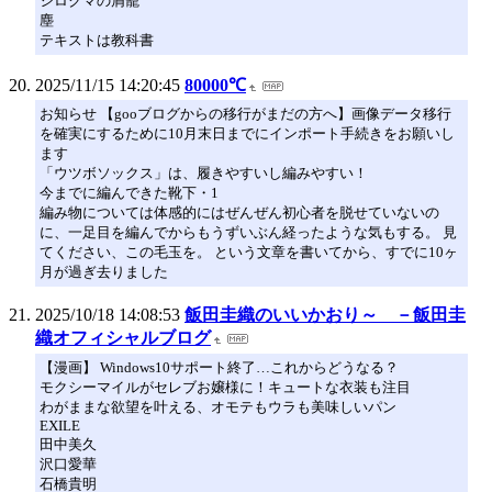
シロクマの屑籠
塵
テキストは教科書
2025/11/15 14:20:45
80000℃
お知らせ 【gooブログからの移行がまだの方へ】画像データ移行
を確実にするために10月末日までにインポート手続きをお願いし
ます
「ウツボソックス」は、履きやすいし編みやすい！
今までに編んできた靴下・1
編み物については体感的にはぜんぜん初心者を脱せていないの
に、一足目を編んでからもうずいぶん経ったような気もする。 見
てください、この毛玉を。 という文章を書いてから、すでに10ヶ
月が過ぎ去りました
2025/10/18 14:08:53
飯田圭織のいいかおり～ －飯田圭
織オフィシャルブログ
【漫画】 Windows10サポート終了…これからどうなる？
モクシーマイルがセレブお嬢様に！キュートな衣装も注目
わがままな欲望を叶える、オモテもウラも美味しいパン
EXILE
田中美久
沢口愛華
石橋貴明