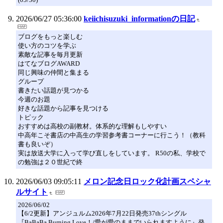
2026/06/27 05:36:00
keiichisuzuki_informationの日記
ブログをもっと楽しむ
使い方のコツを学ぶ
素敵な記事を毎月更新
はてなブログAWARD
同じ興味の仲間と集まる
グループ
書きたい話題が見つかる
今週のお題
好きな話題から記事を見つける
トピック
おすすめは高校の副教材。体系的な理解もしやすい
中高年こそ書店の中高生の学習参考書コーナーに行こう！（教科
書も良いぞ）
実は放送大学に入って学び直しをしています。 R50の私、学校で
の勉強は２０世紀で終
2026/06/03 09:05:11
メロン記念日ロック化計画スペシャ
ルサイト
2026/06/02
【6/2更新】アンジュルム2026年7月22日発売37thシングル
『BaBaBa Burning Love！/愛が愛のままでいられますように』発