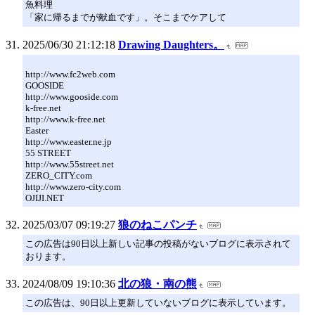
魚料理
「家に帰るまでが献血です」。そこまでケアして
2025/06/30 21:12:18
Drawing Daughters。
http://www.fc2web.com
GOOSIDE
http://www.gooside.com
k-free.net
http://www.k-free.net
Easter
http://www.easter.ne.jp
55 STREET
http://www.55street.net
ZERO_CITY.com
http://www.zero-city.com
OJIJI.NET
2025/03/07 09:19:27
狼のねこパンチ
この広告は90日以上新しい記事の投稿がないブログに表示されて
おります。
2024/08/09 19:10:36
北の狼・南の熊
この広告は、90日以上更新していないブログに表示しています。