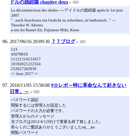
ドルの脱紺築 chapitre deux
La déconstruction des idoles ──アイドルの脱紺築 après le 1er juin
2007
”...nach Auschwitz ein Gedicht zu schreiben, ist barbarisch...” ---
Theodor W. Adorno
a site for Kamei Eri, Fujimoto Miki, Konn
2017/06/16 20:09:36
７７ブログ
123
45678910
11121314151617
18192021222324
252627282930
<< June 2017 >>
2016/11/05 15:58:08
9☆レボ～特に革命なんて起きない
日常。～
パスワード認証
閲覧するには管理人が設定した
パスワードの入力が必要です。
管理人からのメッセージ
当ブログは2012/4/12付けで更新を終了致しました。
長らくのご愛読ありがとうございましたm(__)m
閲覧パスワード