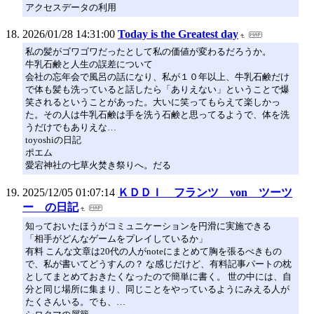
アクセスデータの利用
2026/01/28 14:31:00
Today is the Greatest day
私の髪がゴワゴワだったとして私の価値が変わるだろうか。
牛乳石鹸と人生の誤差について
会社の忘年会で風呂の話になり、私が１０年以上、牛乳石鹸だけ
で体も髪も洗っていると話したら「ありえない」ということで爆
笑されるということがあった。大いに笑ってもらえて楽しかっ
た。その人は牛乳石鹸は手を洗う石鹸と思ってるようで、体を洗
うだけでもありえな…
toyoshiの日記
ポエム
愛宕神社の七草火焚き祭りへ。だる
2025/12/05 01:07:14
ＫＤＤＩ フランツ von ツーツ
ー の日記
知っておいたほうがコミュニケーションを円滑に実施できる
「相手がどんなゲームをプレイしているか」
有料 こんな文章は20代の人がnoteにまとめて胸を張るべきもの
で、私が書いてどうすんの？ な感じだけど、有料記事パートの枕
としてまとめておきたくなったので簡単に書く。 世の中には、自
分と同じ場所に集まり、同じことをやっているようにみえる人が
たくさんいる。でも、…