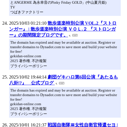
とANGERME 為永幸音のPinky Friday GOLD」(中山夏月姫)
TV
つばきファクトリー
2025/10/03 01:21:10
散歩道楽特別公演 VOL.2『ストロ
ンガー』 | 散歩道楽特別公演 ＶＯＬ.２ 『ストロンガ
ー』の期間限定ブログです。
The domain has expired and may be available at auction. Register or
transfer domains to Dynadot.com to save more and build your website
for free!
gekidan-online.com
2025 著作権. 不許複製
プライバシーポリシー
2025/10/02 19:44:14
劇団ゲキハロ第6回公演『あたるも
八卦!?』 公式ブログ
The domain has expired and may be available at auction. Register or
transfer domains to Dynadot.com to save more and build your website
for free!
gekidan-online.com
2025 著作権. 不許複製
プライバシーポリシー
2025/10/01 16:21:37
戦国自衛隊〓女性自衛官帰還セヨ |