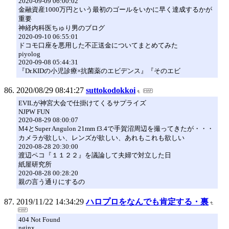
2020-09-09 06:00:02
金融資産1000万円という最初のゴールをいかに早く達成するかが
重要
神経内科医ちゅり男のブログ
2020-09-10 06:55:01
ドコモ口座を悪用した不正送金についてまとめてみた
piyolog
2020-09-08 05:44:31
『Dr.KIDの小児診療×抗菌薬のエビデンス』『そのエビ
2020/08/29 08:41:27
suttokodokkoi
EVILが神宮大会で仕掛けてくるサプライズ
NJPW FUN
2020-08-29 08:00:07
M4とSuper Angulon 21mm f3.4で手賀沼周辺を撮ってきたが・・・
カメラが欲しい、レンズが欲しい、あれもこれも欲しい
2020-08-28 20:30:00
渡辺ペコ『１１２２』を議論して夫婦で対立した日
紙屋研究所
2020-08-28 00:28:20
親の言う通りにするの
2019/11/22 14:34:29
ハロプロをなんでも肯定する・裏
404 Not Found
nginx