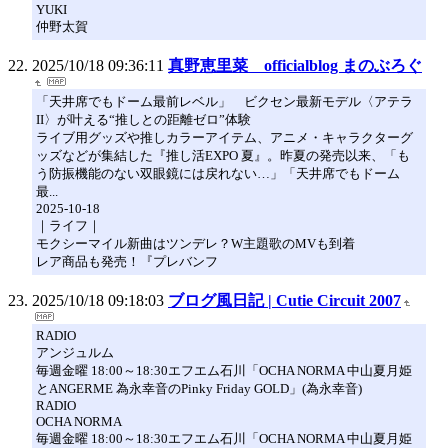
YUKI
仲野太賀
2025/10/18 09:36:11
真野恵里菜 officialblog まのぶろぐ
「天井席でもドーム最前レベル」 ビクセン最新モデル〈アテラ
II〉が叶える“推しとの距離ゼロ”体験
ライブ用グッズや推しカラーアイテム、アニメ・キャラクターグ
ッズなどが集結した『推し活EXPO 夏』。昨夏の発売以来、「も
う防振機能のない双眼鏡には戻れない…」「天井席でもドーム
最...
2025-10-18
｜ライフ｜
モクシーマイル新曲はツンデレ？W主題歌のMVも到着
レア商品も発売！『プレバンフ
2025/10/18 09:18:03
ブログ風日記 | Cutie Circuit 2007
RADIO
アンジュルム
毎週金曜 18:00～18:30エフエム石川「OCHA NORMA 中山夏月姫
とANGERME 為永幸音のPinky Friday GOLD」(為永幸音)
RADIO
OCHA NORMA
毎週金曜 18:00～18:30エフエム石川「OCHA NORMA 中山夏月姫