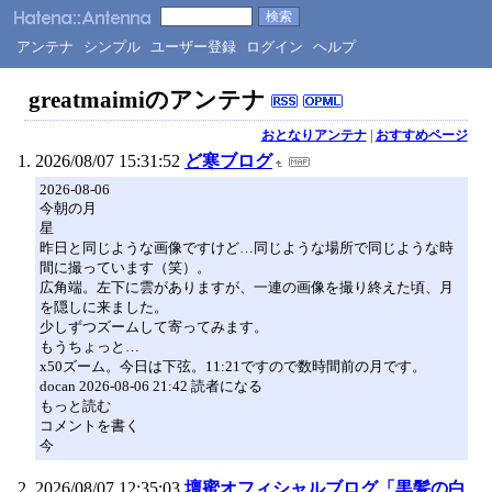
アンテナ
シンプル
ユーザー登録
ログイン
ヘルプ
greatmaimiのアンテナ
おとなりアンテナ
|
おすすめページ
2026/08/07 15:31:52
ど寒ブログ
2026-08-06
今朝の月
星
昨日と同じような画像ですけど…同じような場所で同じような時
間に撮っています（笑）。
広角端。左下に雲がありますが、一連の画像を撮り終えた頃、月
を隠しに来ました。
少しずつズームして寄ってみます。
もうちょっと…
x50ズーム。今日は下弦。11:21ですので数時間前の月です。
docan 2026-08-06 21:42 読者になる
もっと読む
コメントを書く
今
2026/08/07 12:35:03
壇蜜オフィシャルブログ「黒髪の白