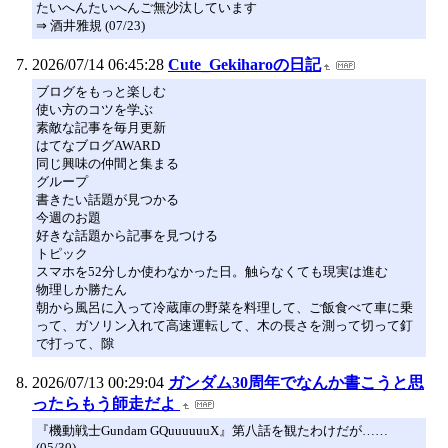
たいへんたいへんご無沙汰しています
⇒ 酒井雅規 (07/23)
2026/07/14 06:45:28
Cute_Gekiharoの日記
ブログをもっと楽しむ
使い方のコツを学ぶ
素敵な記事を毎月更新
はてなブログAWARD
同じ興味の仲間と集まる
グループ
書きたい話題が見つかる
今週のお題
好きな話題から記事を見つける
トピック
スマホを52分しか使わなかった日。触らなくても現実は進む
物理しか勝たん
朝から風呂に入って冷蔵庫の野菜を料理して、ご飯食べて車に乗
って、ガソリン入れて高速運転して、木の長さを測って切って釘
で打って、隙
2026/07/13 00:29:04
ガンダム30周年でなんか書こうと思
ったらもう師走だよ
『機動戦士Gundam GQuuuuuuX』第八話を観たわけだが……
(05/30)