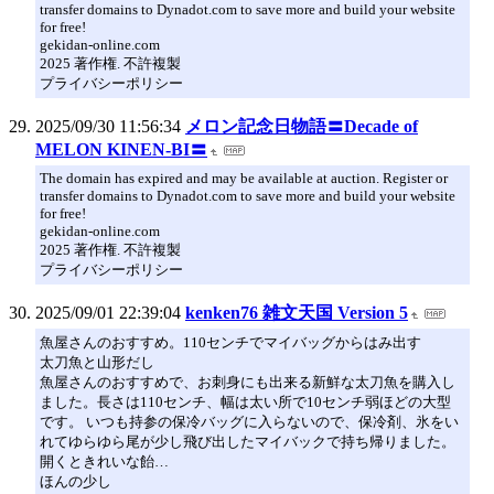
transfer domains to Dynadot.com to save more and build your website
for free!
gekidan-online.com
2025 著作権. 不許複製
プライバシーポリシー
2025/09/30 11:56:34
メロン記念日物語〓Decade of
MELON KINEN-BI〓
The domain has expired and may be available at auction. Register or
transfer domains to Dynadot.com to save more and build your website
for free!
gekidan-online.com
2025 著作権. 不許複製
プライバシーポリシー
2025/09/01 22:39:04
kenken76 雑文天国 Version 5
魚屋さんのおすすめ。110センチでマイバッグからはみ出す
太刀魚と山形だし
魚屋さんのおすすめで、お刺身にも出来る新鮮な太刀魚を購入し
ました。長さは110センチ、幅は太い所で10センチ弱ほどの大型
です。 いつも持参の保冷バッグに入らないので、保冷剤、氷をい
れてゆらゆら尾が少し飛び出したマイバックで持ち帰りました。
開くときれいな飴…
ほんの少し