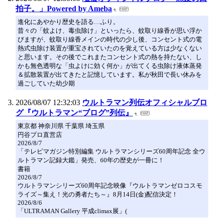
拍子。」Powered by Ameba
進化にあやかり歴史を語る…ふり。
昔々の「蚊よけ、毒虫除け」といったら、蚊取り線香が思い浮か
びますが、蚊取り線香メインの時代の少し後、コンセント式の電
熱式虫除け装置が重宝されていたのを覚えている方は少なくない
と思います。その後でこれまたコンセント式の熱を持たない、し
かも無色透明な「虫よけに効く何か」が出てくる虫除け液体蒸発
＆拡散装置が出てきたと記憶しています。私が秋田で長い休みを
過ごしていた幼少期
2026/08/07 12:32:03
ウルトラマン列伝オフィシャルブロ
グ『ウルトラマン“ブログ”列伝』
東京都 神奈川県 千葉県 埼玉県
円谷プロ直営店
2026/8/7
「テレビマガジン特別編集 ウルトラマンシリーズ60周年記念 全ウ
ルトラマン記録大鑑」発売、60年の歴史が一冊に！
書籍
2026/8/7
ウルトラマンシリーズ60周年記念映像『ウルトラマンゼロコスモ
ライズ～集え！光の勇者たち～』8月14日(金)配信決定！
2026/8/6
「ULTRAMAN Gallery 平成climax展」(