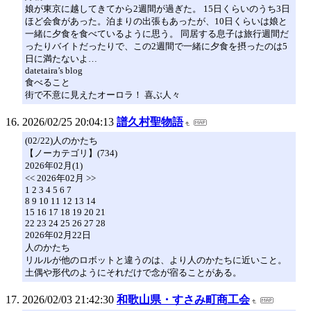
娘が東京に越してきてから2週間が過ぎた。 15日くらいのうち3日
ほど会食があった。泊まりの出張もあったが、10日くらいは娘と
一緒に夕食を食べているように思う。 同居する息子は旅行週間だ
ったりバイトだったりで、この2週間で一緒に夕食を摂ったのは5
日に満たないよ…
datetaira’s blog
食べること
街で不意に見えたオーロラ！ 喜ぶ人々
2026/02/25 20:04:13
譜久村聖物語
(02/22)人のかたち
【ノーカテゴリ】(734)
2026年02月(1)
<< 2026年02月 >>
1 2 3 4 5 6 7
8 9 10 11 12 13 14
15 16 17 18 19 20 21
22 23 24 25 26 27 28
2026年02月22日
人のかたち
リルルが他のロボットと違うのは、より人のかたちに近いこと。
土偶や形代のようにそれだけで念が宿ることがある。
2026/02/03 21:42:30
和歌山県・すさみ町商工会