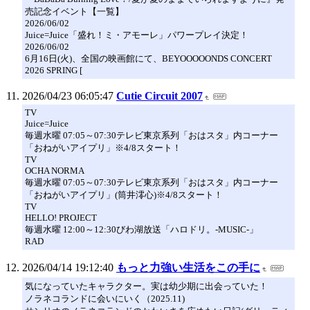
売記念イベント【一覧】
2026/06/02
Juice=Juice「盛れ！ミ・アモーレ」パワープレイ決定！
2026/06/02
6月16日(火)、全国の映画館にて、BEYOOOOONDS CONCERT
2026 SPRING [
2026/04/23 06:05:47
Cutie Circuit 2007
TV
Juice=Juice
毎週水曜 07:05～07:30テレビ東京系列「おはスタ」内コーナー
「おねがいアイプリ」※4/8スタート！
TV
OCHA NORMA
毎週水曜 07:05～07:30テレビ東京系列「おはスタ」内コーナー
「おねがいアイプリ」(筒井澪心)※4/8スタート！
TV
HELLO! PROJECT
毎週水曜 12:00～12:30びわ湖放送「ハロドリ。-MUSIC-」
RAD
2026/04/14 19:12:40
もっと力強い生活をこの手に
気になっていたキャラクター。実は幼少期に出会っていた！
ノラネコランドに会いにいく（2025.11)