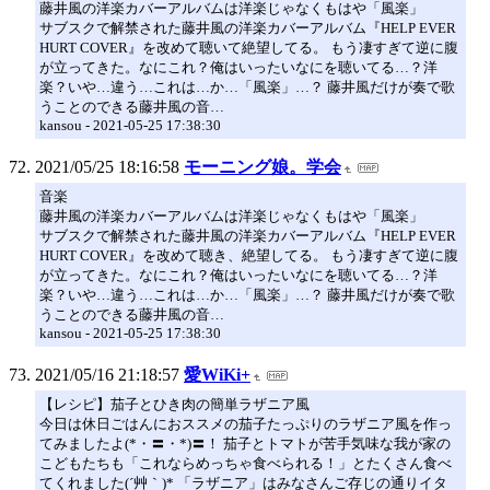
藤井風の洋楽カバーアルバムは洋楽じゃなくもはや「風楽」
サブスクで解禁された藤井風の洋楽カバーアルバム『HELP EVER
HURT COVER』を改めて聴いて絶望してる。 もう凄すぎて逆に腹
が立ってきた。なにこれ？俺はいったいなにを聴いてる…？洋
楽？いや…違う…これは…か…「風楽」…？ 藤井風だけが奏で歌
うことのできる藤井風の音…
kansou - 2021-05-25 17:38:30
2021/05/25 18:16:58
モーニング娘。学会
音楽
藤井風の洋楽カバーアルバムは洋楽じゃなくもはや「風楽」
サブスクで解禁された藤井風の洋楽カバーアルバム『HELP EVER
HURT COVER』を改めて聴き、絶望してる。 もう凄すぎて逆に腹
が立ってきた。なにこれ？俺はいったいなにを聴いてる…？洋
楽？いや…違う…これは…か…「風楽」…？ 藤井風だけが奏で歌
うことのできる藤井風の音…
kansou - 2021-05-25 17:38:30
2021/05/16 21:18:57
愛WiKi+
【レシピ】茄子とひき肉の簡単ラザニア風
今日は休日ごはんにおススメの茄子たっぷりのラザニア風を作っ
てみましたよ(*・〓・*)〓！ 茄子とトマトが苦手気味な我が家の
こどもたちも「これならめっちゃ食べられる！」とたくさん食べ
てくれました(´艸｀)* 「ラザニア」はみなさんご存じの通りイタ