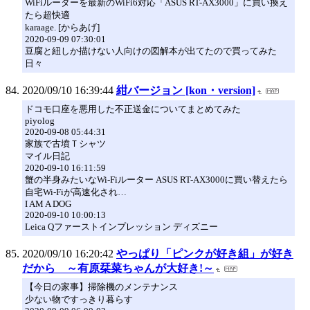
WiFiルーターを最新のWiFi6対応「ASUS RT-AX3000」に買い換え
たら超快適
karaage. [からあげ]
2020-09-09 07:30:01
豆腐と紐しか描けない人向けの図解本が出てたので買ってみた
日々
2020/09/10 16:39:44
紺バージョン [kon・version]
ドコモ口座を悪用した不正送金についてまとめてみた
piyolog
2020-09-08 05:44:31
家族で古墳Ｔシャツ
マイル日記
2020-09-10 16:11:59
蟹の半身みたいなWi-Fiルーター ASUS RT-AX3000に買い替えたら
自宅Wi-Fiが高速化され…
I AM A DOG
2020-09-10 10:00:13
Leica Qファーストインプレッション ディズニー
2020/09/10 16:20:42
やっぱり「ピンクが好き組」が好き
だから ～有原栞菜ちゃんが大好き!～
【今日の家事】掃除機のメンテナンス
少ない物ですっきり暮らす