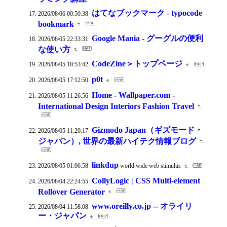
はてなブックマーク - typocode
2026/08/06 00:50:38
bookmark
Google Mania - グーグルの便利
2026/08/05 22:33:31
な使い方
CodeZine＞トップページ
2026/08/05 18:53:42
p0t
2026/08/05 17:12:50
Home - Wallpaper.com -
2026/08/05 11:26:56
International Design Interiors Fashion Travel
Gizmodo Japan（ギズモード・
2026/08/05 11:20:17
ジャパン）, 世界の最新ハイテク情報ブログ
linkdup
2026/08/05 01:06:58
world wide web stimulus
CollyLogic | CSS Multi-element
2026/08/04 22:24:55
Rollover Generator
www.oreilly.co.jp -- オライリ
2026/08/04 11:58:08
ー・ジャパン