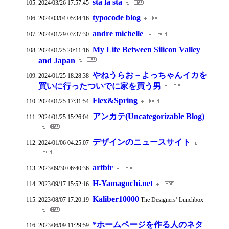
sta la sta
2024/03/26 17:57:45
typocode blog
2024/03/04 05:34:16
andre michelle
2024/01/29 03:37:30
My Life Between Silicon Valley
2024/01/25 20:11:16
and Japan
やねうらお－よっちゃんイカを
2024/01/25 18:28:38
買いに行ったついでに家を買う男
Flex&Spring
2024/01/25 17:31:54
アンカテ(Uncategorizable Blog)
2024/01/25 15:26:04
デザインのニュースサイト
2024/01/06 04:25:07
artbir
2023/09/30 06:40:36
H-Yamaguchi.net
2023/09/17 15:52:16
Kaliber10000
2023/08/07 17:20:19
The Designers’ Lunchbox
*ホームページを作る人のネタ
2023/06/09 11:29:59