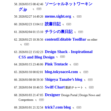
ソーシャルネットワーキン
2026/03/15 08:42:46
グ.jp
memo.xight.org
2026/02/27 14:49:26
読書日記
2026/02/23 13:04:12
チラシの裏日記
2026/02/04 01:15:10
contentEditable ToolBar
2026/01/25 10:36:56
on editer
Design Shack - Inspirational
2026/01/22 15:02:23
CSS and Blog Design
Pink Tentacle
2026/01/15 23:46:06
blog.tokyoace4.com
2026/01/10 00:02:01
Shigeya Tanabe’s blog
2026/01/08 00:59:30
Swiff Chart
2026/01/04 10:46:55
動的チャート
Dexigner
2026/01/03 21:47:05
Design Portal | Design News and
Competitons
trick7.com blog
2026/01/01 21:32:54