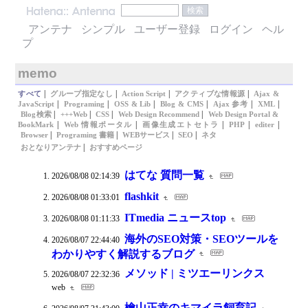
アンテナ
シンプル
ユーザー登録
ログイン
ヘル
プ
memo
|
|
|
|
すべて
グループ指定なし
Action Script
アクティブな情報源
Ajax &
|
|
|
|
|
|
JavaScript
Programing
OSS & Lib
Blog & CMS
Ajax 参考
XML
|
|
|
|
Blog検索
+++Web
CSS
Web Design Recommend
Web Design Portal &
|
|
|
|
|
BookMark
Web 情報ポータル
画像生成エトセトラ
PHP
editer
|
|
|
|
Browser
Programing 書籍
WEBサービス
SEO
ネタ
|
おとなりアンテナ
おすすめページ
はてな 質問一覧
2026/08/08 02:14:39
flashkit
2026/08/08 01:33:01
ITmedia ニュースtop
2026/08/08 01:11:33
海外のSEO対策・SEOツールを
2026/08/07 22:44:40
わかりやすく解説するブログ
メソッド | ミツエーリンクス
2026/08/07 22:32:36
web
檜山正幸のキマイラ飼育記