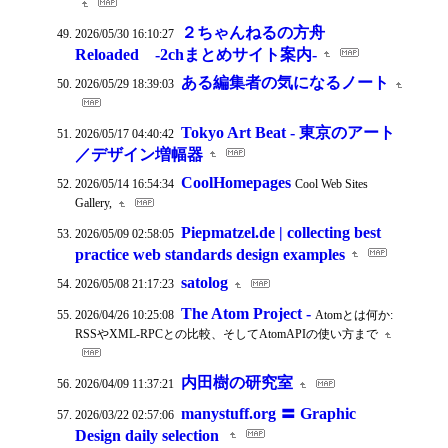
２ちゃんねるの方舟
2026/05/30 16:10:27
Reloaded -2chまとめサイト案内-
ある編集者の気になるノート
2026/05/29 18:39:03
Tokyo Art Beat - 東京のアート
2026/05/17 04:40:42
／デザイン増幅器
CoolHomepages
2026/05/14 16:54:34
Cool Web Sites
Gallery,
Piepmatzel.de | collecting best
2026/05/09 02:58:05
practice web standards design examples
satolog
2026/05/08 21:17:23
The Atom Project -
2026/04/26 10:25:08
Atomとは何か:
RSSやXML-RPCとの比較、そしてAtomAPIの使い方まで
内田樹の研究室
2026/04/09 11:37:21
manystuff.org 〓 Graphic
2026/03/22 02:57:06
Design daily selection