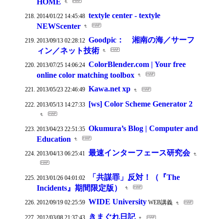
HOME
textyle center - textyle
2014/01/22 14:45:48
NEWScenter
Goodpic： 湘南の海／サーフ
2013/09/13 02:28:12
ィン／ネット技術
ColorBlender.com | Your free
2013/07/25 14:06:24
online color matching toolbox
Kawa.net xp
2013/05/23 22:46:49
[ws] Color Scheme Generator 2
2013/05/13 14:27:33
Okumura’s Blog | Computer and
2013/04/23 22:51:35
Education
最速インターフェース研究会
2013/04/13 06:25:41
「共謀罪」反対！（『The
2013/01/26 04:01:02
Incidents』期間限定版）
WIDE University
2012/09/19 02:25:59
WEB講義
きまぐれ日記
2012/03/08 21:37:43