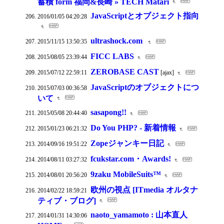
蓄積 form 福岡&長崎 » TECH Matari
JavaScriptとオブジェクト指向
2016/01/05 04:20:28
ultrashock.com
2015/11/15 13:50:35
FICC LABS
2015/08/05 23:39:44
ZEROBASE CAST
2015/07/12 22:59:11
[ajax]
JavaScriptのオブジェクトにつ
2015/07/03 00:36:58
いて
sasapong!!
2015/05/08 20:44:40
Do You PHP? - 新着情報
2015/01/23 06:21:32
Zopeジャンキー日記
2014/09/16 19:51:22
fcukstar.com・Awards!
2014/08/11 03:27:32
9zaku MobileSuits™
2014/08/01 20:56:20
欧州の視点 [ITmedia オルタナ
2014/02/22 18:59:21
ティブ・ブログ]
naoto_yamamoto : 山本直人
2014/01/31 14:30:06