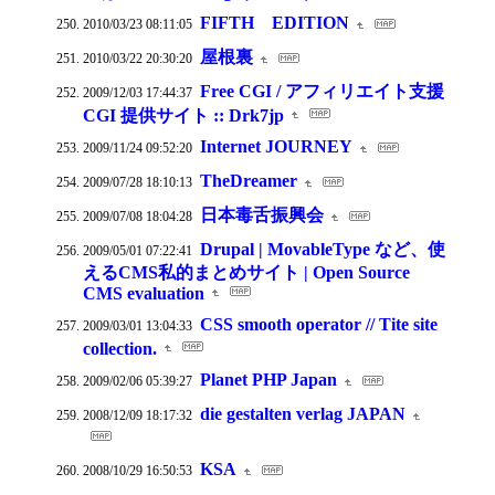
FIFTH EDITION
2010/03/23 08:11:05
屋根裏
2010/03/22 20:30:20
Free CGI / アフィリエイト支援
2009/12/03 17:44:37
CGI 提供サイト :: Drk7jp
Internet JOURNEY
2009/11/24 09:52:20
TheDreamer
2009/07/28 18:10:13
日本毒舌振興会
2009/07/08 18:04:28
Drupal | MovableType など、使
2009/05/01 07:22:41
えるCMS私的まとめサイト | Open Source
CMS evaluation
CSS smooth operator // Tite site
2009/03/01 13:04:33
collection.
Planet PHP Japan
2009/02/06 05:39:27
die gestalten verlag JAPAN
2008/12/09 18:17:32
KSA
2008/10/29 16:50:53