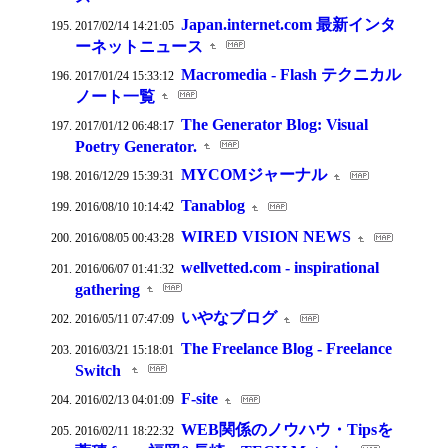
Japan.internet.com 最新インタ
2017/02/14 14:21:05
ーネットニュース
Macromedia - Flash テクニカル
2017/01/24 15:33:12
ノート一覧
The Generator Blog: Visual
2017/01/12 06:48:17
Poetry Generator.
MYCOMジャーナル
2016/12/29 15:39:31
Tanablog
2016/08/10 10:14:42
WIRED VISION NEWS
2016/08/05 00:43:28
wellvetted.com - inspirational
2016/06/07 01:41:32
gathering
いやなブログ
2016/05/11 07:47:09
The Freelance Blog - Freelance
2016/03/21 15:18:01
Switch
F-site
2016/02/13 04:01:09
WEB関係のノウハウ・Tipsを
2016/02/11 18:22:32