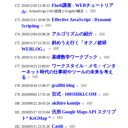
Flash講座 - WEBチュートリア
2018/12/26 12:30:23
ル
- ActionScript 2.0の基礎とGraphの概念
Effective JavaScript - Dynamic
2018/12/11 20:06:59
Scripting
アルゴリズムの紹介
2018/12/04 03:08:28
斜めうえ行く「オクノ総研
2018/11/17 21:59:55
WEBLOG」
基礎数学ワークブック
2018/11/13 20:09:12
ワークスタイル・メモ：インタ
2018/10/23 23:00:01
ーネット時代の仕事術やツールの未来を考え
る
graffiti-blog
2018/10/18 15:49:57
百式 - 100SHIKI.COM
2018/09/02 17:55:10
akihiro kamijo
2018/06/22 20:43:24
汎用 Google Maps API スクリプ
2018/05/17 10:55:04
ト“ KsGMap ”
Castit
2018/05/11 23:31:26