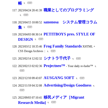
帳
職業としてのプログラミング
2023/04/24 20:41:39
sanonosa システム管理コラム
2023/04/15 10:00:52
集
PETITBOYS pres. STYLE OF
2023/04/03 00:30:14
DESIGN
Frog Family Standards
2023/03/12 18:35:46
XHTML +
CSS Design Archives ::
シナトラ千代子
2023/02/14 12:02:32
Projectneo™
2023/02/13 02:02:36
- Your daily re-fueler™
AUSGANG SOFT
2022/12/10 09:43:07
Advertising/Design Goodness
2022/11/19 04:32:08
移民メディア［Migrant
2022/09/03 07:10:41
Research Media]