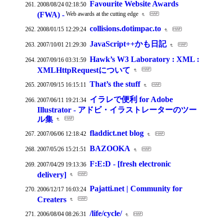
Favourite Website Awards
2008/08/24 02:18:50
(FWA) -
Web awards at the cutting edge
collisions.dotimpac.to
2008/01/15 12:29:24
JavaScript++かも日記
2007/10/01 21:29:30
Hawk’s W3 Laboratory : XML :
2007/09/16 03:31:59
XMLHttpRequestについて
That’s the stuff
2007/09/15 16:15:11
イラレで便利 for Adobe
2007/06/11 19:21:34
Illustrator - アドビ・イラストレーターのツー
ル集
fladdict.net blog
2007/06/06 12:18:42
BAZOOKA
2007/05/26 15:21:51
F:E:D - [fresh electronic
2007/04/29 19:13:36
delivery]
Pajatti.net | Community for
2006/12/17 16:03:24
Creaters
/life/cycle/
2006/08/04 08:26:31