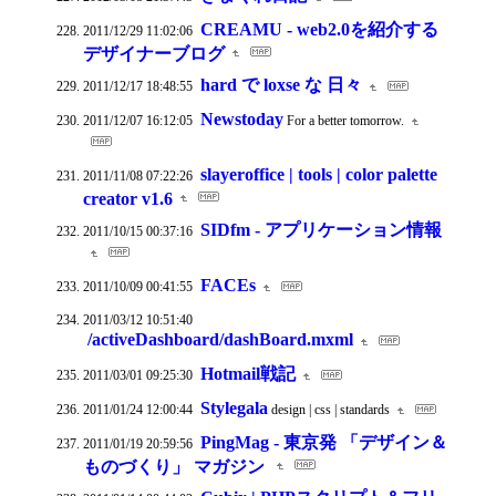
CREAMU - web2.0を紹介する
2011/12/29 11:02:06
デザイナーブログ
hard で loxse な 日々
2011/12/17 18:48:55
Newstoday
2011/12/07 16:12:05
For a better tomorrow.
slayeroffice | tools | color palette
2011/11/08 07:22:26
creator v1.6
SIDfm - アプリケーション情報
2011/10/15 00:37:16
FACEs
2011/10/09 00:41:55
2011/03/12 10:51:40
/activeDashboard/dashBoard.mxml
Hotmail戦記
2011/03/01 09:25:30
Stylegala
2011/01/24 12:00:44
design | css | standards
PingMag - 東京発 「デザイン＆
2011/01/19 20:59:56
ものづくり」 マガジン