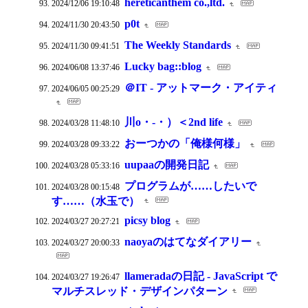
hereticanthem co.,ltd.
2024/12/06 19:10:48
p0t
2024/11/30 20:43:50
The Weekly Standards
2024/11/30 09:41:51
Lucky bag::blog
2024/06/08 13:37:46
＠IT - アットマーク・アイティ
2024/06/05 00:25:29
川o・-・）＜2nd life
2024/03/28 11:48:10
おーつかの「俺様何様」
2024/03/28 09:33:22
uupaaの開発日記
2024/03/28 05:33:16
プログラムが……したいで
2024/03/28 00:15:48
す……（水玉で）
picsy blog
2024/03/27 20:27:21
naoyaのはてなダイアリー
2024/03/27 20:00:33
llameradaの日記 - JavaScript で
2024/03/27 19:26:47
マルチスレッド・デザインパターン