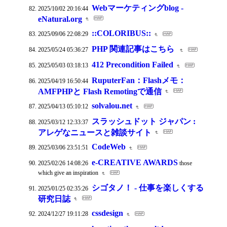
Webマーケティングblog -
2025/10/02 20:16:44
eNatural.org
::COLORIBUS::
2025/09/06 22:08:29
PHP 関連記事はこちら
2025/05/24 05:36:27
412 Precondition Failed
2025/05/03 03:18:13
RuputerFan：Flashメモ：
2025/04/19 16:50:44
AMFPHPと Flash Remotingで通信
solvalou.net
2025/04/13 05:10:12
スラッシュドット ジャパン :
2025/03/12 12:33:37
アレゲなニュースと雑談サイト
CodeWeb
2025/03/06 23:51:51
e-CREATIVE AWARDS
2025/02/26 14:08:26
those
which give an inspiration
シゴタノ！ - 仕事を楽しくする
2025/01/25 02:35:26
研究日誌
cssdesign
2024/12/27 19:11:28