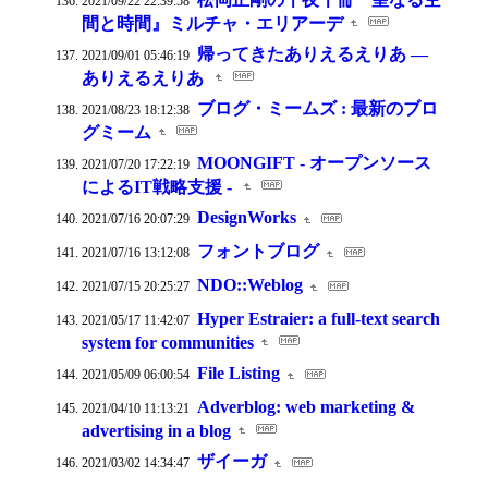
2021/09/22 22:39:58
間と時間』ミルチャ・エリアーデ
帰ってきたありえるえりあ —
2021/09/01 05:46:19
ありえるえりあ
ブログ・ミームズ : 最新のブロ
2021/08/23 18:12:38
グミーム
MOONGIFT - オープンソース
2021/07/20 17:22:19
によるIT戦略支援 -
DesignWorks
2021/07/16 20:07:29
フォントブログ
2021/07/16 13:12:08
NDO::Weblog
2021/07/15 20:25:27
Hyper Estraier: a full-text search
2021/05/17 11:42:07
system for communities
File Listing
2021/05/09 06:00:54
Adverblog: web marketing &
2021/04/10 11:13:21
advertising in a blog
ザイーガ
2021/03/02 14:34:47