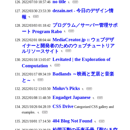
no title
2022/07/10 18:57:46
dezain.net - 今日のデザイン情
2022/03/30 23:53:39
報
プログラム／サーバー管理サポ
2022/03/03 01:18:42
ート Program Rabo
MediaCreator.jp :: ウェブデザ
2022/02/01 08:04:44
イナーと開発者のためのウェブチュートリア
ルリソースサイト
Levitated | the Exploration of
2022/01/18 13:05:07
Computation
Badlands ～映画と芝居と音楽
2022/01/17 09:34:19
と～
Moluv’s Picks
2022/01/12 13:03:50
Engadget Japanese
2022/01/08 11:48:59
CSS Drive
2021/10/26 04:28:19
Categorized CSS gallery and
examples.
404 Blog Not Found
2021/10/01 17:14:50
松岡正剛の千夜千冊『聖なる空