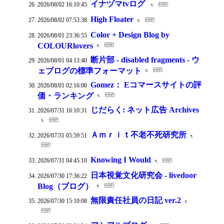
イナヅマtvログ
2026/08/02 16:10:45
High Floater
2026/08/02 07:53:38
Color + Design Blog by
2026/08/01 23:36:55
COLOURlovers
断片部 - disabled fragments - ウ
2026/08/01 04:13:40
ェブログの標準フォーマット
Gomez： Eコマースサイトの評
2026/08/01 02:16:00
価・ランキング
じだらく: ネット広告 Archives
2026/07/31 16:10:31
Ａｍｒｉｔ不老不死研究所
2026/07/31 05:59:51
Knowing I Would
2026/07/31 04:45:10
日本視覚文化研究会 - livedoor
2026/07/30 17:36:22
Blog（ブログ）
無限責任社員の日記 ver.2
2026/07/30 15:10:08