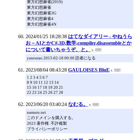
東方幻想麻雀(2019)
東方幻想麻雀
東方幻想麻雀3G
東方幻想麻雀4
東方幻想麻雀4N
2024/01/25 18:28:38
はてなダイアリー - やねうら
お－AIとかC#,3D,数学,compiler,disassembleとか
について書いちゃうぞ、と。
yaneurao 2015-02-18 00:00 読者になる
2023/08/04 08:43:28
GAULOISES BluE
1 2 3 4 5 6 7
8 9 10 11 12 13 14
15 16 17 18 19 20 21
22 23 24 25 26 27 28
2023/06/20 03:40:24
なむる。
namuru.net
このドメインを購入する。
2023 著作権. 不許複製
プライバシーポリシー