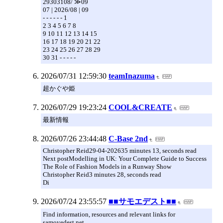
29303108/ ≫09
07 | 2026/08 | 09
- - - - - - 1
2 3 4 5 6 7 8
9 10 11 12 13 14 15
16 17 18 19 20 21 22
23 24 25 26 27 28 29
30 31 - - - - -
2026/07/31 12:59:30
teamInazuma
超かぐや姫
2026/07/29 19:23:24
COOL&CREATE
最新情報
2026/07/26 23:44:48
C-Base 2nd
Christopher Reid29-04-202635 minutes 13, seconds read
Next postModelling in UK: Your Complete Guide to Success
The Role of Fashion Models in a Runway Show
Christopher Reid3 minutes 28, seconds read
Di
2026/07/24 23:55:57
■■サモエデスト■■
Find information, resources and relevant links for
samoyedest.net.