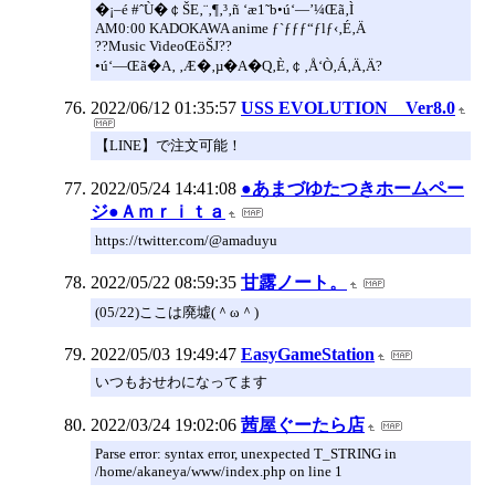
�¡–é #ˆÙ�￠ŠE‚¨‚¶‚³‚ñ ‘æ1˜b•ú‘—’¼Œã‚Ì
AM0:00 KADOKAWA anime ƒ`ƒƒƒ“ƒlƒ‹‚É‚Ä
??Music VideoŒöŠJ??
•ú‘—Œã�A‚ ‚Æ�­‚µ�A�Q‚È‚￠‚Å‘Ò‚Á‚Ä‚Ä?
2022/06/12 01:35:57
USS EVOLUTION Ver8.0
【LINE】で注文可能！
2022/05/24 14:41:08
●あまづゆたつきホームペー
ジ●Ａｍｒｉｔａ
https://twitter.com/@amaduyu
2022/05/22 08:59:35
甘露ノート。
(05/22)ここは廃墟(＾ω＾)
2022/05/03 19:49:47
EasyGameStation
いつもおせわになってます
2022/03/24 19:02:06
茜屋ぐーたら店
Parse error: syntax error, unexpected T_STRING in
/home/akaneya/www/index.php on line 1