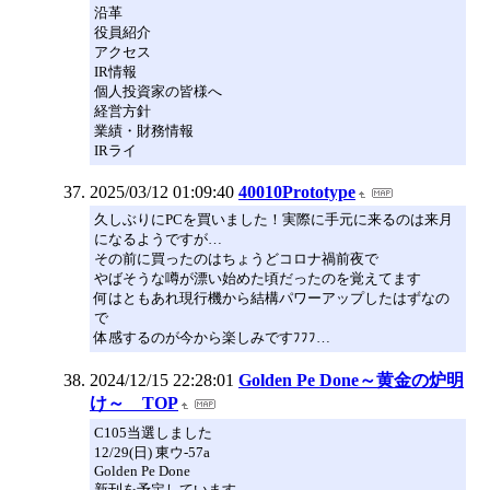
沿革
役員紹介
アクセス
IR情報
個人投資家の皆様へ
経営方針
業績・財務情報
IRライ
2025/03/12 01:09:40
40010Prototype
久しぶりにPCを買いました！実際に手元に来るのは来月
になるようですが…
その前に買ったのはちょうどコロナ禍前夜で
やばそうな噂が漂い始めた頃だったのを覚えてます
何はともあれ現行機から結構パワーアップしたはずなの
で
体感するのが今から楽しみですﾌﾌﾌ…
2024/12/15 22:28:01
Golden Pe Done～黄金の炉明
け～ TOP
C105当選しました
12/29(日) 東ウ-57a
Golden Pe Done
新刊を予定しています