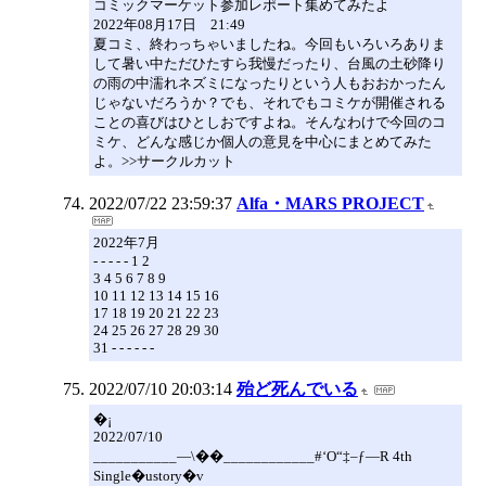
コミックマーケット参加レポート集めてみたよ
2022年08月17日 21:49
夏コミ、終わっちゃいましたね。今回もいろいろありま
して暑い中ただひたすら我慢だったり、台風の土砂降り
の雨の中濡れネズミになったりという人もおおかったん
じゃないだろうか？でも、それでもコミケが開催される
ことの喜びはひとしおですよね。そんなわけで今回のコ
ミケ、どんな感じか個人の意見を中心にまとめてみた
よ。>>サークルカット
2022/07/22 23:59:37
Alfa・MARS PROJECT
2022年7月
- - - - - 1 2
3 4 5 6 7 8 9
10 11 12 13 14 15 16
17 18 19 20 21 22 23
24 25 26 27 28 29 30
31 - - - - - -
2022/07/10 20:03:14
殆ど死んでいる
�¡
2022/07/10
___________—\��____________#‘O“‡–ƒ—R 4th
Single�ustory�v