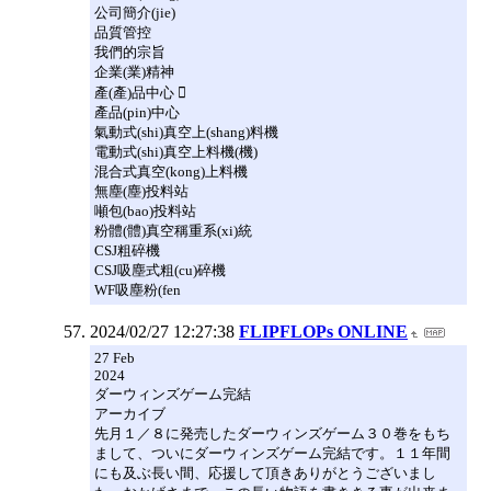
公司簡介(jie)
品質管控
我們的宗旨
企業(業)精神
產(產)品中心 
產品(pin)中心
氣動式(shi)真空上(shang)料機
電動式(shi)真空上料機(機)
混合式真空(kong)上料機
無塵(塵)投料站
噸包(bao)投料站
粉體(體)真空稱重系(xi)統
CSJ粗碎機
CSJ吸塵式粗(cu)碎機
WF吸塵粉(fen
2024/02/27 12:27:38
FLIPFLOPs ONLINE
27 Feb
2024
ダーウィンズゲーム完結
アーカイブ
先月１／８に発売したダーウィンズゲーム３０巻をもち
まして、ついにダーウィンズゲーム完結です。１１年間
にも及ぶ長い間、応援して頂きありがとうございまし