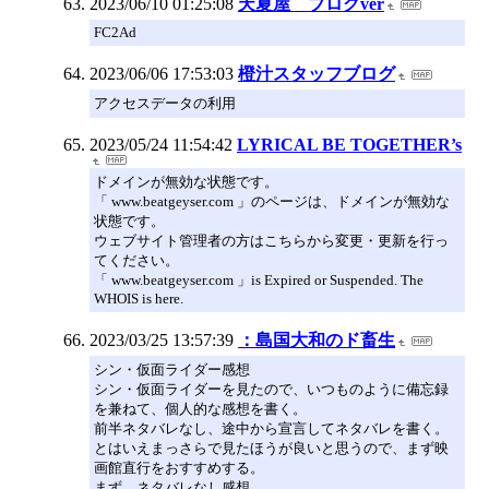
2023/06/10 01:25:08
天夏屋 ブログver
FC2Ad
2023/06/06 17:53:03
橙汁スタッフブログ
アクセスデータの利用
2023/05/24 11:54:42
LYRICAL BE TOGETHER’s
ドメインが無効な状態です。
「 www.beatgeyser.com 」のページは、ドメインが無効な
状態です。
ウェブサイト管理者の方はこちらから変更・更新を行っ
てください。
「 www.beatgeyser.com 」is Expired or Suspended. The
WHOIS is here.
2023/03/25 13:57:39
：島国大和のド畜生
シン・仮面ライダー感想
シン・仮面ライダーを見たので、いつものように備忘録
を兼ねて、個人的な感想を書く。
前半ネタバレなし、途中から宣言してネタバレを書く。
とはいえまっさらで見たほうが良いと思うので、まず映
画館直行をおすすめする。
まず、ネタバレなし感想。