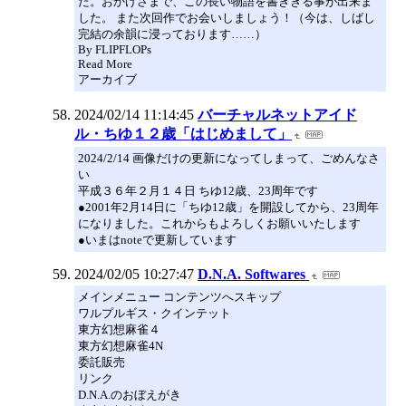
た。おかげさまで、この長い物語を書ききる事が出来ま
した。 また次回作でお会いしましょう！（今は、しばし
完結の余韻に浸っております……）
By FLIPFLOPs
Read More
アーカイブ
2024/02/14 11:14:45
バーチャルネットアイド
ル・ちゆ１２歳「はじめまして」
2024/2/14 画像だけの更新になってしまって、ごめんなさ
い
平成３６年２月１４日 ちゆ12歳、23周年です
●2001年2月14日に「ちゆ12歳」を開設してから、23周年
になりました。これからもよろしくお願いいたします
●いまはnoteで更新しています
2024/02/05 10:27:47
D.N.A. Softwares
メインメニュー コンテンツへスキップ
ワルプルギス・クインテット
東方幻想麻雀４
東方幻想麻雀4N
委託販売
リンク
D.N.A.のおぼえがき