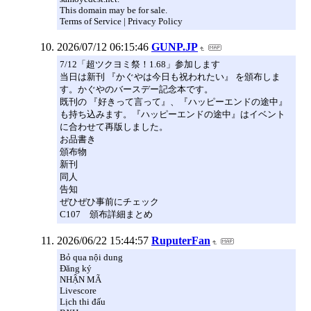
This domain may be for sale.
Terms of Service | Privacy Policy
2026/07/12 06:15:46
GUNP.JP
7/12「超ツクヨミ祭！1.68」参加します
当日は新刊 『かぐやは今日も祝われたい』 を頒布しま
す。かぐやのバースデー記念本です。
既刊の 『好きって言って』、『ハッピーエンドの途中』
も持ち込みます。『ハッピーエンドの途中』はイベント
に合わせて再版しました。
お品書き
頒布物
新刊
同人
告知
ぜひぜひ事前にチェック
C107 頒布詳細まとめ
2026/06/22 15:44:57
RuputerFan
Bỏ qua nội dung
Đăng ký
NHẬN MÃ
Livescore
Lịch thi đấu