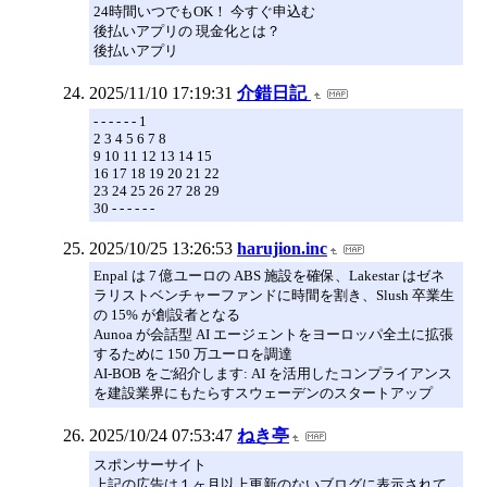
24時間いつでもOK！ 今すぐ申込む
後払いアプリの 現金化とは？
後払いアプリ
2025/11/10 17:19:31
介錯日記
- - - - - - 1
2 3 4 5 6 7 8
9 10 11 12 13 14 15
16 17 18 19 20 21 22
23 24 25 26 27 28 29
30 - - - - - -
2025/10/25 13:26:53
harujion.inc
Enpal は 7 億ユーロの ABS 施設を確保、Lakestar はゼネ
ラリストベンチャーファンドに時間を割き、Slush 卒業生
の 15% が創設者となる
Aunoa が会話型 AI エージェントをヨーロッパ全土に拡張
するために 150 万ユーロを調達
AI-BOB をご紹介します: AI を活用したコンプライアンス
を建設業界にもたらすスウェーデンのスタートアップ
2025/10/24 07:53:47
ねき亭
スポンサーサイト
上記の広告は１ヶ月以上更新のないブログに表示されて