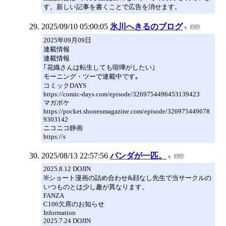
す。新しい記事を書くことで広告を消せます。
2025/09/10 05:00:05
氷川へきるのブログ
2025年09月09日
連載情報
連載情報
｢花織さんは転生しても喧嘩がしたい｣
モーニング・ツーで連載中です｡
コミックDAYS
https://comic-days.com/episode/3269754496453139423
マガポケ
https://pocket.shonenmagazine.com/episode/326975449678
9303142
ニコニコ静画
https://s
2025/08/13 22:57:56
パンダが一匹。
2025.8.12 DOJIN
※ショート漫画の詰め合わせ&顔なし先生で当サークルの
いつものとは少し趣が異なります。
FANZA
C106欠席のお知らせ
Information
2025.7.24 DOJIN