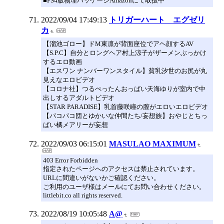
■PS4版物理パッケージAmazonにて取扱中
2022/09/04 17:49:13
トリガーハート エグゼリ
カ
【溜池ゴロー】ドM東凛が背面座位でアヘ顔するAV
【S.P.C】自分とロングヘア村上涼子がザーメンぶっかけ
するエロ動画
【エスワン ナンバーワンスタイル】貧乳汐世のお尻が丸
見えなエロビデオ
【コロナ社】つるぺったんおっぱい天海ゆりが室内で中
出しするアダルトビデオ
【STAR PARADISE】乳首藤咲瞳の膣がエロいエロビデオ
【パコパコ団とゆかいな仲間たち/妄想族】おやじとちっ
ぱい橘メアリーが妄想
2022/09/03 06:15:01
MASULAO MAXIMUM
403 Error Forbidden
指定されたページへのアクセスは禁止されています。
URLに間違いがないかご確認ください。
ご利用のユーザ様はメールにてお問い合わせください。
littlebit.co all rights reserved.
2022/08/19 10:05:48
A@