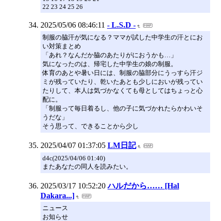
22 23 24 25 26
2025/05/06 08:46:11
- L.S.D -
制服の脇汗が気になる？ママが試した中学生の汗とにお
い対策まとめ
「あれ？なんだか脇のあたりがにおうかも…」
気になったのは、帰宅した中学生の娘の制服。
体育のあとや暑い日には、制服の脇部分にうっすら汗ジ
ミが残っていたり、乾いたあとも少しにおいが残ってい
たりして、本人は気づかなくても母としてはちょっと心
配に。
「制服って毎日着るし、他の子に気づかれたらかわいそ
うだな」
そう思って、できることから少し
2025/04/07 01:37:05
LM日記
d4c(2025/04/06 01:40)
またあなたの同人を読みたい。
2025/03/17 10:52:20
ハルだから…… [Hal
Dakara...]
ニュース
お知らせ