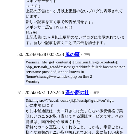
スポンサーサイト
--/--/--(--)
上記の広告は１ヶ月以上更新のないブログに表示されて
います。
新しい記事を書く事で広告が消せます。
スポンサー広告 | Page Top↑
FC2Ad
上記広告は1ヶ月以上更新のないブログに表示されていま
す。新しい記事を書くことで広告を消せます。
2024/04/28 00:52:23
風の森
Warning: file_get_contents() [function.file-get-contents]:
php_network_getaddresses: getaddrinfo failed: hostname nor
servname provided, or not known in
/home/siranagi/www/index.php on line 2
Warning
2024/03/31 12:32:26
遥か夢の社
&lt;img src="//accaii.com/kjkj17/script?guid=on"&gt;
かに本舗 口コミ
かに本舗通販は、カニ好きにはたまらない激安価格で美
味しいカニをお取り寄せできる通販サービスです。その
特徴は、国内外から厳選された
新鮮なカニを直送してくれること。しかも、季節ごとに
様々な種類のカニが取り扱われており、常に新しい味を