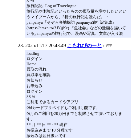
から
旅行記記 | Log of Travelogue
旅行記や体験記といったものの摂取量を増やしたいとい
うマイブームから、3冊の旅行記を読んだ。 ・
panpanya『そぞろ各地探訪 panpanya旅行記集成』
(https://amzn.to/3JYjjKc) 『魚社会』などの漫画を描いて
いるpanpanyaの旅行記で、漫画や写真、文章が入り混
2025/11/17 20:43:49
こもれびのーと
loading
ログイン
Home
買取の流れ
買取率を確認
お知らせ
お申込み
ログイン
88 %
ご利用できるカードやアプリ
※dカードプリペイドもご利用可能です。
※月のご利用を20万円までと制限させて頂いておりま
す。
** 月 ** 日 ** : ** 現在
お振込みまで 10 分程です
振込みは翌日扱いです