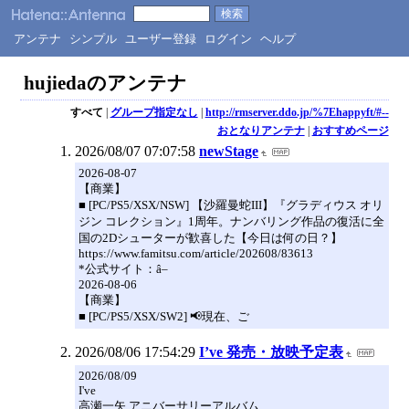
アンテナ
シンプル
ユーザー登録
ログイン
ヘルプ
hujiedaのアンテナ
すべて
|
グループ指定なし
|
http://rmserver.ddo.jp/%7Ehappyft/#--
おとなりアンテナ
|
おすすめページ
2026/08/07 07:07:58
newStage
2026-08-07
【商業】
■ [PC/PS5/XSX/NSW] 【沙羅曼蛇III】『グラディウス オリ
ジン コレクション』1周年。ナンバリング作品の復活に全
国の2Dシューターが歓喜した【今日は何の日？】
https://www.famitsu.com/article/202608/83613
*公式サイト：â–
2026-08-06
【商業】
■ [PC/PS5/XSX/SW2] 📢現在、ご
2026/08/06 17:54:29
I’ve 発売・放映予定表
2026/08/09
I've
高瀬一矢 アニバーサリーアルバム