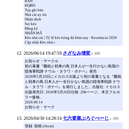
BXH
KQBD
Top ghi bàn
Nhà cái uy tín
Nhận định
Soi kèo
Đăng ký
NHẬN MÃ
Kèo nhà cái | Tỷ lệ kèo bóng đá hôm nay - Keonhacai 2026
Cập nhật Kèo nhà c
2026/06/14 19:47:59
さざなみ壊変
お知らせ・サークル
初の著書『艦砲と戦車の島 ⽇本⼈が⼀⽣⾏かない島国の
陸海軍戦跡 ナウル・タラワ・ポナペ』発売
2026年5月20日にイカロス出版より初の著書となる『艦砲
と戦車の島 ⽇本⼈が⼀⽣⾏かない島国の陸海軍戦跡 ナウ
ル・タラワ・ポナペ』を発行しました。出版社: イカロス
出版発売日: 2026年5月20日仕様: 208ページ、本文フルカ
ラー価格...
2026.06.14
お知らせ・サーク
2026/04/30 14:28:14
七六要塞ぶろぐぺーじ
登録: 投稿 (Atom)