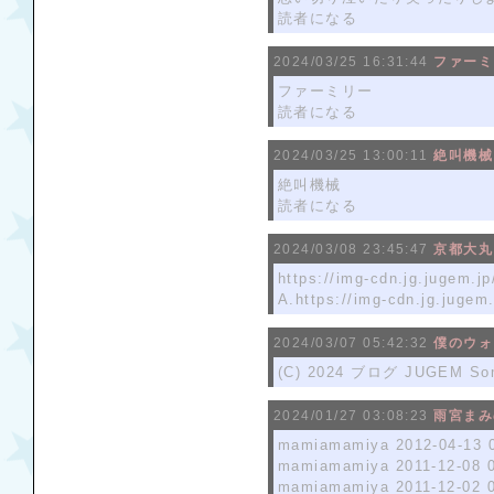
読者になる
2024/03/25 16:31:44
ファーミ
ファーミリー
読者になる
2024/03/25 13:00:11
絶叫機械
絶叫機械
読者になる
2024/03/08 23:45:47
京都大丸
https://img-cdn.jg.jugem.j
A.https://img-cdn.jg.jugem
2024/03/07 05:42:32
僕のウォ
(C) 2024 ブログ JUGEM Som
2024/01/27 03:08:23
雨宮まみ
mamiamamiya 2012-04-1
mamiamamiya 2011-12-0
mamiamamiya 2011-12-02 