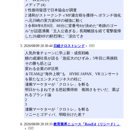
メディア (4)
1 性接待疑惑で日本協会が調査
2 浦和がストークシティMF瀬古樹を獲得へ ボランチ強化
へ元川崎の実力派MFの補強に動く
3 令和8年8月8日、88分に背番号8が決めた“奇跡のゴー
ル”が話題沸騰「主人公過ぎる」長期離脱を経て電撃復帰
した26歳MFの鮮烈弾に「涙出てき
2026/08/09 20:30:44
日経クロストレンド
人気外食チェーンに学ぶ新・成長戦略
鰻の成瀬社長が語る「急拡大のひずみ」5年目に再挑戦
その勝ち筋とは
変わる企業のIP活用
＆TEAMは“海外上映”も HYBE JAPAN、VRコンサート
を新たなエンタメビジネスの柱に
凄腕マーケターが「クロトレ」を斬る
明日からまねできる想起獲得術 複雑さをそいだ、選ば
れるブランド論
2
3
凄腕マーケターが「クロトレ」を斬る
ソニーとゴディバ、明暗分けた差？
2026/08/09 20:19:33
教育業界ニュース「ReseEd（リシード）」