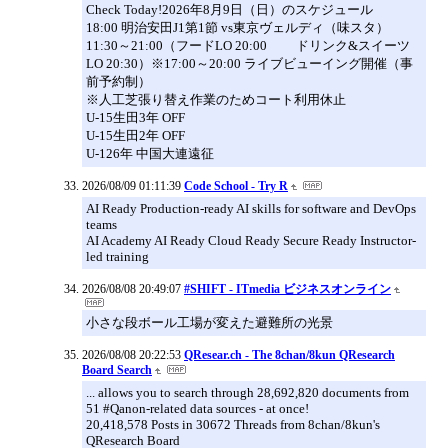
Check Today!2026年8月9日（日）のスケジュール
18:00 明治安田J1第1節 vs東京ヴェルディ（味スタ）
11:30～21:00（フードLO 20:00 ドリンク&スイーツ
LO 20:30）※17:00～20:00 ライブビューイング開催（事
前予約制）
※人工芝張り替え作業のためコート利用休止
U-15生田3年 OFF
U-15生田2年 OFF
U-126年 中国大連遠征
2026/08/09 01:11:39
Code School - Try R
AI Ready Production-ready AI skills for software and DevOps
teams
AI Academy AI Ready Cloud Ready Secure Ready Instructor-
led training
2026/08/08 20:49:07
#SHIFT - ITmedia ビジネスオンライン
小さな段ボール工場が変えた避難所の光景
2026/08/08 20:22:53
QResear.ch - The 8chan/8kun QResearch
Board Search
... allows you to search through 28,692,820 documents from
51 #Qanon-related data sources - at once!
20,418,578 Posts in 30672 Threads from 8chan/8kun's
QResearch Board