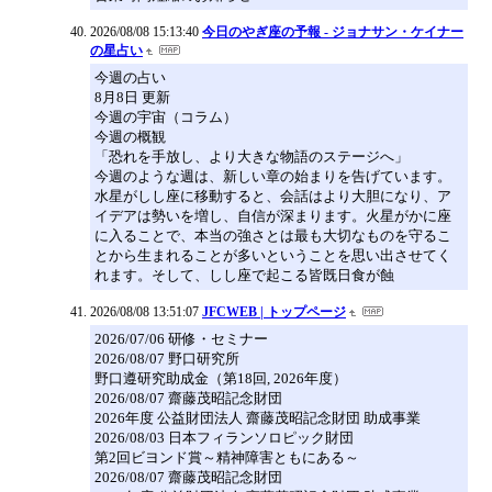
2026/08/08 15:13:40
今日のやぎ座の予報 - ジョナサン・ケイナー
の星占い
今週の占い
8月8日 更新
今週の宇宙（コラム）
今週の概観
「恐れを手放し、より大きな物語のステージへ」
今週のような週は、新しい章の始まりを告げています。
水星がしし座に移動すると、会話はより大胆になり、ア
イデアは勢いを増し、自信が深まります。火星がかに座
に入ることで、本当の強さとは最も大切なものを守るこ
とから生まれることが多いということを思い出させてく
れます。そして、しし座で起こる皆既日食が蝕
2026/08/08 13:51:07
JFCWEB | トップページ
2026/07/06 研修・セミナー
2026/08/07 野口研究所
野口遵研究助成金（第18回, 2026年度）
2026/08/07 齋藤茂昭記念財団
2026年度 公益財団法人 齋藤茂昭記念財団 助成事業
2026/08/03 日本フィランソロピック財団
第2回ビヨンド賞～精神障害ともにある～
2026/08/07 齋藤茂昭記念財団