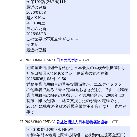
⇒ 第192話 (26/8/8)11P
最近の更新
2026/08/08
超人X New
⇒ 08.08(土)
最近の更新
2026/08/08
この世界は不完全すぎる New
⇒ 更新
最近の更新
2026/08/09 08:56:41
日々の気づき
近畿産業信用組合を救済し日本最大の民族金融機関にし
た在日韓国人でMKタクシー創業者の青木定雄
2026年08月08日 19:56
近畿産業信用組合の重要な関係者が、エムケイタクシー
の創業者である「青木定雄(あおきさだお)」です。近畿産
業信用組合の前身の京都シティ信用組合が、2000年に経
営難に陥った際に、経営支援したのが青木定雄です。
2001年に現在の名称の近畿産業信用組合となり、青木定
雄は ..
2026/08/09 07:53:32
公益社団法人日本動物福祉協会
2026.08.07 お知らせNEW!!
令和8年熊本地震に関する情報【被災動物支援募金窓口】