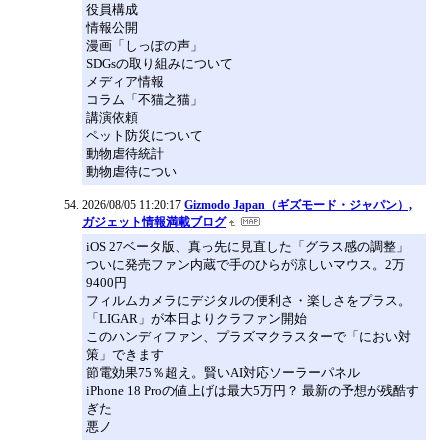
役員構成
情報公開
漫画「しっぽの声」
SDGsの取り組みについて
メディア情報
コラム「不猫之猫」
講演依頼
ペット防災について
動物虐待統計
動物虐待につい
2026/08/05 11:20:17
Gizmodo Japan（ギズモード・ジャパン）,
ガジェット情報満載ブログ
iOS 27ベータ版、真っ先に見直した「グラス感の調整」
ついに発売ファン内蔵で手のひらが涼しいマウス。2万
9400円
フィルムカメラにデジタルの便利さ・楽しさをプラス。
「LIGAR」が本日よりクラファン開始
このハンディファン、プラズマクラスターで「におい対
策」できます
節電効果75％超え。賢いAI対応ソーラーパネル
iPhone 18 Proの値上げは最大5万円？ 最新の予想が残酷す
ぎた
悪ノ