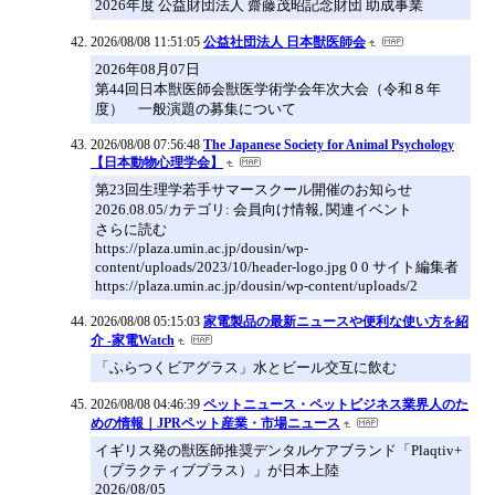
2026年度 公益財団法人 齋藤茂昭記念財団 助成事業
2026/08/08 11:51:05
公益社団法人 日本獣医師会
2026年08月07日
第44回日本獣医師会獣医学術学会年次大会（令和８年
度） 一般演題の募集について
2026/08/08 07:56:48
The Japanese Society for Animal Psychology
【日本動物心理学会】
第23回生理学若手サマースクール開催のお知らせ
2026.08.05/カテゴリ: 会員向け情報, 関連イベント
さらに読む
https://plaza.umin.ac.jp/dousin/wp-
content/uploads/2023/10/header-logo.jpg 0 0 サイト編集者
https://plaza.umin.ac.jp/dousin/wp-content/uploads/2
2026/08/08 05:15:03
家電製品の最新ニュースや便利な使い方を紹
介 -家電Watch
「ふらつくビアグラス」水とビール交互に飲む
2026/08/08 04:46:39
ペットニュース・ペットビジネス業界人のた
めの情報｜JPRペット産業・市場ニュース
イギリス発の獣医師推奨デンタルケアブランド「Plaqtiv+
（プラクティブプラス）」が日本上陸
2026/08/05