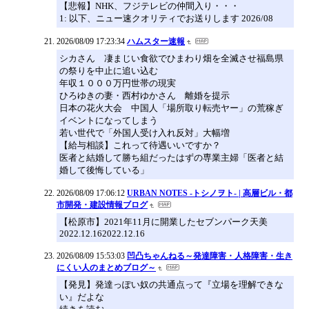
【悲報】NHK、フジテレビの仲間入り・・・
1: 以下、ニュー速クオリティでお送りします 2026/08
2026/08/09 17:23:34
ハムスター速報
シカさん 凄まじい食欲でひまわり畑を全滅させ福島県
の祭りを中止に追い込む
年収１０００万円世帯の現実
ひろゆきの妻・西村ゆかさん 離婚を提示
日本の花火大会 中国人「場所取り転売ヤー」の荒稼ぎ
イベントになってしまう
若い世代で「外国人受け入れ反対」大幅増
【給与相談】これって待遇いいですか？
医者と結婚して勝ち組だったはずの専業主婦「医者と結
婚して後悔している」
2026/08/09 17:06:12
URBAN NOTES -トシノヲト- | 高層ビル・都
市開発・建設情報ブログ
【松原市】2021年11月に開業したセブンパーク天美
2022.12.162022.12.16
2026/08/09 15:53:03
凹凸ちゃんねる～発達障害・人格障害・生き
にくい人のまとめブログ～
【発見】発達っぽい奴の共通点って『立場を理解できな
い』だよな