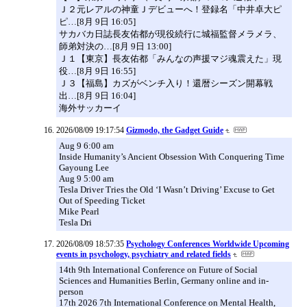
Ｊ２元レアルの神童Ｊデビューへ！登録名「中井卓大ピ
ピ…[8月 9日 16:05]
サカバカ日誌長友佑都が現役続行に城福監督メラメラ、
師弟対決の…[8月 9日 13:00]
Ｊ１【東京】長友佑都「みんなの声援マジ魂震えた」現
役…[8月 9日 16:55]
Ｊ３【福島】カズがベンチ入り！還暦シーズン開幕戦
出…[8月 9日 16:04]
海外サッカーイ
2026/08/09 19:17:54
Gizmodo, the Gadget Guide
Aug 9 6:00 am
Inside Humanity’s Ancient Obsession With Conquering Time
Gayoung Lee
Aug 9 5:00 am
Tesla Driver Tries the Old ‘I Wasn’t Driving’ Excuse to Get
Out of Speeding Ticket
Mike Pearl
Tesla Dri
2026/08/09 18:57:35
Psychology Conferences Worldwide Upcoming
events in psychology, psychiatry and related fields
14th 9th International Conference on Future of Social
Sciences and Humanities Berlin, Germany online and in-
person
17th 2026 7th International Conference on Mental Health,