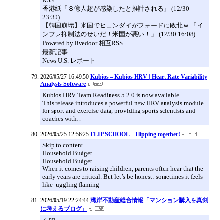
RSS
香港紙「８億人超が感染したと推計される」 (12/30
23:30)
【韓国崩壊】米国でヒュンダイがフォードに敗北ｗ 「イ
ンフレ抑制法のせいだ！米国が悪い！」 (12/30 16:08)
Powered by livedoor 相互RSS
最新記事
News U.S. レポート
2026/05/27 16:49:50
Kubios – Kubios HRV | Heart Rate Variability
Analysis Software
Kubios HRV Team Readiness 5.2.0 is now available
This release introduces a powerful new HRV analysis module
for sport and exercise data, providing sports scientists and
coaches with…
2026/05/25 12:56:25
FLIP SCHOOL – Flipping together!
Skip to content
Household Budget
Household Budget
When it comes to raising children, parents often hear that the
early years are critical. But let’s be honest: sometimes it feels
like juggling flaming
2026/05/19 22:24:44
湾岸不動産総合情報「マンション購入を真剣
に考えるブログ」