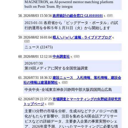
MAGNETRON, an AI-powered mentor matching platform
built on Posit Team. By integra
2026/08/03 15:50:56
政府統計の総合窓口 GL01010101
2023-01-31 各府省から「ビッグデータ・ポータル」の試
行的運用を令和５年１月31日（火）から開始します
2026/08/02 16:01:04
暇人＼(^o^)／速報 - ライブドアブログ
ニュース (22475)
2026/08/01 12:12:16
中央調査社
2026/07/30
第19回メディアに関する全国世論調査
2026/07/31 18:36:32
建設ニュース 入札情報、落札情報、建設会
社の情報は建通新聞社
中央中央･全域東京神奈川静岡中部大阪四国岡山広島
2026/07/29 22:37:25
市場調査とマーケティングの矢野経済研究所
トップページ
主要13分野の市場を分析、生成AIなどテクノロジーの進
化がもたらす影響や、注目を集めるAI英会話アプリサー
ビスなどの詳細データ、主要参入企業の事業実態やシェ
ア、2026年度予測、といったマーケティングに必要な情