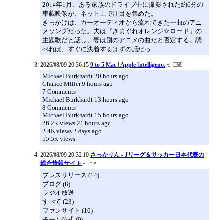
2014年1月、ある家族のドライブ中に撮影された約6分の
車載映像が、ネット上で注目を集めた。
きっかけは、カーオーディオから流れてきた一曲のアニ
メソングだった。夫は『きまぐれオレンジ☆ロード』の
主題歌だと話し、妻は別のアニメの曲だと否定する。調
べれば、すぐに決着するはずの話だっ
2026/08/09 20:36:15
9 to 5 Mac | Apple Intelligence
Michael Burkhardt 20 hours ago
Chance Miller 9 hours ago
7 Comments
Michael Burkhardt 13 hours ago
8 Comments
Michael Burkhardt 15 hours ago
26.2K views 21 hours ago
2.4K views 2 days ago
55.5K views
2026/08/09 20:32:10
さっかりん - Jリーグ＆サッカー日本代表の
総合情報サイト
プレスリリース (14)
ブログ (8)
ラジオ放送
すべて (23)
ファンサイト (10)
チーム公式 (9)