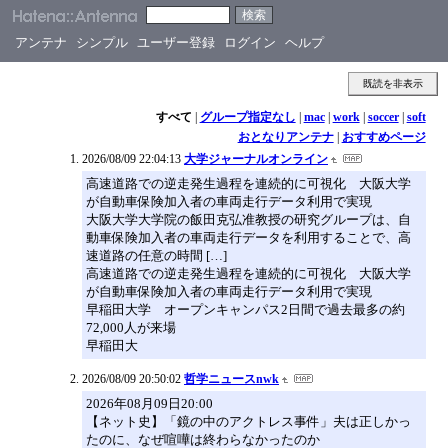
アンテナ
シンプル
ユーザー登録
ログイン
ヘルプ
既読を非表示
すべて
|
グループ指定なし
|
mac
|
work
|
soccer
|
soft
おとなりアンテナ
|
おすすめページ
2026/08/09 22:04:13
大学ジャーナルオンライン
高速道路での逆走発生過程を連続的に可視化 大阪大学
が自動車保険加入者の車両走行データ利用で実現
大阪大学大学院の飯田克弘准教授の研究グループは、自
動車保険加入者の車両走行データを利用することで、高
速道路の任意の時間 […]
高速道路での逆走発生過程を連続的に可視化 大阪大学
が自動車保険加入者の車両走行データ利用で実現
早稲田大学 オープンキャンパス2日間で過去最多の約
72,000人が来場
早稲田大
2026/08/09 20:50:02
哲学ニュースnwk
2026年08月09日20:00
【ネット史】「鏡の中のアクトレス事件」夫は正しかっ
たのに、なぜ喧嘩は終わらなかったのか