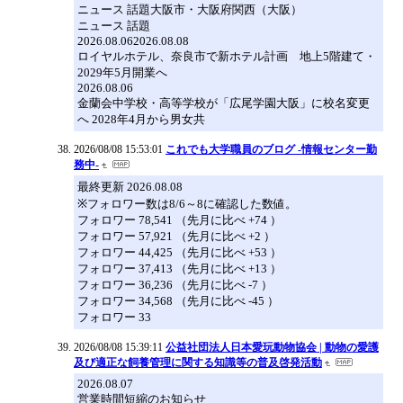
ニュース 話題大阪市・大阪府関西（大阪）
ニュース 話題
2026.08.062026.08.08
ロイヤルホテル、奈良市で新ホテル計画 地上5階建て・
2029年5月開業へ
2026.08.06
金蘭会中学校・高等学校が「広尾学園大阪」に校名変更
へ 2028年4月から男女共
2026/08/08 15:53:01
これでも大学職員のブログ -情報センター勤
務中-
最終更新 2026.08.08
※フォロワー数は8/6～8に確認した数値。
フォロワー 78,541 （先月に比べ +74 ）
フォロワー 57,921 （先月に比べ +2 ）
フォロワー 44,425 （先月に比べ +53 ）
フォロワー 37,413 （先月に比べ +13 ）
フォロワー 36,236 （先月に比べ -7 ）
フォロワー 34,568 （先月に比べ -45 ）
フォロワー 33
2026/08/08 15:39:11
公益社団法人日本愛玩動物協会 | 動物の愛護
及び適正な飼養管理に関する知識等の普及啓発活動
2026.08.07
営業時間短縮のお知らせ