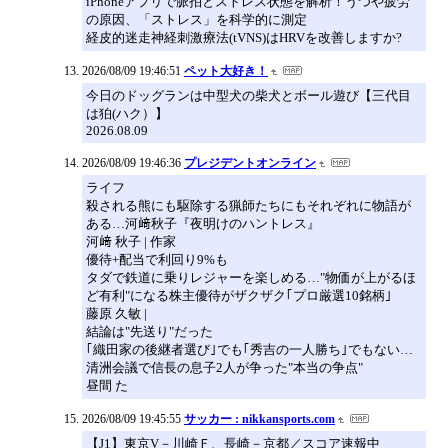
iPhoneアプリで脈拍とストレス状態を解析！うつや疲労
の原因、「ストレス」を科学的に測定
経皮的迷走神経刺激療法(tVNS)はHRVを改善しますか?
2026/08/09 19:46:51
ペット大好き！
今日のドッグランは中型犬の柴犬とボール遊び【三代目
は狛(ハク）】
2026.08.09
2026/08/09 19:46:36
プレジデントオンライン
ライフ
殺される熊にも駆除する猟師たちにもそれぞれに物語が
ある…河﨑秋子『夜明けのハントレス』
河﨑 秋子 | 作家
優待+配当で利回り9%も
タダで鉄道に乗りレジャーを楽しめる…"物価が上がるほ
ど有利"になる株主優待がザクザク｢プロ厳選10銘柄｣
藤原 久敏 |
結論は"先送り"だった
｢織田家の後継者選び｣でも｢秀吉の一人勝ち｣でもない…
清洲会議で信長の息子2人が争った"本当の争点"
昼間 た
2026/08/09 19:45:55
サッカー : nikkansports.com
【J1】東京V－川崎Ｆ、長崎－京都／スコア速報中