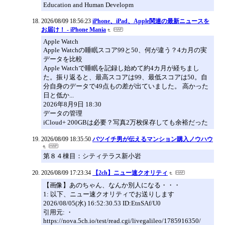
Education and Human Developm
2026/08/09 18:56:23
iPhone、iPad、Apple関連の最新ニュースを
お届け！ - iPhone Mania
Apple Watch
Apple Watchの睡眠スコア99と50、何が違う？4カ月の実
データを比較
Apple Watchで睡眠を記録し始めて約4カ月が経ちまし
た。振り返ると、最高スコアは99、最低スコアは50。自
分自身のデータで49点もの差が出ていました。 高かった
日と低か...
2026年8月9日 18:30
データの管理
iCloud+ 200GBは必要？写真2万枚保存しても余裕だった
2026/08/09 18:35:50
バツイチ男が伝えるマンション購入ノウハウ
第８４棟目：シティテラス新小岩
2026/08/09 17:23:34
【2ch】ニュー速クオリティ
【画像】あのちゃん、なんか別人になる・・・
1: 以下、ニュー速クオリティでお送りします
2026/08/05(水) 16:52:30.53 ID:EtnSAf/U0
引用元: ・
https://nova.5ch.io/test/read.cgi/livegalileo/1785916350/