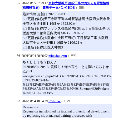
2026/08/05 07:29:12
京都大阪神戸 建設工事のお知らせ看板情報
(標識設置届)｜建設データバンクKDB
最新情報 更新日 2026/08/03
8/3更新 (仮称)天王寺区玉造本町新築計画 大阪府大阪市天
王寺区玉造本町1-16ほか 1323.92㎡
8/3更新 (仮称)プレサンス都島区内代町三丁目新築工事 大
阪府大阪市都島区内代町3-8-3 2359.07㎡
8/3更新 (仮称)大阪市中央区平野町1丁目新築工事 大阪府
大阪市中央区平野町1-16ほか 2106.21㎡
8/3更新 (仮称)北区天神橋3
2026/08/04 20:26:02
nikaidou.com
ちくしょうもうねえよ
2026/08/04 20:13 -貴様ら！俺の言うことを聞いてみませ
んか？
www.gamers.co.jp/pn/%E3%80%90%E3%82%B0%E3%83%
83%E3%82%BA-
%E3%82%BF%E3%83%9A%E3%82%B9%E3%83%88%E
3%83%AA%E3%83%BC%E3%80%91Summer%20Pockets
%20REFLECTION%
2026/08/04 18:54:29
RStudio
Regeneron
Regeneron transformed its internal professional development
by replacing slow, manual pairing processes with