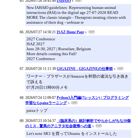
2026/07/28 18:41:49
IAHAIO
New IAHAIO guidelines: Representing human-animal
interactions (HAI) in the digital age 27-07-2026 READ
MORE The classic triangle - Therapists treating clients with
assistance of their dog - webinar re
2026/07/27 14:50:21
ISAZ Home Page
2027 Conference
ISAZ 2027
June 28-30, 2027 | Roeselare, Belgium
More details coming this Fall!
2027 Conference
2026/07/26 11:11:39
GIGAZINE - GIGAZINEの仕事術
ワーナー・ブラザースがAmazonを幹部の違法な引き抜き
で訴える
07月26日11時00分メモ
2026/07/24 12:09:07
Python3入門編(7レッスン) | プログラミング
学習ならpaizaラーニング
paizaトップ
2026/07/23 10:54:37
（臨床系の）統計解析でやらかしがちな10個
のミス - 驚異のアニヲタ社会復帰への道
Let's note SR3 を買ってUbuntu をインストールした