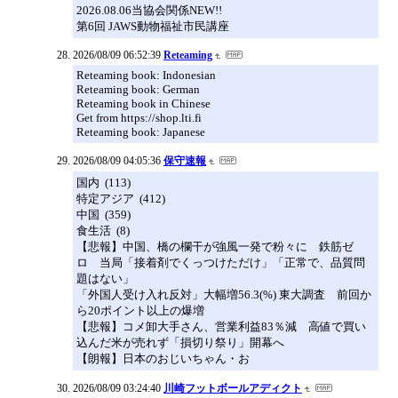
2026.08.06当協会関係NEW!!
第6回 JAWS動物福祉市民講座
2026/08/09 06:52:39
Reteaming
Reteaming book: Indonesian
Reteaming book: German
Reteaming book in Chinese
Get from https://shop.lti.fi
Reteaming book: Japanese
2026/08/09 04:05:36
保守速報
国内 (113)
特定アジア (412)
中国 (359)
食生活 (8)
【悲報】中国、橋の欄干が強風一発で粉々に 鉄筋ゼ
ロ 当局「接着剤でくっつけただけ」「正常で、品質問
題はない」
「外国人受け入れ反対」大幅増56.3(%) 東大調査 前回か
ら20ポイント以上の爆増
【悲報】コメ卸大手さん、営業利益83％減 高値で買い
込んだ米が売れず「損切り祭り」開幕へ
【朗報】日本のおじいちゃん・お
2026/08/09 03:24:40
川崎フットボールアディクト