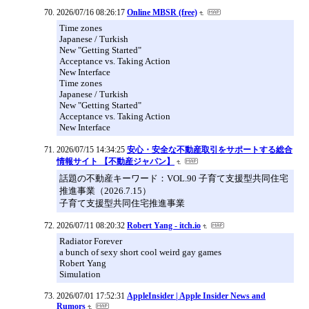
2026/07/16 08:26:17
Online MBSR (free)
Time zones
Japanese / Turkish
New "Getting Started"
Acceptance vs. Taking Action
New Interface
Time zones
Japanese / Turkish
New "Getting Started"
Acceptance vs. Taking Action
New Interface
2026/07/15 14:34:25
安心・安全な不動産取引をサポートする総合
情報サイト 【不動産ジャパン】
話題の不動産キーワード：VOL.90 子育て支援型共同住宅
推進事業（2026.7.15）
子育て支援型共同住宅推進事業
2026/07/11 08:20:32
Robert Yang - itch.io
Radiator Forever
a bunch of sexy short cool weird gay games
Robert Yang
Simulation
2026/07/01 17:52:31
AppleInsider | Apple Insider News and
Rumors