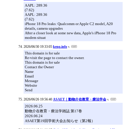
AAPL: 289.36
(7.62)
AAPL: 289.36
(7.62)
iPhone 18 Pro leaks: Qualcomm or Apple C2 model, A20
details, camera upgrades
After a closer look at some new data, Apple's iPhone 18 Pro
modem situat
2026/06/30 19:33:05
kenq.info
This domain is for sale
Re-visit the page to contact the owner.
This domain is for sale
Contact the Owner
Name
Email
Message
Website
Send
2026/06/26 19:56:40
ASAET｜動物介在教育・療法学会
2026.06.25
動物介在教育・療法学雑誌 第17巻
2026.06.24
ASAET第19回学術大会お知らせ（第2報）