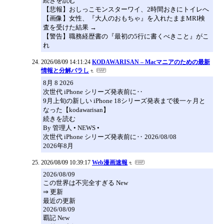
続きを読む
【悲報】おしっこモンスターワイ、2時間おきにトイレへ
【画像】女性、『大人のおもちゃ』を入れたままMRI検
査を受けた結果 →
【警告】職務経歴書の『最初の5行に書くべきこと』がこ
れ
2026/08/09 14:11:24
KODAWARISAN – Macマニアのための最新
情報と分解バラし
8月 8 2026
次世代 iPhone シリーズ発表前に‥
9月上旬の新しい iPhone 18シリーズ発表まで後一ヶ月と
なった【kodawarisan】
続きを読む
By 管理人 • NEWS •
次世代 iPhone シリーズ発表前に‥ 2026/08/08
2026年8月
2026/08/09 10:39:17
Web漫画速報
2026/08/09
この世界は不完全すぎる New
⇒ 更新
最近の更新
2026/08/09
覇記 New