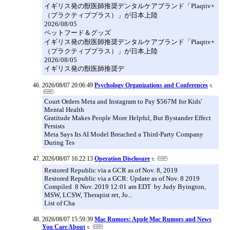
イギリス発の獣医師推奨デンタルケアブランド「Plaqtiv+
（プラクティブプラス）」が日本上陸
2026/08/05
ペットフード＆グッズ
イギリス発の獣医師推奨デンタルケアブランド「Plaqtiv+
（プラクティブプラス）」が日本上陸
2026/08/05
イギリス発の獣医師推奨デ
2026/08/07 20:06:49
Psychology Organizations and Conferences
Court Orders Meta and Instagram to Pay $567M for Kids'
Mental Health
Gratitude Makes People More Helpful, But Bystander Effect
Persists
Meta Says Its AI Model Breached a Third-Party Company
During Tes
2026/08/07 16:22:13
Operation Disclosure
Restored Republic via a GCR as of Nov. 8, 2019
Restored Republic via a GCR: Update as of Nov. 8 2019
Compiled 8 Nov. 2019 12:01 am EDT by Judy Byington,
MSW, LCSW, Therapist ret, Jo...
List of Cha
2026/08/07 15:59:39
Mac Rumors: Apple Mac Rumors and News
You Care About