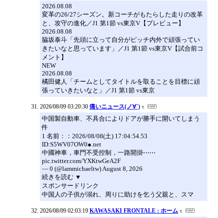
2026.08.08
変革の26/27シーズン。新コーチがもたらした走りの改革
と、攻守の進化／J1 第1節 vs東京V【プレビュー】
2026.08.08
脇坂泰斗「先頭に立って自分がピッチ内外で頑張ってい
きたいなと思っています」／J1 第1節 vs東京V【試合前コ
メント】
NEW
2026.08.08
橘田健人「チームとしてタイトルを取ることを目標に頑
張っていきたいなと」／J1 第1節 vs東京
2026/08/09 03:20:30
痛いニュース(ノ∀`)
中国製自動車、不具合によりドアが勝手に開いてしまう
件
1 名前：：2026/08/08(土) 17:04:54.53
ID:S5WV07OW0●.net
中國神車，車門不受控制，一路開掛⋯⋯
pic.twitter.com/YXKtwGeA2F
— 0 (@lammichaeltw) August 8, 2026
続きを読む ▼
スポンサードリンク
中国人の子供が溺れ、周りに助けを乞う父親と、スマ
2026/08/09 02:03:19
KAWASAKI FRONTALE : ホーム