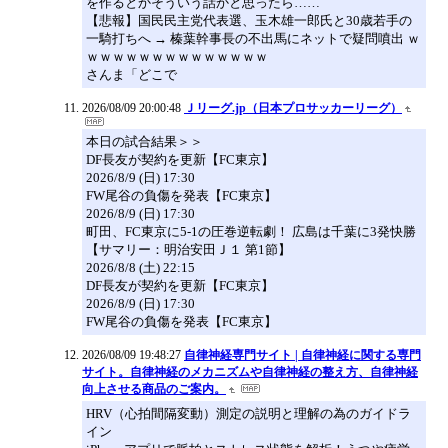
を作るとかそういう話かと思ったら……
【悲報】国民民主党代表選、玉木雄一郎氏と30歳若手の
一騎打ちへ → 榛葉幹事長の不出馬にネットで疑問噴出 ｗ
ｗｗｗｗｗｗｗｗｗｗｗｗｗｗ
さんま「どこで
2026/08/09 20:00:48
Ｊリーグ.jp（日本プロサッカーリーグ）
本日の試合結果＞＞
DF長友が契約を更新【FC東京】
2026/8/9 (日) 17:30
FW尾谷の負傷を発表【FC東京】
2026/8/9 (日) 17:30
町田、FC東京に5-1の圧巻逆転劇！ 広島は千葉に3発快勝
【サマリー：明治安田Ｊ１ 第1節】
2026/8/8 (土) 22:15
DF長友が契約を更新【FC東京】
2026/8/9 (日) 17:30
FW尾谷の負傷を発表【FC東京】
2026/08/09 19:48:27
自律神経専門サイト | 自律神経に関する専門
サイト。自律神経のメカニズムや自律神経の整え方、自律神経
向上させる商品のご案内。
HRV（心拍間隔変動）測定の説明と理解の為のガイドラ
イン