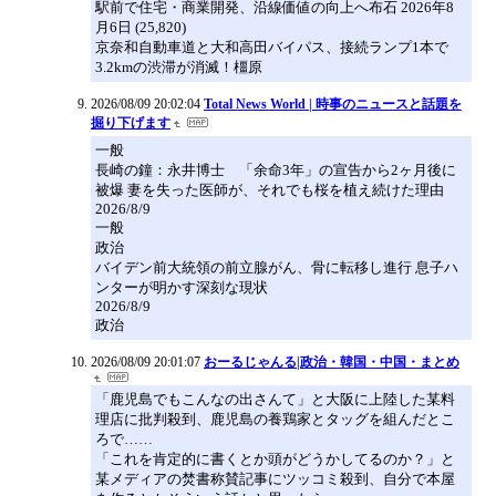
駅前で住宅・商業開発、沿線価値の向上へ布石 2026年8
月6日 (25,820)
京奈和自動車道と大和高田バイパス、接続ランプ1本で
3.2kmの渋滞が消滅！橿原
2026/08/09 20:02:04
Total News World | 時事のニュースと話題を
掘り下げます
一般
長崎の鐘：永井博士 「余命3年」の宣告から2ヶ月後に
被爆 妻を失った医師が、それでも桜を植え続けた理由
2026/8/9
一般
政治
バイデン前大統領の前立腺がん、骨に転移し進行 息子ハ
ンターが明かす深刻な現状
2026/8/9
政治
2026/08/09 20:01:07
おーるじゃんる|政治・韓国・中国・まとめ
「鹿児島でもこんなの出さんて」と大阪に上陸した某料
理店に批判殺到、鹿児島の養鶏家とタッグを組んだとこ
ろで……
「これを肯定的に書くとか頭がどうかしてるのか？」と
某メディアの焚書称賛記事にツッコミ殺到、自分で本屋