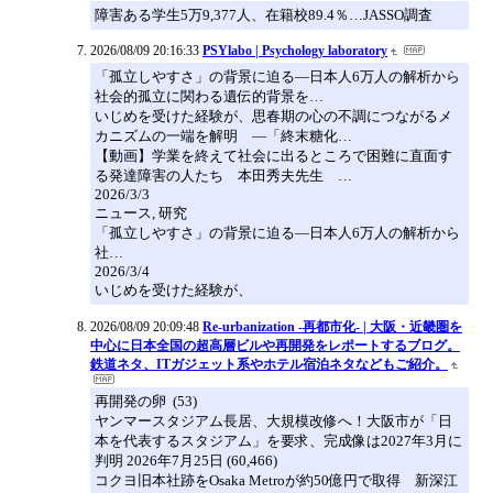
障害ある学生5万9,377人、在籍校89.4％…JASSO調査
2026/08/09 20:16:33
PSYlabo | Psychology laboratory
「孤立しやすさ」の背景に迫る―日本人6万人の解析から
社会的孤立に関わる遺伝的背景を…
いじめを受けた経験が、思春期の心の不調につながるメ
カニズムの一端を解明 ―「終末糖化…
【動画】学業を終えて社会に出るところで困難に直面す
る発達障害の人たち 本田秀夫先生 …
2026/3/3
ニュース, 研究
「孤立しやすさ」の背景に迫る―日本人6万人の解析から
社…
2026/3/4
いじめを受けた経験が、
2026/08/09 20:09:48
Re-urbanization -再都市化- | 大阪・近畿圏を
中心に日本全国の超高層ビルや再開発をレポートするブログ。
鉄道ネタ、ITガジェット系やホテル宿泊ネタなどもご紹介。
再開発の卵 (53)
ヤンマースタジアム長居、大規模改修へ！大阪市が「日
本を代表するスタジアム」を要求、完成像は2027年3月に
判明 2026年7月25日 (60,466)
コクヨ旧本社跡をOsaka Metroが約50億円で取得 新深江