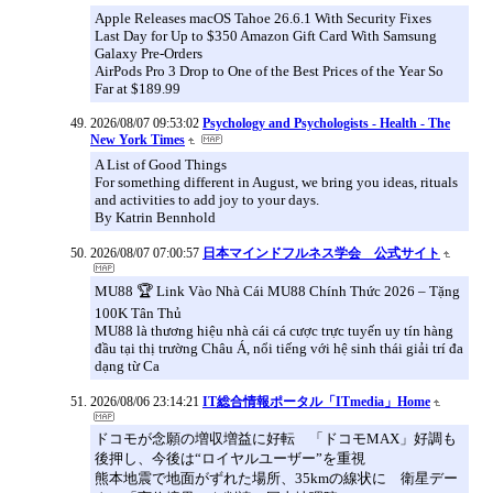
Apple Releases macOS Tahoe 26.6.1 With Security Fixes
Last Day for Up to $350 Amazon Gift Card With Samsung
Galaxy Pre-Orders
AirPods Pro 3 Drop to One of the Best Prices of the Year So
Far at $189.99
2026/08/07 09:53:02
Psychology and Psychologists - Health - The
New York Times
A List of Good Things
For something different in August, we bring you ideas, rituals
and activities to add joy to your days.
By Katrin Bennhold
2026/08/07 07:00:57
日本マインドフルネス学会 公式サイト
MU88 🏆 Link Vào Nhà Cái MU88 Chính Thức 2026 – Tặng
100K Tân Thủ
MU88 là thương hiệu nhà cái cá cược trực tuyến uy tín hàng
đầu tại thị trường Châu Á, nổi tiếng với hệ sinh thái giải trí đa
dạng từ Ca
2026/08/06 23:14:21
IT総合情報ポータル「ITmedia」Home
ドコモが念願の増収増益に好転 「ドコモMAX」好調も
後押し、今後は“ロイヤルユーザー”を重視
熊本地震で地面がずれた場所、35kmの線状に 衛星デー