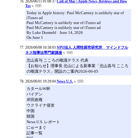
2026/06/15 01:08:37
Cult of Mac | Apple News, Reviews and How
Tos
Today in Apple history: Paul McCartney is unlikely star of
iTunes ad
Paul McCartney is unlikely star of iTunes ad
Paul McCartney is unlikely star of iTunes ad
By Luke Dormehl · June 14, 2026
On June 1
2026/06/08 16:58:03
NPO法人 人間性探究研究所 マインドフル
ネス指導法専門家講座
北山喜与 こころの唯識テラス 代表
【お知らせ】理事長 北山による新事業「北山喜与 こころ
の唯識テラス」開設のご案内2026-06-05
2026/06/01 19:29:04
News U.S.
カタールW杯
バイデン
岸田政権
ウクライナ侵攻
中国
韓国
News U.S. レポート
にゅーまぐ
記事一覧