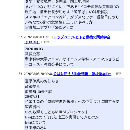
タで「変位境界」を判読 国土地理院
まだ「つながりにくい」声ある“ドコモ通信品質問題”の
現在地 前田社長が明かす「道半ば」の詳細解説
スマホの「エアコン冷却」がダメなワケ 猛暑日にやり
がちな“水没”の危険性と正しい冷やし方
写真加工アプリ「SNOW」に
2026/08/06 03:09:10
トップページ-ヒトと動物の関係学会
（HARs）
2026.08.03
教員公募
帝京科学大学アニマルサイエンス学科（アニマルセラピ
ーコース）教員公募について
2026/08/05 20:30:44
公益財団法人動物環境・福祉協会Eva
夏季休業のお知らせ
政策提言
環境省 局長面談
26/07/31
イエネコの「防除推進外来種」への位置づけに関する要
望書提出
いのち輝くこどもMIRAIプロジェクト
Evaはどのように法改正を実現してきたのか
Evaについて
杉本彩の思い