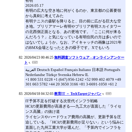
有明
2026.05.17
有明の広大な空き地に何がくるのか、東京都の公募要領
から真剣に考えてみた
有明テニスの森駅を降りると、目の前に広がる巨大な空
き地。ブリリアマーレ有明やブリリア有明スカイタワー
の北西側正面となる、あの更地です。「ここに何が来る
んだろう？」と気になっている有明住民の方は多いので
はないでしょうか。なお、アイキャッチの画像は2021年
のBMX会場となったときの様子です。Xでもいろ
2026/04/23 00:46:25
無料調査ソフトウェア - オンラインアンケー
ト
العربية Deutsch Español Français Italiano 日本語 Português
Nederlandse Türkçe Svenska Hebrew IL
+1 800 531 0228 +1 (647) 956-1242 +52 999 402 4079 +49
301 663 5782 +44 20 3650 3166 +81 3-6691-1050 +61 2
2026/04/18 04:32:03
教育IT － TechTargetジャパン
IT予算不足を打破する次世代インフラ戦略
HCIの更新費用が高過ぎる──九工大が直面した「ライセ
ンス高騰」の抜け道
ライセンスやハードウェア費用の高騰が、更新予算を圧
迫している。「HCIの更新費用が足りない」という悩みに
直面した九州工業大学が選んだ、「予算内でインフラを