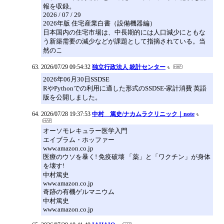
報を収録。
2026 / 07 / 29
2026年版 住宅産業白書（設備機器編）
日本国内の住宅市場は、中長期的には人口減少にともな
う新築需要の減少などが課題として指摘されている。当
然のこ
2026/07/29 09:54:32
独立行政法人 統計センター
2026年06月30日SSDSE
RやPythonでの利用に適した形式のSSDSE-家計消費 英語
版を公開しました。
2026/07/28 19:37:53
中村 篤史/ナカムラクリニック｜note
オーソモレキュラー医学入門
エイブラム・ホッファー
www.amazon.co.jp
医療のウソを暴く! 免疫破壊 「薬」と「ワクチン」が身体
を壊す!
中村篤史
www.amazon.co.jp
奇跡の有機ゲルマニウム
中村篤史
www.amazon.co.jp