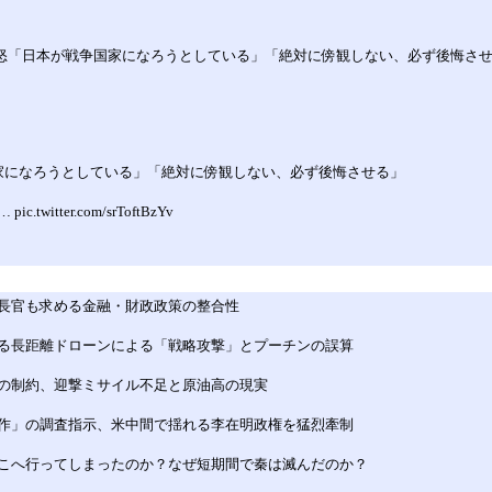
激怒「日本が戦争国家になろうとしている」「絶対に傍観しない、必ず後悔さ
家になろうとしている」「絶対に傍観しない、必ず後悔させる」
er.com/srToftBzYv
長官も求める金融・財政政策の整合性
る長距離ドローンによる「戦略攻撃」とプーチンの誤算
の制約、迎撃ミサイル不足と原油高の現実
作」の調査指示、米中間で揺れる李在明政権を猛烈牽制
こへ行ってしまったのか？なぜ短期間で秦は滅んだのか？