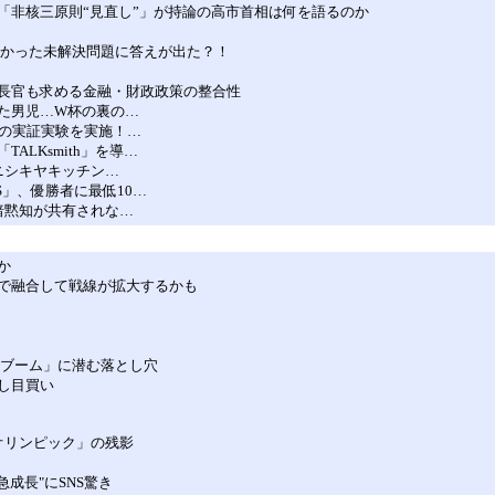
「非核三原則“見直し”」が持論の高市首相は何を語るのか
なかった未解決問題に答えが出た？！
長官も求める金融・財政政策の整合性
た男児…W杯の裏の…
」の実証実験を実施！…
LKsmith」を導…
ニシキヤキッチン…
DS」、優勝者に最低10…
暗黙知が共有されな…
か
で融合して戦線が拡大するかも
質ブーム」に潜む落とし穴
し目買い
オリンピック」の残影
成長"にSNS驚き