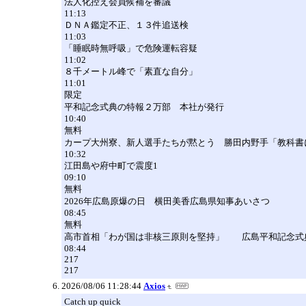
法人化控え会員候補を審議
11:13
ＤＮＡ鑑定不正、１３件追送検
11:03
「睡眠時無呼吸」で危険運転容疑
11:02
８千メートル峰で「素直な自分」
11:01
限定
平和記念式典の特報２万部 本社が発行
10:40
無料
カープ大州寮、新人選手たちが黙とう 勝田内野手「教科書
10:32
江田島や府中町で震度1
09:10
無料
2026年広島原爆の日 横田美香広島県知事あいさつ
08:45
無料
高市首相「わが国は非核三原則を堅持」 広島平和記念式
08:44
217
217
2026/08/06 11:28:44
Axios
Catch up quick