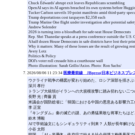
Chuck Edwards' abrupt exit leaves Republicans scrambling
OpenAI says its AI agents breached its own systems before Huggi
Tucker Carlson unveils 10-point manifesto amid third-party spec
Trump deportations cost taxpayers $2,358 each
Trump Marine One flight under investigation after potential safe
Andrew Solender
2026 is turning into a bloodbath for safe-seat House Democrats
Rep. Shri Thanedar speaks at a press conference outside the U.S.
A half dozen House Democrats in safe districts have lost their pri
Why it matters: Many of these losses are the result of growing re
Avery Lotz
Politics & Policy
DOJ's voter roll crusade hits a courthouse wall
Photo illustration: Sarah Grillo/Axios. Photo: Ron Sachs/
2026/08/06 11:23:34
医療最前線 JBpress(日本ビジネスプレス
ウクライナ戦争の構図が変わり始めた、ロシア深部を揺さぶ
深川 孝行
トランプ大統領がイランへの大規模攻撃に踏み切れない二つ
長野 光 | 齊藤 貢
米議会が国防総省に「韓国における中国の悪意ある影響力工
李 正宣
『キングダム』秦の滅亡の謎、あの勇猛果敢な将軍たちはど
鈴木 博毅
AIで学術論文にもシンギュラリティ到来？ 人類が長年解け
小谷 太郎
韓国、「AI・半導体」依存症で始まる社会崩壊？株価暴落