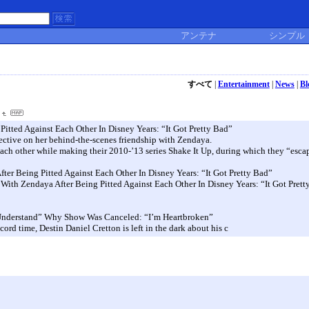
アンテナ
シンプル
すべて
|
Entertainment
|
News
|
Bl
itted Against Each Other In Disney Years: “It Got Pretty Bad”
pective on her behind-the-scenes friendship with Zendaya.
ach other while making their 2010-’13 series Shake It Up, during which they “esca
fter Being Pitted Against Each Other In Disney Years: “It Got Pretty Bad”
th Zendaya After Being Pitted Against Each Other In Disney Years: “It Got Prett
 Understand” Why Show Was Canceled: “I’m Heartbroken”
ord time, Destin Daniel Cretton is left in the dark about his c