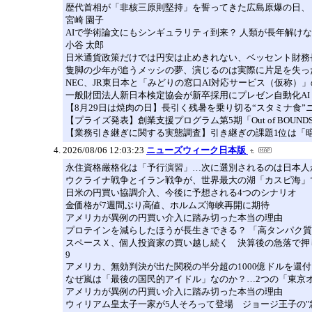
歴代首相が「非核三原則堅持」を誓ってきた広島原爆の日、
宮崎 園子
AIで学術論文にもシンギュラリティ到来？ 人類が長年解け
小谷 太郎
日米通貨政策だけでは円安は止めきれない、ベッセント財務
隻脚の少年が追うメッシの夢、演じるのは実際に片足を失っ
NEC、JR東日本と「みどりの窓口AI対応サービス（仮称）
一般財団法人新日本検定協会が新卒採用にプレゼン自動化AI「TA
【8月29日は焼肉の日】長引く残暑を乗り切る“スタミナ食”
【プライズ発表】創業支援プログラム第5期「Out of BOUN
【業務引き継ぎに関する実態調査】引き継ぎの課題1位は「
2026/08/06 12:03:23
ニューズウィーク日本版
永住資格厳格化は「予行演習」…次に選別されるのは日本人
ウクライナ戦争とイラン戦争が、世界最大の湖「カスピ海」
日米の円買い協調介入、今後に予想される4つのシナリオ
金価格が7週間ぶり高値、ホルムズ海峡再開に期待
アメリカが異例の円買い介入に踏み切った本当の理由
プロテインを減らしたほうが長生きできる？ 「高タンパク
スペースＸ、個人投資家の買い越し続く 決算後の急落で押
9
アメリカ、無効判決が出た関税の半分超の1000億ドルを還付
なぜ嵐は「最後の国民的アイドル」なのか？…2つの「東京
アメリカが異例の円買い介入に踏み切った本当の理由
ウィリアム皇太子一家が5人そろって登場 ジョージ王子の"急