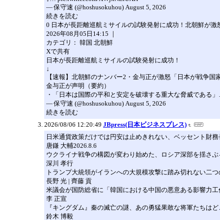
— 保守速 (@hoshusokuhou) August 5, 2026
続きを読む
0 日本が長距離巡航ミサイルの試験発射に成功！北朝鮮が
2026年08月05日14:15 ｜
カテゴリ： 韓国 北朝鮮
Xで共有
日本が長距離巡航ミサイルの試験発射に成功！
↓
【速報】北朝鮮のナンバー2・金与正が激怒「日本が戦争国
金与正が声明（要約）
・「日本は国際の平和と安定を破壊する重大な脅威である」… pic.twitt
— 保守速 (@hoshusokuhou) August 5, 2026
続きを読む
2026/08/06 12:20:49
JBpress(日本ビジネスプレス)
日米通貨政策だけでは円安は止めきれない、ベッセント財務
唐鎌 大輔2026.8.6
ウクライナ戦争の構図が変わり始めた、ロシア深部を揺さぶ
深川 孝行
トランプ大統領がイランへの大規模攻撃に踏み切れない二つ
長野 光 | 齊藤 貢
米議会が国防総省に「韓国における中国の悪意ある影響力工
李 正宣
『キングダム』秦の滅亡の謎、あの勇猛果敢な将軍たちはど
鈴木 博毅