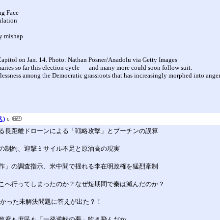
ng Face
ulation
ty mishap
 Capitol on Jan. 14. Photo: Nathan Posner/Anadolu via Getty Images
maries so far this election cycle — and many more could soon follow suit.
stlessness among the Democratic grassroots that has increasingly morphed into anger
)
る長距離ドローンによる「戦略攻撃」とプーチンの誤算
の制約、迎撃ミサイル不足と原油高の現実
作」の調査指示、米中間で揺れる李在明政権を猛烈牽制
こへ行ってしまったのか？なぜ短期間で秦は滅んだのか？
なかった未解決問題に答えが出た？！
で政府も庶民も「一発逆転の夢」吹き飛んだか