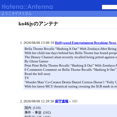
ようこそゲストさん
ko46jyのアンテナ
2026/08/06 13:09:19
Hollywood Entertainment Breaking News
Bella Thorne Recalls “Hashing It Out” With Zendaya After Being P
With her child star days behind her, Bella Thorne has found pers
The Disney Channel alum recently recalled being pitted against e
By Glenn Garner
Print Print Bella Thorne Recalls “Hashing It Out” With Zendaya A
0 Comments Comment on Bella Thorne Recalls “Hashing It Out” Wi
Read the full story
TV
‘Wonder Man’ Co-Creator Destin Daniel Cretton Doesn’t “Fully
With his latest MCU theatrical outing crossing the $1B mark in rec
2026/08/06 12:29:56
保守速報
国内 (110)
事件・事故 (162)