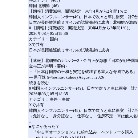
特定アジア (405)
韓国 北朝鮮 (46)
【朗報】消費減税、閣議決定 来年4月から2年間1％に
韓国人インフルエンサー(49)、日本で次々と車に衝突 計7
日本が長距離巡航ミサイルの試験発射に成功！北朝鮮が激怒
0 【朗報】消費減税、閣議決定 来年4月から2年間1％に
2026年08月05日19:36 ｜
カテゴリ： 国内
Xで共有
日本が長距離巡航ミサイルの試験発射に成功！
↓
【速報】北朝鮮のナンバー2・金与正が激怒「日本が戦争国
金与正が声明（要約）
・「日本は国際の平和と安定を破壊する重大な脅威である」… pic.twitt
— 保守速 (@hoshusokuhou) August 5, 2026
続きを読む
0 韓国人インフルエンサー(49)、日本で次々と車に衝突 計
2026年08月05日18:35 ｜
カテゴリ： 事件・事故
Xで共有
韓国人インフルエンサー(49)、日本で次々と車に衝突 計7
→免許なし・身分証なし・仕事なし・住所不定・車は他人名
↓
■なにがあった？
・「中古車オークション」に紛れ込み、ベントレーを購入
↓… pic.twitter.com/XWjxNLiUXH