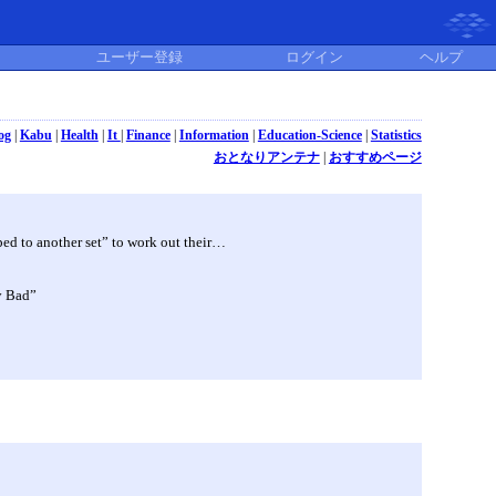
ユーザー登録
ログイン
ヘルプ
og
|
Kabu
|
Health
|
It
|
Finance
|
Information
|
Education-Science
|
Statistics
おとなりアンテナ
|
おすすめページ
ped to another set” to work out their…
y Bad”