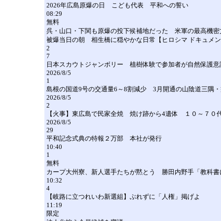
2026年広島原爆の日 こども代表 平和への誓い
08:29
無料
呉・山口・下関も原爆の投下候補地だった 米軍の最高機密
被爆当日の朝 相生橋に穏やかな日常【ヒロシマ ドキュメント
2
7
日本スカウトジャンボリー 植樹体験で参加者が自然保護意
2026/8/5
1
島根の国道9号の交通量6～8割減少 3月開通の山陰道三隅
2026/8/5
2
【火事】東広島で民家全焼 焼け跡から4遺体 １０～７０
2026/8/5
29
平和記念式典の特報２万部 本社が発行
10:40
1
無料
カープ大州寮、新人選手たちが黙とう 勝田内野手「教科書
10:32
4
【岐路に立つれいわ新選組】ぶれずに「人権」掲げよ
11:19
限定