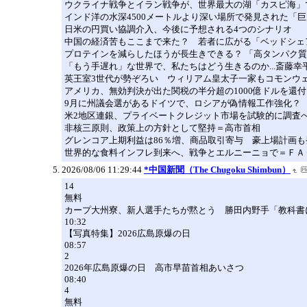
ウクライナ戦争とイラン戦争が、世界最大の湖「カスピ海」
インド洋の水深4500メートルより深い場所で発見された「
日米の円買い協調介入、今後に予想される4つのシナリオ
中国の経済苦もここまで来た？ 若者に広がる「ベッドシェ
プロテインを減らしたほうが長生きできる？ 「高タンパク
「もう手遅れ」な世界で、私たちはどう生きるのか...斎藤
英王室3世代が勢ぞろい ウィリアム皇太子一家もコモンウ
アメリカ、無効判決が出た関税の半分超の1000億ドルを還付
9月に州議会選があるドイツで、ロシアが偽情報工作強化？
米2地区連銀、プライベートクレジット市場を試験的に調査
非核三原則、政策上の方針として堅持＝高市首相
グレンコア上期利益は86％増、商品取引寄与 豪上場計画も
世界的な食料インフレ到来へ、戦争とエルニーニョで＝ＦＡ
2026/08/06 11:29:44
*中国新聞（The Chugoku Shimbun）
14
無料
カープ大州寮、新人選手たちが黙とう 勝田内野手「教科書
10:32
【写真特集】2026広島原爆の日
08:57
2
2026年広島原爆の日 高市早苗首相あいさつ
08:40
4
無料