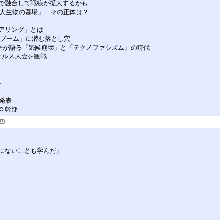
で融合して戦線が拡大するかも
巨大生物の墓場」…その正体は？
アリング」とは
質ブーム」に潜む落とし穴
幸平が語る「気候崩壊」と「テクノファシズム」の時代
ェルス大会を観戦
へ
発表
Ｏ幹部
にないことも学んだ」