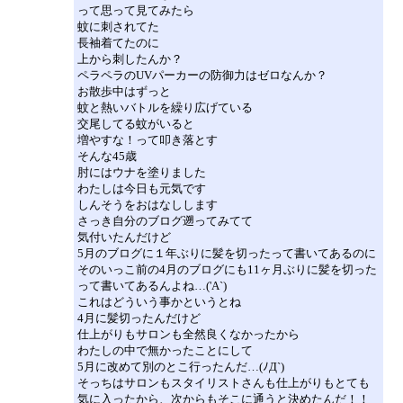
って思って見てみたら
蚊に刺されてた
長袖着てたのに
上から刺したんか？
ペラペラのUVパーカーの防御力はゼロなんか？
お散歩中はずっと
蚊と熱いバトルを繰り広げている
交尾してる蚊がいると
増やすな！って叩き落とす
そんな45歳
肘にはウナを塗りました
わたしは今日も元気です
しんそうをおはなしします
さっき自分のブログ遡ってみてて
気付いたんだけど
5月のブログに１年ぶりに髪を切ったって書いてあるのに
そのいっこ前の4月のブログにも11ヶ月ぶりに髪を切った
って書いてあるんよね…('A`)
これはどういう事かというとね
4月に髪切ったんだけど
仕上がりもサロンも全然良くなかったから
わたしの中で無かったことにして
5月に改めて別のとこ行ったんだ…(ﾉД`)
そっちはサロンもスタイリストさんも仕上がりもとても
気に入ったから、次からもそこに通うと決めたんだ！！