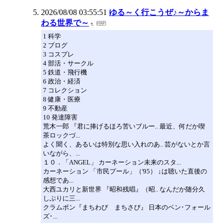
2026/08/08 03:55:51
ゆる～く行こうぜ♪～からま
わる世界で～
1 科学
2 ブログ
3 コスプレ
4 部活・サークル
5 鉄道・飛行機
6 政治・経済
7 コレクション
8 健康・医療
9 不動産
10 発達障害
荒木一郎 『君に捧げるほろ苦いブルー.. 最近、何だか喫
茶ロックづ...
よく聞く、あるいは特別な思い入れのあ.. 芸がないとか言
いながら、...
１０．「ANGEL」 カーネーション未来のスタ...
カーネーション 「市民プール」（'95） ↓は聴いた直後の
感想であ...
大西ユカリと新世界 『昭和残唱』（昭.. なんだか随分久
しぶりに三...
クラムボン『まちわび まちさび』 日本のベン･フォール
ズ･...