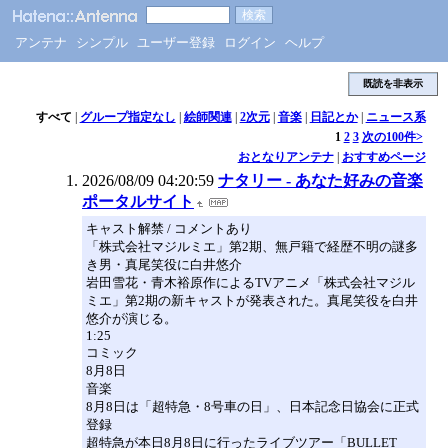
アンテナ
シンプル
ユーザー登録
ログイン
ヘルプ
既読を非表示
すべて
|
グループ指定なし
|
絵師関連
|
2次元
|
音楽
|
日記とか
|
ニュース系
1
2
3
次の100件>
おとなりアンテナ
|
おすすめページ
2026/08/09 04:20:59
ナタリー - あなた好みの音楽
ポータルサイト
キャスト解禁 / コメントあり
「株式会社マジルミエ」第2期、無戸籍で経歴不明の謎多
き男・真尾笑役に白井悠介
岩田雪花・青木裕原作によるTVアニメ「株式会社マジル
ミエ」第2期の新キャストが発表された。真尾笑役を白井
悠介が演じる。
1:25
コミック
8月8日
音楽
8月8日は「超特急・8号車の日」、日本記念日協会に正式
登録
超特急が本日8月8日に行ったライブツアー「BULLET