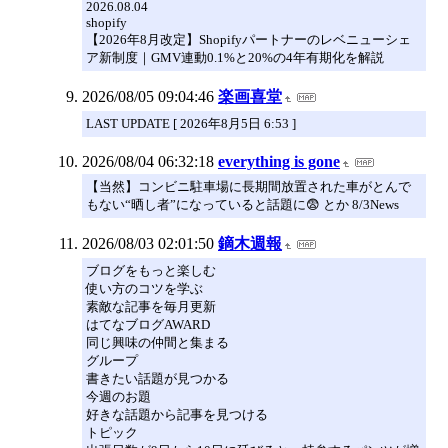
2026.08.04
shopify
【2026年8月改定】Shopifyパートナーのレベニューシェ
ア新制度｜GMV連動0.1%と20%の4年有期化を解説
2026/08/05 09:04:46
楽画喜堂
LAST UPDATE [ 2026年8月5日 6:53 ]
2026/08/04 06:32:18
everything is gone
【当然】コンビニ駐車場に長期間放置された車がとんで
もない“晒し者”になっていると話題に😨 とか 8/3News
2026/08/03 02:01:50
鏑木週報
ブログをもっと楽しむ
使い方のコツを学ぶ
素敵な記事を毎月更新
はてなブログAWARD
同じ興味の仲間と集まる
グループ
書きたい話題が見つかる
今週のお題
好きな話題から記事を見つける
トピック