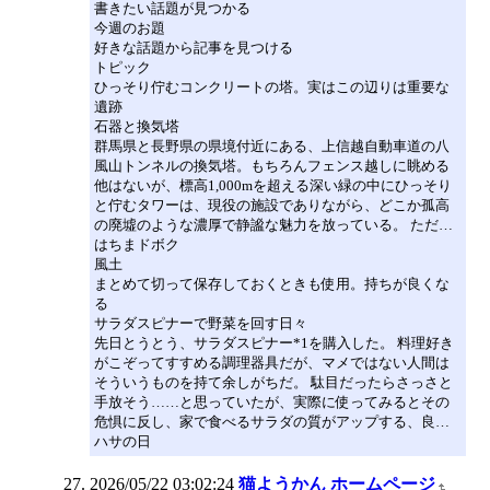
書きたい話題が見つかる
今週のお題
好きな話題から記事を見つける
トピック
ひっそり佇むコンクリートの塔。実はこの辺りは重要な
遺跡
石器と換気塔
群馬県と長野県の県境付近にある、上信越自動車道の八
風山トンネルの換気塔。もちろんフェンス越しに眺める
他はないが、標高1,000mを超える深い緑の中にひっそり
と佇むタワーは、現役の施設でありながら、どこか孤高
の廃墟のような濃厚で静謐な魅力を放っている。 ただ…
はちまドボク
風土
まとめて切って保存しておくときも使用。持ちが良くな
る
サラダスピナーで野菜を回す日々
先日とうとう、サラダスピナー*1を購入した。 料理好き
がこぞってすすめる調理器具だが、マメではない人間は
そういうものを持て余しがちだ。 駄目だったらさっさと
手放そう……と思っていたが、実際に使ってみるとその
危惧に反し、家で食べるサラダの質がアップする、良…
ハサの日
2026/05/22 03:02:24
猫ようかん ホームページ