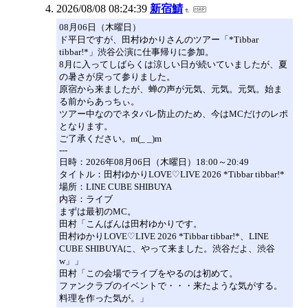
2026/08/08 08:24:39
新宿鯖
08月06日（木曜日）
ド平日ですが、田村ゆかりさんのツアー「*Tibbar
tibbar!*」渋谷公演に仕事帰りに参加。
8月に入ってしばらくは涼しい日が続いていましたが、夏
の暑さが戻って参りました。
原宿から来ましたが、蝉の声が元気、元気。元気。始ま
る前からあっちぃ。
ツアー中なのでネタバレ防止のため、今はMCだけのレポ
となります。
ご了承ください。m(_ _)m
---
日時：2026年08月06日（木曜日）18:00～20:49
タイトル：田村ゆかりLOVE♡LIVE 2026 *Tibbar tibbar!*
場所：LINE CUBE SHIBUYA
内容：ライブ
まずは最初のMC。
田村「こんばんは田村ゆかりです。
田村ゆかりLOVE♡LIVE 2026 *Tibbar tibbar!*、LINE
CUBE SHIBUYAに、やって来ました。渋谷だよ、渋谷
w」」
田村「この会場でライブをやるのは初めて。
ファンクラブのイベントで・・・来たような気がする。
料理を作った気が。」