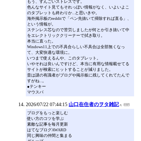
もう、すんごいストレスです。
色んなサイト見てもそれっぽい情報がなく、いよいよこ
のタブレットも終わりか...と思いきや。
海外掲示板のredditで「ペン先抜いて掃除すれば直る」、
という情報が。
ステンレス芯なので苦労しましたが何とか引き抜いて中
をエレクトリッククリーナーで拭き取り。
本当に直った。
Windows11上での不具合らしい不具合は全部無くなっ
て、大変快適な環境に。
いつまで使えるんや、このタブレット。
いやそれは良いんですけど、本当に有用な情報載せてる
サイトが検索にヒットすることが減りました。
昔は謎の有識者がブログや掲示板に残してくれてたんで
すがね...。
●テンキー
マウスパ
2026/07/22 07:44:15
山口在住者のヲタ雑記
ブログをもっと楽しむ
使い方のコツを学ぶ
素敵な記事を毎月更新
はてなブログAWARD
同じ興味の仲間と集まる