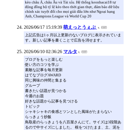
kèo châu Á, châu Âu và Tài xỉu. Hệ thống keonhacai18 tự
động đồng bộ tỷ lệ kèo theo thời gian thực, đảm bảo dữ liệu
chính xác tuyệt đối cho mọi giải đấu lớn như Ngoại hạng
Anh, Champions League và World Cup 20
2026/06/17 15:19:39
萌えっとうぇぶ
上記広告は1ヶ月以上更新のないブログに表示されていま
す。新しい記事を書くことで広告を消せます。
2026/06/10 02:36:26
マルタ
ブログをもっと楽しむ
使い方のコツを学ぶ
素敵な記事を毎月更新
はてなブログAWARD
同じ興味の仲間と集まる
グループ
書きたい話題が見つかる
今週のお題
好きな話題から記事を見つける
トピック
シャキシャキの食感とツンとした風味がたまらない
らっきょう炒飯
鳥取産のらっきょうを八百屋さんにて。サイズは3段階あ
るので中サイズにしました。 根をつけたまま、土、泥を