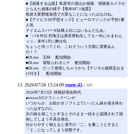
■【崩落する山肌】島原市の眉山が崩落 視聴者カメラが
とらえた崩落の様子【熊本M7.1地震】
島原大変肥後迷惑で大変なことになった山なのね。
■【アイビスSD予想オッズ】ピューロマジックが予想1番
人気
テイエムスパーダ結構上位にはいるんだなあ。
■「バキ外伝 烈海王は異世界転生しても一向にかまわん
ッッ」来年3月に舞台化
ちょっと待ってくれ、これそういう方面に需要あん
の！？
■DLsite 五時 配信開始
■DLsite 寝取られポニテ 配信開始
■DLsite だって発情しちゃうから【デジタル版限定おま
け付き】 配信開始
2026/07/26 15:24:09
route-43
2026年7月23日 情報砂漠化時代
●intuos3のクラシックペンが
いつからか、お絵かきソフト上でいったん線を描き終わ
ったはずなのに、
次の線を描こうとするとそのまま一続きと認識されて描
画してしまう不具合発生。
分かりやすく例えると漢字の「二」を書こうとすると
「Ｚ」になってしまう状態です。