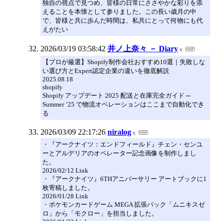
独自の視点で見つめ、皆様の日常にささやかな彩りを添
えることを本懐として参りました。この長い歳月の中
で、皆様と共に歩んだ時間は、私共にとって何物にも代
えがたい
2026/03/19 03:58:42
井ノ上奈々 － Diary
【プロが厳選】Shopify制作会社おすすめ10選｜失敗しな
い選び方とExpert認定企業の違いを徹底解説
2025.08.18
shopify
Shopify アップデート 2025 配送と在庫完全ガイド ─
Summer ’25 で物流オペレーションはここまで自動化でき
る
2026/03/09 22:17:26
niralog
・『アークナイツ：エンドフィールド』チェン・センユ
ーとアルデリアのオペレーター記念画像を制作しまし
た。
2026/02/12 Link
・『アークナイツ』6THアニバーサリー アートブックに1
枚寄稿しました。
2026/01/28 Link
・ポケモンカードゲーム MEGA 拡張パック「ムニキスゼ
ロ」から「モクロー」を担当しました。