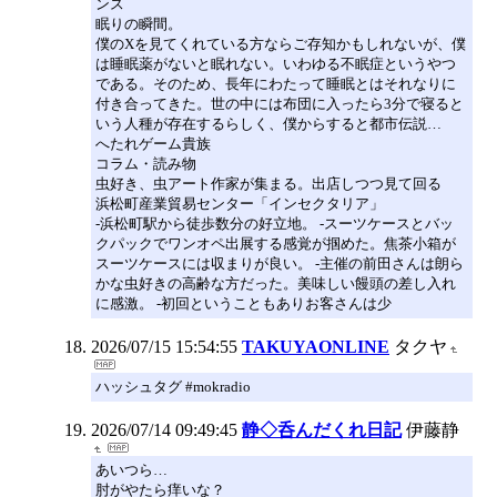
ンス
眠りの瞬間。
僕のXを見てくれている方ならご存知かもしれないが、僕
は睡眠薬がないと眠れない。いわゆる不眠症というやつ
である。そのため、長年にわたって睡眠とはそれなりに
付き合ってきた。世の中には布団に入ったら3分で寝ると
いう人種が存在するらしく、僕からすると都市伝説…
へたれゲーム貴族
コラム・読み物
虫好き、虫アート作家が集まる。出店しつつ見て回る
浜松町産業貿易センター「インセクタリア」
-浜松町駅から徒歩数分の好立地。 -スーツケースとバッ
クパックでワンオペ出展する感覚が掴めた。焦茶小箱が
スーツケースには収まりが良い。 -主催の前田さんは朗ら
かな虫好きの高齢な方だった。美味しい饅頭の差し入れ
に感激。 -初回ということもありお客さんは少
2026/07/15 15:54:55
TAKUYAONLINE
タクヤ
ハッシュタグ #mokradio
2026/07/14 09:49:45
静◇呑んだくれ日記
伊藤静
あいつら…
肘がやたら痒いな？