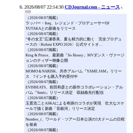
2026/08/07 22:14:30
CDJournal.com - ニュース
（2026/08/07掲載）
ラッパー・Itaq、レジェンド・プロデューサーDJ
YUTAKAとの新曲をリリース
（2026/08/07掲載）
“冬の女王”広瀬香美、夏も精力的に動く 完全プロデュ
ースの〈Kohmi EXPO 2026〉公式サイトオ…
（2026/08/07掲載）
King & Prince、最新曲「So Honey」MVダンス・ヴァージ
ョンのティザー映像公開
（2026/08/07掲載）
MOMO＆NARISK、共作アルバム『YAME JAM』リリー
ス 7インチも購入予約受付中
（2026/08/07掲載）
EVISBEATS、前田和彦との新作コラボレーション・アル
バム『Smrti』リリース決定 収録曲先行配信
（2026/08/07掲載）
玉置浩二とASKAによる奇跡のコラボが実現 壮大なスケ
ールで描く新曲「音銀河」リリース決定
（2026/08/07掲載）
Number_i、ワールド・ツアー日本公演の5大ドームの日程
を発表
（2026/08/07掲載）