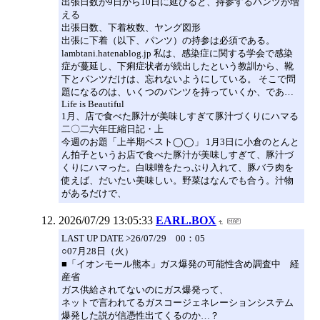
出張日数が9日から10日に延びると、持参するパンツが増
える
出張日数、下着枚数、ヤング図形
出張に下着（以下、パンツ）の持参は必須である。
lambtani.hatenablog.jp 私は、感染症に関する学会で感染
症が蔓延し、下痢症状者が続出したという教訓から、靴
下とパンツだけは、忘れないようにしている。 そこで問
題になるのは、いくつのパンツを持っていくか、であ…
Life is Beautiful
1月、店で食べた豚汁が美味しすぎて豚汁づくりにハマる
二〇二六年圧縮日記・上
今週のお題「上半期ベスト◯◯」 1月3日に小倉のとんと
ん拍子というお店で食べた豚汁が美味しすぎて、豚汁づ
くりにハマった。白味噌をたっぷり入れて、豚バラ肉を
使えば、だいたい美味しい。野菜はなんでも合う。汁物
があるだけで、
2026/07/29 13:05:33
EARL.BOX
LAST UP DATE >26/07/29 00：05
○07月28日（火）
■「イオンモール熊本」ガス爆発の可能性含め調査中 経
産省
ガス供給されてないのにガス爆発って、
ネットで言われてるガスコージェネレーションシステム
爆発した説が信憑性出てくるのか…？