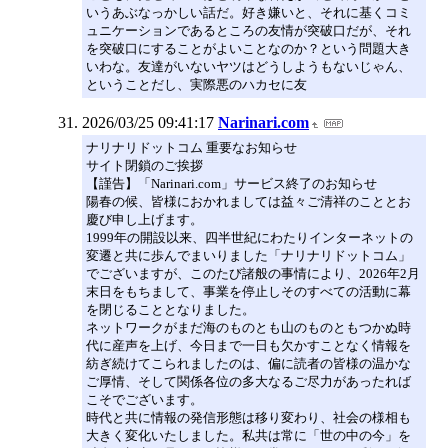
いうあぶなっかしい話だ。好き嫌いと、それに基くコミ
ュニケーションであるところの友情が突破口だが、それ
を突破口にすることがよいことなのか？という問題大き
いわな。友達がいないヤツはどうしようもないじゃん、
ということだし、実際悪のハカセに友
2026/03/25 09:41:17
Narinari.com
ナリナリドットコム 重要なお知らせ
サイト閉鎖のご挨拶
【謹告】「Narinari.com」サービス終了のお知らせ
陽春の候、皆様におかれましては益々ご清祥のこととお
慶び申し上げます。
1999年の開設以来、四半世紀にわたりインターネットの
変遷と共に歩んでまいりました「ナリナリドットコム」
でございますが、このたび諸般の事情により、2026年2月
末日をもちまして、事業を停止しそのすべての活動に幕
を閉じることとなりました。
ネットワークがまだ海のものとも山のものともつかぬ時
代に産声を上げ、今日まで一日も欠かすことなく情報を
紡ぎ続けてこられましたのは、偏に読者の皆様の温かな
ご厚情、そして関係各位の多大なるご尽力があったれば
こそでございます。
時代と共に情報の発信形態は移り変わり、社会の様相も
大きく変化いたしました。私共は常に「世の中の今」を