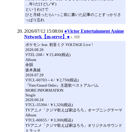
…年1だけど(ノ∀`)
というわけで
ひと月経ったらいっこ前に書いた記事のことすっかりさ
っぱり忘れ
2026/07/12 15:08:04
●Victor Entertainment Anime
Network【m-serve】●
ポケモン feat. 初音ミク VOLTAGE Live !
2026.08.26
VTZL-268 / ￥15,400(税込)
Album
余韻
坂本真綾
2026.07.29
VTCL-60703～4 / ￥2,750(税込)
『Fate/Grand Order』主題歌ベストアルバム
MORE INFORMATION
Single
2026.06.24
VTCL-35394 / ￥1,320(税込)
TVアニメ「クジマ歌えば家ほろろ」オープニングテーマ
Album
VTCL-60655 / ￥3,300(税込)
TVアニメ「クジマ歌えば家ほろろ」オリジナルサウンド
トラック