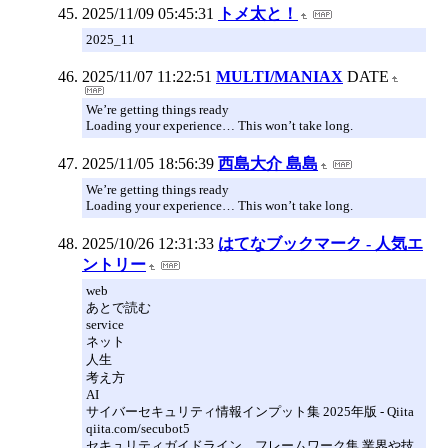
2025/11/09 05:45:31
トメ太と！
2025_11
2025/11/07 11:22:51
MULTI/MANIAX
DATE
We’re getting things ready
Loading your experience… This won’t take long.
2025/11/05 18:56:39
西島大介 島島
We’re getting things ready
Loading your experience… This won’t take long.
2025/10/26 12:31:33
はてなブックマーク - 人気エ
ントリー
web
あとで読む
service
ネット
人生
考え方
AI
サイバーセキュリティ情報インプット集 2025年版 - Qiita
qiita.com/secubot5
セキュリティガイドライン、フレームワーク集 業界や技