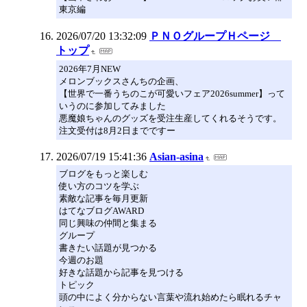
東京編
2026/07/20 13:32:09
ＰＮＯグループＨページ
トップ
2026年7月NEW
メロンブックスさんちの企画、
【世界で一番うちのこが可愛いフェア2026summer】って
いうのに参加してみました
悪魔娘ちゃんのグッズを受注生産してくれるそうです。
注文受付は8月2日までですー
2026/07/19 15:41:36
Asian-asina
ブログをもっと楽しむ
使い方のコツを学ぶ
素敵な記事を毎月更新
はてなブログAWARD
同じ興味の仲間と集まる
グループ
書きたい話題が見つかる
今週のお題
好きな話題から記事を見つける
トピック
頭の中によく分からない言葉や流れ始めたら眠れるチャ