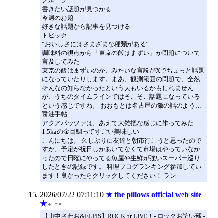
グループ
書きたい話題が見つかる
今週のお題
好きな話題から記事を見つける
トピック
“おいしさにはさまざまな種類がある”
調味料の視点から「東京の飯はまずい」か問題について
言及してみた
東京の飯はまずいのか、みたいな言説がXでちょっと話題
になっていたりします。まあ、観測範囲の問題で、全然
そんなの知らなかったという人もいるかもしれません
が、うちのタイムラインではそこそこ話題になっている
という感じですね。 おおもとは名古屋の飯の話のよう…
醤油手帖
アクアパッツァは、あえて大雑把な感じに作ってみた
1.5kgの金目鯛ってすごい美味しい
こんにちは。 久しぶりに友達と朝市行こうと思ったので
すが、予定が祝日しかあいてなくて市場はやっていなか
ったので日曜にやってる魚屋や生鮮が強いスーパー巡り
したときの記録です。 料理ブログランキング参加してい
ます！良かったらクリックしてください！ ラン
2026/07/22 07:11:10
★ the pillows official web site
★
【山中さわお&ELPIS】ROCK or LIVE！- ロックお笑い部 -