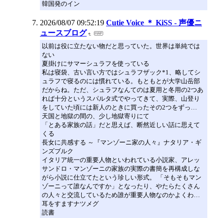
韓国発のイン
2026/08/07 09:52:19
Cutie Voice ＊ KiSS - 声優ニ
ュースブログ
以前は役に立たない物だと思っていた。世界は単純では
ない
夏掛けにサマーシュラフを使っている
私は寝袋、古い言い方ではシュラフザック*1、略してシ
ュラフで寝るのには慣れている。もともとが大学山岳部
だからね。ただ、シュラフなんてのは夏用と冬用の2つあ
れば十分というスパルタ式でやってきて、実際、山登り
をしていた頃には新人のときに買ったその2つをずっ…
天国と地獄の間の、少し地獄寄りにて
「とある家族の話」だと思えば、断然近しい話に思えて
くる
長女に共感する ～『マンゾーニ家の人々』ナタリア・ギ
ンズブルク
イタリア統一の重要人物といわれている小説家、アレッ
サンドロ・マンゾーニの家族の実際の書簡を再構成しな
がら小説に仕立てたという珍しい形式。 「そもそもマン
ゾーニって誰なんですか」となったり、やたらたくさん
の人々と交流しているため誰が重要人物なのかよくわ…
耳をすますナツメグ
読書