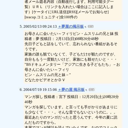
者メール題名内容（自動改行します。利用可能タグ一
覧）ＵＲＬ（リンクを入れたい場合はここに記入しま
す）[ケータイにURL送信][RSS][メールでお知らせ]
[teacup.コミュニティ]全100件の
2005/02/13 09:24:13
＋夢屋の掲示板
お母さんに会いたい～フィリピン・ムスリムの兄と妹 投
稿者：夢 投稿日： 2月13日(日)08時26分48秒
先日子どもと話をしていて、忘れられない番組があるそ
うです。
家族の誰も観ていなくて、子どもだけが観たのですが、
自分ももう一度観たいけど、家族にも観せたいと・・・
”BSドキュメンタリー「アジアに生きる子どもたち」－お
母さんに会いたい～フィリ
ピン・ムスリムの兄と妹－”
どなたかビデオとかＤＶ
2004/07/19 19:15:06
＋夢の屋 掲示板
マンガ探し 投稿者：宮下 投稿日：12月20日(土)20時28分
40秒
マンガを探しています。と言っても手がかりがあまりに
も少なくて・・・。そんな昔でもないというのに。。。
最近あたりのマンガだったと思うんです、今年の夏に読
んだものですから。
本屋でマンガ雑誌を読んでいたんです。なのでコミック