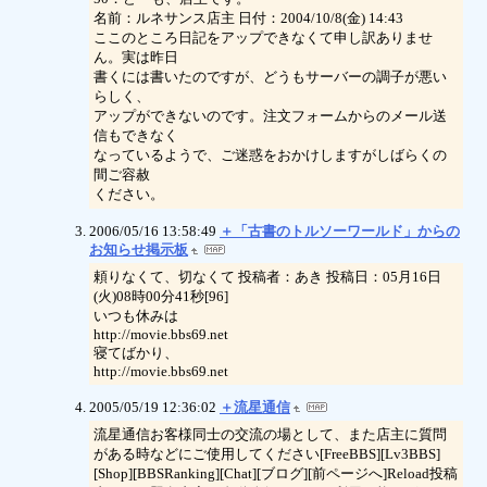
名前：ルネサンス店主 日付：2004/10/8(金) 14:43
ここのところ日記をアップできなくて申し訳ありませ
ん。実は昨日
書くには書いたのですが、どうもサーバーの調子が悪い
らしく、
アップができないのです。注文フォームからのメール送
信もできなく
なっているようで、ご迷惑をおかけしますがしばらくの
間ご容赦
ください。
2006/05/16 13:58:49
＋「古書のトルソーワールド」からの
お知らせ掲示板
頼りなくて、切なくて 投稿者：あき 投稿日：05月16日
(火)08時00分41秒[96]
いつも休みは
http://movie.bbs69.net
寝てばかり、
http://movie.bbs69.net
2005/05/19 12:36:02
＋流星通信
流星通信お客様同士の交流の場として、また店主に質問
がある時などにご使用してください[FreeBBS][Lv3BBS]
[Shop][BBSRanking][Chat][ブログ][前ページへ]Reload投稿