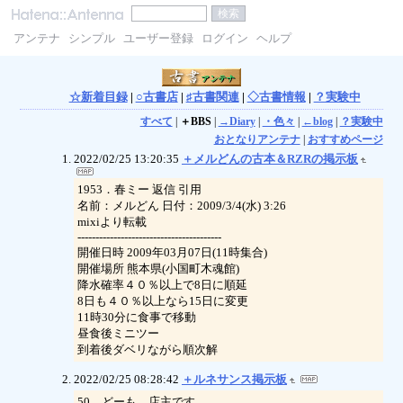
アンテナ
シンプル
ユーザー登録
ログイン
ヘルプ
☆新着目録
|
○古書店
|
♯古書関連
|
◇古書情報
|
？実験中
すべて
|
＋BBS
|
→Diary
|
・色々
|
←blog
|
？実験中
おとなりアンテナ
|
おすすめページ
2022/02/25 13:20:35
＋メルどんの古本＆RZRの掲示板
1953．春ミー 返信 引用
名前：メルどん 日付：2009/3/4(水) 3:26
mixiより転載
----------------------------------------
開催日時 2009年03月07日(11時集合)
開催場所 熊本県(小国町木魂館)
降水確率４０％以上で8日に順延
8日も４０％以上なら15日に変更
11時30分に食事で移動
昼食後ミニツー
到着後ダベリながら順次解
2022/02/25 08:28:42
＋ルネサンス掲示板
50．どーも、店主です。