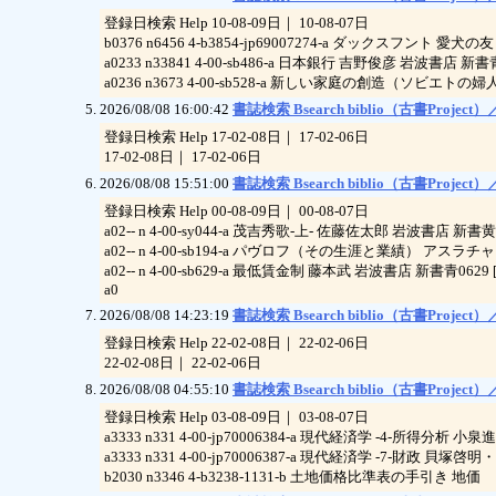
登録日検索 Help 10-08-09日｜ 10-08-07日
b0376 n6456 4-b3854-jp69007274-a ダックスフント
a0233 n33841 4-00-sb486-a 日本銀行 吉野俊彦 岩波書店 新書青
a0236 n3673 4-00-sb528-a 新しい家庭の創造（ソビエト
2026/08/08 16:00:42
書誌検索 Bsearch biblio（古書Project）／
登録日検索 Help 17-02-08日｜ 17-02-06日
17-02-08日｜ 17-02-06日
2026/08/08 15:51:00
書誌検索 Bsearch biblio（古書Project）／
登録日検索 Help 00-08-09日｜ 00-08-07日
a02-- n 4-00-sy044-a 茂吉秀歌-上- 佐藤佐太郎 岩波書店 新書黄
a02-- n 4-00-sb194-a パヴロフ（その生涯と業績） アスラチ
a02-- n 4-00-sb629-a 最低賃金制 藤本武 岩波書店 新書青0629 
a0
2026/08/08 14:23:19
書誌検索 Bsearch biblio（古書Project）／
登録日検索 Help 22-02-08日｜ 22-02-06日
22-02-08日｜ 22-02-06日
2026/08/08 04:55:10
書誌検索 Bsearch biblio（古書Project）／
登録日検索 Help 03-08-09日｜ 03-08-07日
a3333 n331 4-00-jp70006384-a 現代経済学 -4-所得分析 
a3333 n331 4-00-jp70006387-a 現代経済学 -7-財政 貝塚
b2030 n3346 4-b3238-1131-b 土地価格比準表の手引き 地価