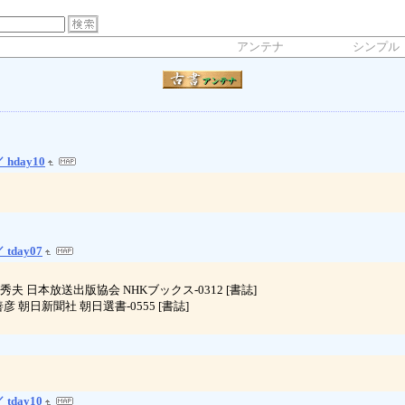
アンテナ
シンプル
 hday10
 tday07
考 鈴木秀夫 日本放送出版協会 NHKブックス-0312 [書誌]
野善彦 朝日新聞社 朝日選書-0555 [書誌]
 tday10