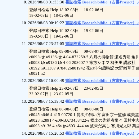
2026/08/08 01:53:36
書誌検索 Bsearch biblio（古書Project）／
登録日検索 Help 18-02-08日｜ 18-02-06日
18-02-08日｜ 18-02-06日
2026/08/08 00:19:22
書誌検索 Bsearch biblio（古書Project）／
登録日検索 Help 19-02-08日｜ 19-02-06日
19-02-08日｜ 19-02-06日
2026/08/07 23:57:05
書誌検索 Bsearch biblio（古書Project）／
登録日検索 Help 09-08-09日｜ 09-08-07日
c0093-せ n9136-せ 4-04-873259-5 八月の博物館 瀬名秀明 角川
c0093-ゆ n9136-ゆ 4-06-208607-7 家族シネマ 柳美里 講談社 -
c0592 n911307 9784826801942 花の俳句歳時記 大野雑草子 編
c0021 n2
2026/08/07 16:00:49
書誌検索 Bsearch biblio（古書Project）／
登録日検索 Help 23-02-07日｜ 23-02-05日
23-02-07日｜ 23-02-05日
2026/08/07 15:39:42
書誌検索 Bsearch biblio（古書Project）／
登録日検索 Help 08-08-08日｜ 08-08-06日
c8045 n646 4-415-00720-1 昆虫の飼い方 富田京一監修 
a0023 n2891 4-a00-BA73458422-a 郷土の先覚者燦々 田村幸
a0093 n9136 4-a6a-jp46031444-an 波未だ高し 寒川光太郎 萬
2026/08/07 15:20:53
書誌検索 Bsearch biblio（古書Project）／