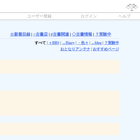
ユーザー登録
ログイン
ヘルプ
☆新着目録
|
○古書店
|
♯古書関連
|
◇古書情報
|
？実験中
すべて
|
＋BBS
|
→Diary
|
・色々
|
←blog
|
？実験中
おとなりアンテナ
|
おすすめページ