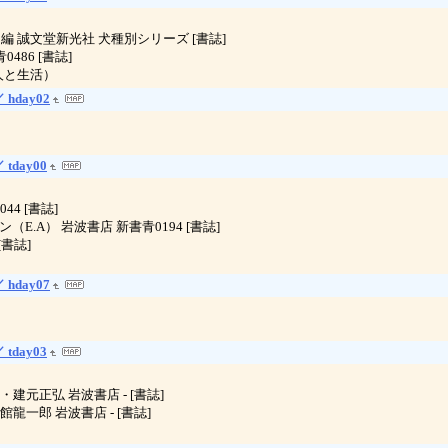
 愛犬の友 編 誠文堂新光社 犬種別シリーズ [書誌]
0486 [書誌]
の婦人と生活）
 hday02
 tday00
044 [書誌]
ャン（E.A） 岩波書店 新書青0194 [書誌]
[書誌]
 hday07
 tday03
小泉進・建元正弘 岩波書店 - [書誌]
啓明・館龍一郎 岩波書店 - [書誌]