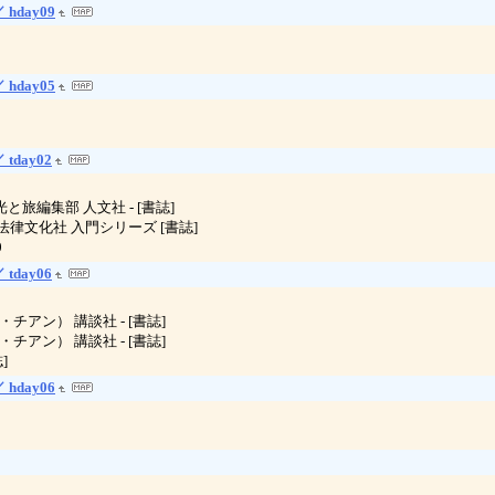
 hday09
 hday05
 tday02
 観光と旅編集部 人文社 - [書誌]
真田是 法律文化社 入門シリーズ [書誌]
0
 tday06
ユン・チアン） 講談社 - [書誌]
ユン・チアン） 講談社 - [書誌]
]
 hday06