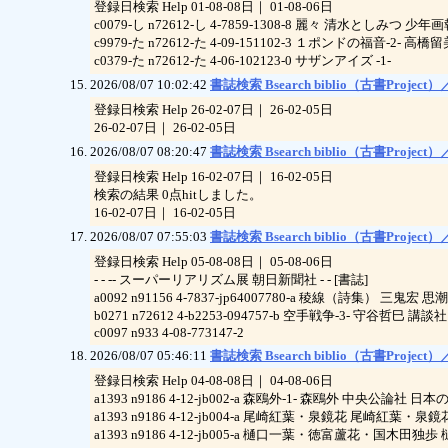
登録日検索 Help 01-08-08日｜ 01-08-06日
c0079-し n72612-し 4-7859-1308-8 麗々 清水としみつ 少年画
c9979-た n72612-た 4-09-151102-3 １ポンドの福音-2- 高橋
c0379-た n72612-た 4-06-102123-0 サザンアイズ -1-
2026/08/07 10:02:42
書誌検索 Bsearch biblio（古書Project）／
登録日検索 Help 26-02-07日｜ 26-02-05日
26-02-07日｜ 26-02-05日
2026/08/07 08:20:47
書誌検索 Bsearch biblio（古書Project）／
登録日検索 Help 16-02-07日｜ 16-02-05日
検索の結果 0点hitしました。
16-02-07日｜ 16-02-05日
2026/08/07 07:55:03
書誌検索 Bsearch biblio（古書Project）／
登録日検索 Help 05-08-08日｜ 05-08-06日
- - -- スーパーリアリズム展 朝日新聞社 - - [書誌]
a0092 n91156 4-7837-jp64007780-a 稜線（詩集） 三鬼宏 思潮
b0271 n72612 4-b2253-094757-b 空手戦争-3- 守谷哲巳 講談社
c0097 n933 4-08-773147-2
2026/08/07 05:46:11
書誌検索 Bsearch biblio（古書Project）／
登録日検索 Help 04-08-08日｜ 04-08-06日
a1393 n9186 4-12-jb002-a 森鴎外-1- 森鴎外 中央公論社 日本
a1393 n9186 4-12-jb004-a 尾崎紅葉・泉鏡花 尾崎紅葉・
a1393 n9186 4-12-jb005-a 樋口一葉・徳富蘆花・国木田