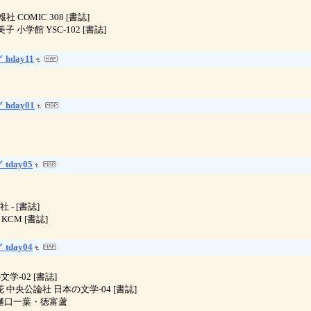
報社 COMIC 308 [書誌]
留美子 小学館 YSC-102 [書誌]
 hday11
 hday01
 tday05
社 - [書誌]
 KCM [書誌]
 tday04
の文学-02 [書誌]
泉鏡花 中央公論社 日本の文学-04 [書誌]
独歩 樋口一葉・徳富蘆