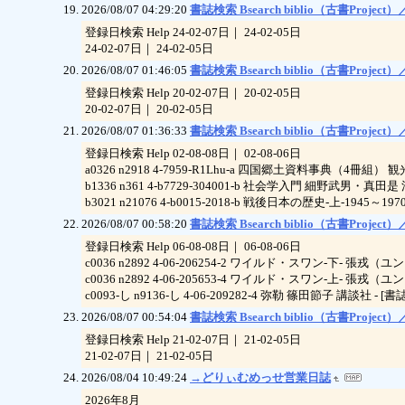
2026/08/07 04:29:20
書誌検索 Bsearch biblio（古書Project）／
登録日検索 Help 24-02-07日｜ 24-02-05日
24-02-07日｜ 24-02-05日
2026/08/07 01:46:05
書誌検索 Bsearch biblio（古書Project）／
登録日検索 Help 20-02-07日｜ 20-02-05日
20-02-07日｜ 20-02-05日
2026/08/07 01:36:33
書誌検索 Bsearch biblio（古書Project）／
登録日検索 Help 02-08-08日｜ 02-08-06日
a0326 n2918 4-7959-R1Lhu-a 四国郷土資料事典（4冊組）
b1336 n361 4-b7729-304001-b 社会学入門 細野武男・
b3021 n21076 4-b0015-2018-b 戦後日本の歴史-上-1945～197
2026/08/07 00:58:20
書誌検索 Bsearch biblio（古書Project）／
登録日検索 Help 06-08-08日｜ 06-08-06日
c0036 n2892 4-06-206254-2 ワイルド・スワン-下- 張戎（
c0036 n2892 4-06-205653-4 ワイルド・スワン-上- 張戎（
c0093-し n9136-し 4-06-209282-4 弥勒 篠田節子 講談社 - [書誌
2026/08/07 00:54:04
書誌検索 Bsearch biblio（古書Project）／
登録日検索 Help 21-02-07日｜ 21-02-05日
21-02-07日｜ 21-02-05日
2026/08/04 10:49:24
→どりぃむめっせ営業日誌
2026年8月