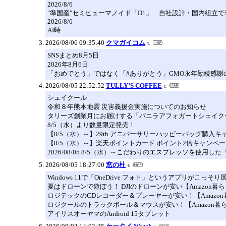
2026/8/6
"準国産"セミヒューマノイド「D1」 自社設計・国内組立で5
2026/8/6
AI時
2026/08/06 09:35:40
クマガイコム
SNSまとめ8月5日
2026年8月6日
「おめでとう」ではなく「#ありがとう」GMO永年勤続感謝の会
2026/08/05 22:52:52
TULLY’S COFFEE
シェイクール
令和８年熊本地震 災害義援金実施についてのお知らせ
タリーズ創業月にお届けする「バニラアフォガートシェイク
8/5（水）より数量限定発売！
【8/5（水）～】29th アニバーサリーハッピーバッグ購入キ
【8/5（水）～】楽天ポイントカード ポイント2倍キャンペ
2026/08/05 8/5（水）～こだわりのエスプレッソを使用し
2026/08/05 18:27:00
窓の杜
Windows 11で「OneDrive フォト」というアプリがこっ
夏はドローンで遊ぼう！ DJIのドローンが安い【Amazon暮ら
ロジテックのCDレコーダー＆プレーヤーが安い！【Amazon暮
ロジクールのトラックボール＆マウスが安い！【Amazon暮ら
アイリスオーヤマのAndroid 15タブレット