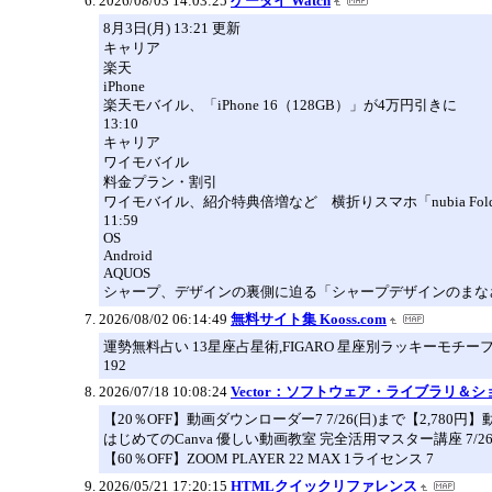
2026/08/03 14:03:25
ケータイ Watch
8月3日(月) 13:21 更新
キャリア
楽天
iPhone
楽天モバイル、「iPhone 16（128GB）」が4万円引きに
13:10
キャリア
ワイモバイル
料金プラン・割引
ワイモバイル、紹介特典倍増など 横折りスマホ「nubia Fol
11:59
OS
Android
AQUOS
シャープ、デザインの裏側に迫る「シャープデザインのまなざ
2026/08/02 06:14:49
無料サイト集 Kooss.com
運勢無料占い 13星座占星術,FIGARO 星座別ラッキーモチー
192
2026/07/18 10:08:24
Vector：ソフトウェア・ライブラリ＆シ
【20％OFF】動画ダウンローダー7 7/26(日)まで【2,78
はじめてのCanva 優しい動画教室 完全活用マスター講座 7/26
【60％OFF】ZOOM PLAYER 22 MAX 1ライセンス 7
2026/05/21 17:20:15
HTMLクイックリファレンス