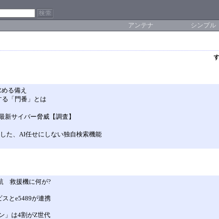
アンテナ
シンプル
求める備え
する「門番」とは
最新サイバー脅威【調査】
装した、AI任せにしない独自検索機能
難航 救援機に何が?
とe5489が連携
ラン」は4割がZ世代