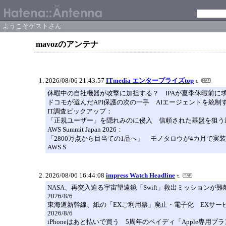
ようこそゲストさん
mavozのアンテナ
2026/08/06 21:43:57
ITmedia エンタープライズtop
休暇中の自社機器が攻撃に加担する？ IPAが夏季休暇前に
ドコモが選んだAPI保護の次の一手 AIエージェントを統制
IT調査ピックアップ：
「正規ユーザー」を隠れみのに侵入 信頼された基盤を狙う
AWS Summit Japan 2026：
「2800万点から目当ての1品へ」 モノタロウが4カ月で実
AWS S
2026/08/06 16:44:08
impress Watch Headline
NASA、再突入迫る宇宙望遠鏡「Swift」救出ミッションが
2026/8/6
東海道新幹線、紙の「EXご利用票」廃止・電子化 EXサービス
2026/8/6
iPhoneはあと払いで買う 5周年のペイディ「Apple専用プ