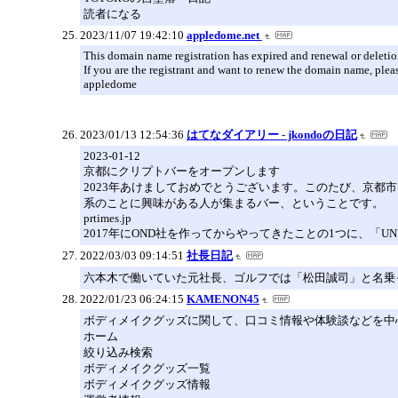
読者になる
2023/11/07 19:42:10
appledome.net
This domain name registration has expired and renewal or deletio
If you are the registrant and want to renew the domain name, pleas
appledome
2023/01/13 12:54:36
はてなダイアリー - jkondoの日記
2023-01-12
京都にクリプトバーをオープンします
2023年あけましておめでとうございます。このたび、京都市
系のことに興味がある人が集まるバー、ということです。
prtimes.jp
2017年にOND社を作ってからやってきたことの1つに、「UN
2022/03/03 09:14:51
社長日記
六本木で働いていた元社長、ゴルフでは「松田誠司」と名乗っ
2022/01/23 06:24:15
KAMENON45
ボディメイクグッズに関して、口コミ情報や体験談などを中
ホーム
絞り込み検索
ボディメイクグッズ一覧
ボディメイクグッズ情報