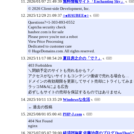
2026/01/07 21:49:39
無料情報サイト「Enchanting Sky」
© 2026 Client-side Development, Inc.
2025/12/29 21:09:37
○●HAUBEE●○
Questions?+1-303-893-0552
Captcha security check
haubee.com is for sale
Please prove you're not a robot
View Price Processing
Dedicated to customer care
© HugeDomains.com. All rights reserved.
2025/11/17 08:54:20
夏目房之介の「で？」
403 Forbidden
＼閉鎖予定のサイトも売れるかも？／
アクセスがないサイトもコンテンツ価値で売れる場合も…
ドメインの有効期限を更新してサイト売却にトライしてみま
ラッコM&Aによる広告
必ずしもサイトの売却を保証するものではありません
2025/10/11 13:35:29
Windowsな生活
← 過去の投稿
2025/08/01 05:00:41
PHP-J.com
404 Not Found
nginx
2025/07/05 07:59:00
経済評論家 佐藤治彦のブログ Don!Don