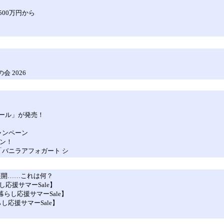
00万円から
 2026
ール」が発売！
ャンペーン
ーン！
た「バニラアフォガート シ
そり展開……これは何？
し応援サマーSale】
らし応援サマーSale】
し応援サマーSale】