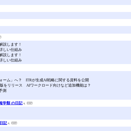
解説します！
詳しい仕組み
解説します！
詳しい仕組み
ーム」へ？ ITRが生成AI戦略に関する資料を公開
ックプレビュー版をリリース AIワークロード向けなど追加機能は？
予測
報学類 の日記
 日記