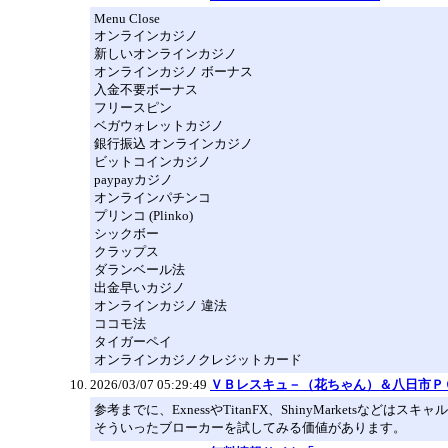
Menu Close
オンラインカジノ
新しいオンラインカジノ
オンラインカジノ ボーナス
入金不要ボーナス
フリースピン
ベガウォレットカジノ
銀行振込 オンラインカジノ
ビットコインカジノ
paypayカジノ
オンラインパチンコ
プリンコ (Plinko)
シックボー
クラップス
ダランベール法
出金早いカジノ
オンラインカジノ 違法
ココモ法
タイガーペイ
オンラインカジノクレジットカード
2026/03/07 05:29:49
ＶＢレスキュ－（花ちゃん）＆八日市Ｐ
参考までに、ExnessやTitanFX、ShinyMarke
そういったブローカーを試してみる価値があります。