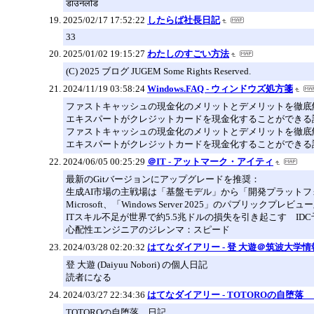
डाउनलोड
2025/02/17 17:52:22
したらば社長日記
33
2025/01/02 19:15:27
わたしのすごい方法
(C) 2025 ブログ JUGEM Some Rights Reserved.
2024/11/19 03:58:24
Windows.FAQ - ウィンドウズ処方箋
ファストキャッシュの現金化のメリットとデメリットを徹底
エキスパートがクレジットカードを現金化することができる
ファストキャッシュの現金化のメリットとデメリットを徹底
エキスパートがクレジットカードを現金化することができる
2024/06/05 00:25:29
＠IT - アットマーク・アイティ
最新のGitバージョンにアップグレードを推奨：
生成AI市場の主戦場は「基盤モデル」から「開発プラットフォ
Microsoft、「Windows Server 2025」のパブリ
ITスキル不足が世界で約5.5兆ドルの損失を引き起こす IDC
心配性エンジニアのジレンマ：スピード
2024/03/28 02:20:32
はてなダイアリー - 登 大遊＠筑波大学情
登 大遊 (Daiyuu Nobori) の個人日記
読者になる
2024/03/27 22:34:36
はてなダイアリー - TOTOROの自堕落
TOTOROの自堕落 日記