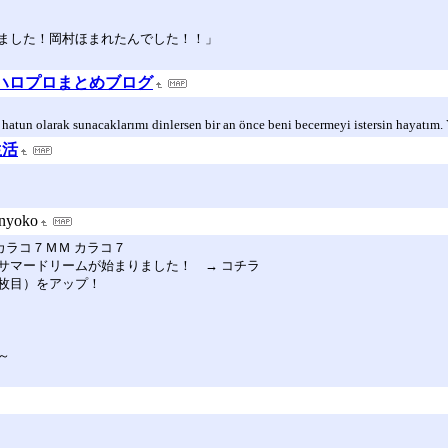
ました！岡村ほまれたんでした！！」
るハロプロまとめブログ
ir hatun olarak sunacaklarımı dinlersen bir an önce beni becermeyi istersin hayatım
生活
nyoko
カラコ７ＭＭ カラコ７
サマードリームが始まりました！ → コチラ
枚目）をアップ！
～