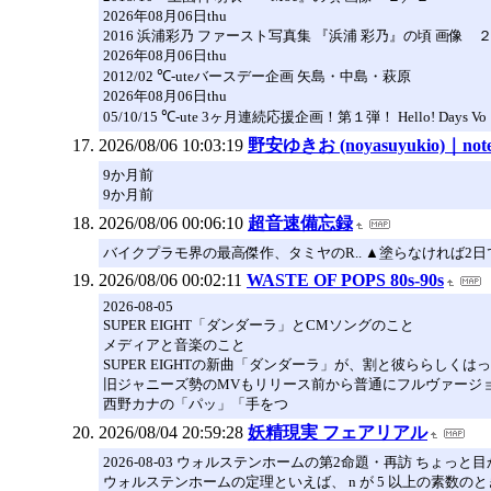
2026年08月06日thu
2016 浜浦彩乃 ファースト写真集 『浜浦 彩乃』の頃 画像 
2026年08月06日thu
2012/02 ℃-uteバースデー企画 矢島・中島・萩原
2026年08月06日thu
05/10/15 ℃-ute 3ヶ月連続応援企画！第１弾！ Hello! Days Vo
2026/08/06 10:03:19
野安ゆきお (noyasuyukio)｜not
9か月前
9か月前
2026/08/06 00:06:10
超音速備忘録
バイクプラモ界の最高傑作、タミヤのR.. ▲塗らなければ2日で完
2026/08/06 00:02:11
WASTE OF POPS 80s-90s
2026-08-05
SUPER EIGHT「ダンダーラ」とCMソングのこと
メディアと音楽のこと
SUPER EIGHTの新曲「ダンダーラ」が、割と彼ららし
旧ジャニーズ勢のMVもリリース前から普通にフルヴァージ
西野カナの「パッ」「手をつ
2026/08/04 20:59:28
妖精現実 フェアリアル
2026-08-03 ウォルステンホームの第2命題・再訪 ちょっと
ウォルステンホームの定理といえば、 n が 5 以上の素数のと