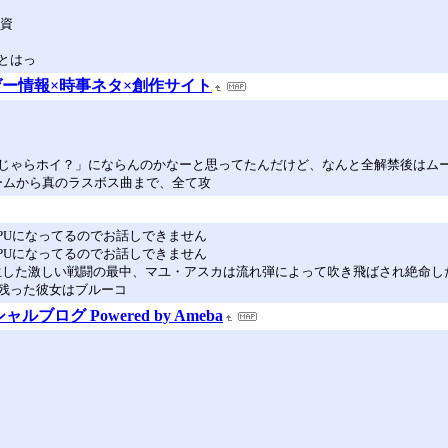
融資
とはっ
ー情報×時事ネタ×創作サイト
じゃらホイ？」にならんのかなーと思ってたんだけど、なんと全解禁後はム
」最終ルームから真のラスボス曲まで、全て攻
PUになってるのでお話しできません
PUになってるのでお話しできません
発生した激しい戦闘の最中、マユ・アスカは流れ弾によって吹き飛ばされ絶命し
残った彼女はブルーコ
ログ Powered by Ameba