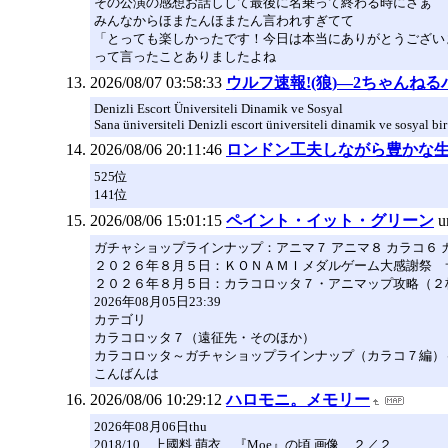
その公演の感想お話しして最後に名乗って終わる時にさぁ
みんなからほまたんほまたん言われすぎてて
「とっても楽しかったです！今日は本当にありがとうござい
って言ったことありましたよね
2026/08/07 03:58:33
ウルフ速報!(狼)―2ちゃんね
Denizli Escort Üniversiteli Dinamik ve Sosyal
Sana üniversiteli Denizli escort üniversiteli dinamik ve sosyal b
2026/08/06 20:11:46
ロンドン工夫しながら豊かな
525位
141位
2026/08/06 15:01:15
ペイント・イット・グリーン
u
ガチャショップラインナップ：アニマ７ アニマ８ カラコ６ 
２０２６年８月５日：ＫＯＮＡＭＩメダルゲーム大感謝祭 
２０２６年８月５日：カラコロッタ７・アニマップ攻略（２
2026年08月05日23:39
カテゴリ
カラコロッタ７（遠征先・そのほか）
カラコロッタ～ガチャショップラインナップ（カラコ７編）
こんばんは
2026/08/06 10:29:12
ハロモニ。メモリー
2026年08月06日thu
2018/10 上國料 萌衣 『Moe』の頃 画像 ２／２