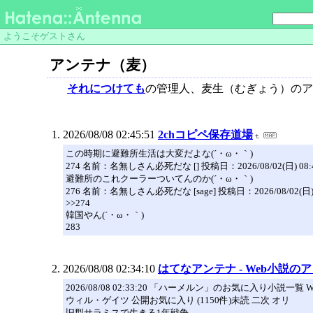
ようこそゲストさん
アンテナ（麦）
それにつけても
の管理人、麦生（むぎょう）のア
2026/08/08 02:45:51
2chコピペ保存道場
この時期に避難所生活は大変だよな(´・ω・｀)
274 名前：名無しさん必死だな [] 投稿日：2026/08/02(日) 08:41:2
避難所のこれクーラーついてんのか(´・ω・｀)
276 名前：名無しさん必死だな [sage] 投稿日：2026/08/02(日) 08:
>>274
韓国やん(´・ω・｀)
283
2026/08/08 02:34:10
はてなアンテナ - Web小説の
2026/08/08 02:33:20 「ハーメルン」のお気に入り
ウィル・ゲイツ 公開お気に入り (1150件)未読 二次 オリ
旧型サラミスで生きる1年戦争