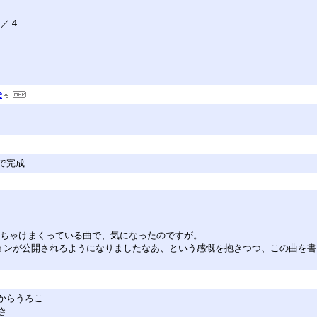
２／４
e
成...
くはっちゃけまくっている曲で、気になったのですが。
ョンが公開されるようになりましたなあ、という感慨を抱きつつ、この曲を
目からうろこ
き