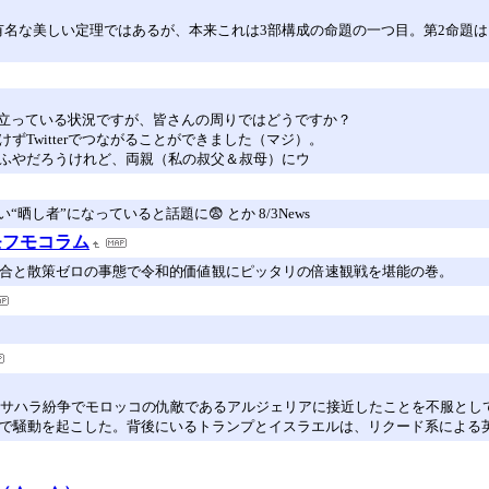
。有名な美しい定理ではあるが、本来これは3部構成の命題の一つ目。第2命題
立っている状況ですが、皆さんの周りではどうですか？
ずTwitterでつながることができました（マジ）。
やふやだろうけれど、両親（私の叔父＆叔母）にウ
者”になっていると話題に😨 とか 8/3News
モフモコラム
試合と散策ゼロの事態で令和的価値観にピッタリの倍速観戦を堪能の巻。
、西サハラ紛争でモロッコの仇敵であるアルジェリアに接近したことを不服とし
口で騒動を起こした。背後にいるトランプとイスラエルは、リクード系による英