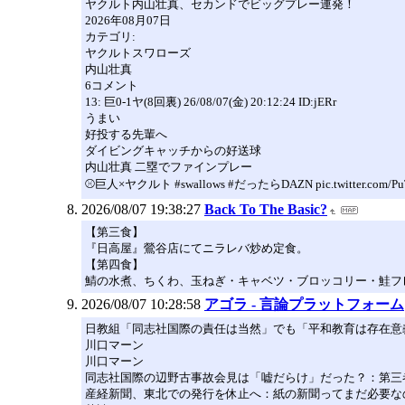
ヤクルト内山壮真、セカンドでビッグプレー連発！
2026年08月07日
カテゴリ:
ヤクルトスワローズ
内山壮真
6コメント
13: 巨0-1ヤ(8回裏) 26/08/07(金) 20:12:24 ID:jERr
うまい
好投する先輩へ
ダイビングキャッチからの好送球
内山壮真 二塁でファインプレー
⚾️巨人×ヤクルト #swallows #だったらDAZN pic.twitter.com/Pu
2026/08/07 19:38:27
Back To The Basic?
【第三食】
『日高屋』鶯谷店にてニラレバ炒め定食。
【第四食】
鯖の水煮、ちくわ、玉ねぎ・キャベツ・ブロッコリー・鮭フ
2026/08/07 10:28:58
アゴラ - 言論プラットフォーム
日教組「同志社国際の責任は当然」でも「平和教育は存在意
川口マーン
川口マーン
同志社国際の辺野古事故会見は「嘘だらけ」だった？：第三
産経新聞、東北での発行を休止へ：紙の新聞ってまだ必要な