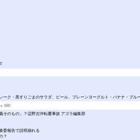
T
レーク・黒すりごまのサラダ、ビール、プレーンヨーグルト・バナナ・ブル
義そのもの」？辺野古沖転覆事故 アゴラ編集部
者委報告で説明崩れる
の？