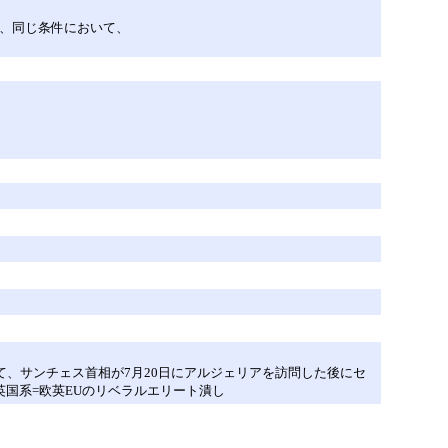
は、同じ条件において、
て、サンチェス首相が7月20日にアルジェリアを訪問した後にセ
国系=欧英EUのリベラルエリート潰し