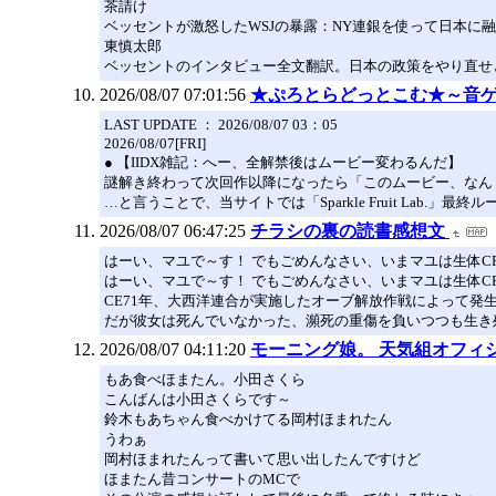
茶請け
ベッセントが激怒したWSJの暴露：NY連銀を使って日本に
東慎太郎
ベッセントのインタビュー全文翻訳。日本の政策をやり直せ
2026/08/07 07:01:56
★ぷろとらどっとこむ★～音ゲ
LAST UPDATE ： 2026/08/07 03：05
2026/08/07[FRI]
● 【IIDX雑記：へー、全解禁後はムービー変わるんだ】
謎解き終わって次回作以降になったら「このムービー、なん
…と言うことで、当サイトでは「Sparkle Fruit Lab.
2026/08/07 06:47:25
チラシの裏の読書感想文
はーい、マユで～す！ でもごめんなさい、いまマユは生体C
はーい、マユで～す！ でもごめんなさい、いまマユは生体C
CE71年、大西洋連合が実施したオーブ解放作戦によって
だが彼女は死んでいなかった、瀕死の重傷を負いつつも生き
2026/08/07 04:11:20
モーニング娘。 天気組オフィシャルブ
もあ食べほまたん。小田さくら
こんばんは小田さくらです～
鈴木もあちゃん食べかけてる岡村ほまれたん
うわぁ
岡村ほまれたんって書いて思い出したんですけど
ほまたん昔コンサートのMCで