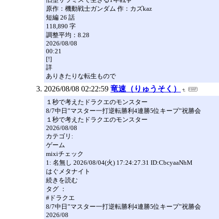
原作：機動戦士ガンダム 作：カズkaz
短編 26 話
118,890 字
調整平均：8.28
2026/08/08
00:21
[!]
詳
ありきたりな転生もので
2026/08/08 02:22:59
竜速（りゅうそく）
１秒で考えたドラクエのモンスター
8/7中日”マスター一打逆転勝利4連勝5位キープ”祝勝会
１秒で考えたドラクエのモンスター
2026/08/08
カテゴリ:
ゲーム
mixiチェック
1: 名無し 2026/08/04(火) 17:24:27.31 ID:CbcyaaNhM
はぐメタナイト
続きを読む
タグ ：
#ドラクエ
8/7中日”マスター一打逆転勝利4連勝5位キープ”祝勝会
2026/08