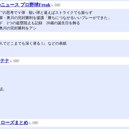
ュース プロ野球Freak
て”の思考でＶ弾 狙い球と違えばストライクでも振らず
輩・奥川の完封勝利を援護「勝ちにつながるいいプレーができた」
 2つの盗塁阻止も記録 28歳の誕生日を飾る
奥川の完封勝利をアシ
でどこまでも深く潜る 1』 などの表紙
ンテナ
話。
ワローズまとめ