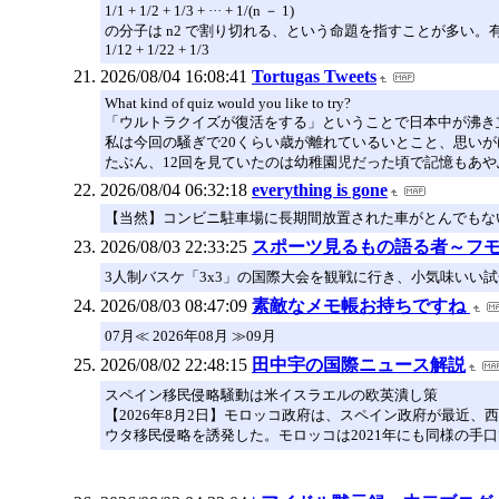
1/1 + 1/2 + 1/3 + ··· + 1/(n － 1)
の分子は n2 で割り切れる、という命題を指すことが多い
1/12 + 1/22 + 1/3
2026/08/04 16:08:41
Tortugas Tweets
What kind of quiz would you like to try?
「ウルトラクイズが復活をする」ということで日本中が沸き
私は今回の騒ぎで20くらい歳が離れているいとこと、思いがけ
たぶん、12回を見ていたのは幼稚園児だった頃で記憶もあ
2026/08/04 06:32:18
everything is gone
【当然】コンビニ駐車場に長期間放置された車がとんでもない“晒し
2026/08/03 22:33:25
スポーツ見るもの語る者～フ
3人制バスケ「3x3」の国際大会を観戦に行き、小気味いい
2026/08/03 08:47:09
素敵なメモ帳お持ちですね
07月≪ 2026年08月 ≫09月
2026/08/02 22:48:15
田中宇の国際ニュース解説
スペイン移民侵略騒動は米イスラエルの欧英潰し策
【2026年8月2日】モロッコ政府は、スペイン政府が最近
ウタ移民侵略を誘発した。モロッコは2021年にも同様の手