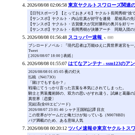
2026/08/08 02:06:58
東京ヤクルトスワローズ関連のニ
【日刊スポーツ】【とっておきメモ】ヤクルト長岡秀樹“捨
【サンスポ】ヤクルト・内山壮真が好守を連発 星稜高の先
【サンスポ】ヤクルト・古賀優大が完封勝利の奥川を好リード
【サンスポ】ヤクルト・長岡秀樹が決勝アーチ 同期入団の
2026/08/08 01:56:48
スコッパー速報
ブシロードノベル：『現代忍者は万能ゆえに異世界迷宮を一人
Tweet
[ 2026/08/07 18:00 ] 表紙 |
2026/08/08 01:55:07
はてなアンテナ - ssm123のア
2026/08/08 01:05:05 夜の灯火
払暁（N4173O）
「賭けでもするか？」
戦場にてうっかり言った言葉を本気にされてしまった。
騎士と男装魔術師の、双方の思いがすれ違う。試練と葛藤の
異世界〔恋愛〕
完結済(全69エピソード)
2026/08/07 23:01:46 シャナ王国戦記譚 目次
この世界がゲームだと俺だけが知っている（N9078BD）
バグ満載のため、ある意味人気
2026/08/08 00:20:12
ツバメ速報＠東京ヤクルトス