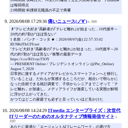
は毎回得点
21時間前 科捜研元職員の不正で再審
2026/08/08 17:29:36
痛いニュース(ノ∀`)
👴"テレビ大好き"高齢者の｢テレビ離れ｣が始まった…10代後半～
20代の約7割が"ほぼ見ない"
1 名前：パンナ・コッタ ★：2026/08/07(金) 22:57:35.02
ID:NKtfTkGT9.net
"テレビ大好き"高齢者の｢テレビ離れ｣が始まった…10代後半～20
代の約7割が"ほぼ見ない"衝撃の最新データ
https://t.co/RJ1vayT5OY
— PRESIDENT Online / プレジデントオンライン (@Pre_Online)
August 7, 2026
日常的に接するメデイアがテレビからスマートフォンへと移行し
ていることは、だれもが実感するところだが、相次いで明らかに
なった信頼できる統計調査で、子供からシニアまでこぞって「テ
レビ離れ」が加速し、メディアライフが激変している実態が鮮明
に浮かび上がってきた。
かつてはどこの家庭でも必ずと言っていいほど見かけた
2026/08/08 14:24:29
ITmedia エンタープライズ：次世代
ITリーダーのためのオルタナティブ情報発信サイト
あなたに最適な「エージェントAIフレームワーク」の選び方