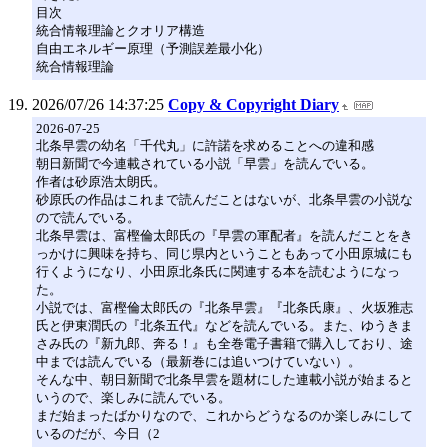
目次
統合情報理論とクオリア構造
自由エネルギー原理（予測誤差最小化）
統合情報理論
2026/07/26 14:37:25
Copy & Copyright Diary
2026-07-25
北条早雲の幼名「千代丸」に許諾を求めることへの違和感
朝日新聞で今連載されている小説「早雲」を読んでいる。
作者は砂原浩太朗氏。
砂原氏の作品はこれまで読んだことはないが、北条早雲の小説な
ので読んでいる。
北条早雲は、富樫倫太郎氏の『早雲の軍配者』を読んだことをき
っかけに興味を持ち、同じ県内ということもあって小田原城にも
行くようになり、小田原北条氏に関連する本を読むようになっ
た。
小説では、富樫倫太郎氏の『北条早雲』『北条氏康』、火坂雅志
氏と伊東潤氏の『北条五代』などを読んでいる。また、ゆうきま
さみ氏の『新九郎、奔る！』も全巻電子書籍で購入しており、途
中までは読んでいる（最新巻には追いつけていない）。
そんな中、朝日新聞で北条早雲を題材にした連載小説が始まると
いうので、楽しみに読んでいる。
まだ始まったばかりなので、これからどうなるのか楽しみにして
いるのだが、今日（2