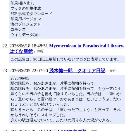
印刷/書き出し
ブックの新規作成
PDF 形式でダウンロード
印刷用バージョン
他のプロジェクト
コモンズ
ウィキデータ項目
2026/06/18 18:48:51
Myrmecoleon in Paradoxical Library.
はてな新館
この広告は、90日以上更新していないブログに表示しています。
2026/06/05 22:07:20
茂木健一郎 クオリア日記
2026/06/05
駅の階段を、おかあさまが、片手に荷物を持って、
駅の階段を、おかあさまが、片手に荷物を持って、もう一方に４
歳くらいの男の子を抱えて降りていらした。男の子は、「重いか
ら、重いから」と言い続け、おかあさまは「だいじょうぶ、だい
じょうぶ」と言い続けていらした。
降りきったら、男の子は、「重かったでしょう」と言って、それ
からうれしそうにスキップした。
夕方の駅は混んでいいて、ふたりの周りを人の渦ができる。