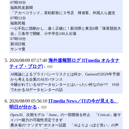
07時30分
福島民友新聞
「アカベコランド」若松駅前に３号店 帰省客、外国人ら盛況
07時12分
福島民報
一心不乱に指動かし…速く正確に！新潟県と東北6県「珠算競技大
会」三条市で開催、小中学生240人出場
07時10分
新潟日報
サンマ豊
2026/08/09 07:17:40
海外速報部ログ [ITmedia オルタナ
ティブ・ブログ]
AI推論によるプライバシーリスクとは何か、Gartnerの2029年予測
から考える企業のAIガバナンス
今騒がれているAIデータセンターとはいったい何なのか?!! 10分
でわかるAIデータセンターの話
2026/08/09 05:56:10
ITmedia News／ITの今が見える、
明日が分かる
OpenAI、次期モデル「Astra」の一部開発を停止 「Critical」級サ
イバー能力の可能性否定できず
農水省の“クソダサ”ポスター話題 「AIよりよっぽど良い」の声