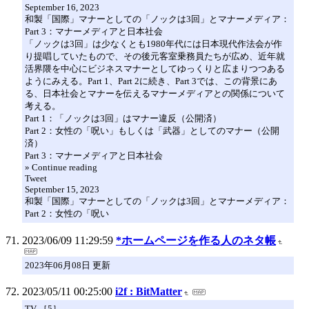
September 16, 2023
和製「国際」マナーとしての「ノックは3回」とマナーメディア：
Part 3：マナーメディアと日本社会
「ノックは3回」は少なくとも1980年代には日本現代作法会が作
り提唱していたもので、その後元客室乗務員たちが広め、近年就
活界隈を中心にビジネスマナーとしてゆっくりと広まりつつある
ようにみえる。Part 1、Part 2に続き、Part 3では、この背景にあ
る、日本社会とマナーを伝えるマナーメディアとの関係について
考える。
Part 1：「ノックは3回」はマナー違反（公開済）
Part 2：女性の「呪い」もしくは「武器」としてのマナー（公開
済）
Part 3：マナーメディアと日本社会
» Continue reading
Tweet
September 15, 2023
和製「国際」マナーとしての「ノックは3回」とマナーメディア：
Part 2：女性の「呪い
2023/06/09 11:29:59
*ホームページを作る人のネタ帳
2023年06月08日 更新
2023/05/11 00:25:00
i2f : BitMatter
TV ［5］