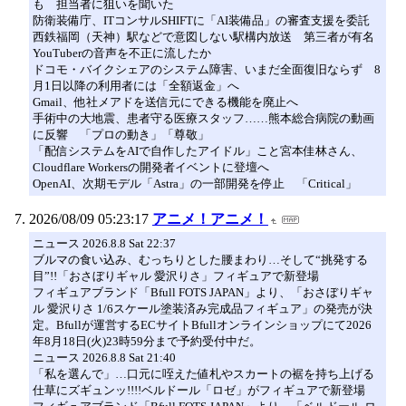
も 担当者に狙いを聞いた
防衛装備庁、ITコンサルSHIFTに「AI装備品」の審査支援を委託
西鉄福岡（天神）駅などで意図しない駅構内放送 第三者が有名
YouTuberの音声を不正に流したか
ドコモ・バイクシェアのシステム障害、いまだ全面復旧ならず 8
月1日以降の利用者には「全額返金」へ
Gmail、他社メアドを送信元にできる機能を廃止へ
手術中の大地震、患者守る医療スタッフ……熊本総合病院の動画
に反響 「プロの動き」「尊敬」
「配信システムをAIで自作したアイドル」こと宮本佳林さん、
Cloudflare Workersの開発者イベントに登壇へ
OpenAI、次期モデル「Astra」の一部開発を停止 「Critical」
2026/08/09 05:23:17
アニメ！アニメ！
ニュース 2026.8.8 Sat 22:37
ブルマの食い込み、むっちりとした腰まわり…そして“挑発する
目”!!「おさぼりギャル 愛沢りさ」フィギュアで新登場
フィギュアブランド「Bfull FOTS JAPAN」より、「おさぼりギャ
ル 愛沢りさ 1/6スケール塗装済み完成品フィギュア」の発売が決
定。Bfullが運営するECサイトBfullオンラインショップにて2026
年8月18日(火)23時59分まで予約受付中だ。
ニュース 2026.8.8 Sat 21:40
「私を選んで」…口元に咥えた値札やスカートの裾を持ち上げる
仕草にズギュンッ!!!!ベルドール「ロゼ」がフィギュアで新登場