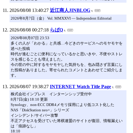
2026/08/08 13:40:27
近江商人JINBLOG
2026年8月7日（金） Vol. MMXXVI — Independent Editorial
2026/08/08 00:27:18
らばQ
2026年08月07日 23:53
多くの人が「わかる」と共感…今どきのサービスへのモヤモヤを
述べた投稿
時代が進むごとに便利になっているかと思いきや、不便やストレ
スを感じることも増えました。
今の世の中に対するモヤモヤした気持ちを、包み隠さず言葉にし
た投稿がありました。寄せられたコメントとあわせてご紹介しま
す。
2026/08/07 19:38:27
INTERNET Watch Title Page
株式会社インプレス インターンシップ受付中
8月7日(金) 18:10 更新
Synology、non-ECC DDR4メモリ採用により低コスト化した
NAS「DiskStation neo+」シリーズ
インシデント/サイバー攻撃
不正アクセスを受けていた将棋連盟のサイトが復旧、情報漏えい
は「痕跡なし」
18:10