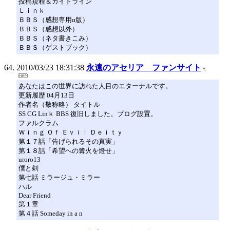
投稿規程＆ガイドライン
Ｌｉｎｋ
ＢＢＳ（感想専用α版）
ＢＢＳ（感想以外）
ＢＢＳ（ネタ書きこみ）
ＢＢＳ（ゲストブック）
2010/03/23 18:31:38
永遠のアセリア ファンサイト
あなたはこの世界に訪れた人目のエターナルです。
更新履歴 04月13日
作者名（敬称略） タイトル
SS CG Linｋ BBS 復旧しました。ブログ設置。
ファルクラム
Ｗｉｎｇ Ｏｆ Ｅｖｉｌ Ｄｅｉｔｙ
第１７話「告げられるその真実」
第１８話「希望への篝火を燈せ」
uroro13
僕と剣
第七話 ミラージュ・ミラー
ハル
Dear Friend
第１章
第４話 Someday in a n