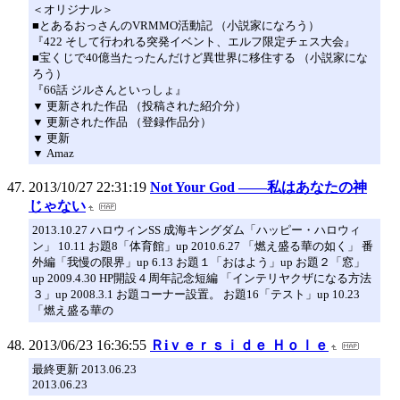
＜オリジナル＞
■とあるおっさんのVRMMO活動記 （小説家になろう）
『422 そして行われる突発イベント、エルフ限定チェス大会』
■宝くじで40億当たったんだけど異世界に移住する （小説家にな
ろう）
『66話 ジルさんといっしょ』
▼ 更新された作品 （投稿された紹介分）
▼ 更新された作品 （登録作品分）
▼ 更新
▼ Amaz
2013/10/27 22:31:19
Not Your God ――私はあなたの神
じゃない
2013.10.27 ハロウィンSS 成海キングダム「ハッピー・ハロウィ
ン」 10.11 お題8「体育館」up 2010.6.27 「燃え盛る華の如く」 番
外編「我慢の限界」up 6.13 お題１「おはよう」up お題２「窓」
up 2009.4.30 HP開設４周年記念短編 「インテリヤクザになる方法
３」up 2008.3.1 お題コーナー設置。 お題16「テスト」up 10.23
「燃え盛る華の
2013/06/23 16:36:55
Ｒiｖｅｒｓｉｄｅ Ｈｏｌｅ
最終更新 2013.06.23
2013.06.23