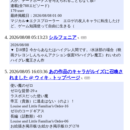
人が、チートボーナスを与えられることもなく放//
連載(全788エピソード)
179 user
最終掲載日：2026/08/08 01:00
マジカル★エクスプローラー エロゲの友人キャラに転生したけ
ど、ゲーム知識使って自由に生きる（
2026/08/08 05:13:23
シルフェニア
2026/08/08
▼【18禁】今からあなたはハイグレ人間です。/水泳部の場合（映
画クレヨンしんちゃんアクション仮面VSハイグレ魔王）れいわの
ハイグレ魔王さん作
2026/08/05 16:03:36
あの作品のキャラがルイズに召喚さ
れました @ ウィキ - トップページ
使い魔のゼロ
ゼロな提督-29 a
ラスボスだった使い魔
帝王（貴族）に逃走はない（のよ）！
Louise and Little Familiar’s Order-16
ゼロのコードギアス
長編（話数順）-03
Louise and Little Familiar’s Order-06
お絵描き掲示板/お絵かき掲示板ログ/278