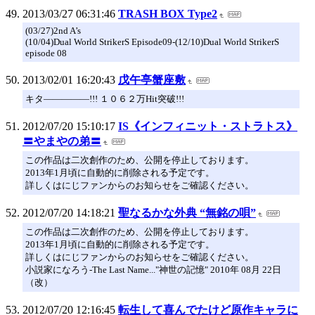
2013/03/27 06:31:46
TRASH BOX Type2
(03/27)2nd A’s
(10/04)Dual World StrikerS Episode09-(12/10)Dual World StrikerS
episode 08
2013/02/01 16:20:43
戊午亭蟹座敷
キタ―――――!!! １０６２万Hit突破!!!
2012/07/20 15:10:17
IS《インフィニット・ストラトス》
〓やまやの弟〓
この作品は二次創作のため、公開を停止しております。
2013年1月頃に自動的に削除される予定です。
詳しくはにじファンからのお知らせをご確認ください。
2012/07/20 14:18:21
聖なるかな外典 “無銘の唄”
この作品は二次創作のため、公開を停止しております。
2013年1月頃に自動的に削除される予定です。
詳しくはにじファンからのお知らせをご確認ください。
小説家になろう-The Last Name..."神世の記憶" 2010年 08月 22日
（改）
2012/07/20 12:16:45
転生して喜んでたけど原作キャラに