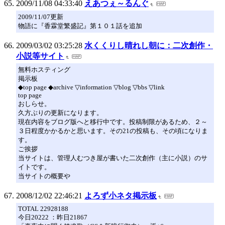
2009/11/08 04:33:40
えあつぇ～るんぐ
2009/11/07更新
物語に『香霖堂繁盛記』第１０１話を追加
2009/03/02 03:25:28
水くくりし晴れし朝に：二次創作・
小説等サイト
無料ホスティング
掲示板
◆top page ◆archive ▽information ▽blog ▽bbs ▽link
top page
おしらせ。
久方ぶりの更新になります。
現在内容をブログ版へと移行中です。投稿制限があるため、２～
３日程度かかるかと思います。その21の投稿も、その頃になりま
す。
ご挨拶
当サイトは、管理人むつき屋が書いた二次創作（主に小説）のサ
イトです。
当サイトの概要や
2008/12/02 22:46:21
よろず小ネタ掲示板
TOTAL 22928188
今日20222 ：昨日21867