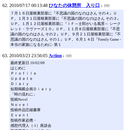
2010/07/17 00:13:48
ひなたの休憩所 入り口
７月１６日屋根裏部屋に『不思議の国のなのはさん その４』Ｕ
Ｐ。１月３１日屋根裏部屋に『不思議の国のなのはさん その３』
ＵＰ。１月１２日屋根裏部屋に『ＩＦ～士郎がいる風景～ シーク
レット・ラヴァーズ１０』ＵＰ。１１月８日屋根裏部屋に『不思
議の国のなのはさん その２』ＵＰ。９月２１日屋根裏部屋に『不
思議の国のなのはさん その１』ＵＰ。６月１４日『Family Game -
本当の家族になるために- 第１
2010/03/23 23:56:05
Action
最終更新日 10/02/09
はじめに
Ｐｒｏｆｉｌｅ
Ｕｐｄａｔｅ
Ｄｉａｒｙ
短期掲載企画Ｄｉａｒｙ
「時の流れに」
投稿Novel
Ｎｏｖｅｌ
投稿作品圧縮書庫
Ｅｖｅｎｔ
投稿作家必携・
感想代理人（-1）座談会