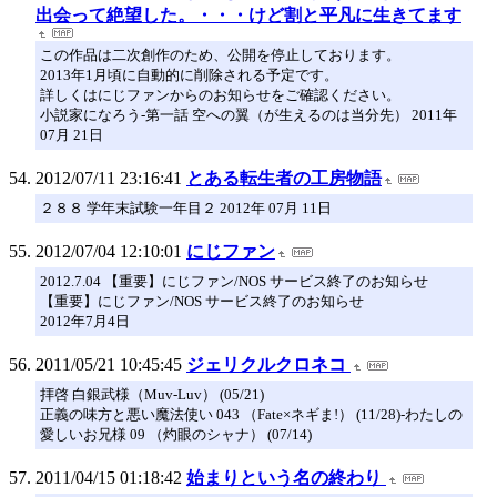
出会って絶望した。・・・けど割と平凡に生きてます
この作品は二次創作のため、公開を停止しております。
2013年1月頃に自動的に削除される予定です。
詳しくはにじファンからのお知らせをご確認ください。
小説家になろう-第一話 空への翼（が生えるのは当分先） 2011年
07月 21日
2012/07/11 23:16:41
とある転生者の工房物語
２８８ 学年末試験一年目２ 2012年 07月 11日
2012/07/04 12:10:01
にじファン
2012.7.04 【重要】にじファン/NOS サービス終了のお知らせ
【重要】にじファン/NOS サービス終了のお知らせ
2012年7月4日
2011/05/21 10:45:45
ジェリクルクロネコ
拝啓 白銀武様（Muv-Luv） (05/21)
正義の味方と悪い魔法使い 043 （Fate×ネギま!） (11/28)-わたしの
愛しいお兄様 09 （灼眼のシャナ） (07/14)
2011/04/15 01:18:42
始まりという名の終わり