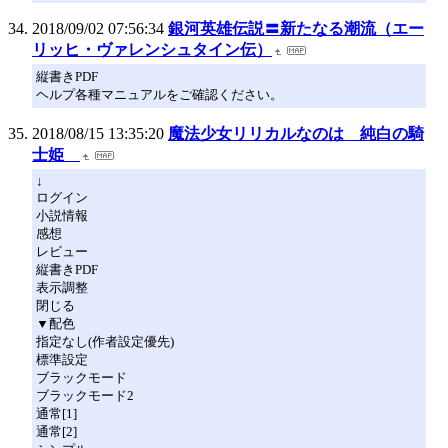
2018/09/02 07:56:34
銀河英雄伝説〓新たなる潮流（エー
リッヒ・ヴァレンシュタイン伝）
縦書きPDF
ヘルプ各種マニュアルをご確認ください。
2018/08/15 13:35:20
魔法少女リリカルなのは 純白の騎
士姫
↓
ログイン
小説情報
感想
レビュー
縦書きPDF
表示調整
閉じる
▼配色
指定なし(作者設定優先)
標準設定
ブラックモード
ブラックモード2
通常[1]
通常[2]