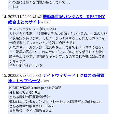
その国には様々な問題が起こっていて…。
これは、
2022/11/22 02:41:42
機動新世紀ガンダムX DESTINY
総合まとめサイト
カジノシークレット 勝てる入ロ
カジノをする際、「3倍モンテカルロ法」という名の、人気のカジ
ノ攻略法があります。そして、びっくりすることにあるカジノを
一瞬で潰してしまったという凄い必勝法です。
人気のネットカジノは、還元率をとってみても１００%に迫るく
らい驚異の高さで、これ以外のギャンブルなどを想定しても特に
勝率を上げやすい理想的なギャンブルなのでこれを機に始めてみ
ませんか？
当たり前ですがオンラ
2022/07/23 05:20:31
ナイトウィザード！クロスSS保管
庫 - トップページ
NIGHT WIZARD cross period/第08話
月と星と柊と/第10話
とある魔剣の回顧録/嘘予告
機動戦士ガンダム バトルオペレーション2攻略Wiki 3rd Season
とある魔術の禁書目録 Index
日向坂46 ライブ情報まとめ