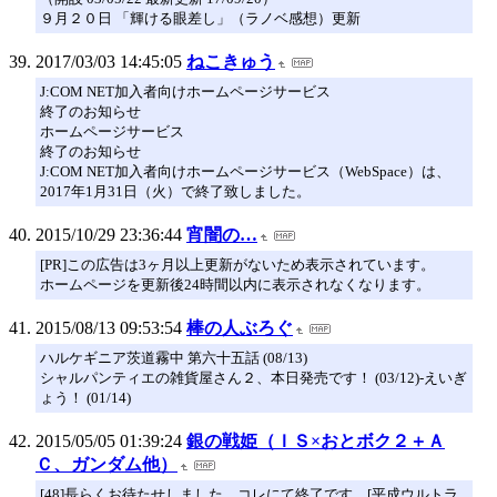
９月２０日 「輝ける眼差し」（ラノベ感想）更新
2017/03/03 14:45:05
ねこきゅう
J:COM NET加入者向けホームページサービス
終了のお知らせ
ホームページサービス
終了のお知らせ
J:COM NET加入者向けホームページサービス（WebSpace）は、
2017年1月31日（火）で終了致しました。
2015/10/29 23:36:44
宵闇の…
[PR]この広告は3ヶ月以上更新がないため表示されています。
ホームページを更新後24時間以内に表示されなくなります。
2015/08/13 09:53:54
棒の人ぶろぐ
ハルケギニア茨道霧中 第六十五話 (08/13)
シャルパンティエの雑貨屋さん２、本日発売です！ (03/12)-えいぎ
ょう！ (01/14)
2015/05/05 01:39:24
銀の戦姫（ＩＳ×おとボク２＋Ａ
Ｃ、ガンダム他）
[48]長らくお待たせしました。コレにて終了です。[平成ウルトラ