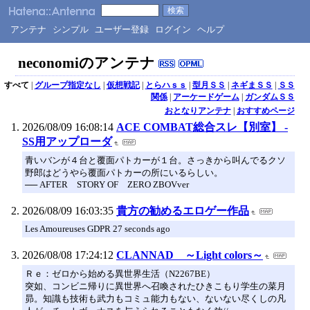
アンテナ
シンプル
ユーザー登録
ログイン
ヘルプ
neconomiのアンテナ
すべて
|
グループ指定なし
|
仮想戦記
|
とらハｓｓ
|
型月ＳＳ
|
ネギまＳＳ
|
ＳＳ
関係
|
アーケードゲーム
|
ガンダムＳＳ
おとなりアンテナ
|
おすすめページ
2026/08/09 16:08:14
ACE COMBAT総合スレ【別室】 -
SS用アップローダ
青いバンが４台と覆面パトカーが１台。さっきから叫んでるクソ
野郎はどうやら覆面パトカーの所にいるらしい。
── AFTER STORY OF ZERO ZBOVver
2026/08/09 16:03:35
貴方の勧めるエロゲー作品
Les Amoureuses GDPR 27 seconds ago
2026/08/08 17:24:12
CLANNAD ～Light colors～
Ｒｅ：ゼロから始める異世界生活（N2267BE）
突如、コンビニ帰りに異世界へ召喚されたひきこもり学生の菜月
昴。知識も技術も武力もコミュ能力もない、ないない尽くしの凡