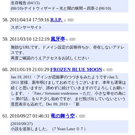
生存報告 (04/15)
(06/10)-ナイトウィザード～光と闇の狭間～四章-2 (06/10)
2011/04/14 17:59:16
R.I.P.
スポンサーサイト
2011/03/10 12:12:19
風牙亭
無効なURLです。ドメイン設定の反映待ちか、存在しないアドレ
スです。
再度ご確認のうえアクセスをお試しください
2011/01/19 21:01:29
FROZEN BLUE MOON
Jan 19, 2011 ・アインが恋姫夢のつづきをみたようです♪Jan 5,
2011 皆様、新年明けましておめでとうございます。本年も遅筆は
続くと思いますが、諦めずに続けていきますのでよろしくお願い
します。・「Fate／fortunate tenderness ～ただ、小さな幸せの為に
～ 第07話」をＵＰ少し短めですが、まだ投げ出していないという
意思表示も込めて。Dec 09, 2010・「新
2010/09/27 01:46:31
竜の舞う空
(2010/09/27)
小説を追加しました。（7 Years Later ０７）