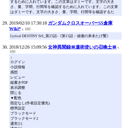
するために入れています。この文章はダミーです。文字の大き
さ、量、字間、行間等を確認するために入れています。この文章
はダミーです。文字の大きさ、量、字間、行間等を確認するた
2019/02/10 17:30:18
ガンダムクロスオーバーSS倉庫
Wiki*
Lyrical DESTINY StS_第25話-《第15話：値価の来未たげ繋》
2018/12/26 15:09:56
女神異聞録〓違術使いの召喚士〓
↓
ログイン
小説情報
感想
レビュー
縦書きPDF
表示調整
閉じる
▼配色
指定なし(作者設定優先)
標準設定
ブラックモード
ブラックモード2
通常[1]