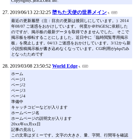
Copyright(C)BIGLOBE Inc.
2019/06/13 22:32:25
堕ちた天使の世界メイン
最近の更新履歴（注：目次の更新は後回しにしています。）2014
年08/07 ご迷惑をおかけしています。 何度か＠PAGESに依頼した
のですが、掲示板の最新データを取得できませんでした。 そこで
掲示板を移転することにしました。近日中に「臨時閲覧専用掲示
板」を廃止します。04/13 ご迷惑をおかけしています。3/12から新
小説投稿掲示板が書き込めなくなっています。CGI利用がphpのみ
となったためです
2019/03/08 23:50:52
World Edge
ホーム
ページ1
ページ2
ページ3
ページ4
準備中
キャッチコピーなどが入ります
ホームページ名
ホームページの説明文が入ります
20xx年xx月xx日
記事の見出し
この文章はダミーです。文字の大きさ、量、字間、行間等を確認