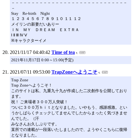
－－－－－－－－－－－－－－－－－－－－－－－－－－－－－
－
Stay Re-birth Night
１ ２ ３ ４ ５ ６ ７ ８ ９ １０ １１ １２
メイリンの新妻だいありー
ＩＮ ＭＹ ＤＲＥＡＭ ＥＸＴＲＡ
Ⅰ Ⅱ Ⅲ Ⅳ Ⅴ
※キャラクターイメ
2021/11/17 04:40:42
Time of tea
2021年11月17日 0:00～15:00(予定)
2021/07/11 09:53:00
TrapZoneへようこそ
Trap Zone
Trap Zoneへようこそ！
このサイトは私、九重九十九が作成した二次創作を公開しており
ます。
祝！ ご来場者３００万人突破！
ついに３００万ｈｉｔとなりました。いやもう、感謝感激。とい
うかしばらくチェックしてませんでしたからまったく気づきませ
んでした。（汗
みなさんお久しぶりです。
某所での連載が一段落いたしましたので、ようやくこちらに復帰
となりました。