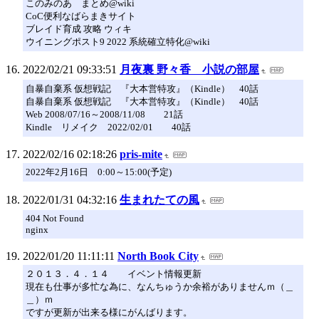
このみのあ まとめ@wiki
CoC便利なばらまきサイト
ブレイド育成 攻略 ウィキ
ウイニングポスト9 2022 系統確立特化@wiki
2022/02/21 09:33:51
月夜裏 野々香 小説の部屋
自暴自棄系 仮想戦記 『大本営特攻』（Kindle） 40話
自暴自棄系 仮想戦記 『大本営特攻』（Kindle） 40話
Web 2008/07/16～2008/11/08 21話
Kindle リメイク 2022/02/01 40話
2022/02/16 02:18:26
pris-mite
2022年2月16日 0:00～15:00(予定)
2022/01/31 04:32:16
生まれたての風
404 Not Found
nginx
2022/01/20 11:11:11
North Book City
２０１３．４．１４ イベント情報更新
現在も仕事が多忙な為に、なんちゅうか余裕がありませんｍ（＿
＿）ｍ
ですが更新が出来る様にがんばります。