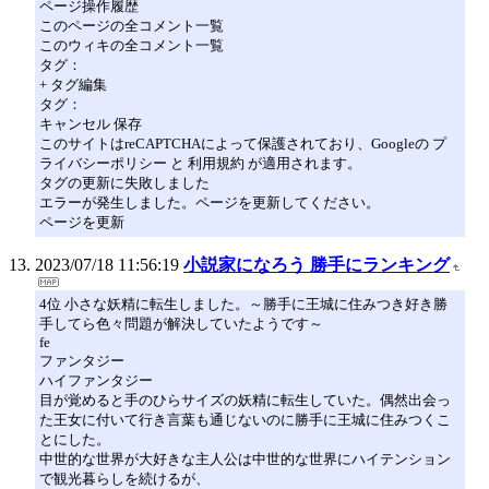
ページ操作履歴
このページの全コメント一覧
このウィキの全コメント一覧
タグ：
+ タグ編集
タグ：
キャンセル 保存
このサイトはreCAPTCHAによって保護されており、Googleの プ
ライバシーポリシー と 利用規約 が適用されます。
タグの更新に失敗しました
エラーが発生しました。ページを更新してください。
ページを更新
2023/07/18 11:56:19
小説家になろう 勝手にランキング
4位 小さな妖精に転生しました。～勝手に王城に住みつき好き勝
手してら色々問題が解決していたようです～
fe
ファンタジー
ハイファンタジー
目が覚めると手のひらサイズの妖精に転生していた。偶然出会っ
た王女に付いて行き言葉も通じないのに勝手に王城に住みつくこ
とにした。
中世的な世界が大好きな主人公は中世的な世界にハイテンション
で観光暮らしを続けるが、