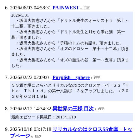
2026/06/03 04:58:31
PAINWEST
2026/5/31
・坂田火魯志さんから「ドリトル先生のオーケストラ 第十～
十二幕」頂きました。
・坂田火魯志さんから「ドリトル先生と月から来た猫 第一
幕」頂きました。
・坂田火魯志さんから「子猫のトムのお話Ⅲ」頂きました。
・坂田火魯志さんから「オズのドロシー 第十～十二幕」頂き
ました。
・坂田火魯志さんから「オズの魔法の谷 第一～五幕」頂きま
した。
2026/02/22 02:09:01
Purplish sphere
ＳＳ置き場にとらハとリリカルなのはのクロスオーバーＳＳ『Ｔ
ｈｅ Ｔｈｉｒｄ』の第十六話①－３をアップしました。（２０
２６年０２月１９日
2026/02/12 14:34:32
異世界の王様 目次
最終エピソード掲載日：2013/11/10
2025/10/18 03:17:18
リリカルなのはクロスSS倉庫 - トッ
プページ