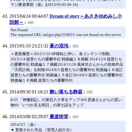
マン隊員軍団（仮）](2015/05/05 00:16)
2015/04/24 00:44:07
Dream of story～あさきゆめみし小
説館～
Not Found
The requested URL /ad/get.php/216031/ was not found on this server.
2015/01/10 23:21:32
蒼の混沌
＝更新履歴＝2015/1/10 HP移転に伴い、各コンテンツ削除。
2015/1/4 提督たちの憂鬱外伝 戦後編１８掲載 2014/12/6 提督たち
の憂鬱外伝 戦後編１７掲載2014/11/26 風来坊さんからの投稿作品
『天照計画』を削除2014/8/5 提督たちの憂鬱外伝 戦後編１６改訂
提督たちの憂鬱外伝 戦後編１５改訂2014/8/3 提督たちの憂鬱外伝
戦後編１６掲載 提督たちの憂鬱外伝
2014/09/30 01:18:21
舞い落ちる静寂
8/25 「神魔戦記」の第百八十章をアップ-8/6 昴遼さんからの貰い
物SS「いつか見る明日」の第七話をアップ
2014/03/08 02:29:07
裏道街堂
2014/3/7 （金）
▼ 更新された作品 （管理人紹介分）