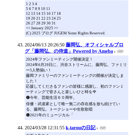
1 2 3 4
5 6 7 8 9 10 11
12 13 14 15 16 17 18
19 20 21 22 23 24 25
26 27 28 29 30 31
<< January 2025 >>
(C) 2025 ブログ JUGEM Some Rights Reserved.
2024/06/13 20:26:50
藤岡弘、オフィシャルブロ
グ「藤岡弘、の侍道」Powered by Ameba
2024年ファンミーティング開催決定！
2024年6月29日に、渋谷ストリームに、藤岡弘、ファミリ
ー5人勢揃い！
藤岡ファミリーのファンミーティングの開催が決定しま
した！
応援してくださるファンの皆様に感謝し、初のファンミ
ーティングで皆さんと楽しいひと時を🌹
🟠今年、芸能生活６０周年。
俳優・武道家として唯一無二の存在感を放ち続けてい
る、藤岡弘、トークショーや生歌歌唱
🟠2021年のミュージカル「
2024/03/28 12:31:55
k-tarouの日記