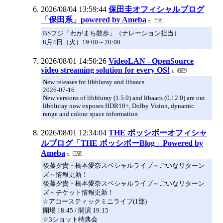
2026/08/04 13:59:44
保田圭オフィシャルブログ
「保田系」powered by Ameba
​BSフジ「わがまち散歩」（ナレーション担当）
8月4日（火）19:00～20:00
2026/08/01 14:50:26
VideoLAN - OpenSource
video streaming solution for every OS!
New releases for libbluray and libaacs
2026-07-16
New versions of libbluray (1.5.0) and libaacs (0.12.0) are out.
libbluray now exposes HDR10+, Dolby Vision, dynamic
range and colour space information
2026/08/01 12:34:04
THE ポッシボーオフィシャ
ルブログ「THE ポッシボーBlog」Powered by
Ameba
後藤夕貴・橋本愛奈スペシャルライブ～ごいなリターン
ズ～情報更新！
後藤夕貴・橋本愛奈スペシャルライブ～ごいなリターン
ズ～チケット情報更新！
☆アコースティックミニライブ(1部)
開場 18:45 / 開演 19:15
☆3ショット特典会