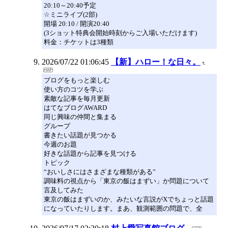
20:10～20:40予定
☆ミニライブ(2部)
開場 20:10 / 開演20:40
(3ショット特典会開始時刻からご入場いただけます)
料金：チケットは3種類
2026/07/22 01:06:45
【新】ハロー！な日々。
ブログをもっと楽しむ
使い方のコツを学ぶ
素敵な記事を毎月更新
はてなブログAWARD
同じ興味の仲間と集まる
グループ
書きたい話題が見つかる
今週のお題
好きな話題から記事を見つける
トピック
“おいしさにはさまざまな種類がある”
調味料の視点から「東京の飯はまずい」か問題について
言及してみた
東京の飯はまずいのか、みたいな言説がXでちょっと話題
になっていたりします。まあ、観測範囲の問題で、全