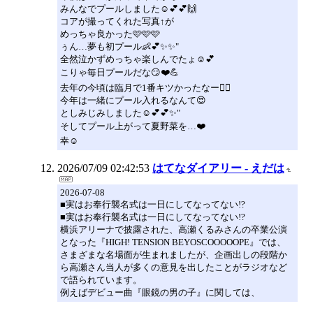
みんなでプールしました☺️💕💕🙌
コアが撮ってくれた写真↑が
めっちゃ良かった🩷🩷🩷
ぅん…夢も初プール👶💕✨✨"
全然泣かずめっちゃ楽しんでたょ☺️💕
こりゃ毎日プールだな😏❤️💪
去年の今頃は臨月で1番キツかったなー😵‍💫
今年は一緒にプール入れるなんて😍
としみじみしました☺️💕💕✨"
そしてプール上がって夏野菜を…❤️
幸☺
2026/07/09 02:42:53
はてなダイアリー - えだは
2026-07-08
■実はお奉行襲名式は一日にしてなってない!?
■実はお奉行襲名式は一日にしてなってない!?
横浜アリーナで披露された、高瀬くるみさんの卒業公演
となった『HIGH! TENSION BEYOSCOOOOOPE』では、
さまざまな名場面が生まれましたが、企画出しの段階か
ら高瀬さん当人が多くの意見を出したことがラジオなど
で語られています。
例えばデビュー曲『眼鏡の男の子』に関しては、