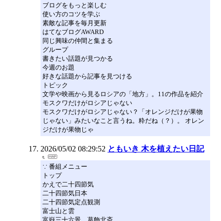
ブログをもっと楽しむ
使い方のコツを学ぶ
素敵な記事を毎月更新
はてなブログAWARD
同じ興味の仲間と集まる
グループ
書きたい話題が見つかる
今週のお題
好きな話題から記事を見つける
トピック
文学や映画から見るロシアの「地方」。11の作品を紹介
モスクワだけがロシアじゃない
モスクワだけがロシアじゃない？「オレンジだけが果物
じゃない」みたいなこと言うね。粋だね（？）。 オレン
ジだけが果物じゃ
2026/05/02 08:29:52
ともいき 木を植えたい日記
∵ 番組メニュー
トップ
かえで二十四節気
二十四節気日本
二十四節気定点観測
富士山と雲
富嶽三十六景 葛飾北斎