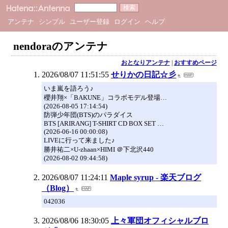
アンテナ
シンプル
ユーザー登録
ログイン
ヘルプ
nendoraのアンテナ
おとなりアンテナ
|
おすすめページ
2026/08/07 11:51:55
せりかの日記☆彡
いま嵐を語ろう♪
櫻井翔×「BAKUNE」コラボモデル登場…
(2026-08-05 17:14:54)
防弾少年団(BTS)のパラダイス
BTS [ARIRANG] T-SHIRT CD BOX SET …
(2026-06-16 00:00:08)
LIVEに行って来ました♪
勝井祐二×U-zhaan×HIMI ＠下北沢440
(2026-08-02 09:44:58)
2026/08/07 11:24:11
Maple syrup - 楽天ブログ
（Blog）
042036
2026/08/06 18:30:05
上々軍団オフィシャルブロ