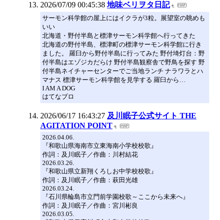
2026/07/09 00:45:38
地味ベリヲタ日記
サーモン科学館の屋上にはイクラが3粒。展望室の眺めも
いい
北海道・野付半島と標津サーモン科学館へ行ってきた
北海道の野付半島、標津町の標津サーモン科学館に行き
ました。 羅臼から野付半島に行ってみた 野付埼灯台：野
付半島はエゾジカだらけ 野付半島観察舎で野鳥を探す 野
付半島ネイチャーセンターでご当地ランチ ナラワラとハ
マナス 標津サーモン科学館を見学する 羅臼から…
I AM A DOG
はてなブロ
2026/06/17 16:43:27
及川眠子公式サイト THE
AGITATION POINT
2026.04.06.
『和歌山県海南市立東海南小学校校歌』
作詞：及川眠子／作曲：川村結花
2026.03.26.
『和歌山県立新翔くろしお中学校校歌』
作詞：及川眠子／作曲：萩田光雄
2026.03.24.
『石川県輪島市立門前学園校歌～ここから未来へ』
作詞：及川眠子／作曲：宮川彬良
2026.03.05.