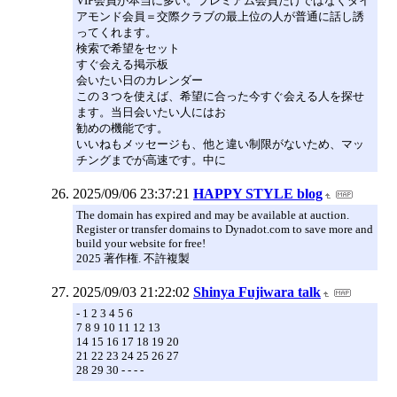
VIP会員が本当に多い。プレミアム会員だけではなくダイ
アモンド会員＝交際クラブの最上位の人が普通に話し誘
ってくれます。
検索で希望をセット
すぐ会える掲⽰板
会いたい⽇のカレンダー
この３つを使えば、希望に合った今すぐ会える⼈を探せ
ます。当⽇会いたい⼈にはお
勧めの機能です。
いいねもメッセージも、他と違い制限がないため、マッ
チングまでが⾼速です。中に
2025/09/06 23:37:21
HAPPY STYLE blog
The domain has expired and may be available at auction.
Register or transfer domains to Dynadot.com to save more and
build your website for free!
2025 著作権. 不許複製
2025/09/03 21:22:02
Shinya Fujiwara talk
- 1 2 3 4 5 6
7 8 9 10 11 12 13
14 15 16 17 18 19 20
21 22 23 24 25 26 27
28 29 30 - - - -