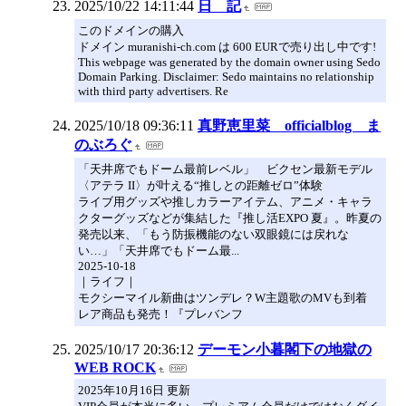
2025/10/22 14:11:44
日 記
このドメインの購入
ドメイン muranishi-ch.com は 600 EURで売り出し中です!
This webpage was generated by the domain owner using Sedo
Domain Parking. Disclaimer: Sedo maintains no relationship
with third party advertisers. Re
2025/10/18 09:36:11
真野恵里菜 officialblog ま
のぶろぐ
「天井席でもドーム最前レベル」 ビクセン最新モデル
〈アテラ II〉が叶える“推しとの距離ゼロ”体験
ライブ用グッズや推しカラーアイテム、アニメ・キャラ
クターグッズなどが集結した『推し活EXPO 夏』。昨夏の
発売以来、「もう防振機能のない双眼鏡には戻れな
い…」「天井席でもドーム最...
2025-10-18
｜ライフ｜
モクシーマイル新曲はツンデレ？W主題歌のMVも到着
レア商品も発売！『プレバンフ
2025/10/17 20:36:12
デーモン小暮閣下の地獄の
WEB ROCK
2025年10月16日 更新