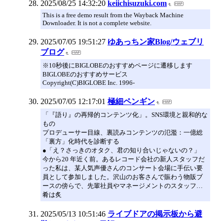
2025/08/25 14:32:20
keiichisuzuki.com
This is a free demo result from the Wayback Machine
Downloader. It is not a complete website.
2025/07/05 19:51:27
ゆあっちン家Blog/ウェブリ
ブログ
※10秒後にBIGLOBEのおすすめページに遷移します
BIGLOBEのおすすめサービス
Copyright(C)BIGLOBE Inc. 1996-
2025/07/05 12:17:01
極細ペンギン
「『語り』の再帰的コンテンツ化」。SNS環境と親和的な
もの
プロデューサー目線、裏読みコンテンツの氾濫：一億総
「裏方」化時代を診断する
●「え？さっきのオタク、君の知り合いじゃないの？」
今から20 年近く前。あるレコード会社の新人スタッフだ
った私は、某人気声優さんのコンサート会場に手伝い要
員として参加しました。沢山のお客さんで賑わう物販ブ
ースの傍らで、先輩社員やマネージメントのスタッフ…
肴は炙
2025/05/13 10:51:46
ライブドアの掲示板から避