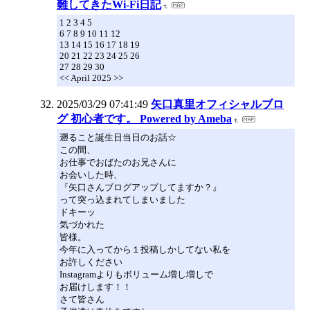
難してきたWi-Fi日記
1 2 3 4 5
6 7 8 9 10 11 12
13 14 15 16 17 18 19
20 21 22 23 24 25 26
27 28 29 30
<< April 2025 >>
2025/03/29 07:41:49
矢口真里オフィシャルブロ
グ 初心者です。 Powered by Ameba
遡ること誕生日当日のお話☆
この間、
お仕事でおばたのお兄さんに
お会いした時、
『矢口さんブログアップしてますか？』
って突っ込まれてしまいました
ドキーッ
気づかれた
皆様。
今年に入ってから１投稿しかしてない私を
お許しください
Instagramよりもボリューム増し増しで
お届けします！！
さて皆さん