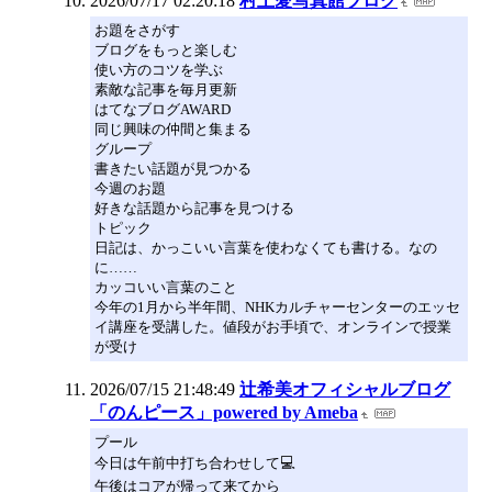
2026/07/17 02:20:18
村上愛写真館ブログ
お題をさがす
ブログをもっと楽しむ
使い方のコツを学ぶ
素敵な記事を毎月更新
はてなブログAWARD
同じ興味の仲間と集まる
グループ
書きたい話題が見つかる
今週のお題
好きな話題から記事を見つける
トピック
日記は、かっこいい言葉を使わなくても書ける。なの
に……
カッコいい言葉のこと
今年の1月から半年間、NHKカルチャーセンターのエッセ
イ講座を受講した。値段がお手頃で、オンラインで授業
が受け
2026/07/15 21:48:49
辻希美オフィシャルブログ
「のんピース」powered by Ameba
プール
今日は午前中打ち合わせして💻
午後はコアが帰って来てから