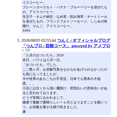
イスコーヒー。
プレーンヨーグルト・バナナ・ブルーベリーを混ぜたも
の、アイスコーヒー。
生玉子・キムチ納豆・なめ茸・刻み海苔・オートミール
を混ぜたもの、フランクフルトソーセージ、しじみの味
噌汁、りんご、アイスコーヒー。
SAVA
2026/08/05 03:55:44
つんく♂オフィシャルブログ
「つんブロ♂芸能コース」 powered by アメブロ
「八月のおついたち」2026
本日、ハワイは八月一日。
「おついたち」でした。
ここ数ヶ月、お赤飯写真をなかなかあげられなかったの
も気になってましたが、
今や世界のあちこちが不安定。日本でも熊本の大地
震。。。
小豆には古くから強い魔除け・邪気払いの意味合いがあ
ると言われております。
どうぞ皆様におかれまして、
健康で素敵で素晴らしい一ヵ月となりますことを願いつ
つ、お赤飯を妻が土鍋で炊きました。
暑