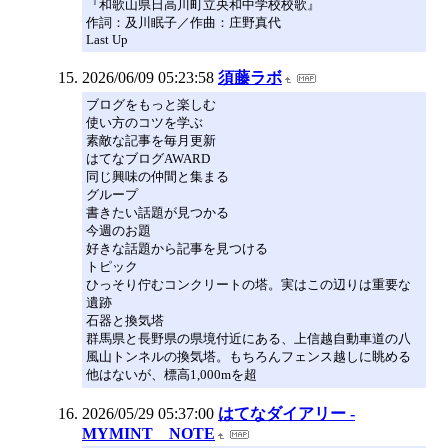
『和歌山県日高川町立央和中学校校歌』
作詞：及川眠子／作曲：庄野真代
Last Up
2026/06/09 05:23:58
須藤ラボ
ブログをもっと楽しむ
使い方のコツを学ぶ
素敵な記事を毎月更新
はてなブログAWARD
同じ興味の仲間と集まる
グループ
書きたい話題が見つかる
今週のお題
好きな話題から記事を見つける
トピック
ひっそり佇むコンクリートの塔。実はこの辺りは重要な
遺跡
石器と換気塔
群馬県と長野県の県境付近にある、上信越自動車道の八
風山トンネルの換気塔。もちろんフェンス越しに眺める
他はないが、標高1,000mを超
2026/05/29 05:37:00
はてなダイアリー -
MYMINT NOTE