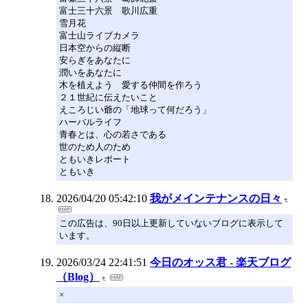
富士三十六景 歌川広重
雪月花
富士山ライブカメラ
日本空からの縦断
安らぎをあなたに
潤いをあなたに
木を植えよう 愛する仲間を作ろう
２１世紀に伝えたいこと
えころじい爺の「地球って何だろう」
ハーバルライフ
青春とは、心の若さである
世のため人のため
ともいきレポート
ともいき
2026/04/20 05:42:10
我がメインテナンスの日々
この広告は、90日以上更新していないブログに表示して
います。
2026/03/24 22:41:51
今日のオッス君 - 楽天ブログ
（Blog）
×