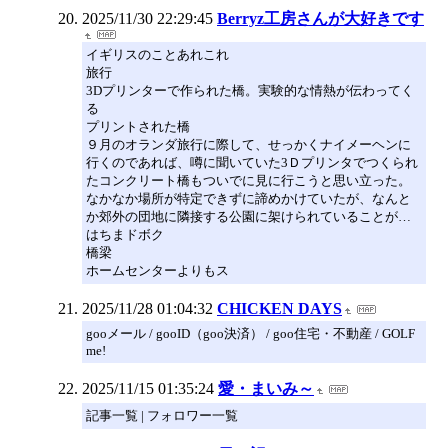
2025/11/30 22:29:45
Berryz工房さんが大好きです
イギリスのことあれこれ
旅行
3Dプリンターで作られた橋。実験的な情熱が伝わってく
る
プリントされた橋
９月のオランダ旅行に際して、せっかくナイメーヘンに
行くのであれば、噂に聞いていた3Ｄプリンタでつくられ
たコンクリート橋もついでに見に行こうと思い立った。
なかなか場所が特定できずに諦めかけていたが、なんと
か郊外の団地に隣接する公園に架けられていることが…
はちまドボク
橋梁
ホームセンターよりもス
2025/11/28 01:04:32
CHICKEN DAYS
gooメール / gooID（goo決済） / goo住宅・不動産 / GOLF
me!
2025/11/15 01:35:24
愛・まいみ～
記事一覧 | フォロワー一覧