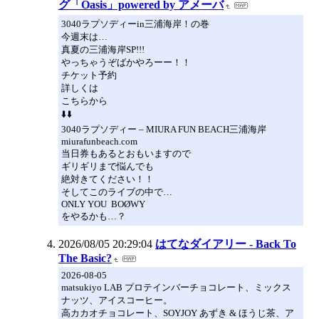
グ「Oasis」powered by アメーバ
3040ラプソディーin三浦海岸！の巻
今週末は…
真夏の三浦海岸SP!!!
やっちゃうぞばかやろーー！！
チケット予約
詳しくは
こちらから
⬇️⬇️
3040ラプソディー – MIURA FUN BEACH三浦海岸
miurafunbeach.com
当日券もあるとおもいますので
ギリギリまで悩んでも
絶対きてください！！
そしてこのライブの中で…
ONLY YOU BOØWY
をやるかも…？
2026/08/05 20:29:04
はてなダイアリー - Back To
The Basic?
2026-08-05
matsukiyo LAB プロテインバーチョコレート、ミックス
ナッツ、アイスコーヒー。
高カカオチョコレート、SOYJOY あずき & ほうじ茶、ア