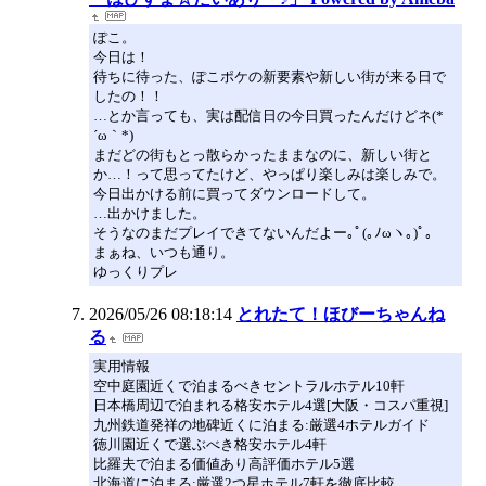
ぽこ。
今日は！
待ちに待った、ぽこポケの新要素や新しい街が来る日で
したの！！
…とか言っても、実は配信日の今日買ったんだけどネ(*
´ω｀*)ゞ
まだどの街もとっ散らかったままなのに、新しい街と
か…！って思ってたけど、やっぱり楽しみは楽しみで。
今日出かける前に買ってダウンロードして。
…出かけました。
そうなのまだプレイできてないんだよー｡ﾟ(｡ﾉωヽ｡)ﾟ｡
まぁね、いつも通り。
ゆっくりプレ
2026/05/26 08:18:14
とれたて！ほびーちゃんね
る
実用情報
空中庭園近くで泊まるべきセントラルホテル10軒
日本橋周辺で泊まれる格安ホテル4選[大阪・コスパ重視]
九州鉄道発祥の地碑近くに泊まる:厳選4ホテルガイド
徳川園近くで選ぶべき格安ホテル4軒
比羅夫で泊まる価値あり高評価ホテル5選
北海道に泊まる:厳選2つ星ホテル7軒を徹底比較