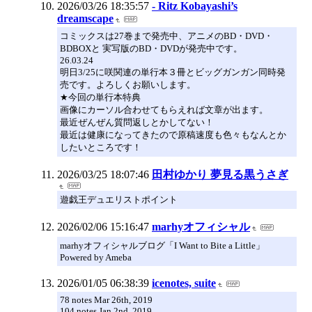
2026/03/26 18:35:57
- Ritz Kobayashi’s
dreamscape
コミックスは27巻まで発売中、アニメのBD・DVD・
BDBOXと 実写版のBD・DVDが発売中です。
26.03.24
明日3/25に咲関連の単行本３冊とビッグガンガン同時発
売です。よろしくお願いします。
★今回の単行本特典
画像にカーソル合わせてもらえれば文章が出ます。
最近ぜんぜん質問返しとかしてない！
最近は健康になってきたので原稿速度も色々もなんとか
したいところです！
2026/03/25 18:07:46
田村ゆかり 夢見る黒うさぎ
遊戯王デュエリストポイント
2026/02/06 15:16:47
marhyオフィシャル
marhyオフィシャルブログ「I Want to Bite a Little」
Powered by Ameba
2026/01/05 06:38:39
icenotes, suite
78 notes Mar 26th, 2019
104 notes Jan 2nd, 2019