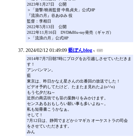
2023年1月27日 公開
＞「遊撃/映画監督 中島貞夫」公式HP
『流浪の月』谷あゆみ 役
監督：李相日
2022年5月13日 公開
2022年11月16日 DVD&Blu-ray発売（ギャガ）
＞「流浪の月」公式HP
2024/02/12 01:49:09
藍ぽんblog
2014年7月7日朝7時にブログをお引越しさせていただきま
す！
アンパンマン。
藍
東京は、昨日かなえ星さんの出番回の放送でした！
ビデオ予約してたけど、たまたま見れたよ(o^^o)
もう七夕だね～
近所の商店街でも笹の葉飾りをみかけます。
センスあるおもしろい願い事も多いよね～。
私も短冊書こうかなぁ。
そして！
7月12日は、静岡でまどか☆マギカ オーケストラの司会
をさせていただきます。
みん