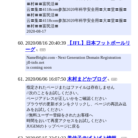
〓村〓〓富民活〓
云〓集〓4118com参加2020年科学安全用〓大〓堂〓服〓
〓村〓〓富民活〓
云〓集〓4118com参加2020年科学安全用〓大〓堂〓服〓
〓村〓〓富民活〓
2020-08-17
2020/08/16 20:40:39
【JFL】日本フットボールリ
ーグ
NameBright.com - Next Generation Domain Registration
jfl-info.net
is coming soon
2020/06/06 16:07:50
木村まどかブログ
指定されたページまたはファイルは存在しません
//次のことをお試しください。
ページアドレスが正しいかをご確認ください
ブラウザの更新ボタンをクリックし、ページの再読み込
みをお試しください
//無料ユーザー登録をされたお客様へ
時間をおいて再度アクセスをお試しください
JUGEMのトップページに戻る