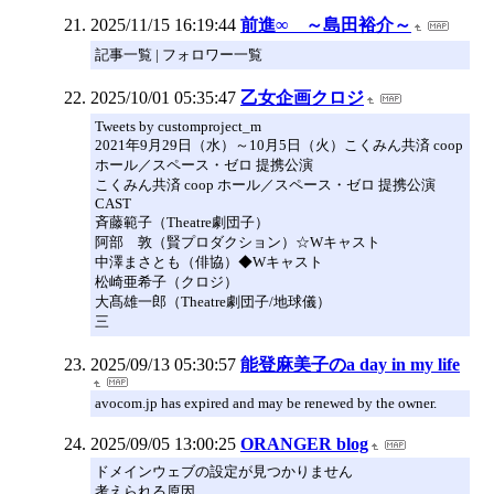
2025/11/15 16:19:44
前進∞ ～島田裕介～
記事一覧 | フォロワー一覧
2025/10/01 05:35:47
乙女企画クロジ
Tweets by customproject_m
2021年9月29日（水）～10月5日（火）こくみん共済 coop
ホール／スペース・ゼロ 提携公演
こくみん共済 coop ホール／スペース・ゼロ 提携公演
CAST
斉藤範子（Theatre劇団子）
阿部 敦（賢プロダクション）☆Wキャスト
中澤まさとも（俳協）◆Wキャスト
松崎亜希子（クロジ）
大髙雄一郎（Theatre劇団子/地球儀）
三
2025/09/13 05:30:57
能登麻美子のa day in my life
avocom.jp has expired and may be renewed by the owner.
2025/09/05 13:00:25
ORANGER blog
ドメインウェブの設定が見つかりません
考えられる原因