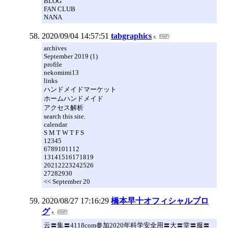
BLOG
FAN CLUB
NANA
2020/09/04 14:57:51
tabgraphics
archives
September 2019 (1)
profile
nekomimi13
links
ハンドメイドマーケット
ホームハンドメイド
アクセス解析
search this site.
calendar
S M T W T F S
12345
6789101112
13141516171819
20212223242526
27282930
<< September 20
2020/08/27 17:16:29
橋本早十オフィシャルブロ
グ
云〓集〓4118com参加2020年科学安全用〓大〓堂〓服〓