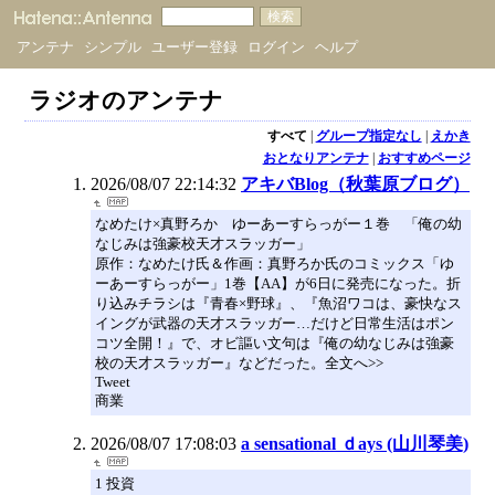
アンテナ
シンプル
ユーザー登録
ログイン
ヘルプ
ラジオのアンテナ
すべて
|
グループ指定なし
|
えかき
おとなりアンテナ
|
おすすめページ
2026/08/07 22:14:32
アキバBlog（秋葉原ブログ）
なめたけ×真野ろか ゆーあーすらっがー１巻 「俺の幼
なじみは強豪校天才スラッガー」
原作：なめたけ氏＆作画：真野ろか氏のコミックス「ゆ
ーあーすらっがー」1巻【AA】が6日に発売になった。折
り込みチラシは『青春×野球』、『魚沼ワコは、豪快なス
イングが武器の天才スラッガー…だけど日常生活はポン
コツ全開！』で、オビ謳い文句は『俺の幼なじみは強豪
校の天才スラッガー』などだった。全文へ>>
Tweet
商業
2026/08/07 17:08:03
a sensational ｄays (山川琴美)
1 投資