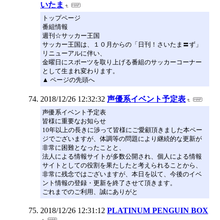
いたま
トップページ
番組情報
週刊☆サッカー王国
サッカー王国は、１０月からの「日刊！さいたま〓ず」
リニューアルに伴い、
金曜日にスポーツを取り上げる番組のサッカーコーナー
として生まれ変わります。
▲ ページの先頭へ
2018/12/26 12:32:32
声優系イベント予定表
声優系イベント予定表
皆様に重要なお知らせ
10年以上の長きに渉って皆様にご愛顧頂きました本ペー
ジでございますが、体調等の問題により継続的な更新が
非常に困難となったことと、
法人による情報サイトが多数公開され、個人による情報
サイトとしての役割を果たしたと考えられることから、
非常に残念ではございますが、本日を以て、今後のイベ
ント情報の登録・更新を終了させて頂きます。
ごれまでのご利用、誠にありがと
2018/12/26 12:31:12
PLATINUM PENGUIN BOX