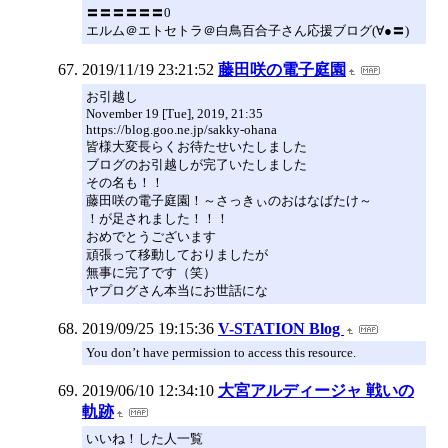
〓〓〓〓〓〓0
エルム＠エトセトラ＠白鳥百合子さん応援ブログ(∀●〓)
2019/11/19 23:21:52
藤田咲の電子庭園
お引越し
November 19 [Tue], 2019, 21:35
https://blog.goo.ne.jp/sakky-ohana
皆様大変長らくお待たせいたしました
ブログのお引越しが完了いたしました
その名も！！
藤田咲の電子庭園！～さっきぃのおはなばたけ～
！が足されました！！！
おめでとうございます
頑張って移動しておりましたが
無事に完了です（笑）
ヤプログさん本当にお世話にな
2019/09/25 19:15:36
V-STATION Blog
You don’t have permission to access this resource.
2019/06/10 12:34:10
大宮アルディージャ 戦いの
軌跡
いいね！した人一覧