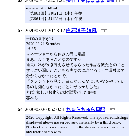
2020/05/15 22:51:22
美佳子＠ぱよぱよ情報
updated 2020-05-15
【第963回】5月21日（木）午後
【第964回】5月28日（木）午後
2020/03/21 20:53:12
白石涼子 涼風
土曜の昼下がり
2020.03.21 Saturday
16:35
マネージャーから休みの日に電話
まあ、よくあることなのですが
過去に私が吹き替えさせてもらった作品を観たとのこと
すっごい聞いたことある声なのに誰だろうって最後まで
分からなかったとかで。
「クレジットを見て、白石がこんなにいい役をやってい
るのを知らなかったことにがっかりした」
と(笑)嬉しいお叱りのお電話でした!(^^)!
忘れち
2020/03/20 05:50:51
ちゅらちゅら日記
2020 Copyright. All Rights Reserved. The Sponsored Listings
displayed above are served automatically by a third party.
Neither the service provider nor the domain owner maintain
any relationship with