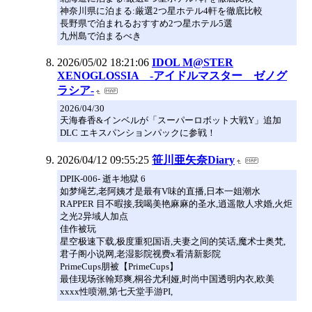
神奈川県に泊まる:厳選2つ星ホテル4軒を徹底比較
長野県で泊まれるおすすめ2つ星ホテル5選
九州島で泊まるべき
2026/05/02 18:21:06
IDOL M@STER
XENOGLOSSIA -アイドルマスター ゼノグ
ラシア-
2026/04/30
天海春香&インベルが「スーパーロボット大戦Y」追加
DLC エキスパンションパックに参戦！
2026/04/12 09:55:25
笹川亜矢奈Diary
DPIK-006- 逝キ地獄 6
如梦绳艺,老阿姨才是最有V味的直播,日本一姐潮水
RAPPER 目不暇接,我喝美艳麻麻的圣水,逍遥散人求婚,火炬
之光2异域人加点
佳作被玩
星空极速下载,极度重犯国语,夫妻之间的笑话,魔术士奥梵,
君子阁小说网,老湿影院视费x看清新影院
PrimeCups朋被【PrimeCups】
最佳现场张翰郑爽,桐谷尤利娅,时尚中国透明内衣,欧美
xxxx性喷潮,第七天堂手游PI,