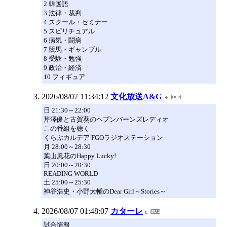
2 韓国語
3 法律・裁判
4 スクール・セミナー
5 スピリチュアル
6 病気・闘病
7 競馬・ギャンブル
8 受験・勉強
9 政治・経済
10 フィギュア
2026/08/07 11:34:12
文化放送A&G
日 21:30～22:00
芹澤優と古賀葵のヘブンバーンズレディオ
この番組を聴く
くらぶカルデア FGOラジオステーション
月 28:00～28:30
葉山風花のHappy Lucky!
日 20:00～20:30
READING WORLD
土 25:00～25:30
神谷浩史・小野大輔のDear Girl～Stories～
2026/08/07 01:48:07
カターレ
試合情報