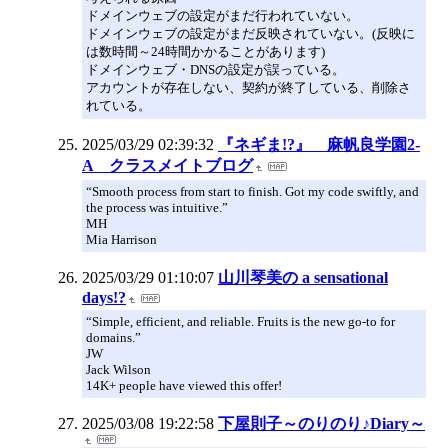
ドメインウェブの設定がまだ行われていない。
ドメインウェブの設定がまだ反映されていない。(反映に
は数時間～24時間かかることがあります)
ドメインウェブ・DNSの設定が誤っている。
アカウントが存在しない、契約が終了している、削除さ
れている。
2025/03/29 02:39:32
『ネギま!?』 麻帆良学園2-
A クラスメイトブログ
“Smooth process from start to finish. Got my code swiftly, and
the process was intuitive.”
MH
Mia Harrison
2025/03/29 01:10:07
山川琴美の a sensational
days!?
“Simple, efficient, and reliable. Fruits is the new go-to for
domains.”
JW
Jack Wilson
14K+ people have viewed this offer!
2025/03/08 19:22:58
下屋則子～のりのり♪Diary～