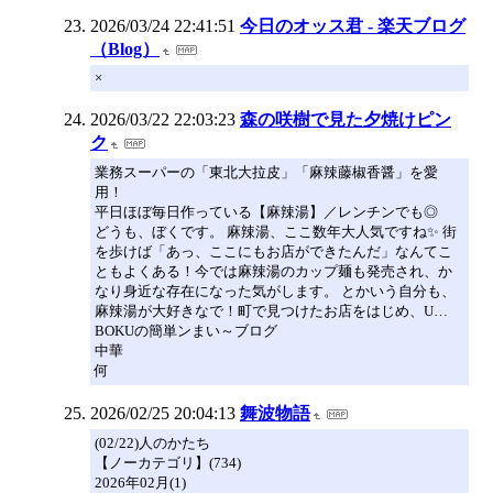
2026/03/24 22:41:51
今日のオッス君 - 楽天ブログ
（Blog）
×
2026/03/22 22:03:23
森の咲樹で見た夕焼けピン
ク
業務スーパーの「東北大拉皮」「麻辣藤椒香醤」を愛
用！
平日ほぼ毎日作っている【麻辣湯】／レンチンでも◎
どうも、ぼくです。 麻辣湯、ここ数年大人気ですね✨ 街
を歩けば「あっ、ここにもお店ができたんだ」なんてこ
ともよくある！今では麻辣湯のカップ麺も発売され、か
なり身近な存在になった気がします。 とかいう自分も、
麻辣湯が大好きなで！町で見つけたお店をはじめ、U…
BOKUの簡単ンまい～ブログ
中華
何
2026/02/25 20:04:13
舞波物語
(02/22)人のかたち
【ノーカテゴリ】(734)
2026年02月(1)