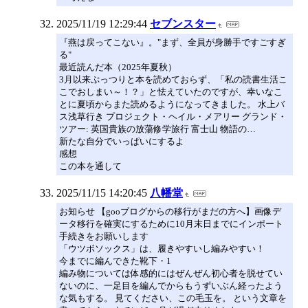
2025/11/19 12:29:44
セブンスター
『燕は戻ってこない』。"まず、全員が身勝手ですごすぎ
る"
最近読んだ本（2025年夏秋）
3月以来ぷっつりと本を読めておらず、「私の読書生活こ
こでおしまい～！？」と怯えていたのですが、幸いなこ
とに夏頃からまた読めるようになってきました。 水上バ
ス浅草行き プロジェクト・ヘイル・メアリー グランド・
ツアー: 英国貴族の放蕩修学旅行 富士山 物語の…
新たな自分でいっぱいにするよ
感想
この本を通して
2025/11/15 14:20:45
八幡堂
お知らせ 【gooブログからの移行がまだの方へ】画像デ
ータ移行を確実にするために10月末日までにインポート
手続きをお願いします
「ウツボソックス」は、履きやすいし編みやすい！
今までに編んできた靴下・1
編み物については体感的にはぜんぜん初心者を脱せてい
ないのに、一足目を編んでからもうずいぶん経ったよう
な気もする。 見てください、この毛玉を。 という文章を