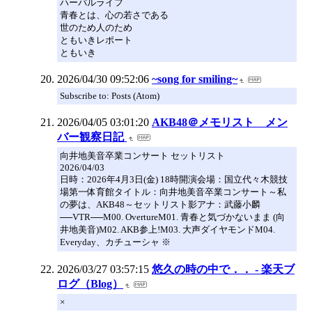
ハーバルライフ
青春とは、心の若さである
世のため人のため
ともいきレポート
ともいき
2026/04/30 09:52:06
~song for smiling~
Subscribe to: Posts (Atom)
2026/04/05 03:01:20
AKB48＠メモリスト メン
バー観察日記
向井地美音卒業コンサート セットリスト
2026/04/03
日時：2026年4月3日(金) 18時開演会場：国立代々木競技
場第一体育館タイトル：向井地美音卒業コンサート～私
の夢は、AKB48～セットリスト影アナ：武藤小麟
──VTR──M00. OvertureM01. 青春と気づかないまま (向
井地美音)M02. AKB参上!M03. 大声ダイヤモンドM04.
Everyday、カチューシャ ※
2026/03/27 03:57:15
悠久の時の中で．． - 楽天ブ
ログ（Blog）
×