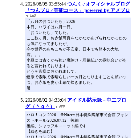
2026/08/05 03:55:44
つんく♂オフィシャルブログ
「つんブロ♂芸能コース」 powered by アメブロ
「八月のおついたち」2026
本日、ハワイは八月一日。
「おついたち」でした。
ここ数ヶ月、お赤飯写真をなかなかあげられなかったの
も気になってましたが、
今や世界のあちこちが不安定。日本でも熊本の大地
震。。。
小豆には古くから強い魔除け・邪気払いの意味合いがあ
ると言われております。
どうぞ皆様におかれまして、
健康で素敵で素晴らしい一ヵ月となりますことを願いつ
つ、お赤飯を妻が土鍋で炊きました。
暑
2026/08/02 04:33:04
アイドル黙示録－中二ブロ
グ（＾ｑ＾）
ハロ！コン 2026 ＠Niterra日本特殊陶業市民会館 フォレ
ストホール 2026.07.12 後編
後編、シャッフルユニット編です
【続きを読む】
ハロ！コン 2026 ＠Niterra日本特殊陶業市民会館 フォレ