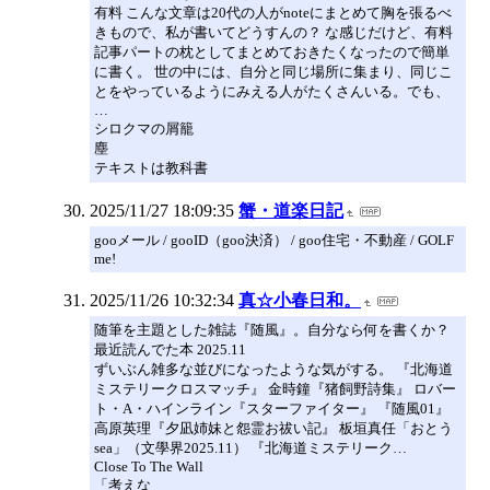
有料 こんな文章は20代の人がnoteにまとめて胸を張るべ
きもので、私が書いてどうすんの？ な感じだけど、有料
記事パートの枕としてまとめておきたくなったので簡単
に書く。 世の中には、自分と同じ場所に集まり、同じこ
とをやっているようにみえる人がたくさんいる。でも、
…
シロクマの屑籠
塵
テキストは教科書
2025/11/27 18:09:35
蟹・道楽日記
gooメール / gooID（goo決済） / goo住宅・不動産 / GOLF
me!
2025/11/26 10:32:34
真☆小春日和。
随筆を主題とした雑誌『随風』。自分なら何を書くか？
最近読んでた本 2025.11
ずいぶん雑多な並びになったような気がする。 『北海道
ミステリークロスマッチ』 金時鐘『猪飼野詩集』 ロバー
ト・A・ハインライン『スターファイター』 『随風01』
高原英理『夕凪姉妹と怨霊お祓い記』 板垣真任「おとう
sea」（文學界2025.11） 『北海道ミステリーク…
Close To The Wall
「考えな