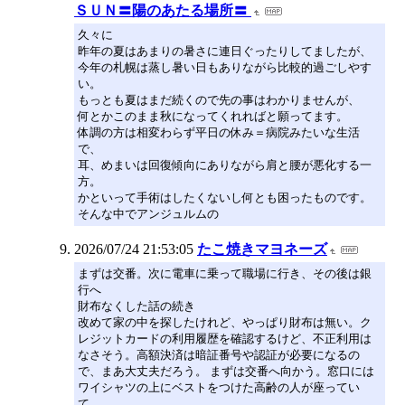
ＳＵＮ〓陽のあたる場所〓
久々に
昨年の夏はあまりの暑さに連日ぐったりしてましたが、
今年の札幌は蒸し暑い日もありながら比較的過ごしやす
い。
もっとも夏はまだ続くので先の事はわかりませんが、
何とかこのまま秋になってくれればと願ってます。
体調の方は相変わらず平日の休み＝病院みたいな生活
で、
耳、めまいは回復傾向にありながら肩と腰が悪化する一
方。
かといって手術はしたくないし何とも困ったものです。
そんな中でアンジュルムの
2026/07/24 21:53:05
たこ焼きマヨネーズ
まずは交番。次に電車に乗って職場に行き、その後は銀
行へ
財布なくした話の続き
改めて家の中を探したけれど、やっぱり財布は無い。ク
レジットカードの利用履歴を確認するけど、不正利用は
なさそう。高額決済は暗証番号や認証が必要になるの
で、まあ大丈夫だろう。 まずは交番へ向かう。窓口には
ワイシャツの上にベストをつけた高齢の人が座ってい
て…