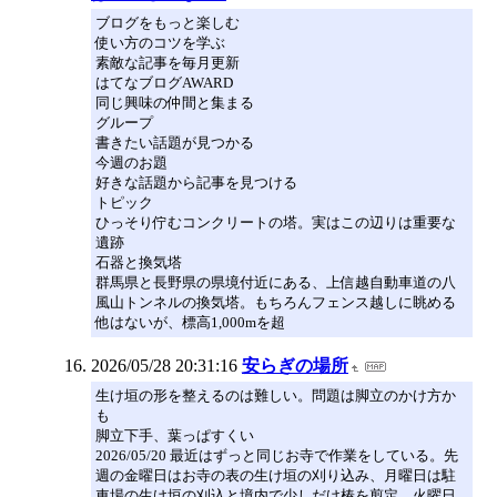
ブログをもっと楽しむ
使い方のコツを学ぶ
素敵な記事を毎月更新
はてなブログAWARD
同じ興味の仲間と集まる
グループ
書きたい話題が見つかる
今週のお題
好きな話題から記事を見つける
トピック
ひっそり佇むコンクリートの塔。実はこの辺りは重要な
遺跡
石器と換気塔
群馬県と長野県の県境付近にある、上信越自動車道の八
風山トンネルの換気塔。もちろんフェンス越しに眺める
他はないが、標高1,000mを超
2026/05/28 20:31:16
安らぎの場所
生け垣の形を整えるのは難しい。問題は脚立のかけ方か
も
脚立下手、葉っぱすくい
2026/05/20 最近はずっと同じお寺で作業をしている。先
週の金曜日はお寺の表の生け垣の刈り込み、月曜日は駐
車場の生け垣の刈込と境内で少しだけ椿を剪定、火曜日