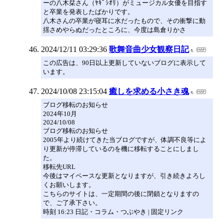
ーの八木栞さん（ﾔｷﾞｼｵﾘ）がミュージカル女優を目指す
と卒業を発表したばかりです。
八木さんの卒業が寝耳に水だったもので、その衝撃に動
揺さめやらぬだったところに、今度は島倉りかさ
2024/12/11 03:29:36
歌舞音曲少女観察日記
この広告は、90日以上更新していないブログに表示して
います。
2024/10/08 23:15:04
癒しを求める小さき魂
ブログ移転のお知らせ
2024年10月
2024/10/08
ブログ移転のお知らせ
2005年より続けてきた当ブログですが、体調不良等によ
り更新が停滞しているのを機に移転することにしまし
た。
移転先URL
今後はマイペースな更新となりますが、引き続きよろし
くお願いします。
こちらのサイトは、一定期間の後に閉鎖となりますの
で、ご了承下さい。
時刻 16:23 日記・コラム・つぶやき | 固定リンク