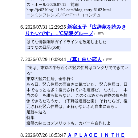
ストホール 2026.07.12 前編
http://jc02.blog111.fc2.com/blog-entry-6162.html
ニンミンフレンズ／ConChu！（コンチュ
2026/07/31 12:29:35
新宿玉子『広辞苑を読みき
りたいです』 - ℃界隈グループ
はてな情報削除ガイドラインを改定しました
はてなの日記 (658)
2026/07/29 10:09:44
（真）白い恋人
“実は、東京の半分近くの竪穴住居はコンクリでできてい
る”
東京の竪穴住居、全部行く
ある日、竪穴住居の面白さに気づいた。 竪穴住居は、日
本でもっとも多く復元されている遺跡だ。 なのに、「本
当の姿」を誰も知らない。 このくぼみから建物の形を想
像できるだろうか。（下野谷遺跡公園） それならば、復
元された竪穴住居は、正解がないぶん自由に造ら…
足跡を辿る
特集
透明の鉢にはデメリットも。カバーを自作しよ
2026/07/26 18:53:47
Ａ ＰＬＡＣＥ ＩＮ ＴＨＥ