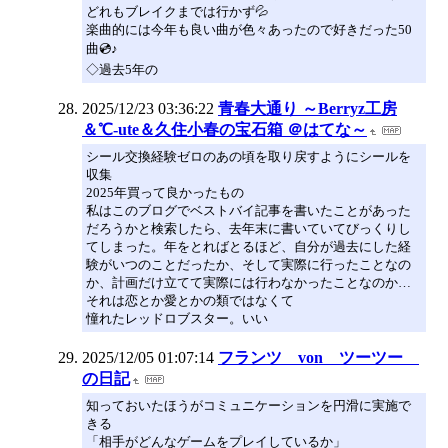
どれもブレイクまでは行かず💦
楽曲的には今年も良い曲が色々あったので好きだった50
曲💿♪
◇過去5年の
2025/12/23 03:36:22
青春大通り ～Berryz工房
＆℃-ute＆久住小春の宝石箱 ＠はてな～
シール交換経験ゼロのあの頃を取り戻すようにシールを
収集
2025年買って良かったもの
私はこのブログでベストバイ記事を書いたことがあった
だろうかと検索したら、去年末に書いていてびっくりし
てしまった。年をとればとるほど、自分が過去にした経
験がいつのことだったか、そして実際に行ったことなの
か、計画だけ立てて実際には行わなかったことなのか…
それは恋とか愛とかの類ではなくて
憧れたレッドロブスター。いい
2025/12/05 01:07:14
フランツ von ツーツー
の日記
知っておいたほうがコミュニケーションを円滑に実施で
きる
「相手がどんなゲームをプレイしているか」