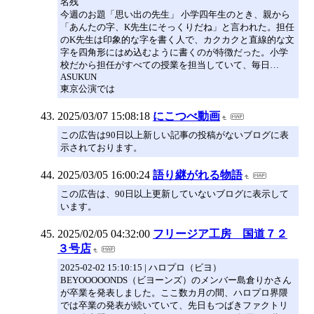
名残
今週のお題「思い出の先生」 小学四年生のとき、親から
「あんたの字、K先生にそっくりだね」と言われた。担任
のK先生は印象的な字を書く人で、カクカクと直線的な文
字を四角形にはめ込むように書くのが特徴だった。小学
校だから担任がすべての授業を担当していて、毎日…
ASUKUN
東京公演では
2025/03/07 15:08:18
にこつべ動画
この広告は90日以上新しい記事の投稿がないブログに表
示されております。
2025/03/05 16:00:24
語り継がれる物語
この広告は、90日以上更新していないブログに表示して
います。
2025/02/05 04:32:00
フリージア工房 国道７２
３号店
2025-02-02 15:10:15 | ハロプロ（ビヨ）
BEYOOOOONDS（ビヨーンズ）のメンバー島倉りかさん
が卒業を発表しました。ここ数カ月の間、ハロプロ界隈
では卒業の発表が続いていて、先日もつばきファクトリ