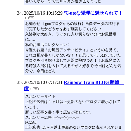
書いてから、すでに10ヶ月が過ぎ去りました
2025/10/16 10:15:29
℃-uteな愛理に魅せられて！
お知らせ 【gooブログからの移行】画像データの移行ま
で完了したかどうかを必ず確認してください
入浴剤が大好き。ラックに入り切らない分はお風呂場
に……
私のお風呂コレクション！
今週のお題「お風呂アクティビティ」というのを見て、
これは私が書くしかないな！！と思って ほっぽっていた
ブログを引き摺り出してお題に飛びつき！！お風呂に入
る時は入浴剤を入れて入るのが大好きで 今日はどんな気
分で、今日はどん
2025/10/10 07:17:31
Rainbow Train BLOG 岡崎
瞳
スポンサーサイト
上記の広告は１ヶ月以上更新のないブログに表示されて
います。
新しい記事を書く事で広告が消せます。
スポンサー広告 | --/--/--(--) --:--:--
FC2Ad
上記広告は1ヶ月以上更新のないブログに表示されていま