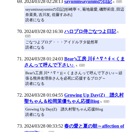
2024/03/28 02:28:13
sayuminsayuminの日記
sayuminsayuminの日記[杉崎寧々, 菊地最愛, 磯野莉音, 田辺
奈菜美, 吉川友, 佐藤すみれ]
読者になる
2024/03/28 02:16:30
ハロプロ侍ごなつよ日記
ごなつよブログ・・・アイドルヲタ徒然草
読者になる
2024/03/28 01:24:03
Bear’s工房 川∮＾∇＾∮＜くま
さんって呼んで下さい♪
Bear’s工房 川*＾∇＾)||＜くまさんって呼んで下さい♪～頑
張る熊井友理奈さんを必死に応援するブログ～
読者になる
2024/03/28 01:04:55
Growing Up Day(Z) 譜久村
聖ちゃん＆松岡茉優ちゃん応援Blog
Growing Up Day(Z) 譜久村聖ちゃん応援Blog
読者になる
2024/03/28 00:33:52
春の愛と夏の朝～affection of