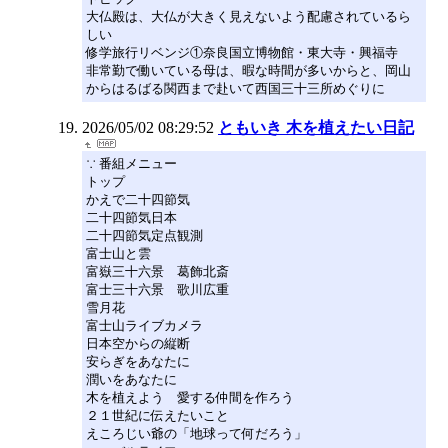
大仏殿は、大仏が大きく見えないよう配慮されているら
しい
修学旅行リベンジ①奈良国立博物館・東大寺・興福寺
非常勤で働いている母は、暇な時間が多いからと、岡山
からはるばる関西まで赴いて西国三十三所めぐりに
2026/05/02 08:29:52
ともいき 木を植えたい日記
∵ 番組メニュー
トップ
かえで二十四節気
二十四節気日本
二十四節気定点観測
富士山と雲
富嶽三十六景 葛飾北斎
富士三十六景 歌川広重
雪月花
富士山ライブカメラ
日本空からの縦断
安らぎをあなたに
潤いをあなたに
木を植えよう 愛する仲間を作ろう
２１世紀に伝えたいこと
えころじい爺の「地球って何だろう」