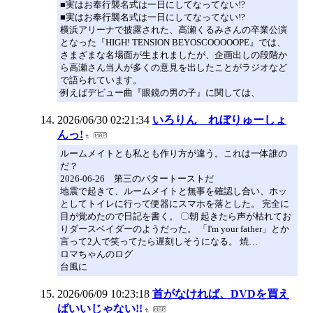
■実はお奉行襲名式は一日にしてなってない!?
■実はお奉行襲名式は一日にしてなってない!?
横浜アリーナで披露された、高瀬くるみさんの卒業公演
となった『HIGH! TENSION BEYOSCOOOOOPE』では、
さまざまな名場面が生まれましたが、企画出しの段階か
ら高瀬さん当人が多くの意見を出したことがラジオなど
で語られています。
例えばデビュー曲『眼鏡の男の子』に関しては、
2026/06/30 02:21:34
いろりん れぼりゅーしょ
んっ!
ルームメイトとも私とも作り方が違う。これは一体誰の
だ？
2026-06-26 第三のバタートーストだ
地震で起きて、ルームメイトと無事を確認し合い、ホッ
としてトイレに行って便器にスマホを落とした。 完全に
目が覚めたので日記を書く。 〇朝 起きたら声が枯れてお
りダースベイダーのようだった。 「I'm your father」とか
言って2人で笑ってたら遅刻しそうになる。 焼…
ロマちゃんのログ
台風に
2026/06/09 10:23:18
首がなければ、DVDを買え
ばいいじゃない!!