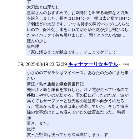
す
太刀魚と山形だし
魚屋さんのおすすめで、お刺身にも出来る新鮮な太刀魚
を購入しました。長さは110センチ、幅は太い所で10セン
チ弱ほどの大型です。 いつも持参の保冷バッグに入らな
いので、保冷剤、氷をいれてゆらゆら尾が少し飛び出し
たマイバックで持ち帰りました。 開くときれいな飴…
ほんの少し
魚料理
「家に帰るまでが献血です」。そこまでケアして
2025/08/19 22:52:39
キャナァーリ☆キテル
小さめのアザラシはマイペース。あなたのためにまた来
たい
新江ノ島水族館と鎌倉覚書日記
先日江ノ島と鎌倉を旅行した。江ノ電が走っているので
移動しやすいのが助かる。雨の日に行ったのだが、波が
高くてもサーファーと観光客の足は海へ向かうのだろ
う。電車から見える道は車が渋滞していた。そして海岸
線の食事処はどこも混んでいたのは盲点だった。 時折
強…
夏さ、また。
旅行
買った野菜は洗ってから冷蔵庫にしまう。す