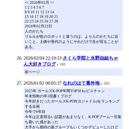
<< 2026年02月 >>
1 2 3 4 5 6 7
8 9 10 11 12 13 14
15 16 17 18 19 20 21
22 23 24 25 26 27 28
2026年02月22日
人のかたち
リルルが他のロボットと違うのは、より人のかたちに近
いこと。土偶や形代のようにそれだけで念が宿ることが
ある。
2026/02/04 22:10:33
さくら学院と水野由結ちゃ
ん大好きブログ
前ページ
2026/01/02 00:05:37
なれのはて番外地
2025年 ガールズK-POP年間TOP50 byピスチャン
年末恒例の年1回書くブログ
今年好きだったガールズK-POP(ヨジャドル)をランキング
する企画
今年で6年目
今年は正直明るい話題があまりなく、K-POPブーム一旦落
ち着いた感があった
大手から期待の新グループもいくつかデビューしたけど