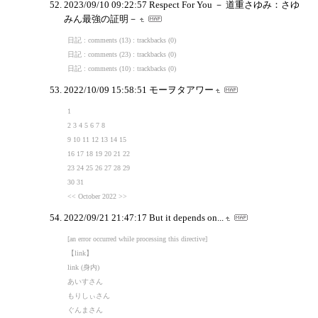
2023/09/10 09:22:57
Respect For You － 道重さゆみ：さゆ
みん最強の証明－
日記 : comments (13) : trackbacks (0)
日記 : comments (23) : trackbacks (0)
日記 : comments (10) : trackbacks (0)
2022/10/09 15:58:51
モーヲタアワー
1
2 3 4 5 6 7 8
9 10 11 12 13 14 15
16 17 18 19 20 21 22
23 24 25 26 27 28 29
30 31
<< October 2022 >>
2022/09/21 21:47:17
But it depends on...
[an error occurred while processing this directive]
【link】
link (身内)
あいすさん
もりしぃさん
ぐんまさん