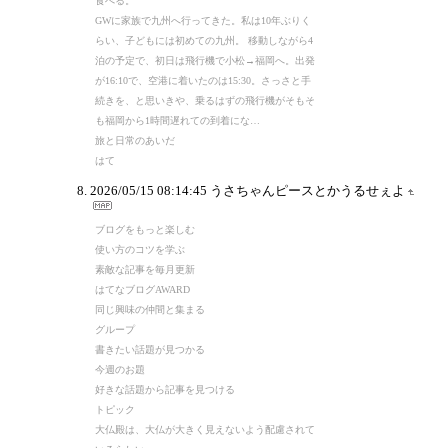
食べる。
GWに家族で九州へ行ってきた。私は10年ぶりく
らい、子どもには初めての九州。 移動しながら4
泊の予定で、初日は飛行機で小松→福岡へ。出発
が16:10で、空港に着いたのは15:30。さっさと手
続きを、と思いきや、乗るはずの飛行機がそもそ
も福岡から1時間遅れての到着にな…
旅と日常のあいだ
はて
2026/05/15 08:14:45
うさちゃんピースとかうるせぇよ
ブログをもっと楽しむ
使い方のコツを学ぶ
素敵な記事を毎月更新
はてなブログAWARD
同じ興味の仲間と集まる
グループ
書きたい話題が見つかる
今週のお題
好きな話題から記事を見つける
トピック
大仏殿は、大仏が大きく見えないよう配慮されて