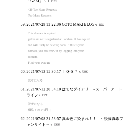
「GAM」～
429 Too Many Requests
Too Many Requests
2021/07/29 13:22:36
GOTO MAKI BLOG
This domain is expired.
gotomaki.net is registered at Porkbun. It has expired
and will likely be deleting soon. If this is your
domain, you can renew it by logging into your
account.
Find your own gre
2021/07/13 15:30:17
ＩＱ-８７
読者になる
2021/07/12 20:54:10
はてなダイアリー - スーパーアート
ライフ
読者になる
価格：30,240円（
2021/07/08 21:53:57
真金色に染まれ！！ ～後藤真希フ
ァンサイト～