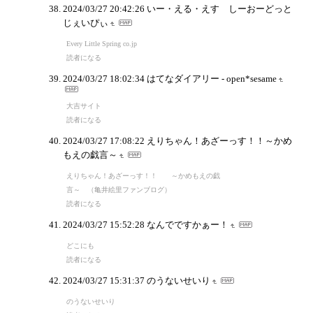
2024/03/27 20:42:26
いー・える・えす しーおーどっと
じぇいぴぃ
Every Little Spring co.jp
読者になる
2024/03/27 18:02:34
はてなダイアリー - open*sesame
大吉サイト
読者になる
2024/03/27 17:08:22
えりちゃん！あざーっす！！～かめ
もえの戯言～
えりちゃん！あざーっす！！ ～かめもえの戯
言～ （亀井絵里ファンブログ）
読者になる
2024/03/27 15:52:28
なんでですかぁー！
どこにも
読者になる
2024/03/27 15:31:37
のうないせいり
のうないせいり