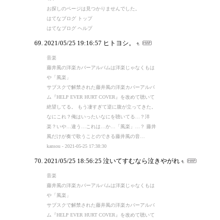
お探しのページは見つかりませんでした。
はてなブログ トップ
はてなブログ ヘルプ
2021/05/25 19:16:57
ヒトヨシ。
音楽
藤井風の洋楽カバーアルバムは洋楽じゃなくもは
や「風楽」
サブスクで解禁された藤井風の洋楽カバーアルバ
ム『HELP EVER HURT COVER』を改めて聴いて
絶望してる。 もう凄すぎて逆に腹が立ってきた。
なにこれ？俺はいったいなにを聴いてる…？洋
楽？いや…違う…これは…か…「風楽」…？ 藤井
風だけが奏で歌うことのできる藤井風の音…
kansou - 2021-05-25 17:38:30
2021/05/25 18:56:25
泣いてすむなら泣きやがれ
音楽
藤井風の洋楽カバーアルバムは洋楽じゃなくもは
や「風楽」
サブスクで解禁された藤井風の洋楽カバーアルバ
ム『HELP EVER HURT COVER』を改めて聴いて