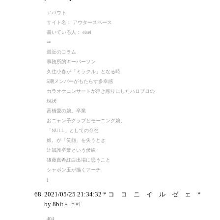
アバウト
サイト名： アウタースペース
書いている人： eisei
⇒
最近のコラム
事務所的キーパーソン
久住小春が「ミラクル」となる時
5期メンバーがもたらす多幸感
カラオケコンサートが浮き彫りにしたハロプロの
現状
高橋愛の娘。卒業
おニャン子クラブとモーニング娘。
「NULL」としての存在
娘。が「笑顔」を失うとき
辻加護卒業という伏線
後藤真希紅白出場に思うこと
シャボン玉が描くアーチ
[
2021/05/25 21:34:32
* コ コ ニ イ ル ゼ ェ *
by 8bit
404