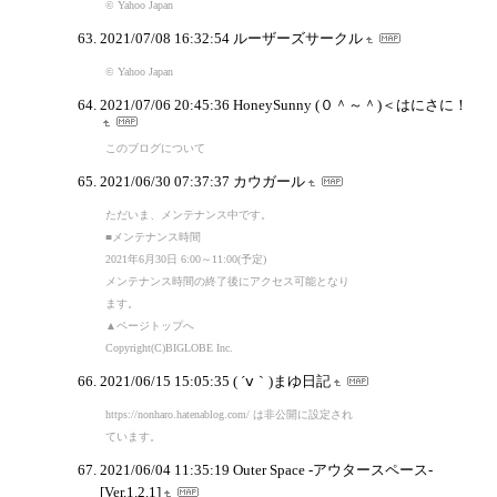
© Yahoo Japan
2021/07/08 16:32:54
ルーザーズサークル
© Yahoo Japan
2021/07/06 20:45:36
HoneySunny (０＾～＾)＜はにさに！
このブログについて
2021/06/30 07:37:37
カウガール
ただいま、メンテナンス中です。
■メンテナンス時間
2021年6月30日 6:00～11:00(予定)
メンテナンス時間の終了後にアクセス可能となり
ます。
▲ページトップへ
Copyright(C)BIGLOBE Inc.
2021/06/15 15:05:35
( ´ⅴ｀)まゆ日記
https://nonharo.hatenablog.com/ は非公開に設定され
ています。
2021/06/04 11:35:19
Outer Space -アウタースペース-
[Ver.1.2.1]