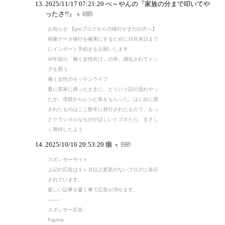
2025/11/17 07:21:20
べ～やんの『家族の分まで叩いてや
ったさ!!』
お知らせ 【gooブログからの移行がまだの方へ】
画像データ移行を確実にするために10月末日まで
にインポート手続きをお願いします
40年前の「働く女性向け」の本。感化されてトン
グを買う
働く女性のキッチンライフ
夏に実家に帰ったときに、どういう話の流れやっ
たか、母親からレシピ本をもらった。はじめに渡
されたものはここ数年に発行されたもので、もっ
とクラシカルなものがほしいとゴネたら、まさし
く期待したよう
2025/10/16 20:53:20
痼
スポンサーサイト
上記の広告は１ヶ月以上更新のないブログに表示
されています。
新しい記事を書く事で広告が消せます。
-------- :
スポンサー広告 :
Pagetop