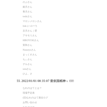
のぶさん
姫月さん
青月さん
toshiさん
マロンメロンさん
link (ハロー?)
京月さん｜壁
アサモリさん
HIROYUKIさん
実和さん
Nonoryoさん
まっくすさん
ちぃさん
デルさん
soraさん
ひよ。さ
2022/01/01 08:35:07
亜依国精神
なれのはてとは？
現場予定表
(旧)なれのはて過去ログ
お問い合わせ