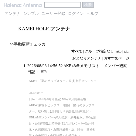
アンテナ
シンプル
ユーザー登録
ログイン
ヘルプ
KAMEI HOLIC
アンテナ
>>手動更新チェッカー
すべて
|
グループ指定なし
|
akb
|
idol
おとなりアンテナ
|
おすすめページ
2026/08/08 14:56:52
AKB48＠メモリスト メンバー観察
日記
AKB48「夢のポップスター」公演 初日セットリス
ト
2026/08/07
日時：2026年8月7日(金) 18時30分開演会場：
AKB48劇場トピックス・1曲目「憧れのポップス
ター」歌い出しは日替わり (初日は新井彩永)・
UNLAMEメンバーが5人出演・新井彩永、200公演
目・公演時間は1時40分ほど出演メンバー新井彩
永・久保姫菜乃・倉野尾成美・坂川陽香・髙橋彩
音・山内瑞葵・山口結愛・山﨑空セッ