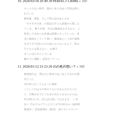
2026/03/18 20:49:39
PERFECT CRIME
ネットのない時代、面白い本と出会う手段は限ら
れていた
教科書、便覧、そして同人誌のあとがき
「モチモチの木」の音読が子ども部屋から聞こえ
てくる。 数十分前、今日は勉強会をするから、と
宣言して次女とお友達は部屋に入っていった。本
当に勉強をしていて偉い。勉強会という名の漫画
をダラダラ読むだけの会にならないなんて、私の
子どもとは思えない。 お菓子…
ずっとぼんやりしている
鰤カマに感動！ 皮目がパリッと
2026/01/12 23:23:20
のの色片想い？
敦賀旅行は、雪なのに室内でぬくぬくするのが贅
沢だった
2025年に行ってよかった場所
こういうのはその年のうちにやるものだろうけ
ど、大晦日までどうなるか分かりませんからね。
年が明けた今、ぽちぽち残しておきます。 ==目
次== ①ホテルグランビナリオTSURUGA（福井県
敦賀市） ②弥彦神社（新潟） ③ナガシマスパー