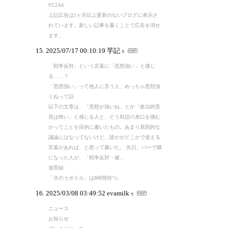
FC2Ad
上記広告は1ヶ月以上更新のないブログに表示さ
れています。新しい記事を書くことで広告を消せ
ます。
2025/07/17 00:10:19
芋記
「戦争反対」という言葉に「思想強い」と感じ
る……？
「思想強い」って他人に言う人、めっちゃ思想強
くねって話
以下の文章は、「思想が強いね」とか「政治的意
見は怖い」と感じる人と、どう対話の糸口を掴む
かってことを目的に書いたもの。あまり原則的な
議論にはなってないけど、誰かがどこかで使える
言葉があれば、と思って書いた。 先日、バーで隣
になった人が、「戦争反対・健…
達而録
「氷のうボトル」は8時間持つ。
2025/03/08 03:49:52
evamilk
ニュース
お知らせ