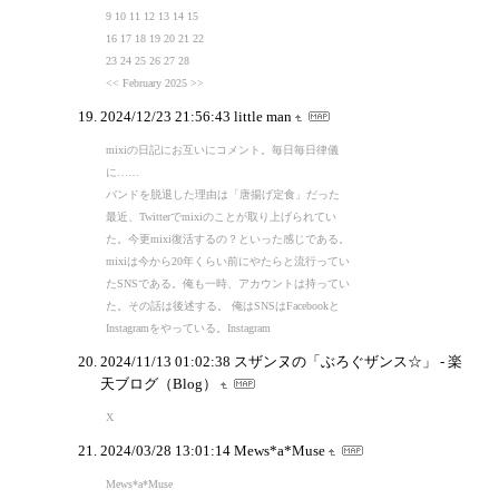
9 10 11 12 13 14 15
16 17 18 19 20 21 22
23 24 25 26 27 28
<< February 2025 >>
2024/12/23 21:56:43
little man
mixiの日記にお互いにコメント。毎日毎日律儀
に……
バンドを脱退した理由は「唐揚げ定食」だった
最近、Twitterでmixiのことが取り上げられてい
た。今更mixi復活するの？といった感じである。
mixiは今から20年くらい前にやたらと流行ってい
たSNSである。俺も一時、アカウントは持ってい
た。その話は後述する。 俺はSNSはFacebookと
Instagramをやっている。Instagram
2024/11/13 01:02:38
スザンヌの「ぶろぐザンス☆」 - 楽
天ブログ（Blog）
X
2024/03/28 13:01:14
Mews*a*Muse
Mews*a*Muse