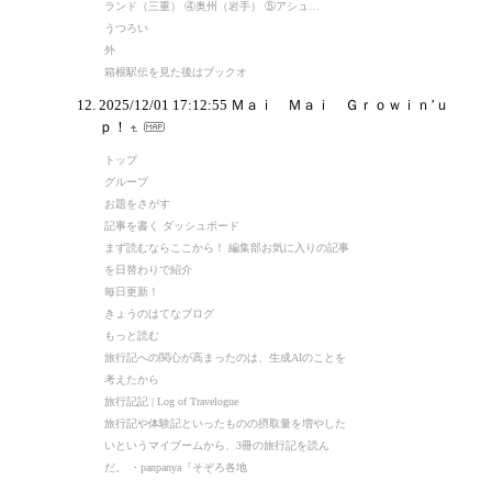
ランド（三重） ④奥州（岩手） ⑤アシュ…
うつろい
外
箱根駅伝を見た後はブックオ
2025/12/01 17:12:55
Ｍａｉ Ｍａｉ Ｇｒｏｗｉｎ’ｕ
ｐ！
トップ
グループ
お題をさがす
記事を書く ダッシュボード
まず読むならここから！ 編集部お気に入りの記事
を日替わりで紹介
毎日更新！
きょうのはてなブログ
もっと読む
旅行記への関心が高まったのは、生成AIのことを
考えたから
旅行記記 | Log of Travelogue
旅行記や体験記といったものの摂取量を増やした
いというマイブームから、3冊の旅行記を読ん
だ。 ・panpanya『そぞろ各地