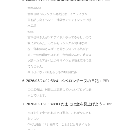
2026-07-16
宮本佳林 5thシングル発売記念 ミニライブ＆一
言お話し会イベント 池袋サンシャインシティ噴
水広場
event
宮本佳林さんがソロアイドルやってるらしいので
観に来てみた。ってかもうシングル5枚目なの
な。宮本佳林さんずっと前から知ってる気がす
る。一体何歳からはじめて今何歳なんだ。過去ロ
グ調べたらアルバムのリリイヴェで噴水広場で見
てたじゃん。
今日はイヴェ2回あるうちの1回目に参
2026/05/24 02:58:41
ペペロンチーヌの日記
この広告は、90日以上更新していないブログに表
示しています。
2026/05/16 03:48:03
たまには空を見上げよう
さばを生で食べられるとは驚き。これがなんとも
おいしい
GW九州旅（１）福岡で、ごまさばと活きイカを