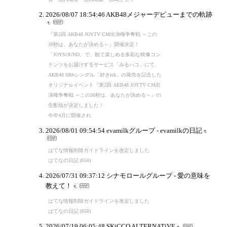
2026/08/07 18:54:46
AKB48メジャーデビューまでの軌跡
『第2回 AKB48 JOYTV CM出演権争奪戦 ～この
30秒は、あなたが決める～』開催決定！
「JOYSOUND」で、観て楽しめる多彩な映像コン
テンツをお届けするサービス「みるハコ」にて、
AKB48 68thシングル「好きish」の発売を記念した
オリジナルイベント『第2回 AKB48 JOYTV CM出
演権争奪戦 ～この30秒は、あなたが決める～』の
生配信が決定しました！
今年4月に開催され
2026/08/01 09:54:54
evamilkグループ - evamilkの日記
はてな情報削除ガイドラインを改定しました
はてなの日記 (658)
2026/07/31 09:37:12
シナモロールグループ - 愛の意味を
教えて！
はてな情報削除ガイドラインを改定しました
はてなの日記 (658)
2026/07/19 06:05:48
SKiCCO ALTERNATiVE