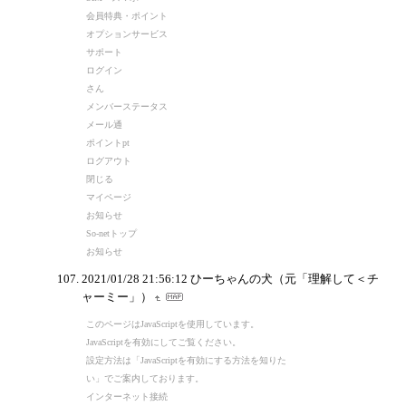
会員特典・ポイント
オプションサービス
サポート
ログイン
さん
メンバーステータス
メール通
ポイントpt
ログアウト
閉じる
マイページ
お知らせ
So-netトップ
お知らせ
2021/01/28 21:56:12
ひーちゃんの犬（元「理解して＜チ
ャーミー」）
このページはJavaScriptを使用しています。
JavaScriptを有効にしてご覧ください。
設定方法は「JavaScriptを有効にする方法を知りた
い」でご案内しております。
インターネット接続