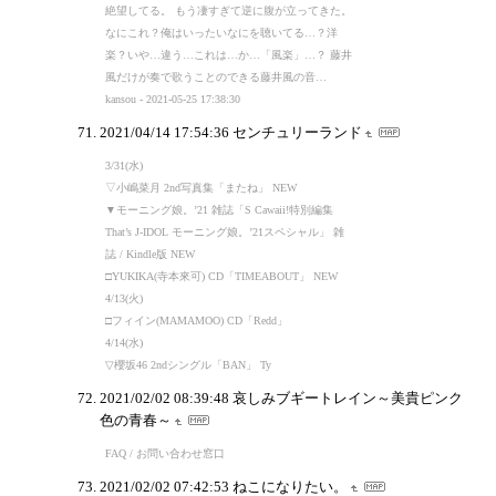
絶望してる。 もう凄すぎて逆に腹が立ってきた。
なにこれ？俺はいったいなにを聴いてる…？洋
楽？いや…違う…これは…か…「風楽」…？ 藤井
風だけが奏で歌うことのできる藤井風の音…
kansou - 2021-05-25 17:38:30
2021/04/14 17:54:36
センチュリーランド
3/31(水)
▽小嶋菜月 2nd写真集「またね」 NEW
▼モーニング娘。’21 雑誌「S Cawaii!特別編集
That’s J-IDOL モーニング娘。’21スペシャル」 雑
誌 / Kindle版 NEW
□YUKIKA(寺本來可) CD「TIMEABOUT」 NEW
4/13(火)
□フィイン(MAMAMOO) CD「Redd」
4/14(水)
▽櫻坂46 2ndシングル「BAN」 Ty
2021/02/02 08:39:48
哀しみブギートレイン～美貴ピンク
色の青春～
FAQ / お問い合わせ窓口
2021/02/02 07:42:53
ねこになりたい。