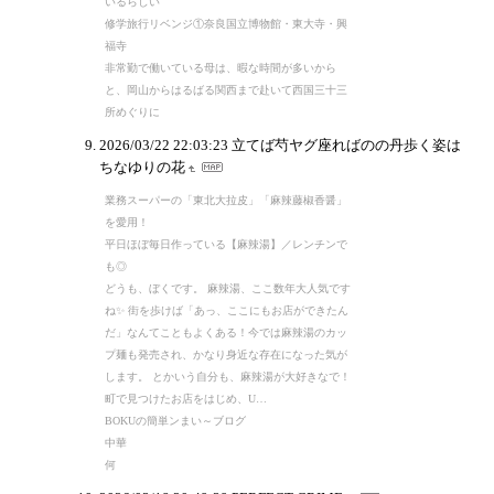
いるらしい
修学旅行リベンジ①奈良国立博物館・東大寺・興
福寺
非常勤で働いている母は、暇な時間が多いから
と、岡山からはるばる関西まで赴いて西国三十三
所めぐりに
2026/03/22 22:03:23
立てば芍ヤグ座ればのの丹歩く姿は
ちなゆりの花
業務スーパーの「東北大拉皮」「麻辣藤椒香醤」
を愛用！
平日ほぼ毎日作っている【麻辣湯】／レンチンで
も◎
どうも、ぼくです。 麻辣湯、ここ数年大人気です
ね✨ 街を歩けば「あっ、ここにもお店ができたん
だ」なんてこともよくある！今では麻辣湯のカッ
プ麺も発売され、かなり身近な存在になった気が
します。 とかいう自分も、麻辣湯が大好きなで！
町で見つけたお店をはじめ、U…
BOKUの簡単ンまい～ブログ
中華
何