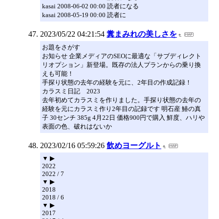
kasai 2008-06-02 00:00 読者になる
kasai 2008-05-19 00:00 読者に
2023/05/22 04:21:54
糞まみれの美しさを
お題をさがす
お知らせ 企業メディアのSEOに最適な「サブディレクト
リオプション」新登場。既存の法人プランからの乗り換
えも可能！
手探り状態の去年の経験を元に、2年目の作成記録！
カラスミ日記 2023
去年初めてカラスミを作りました。手探り状態の去年の
経験を元にカラスミ作り2年目の記録です 明石産 鰆の真
子 30センチ 385g 4月22日 価格900円で購入 鮮度、ハリや
表面の色、破れはないか
2023/02/16 05:59:26
飲めヨーグルト
▼ ▶
2022
2022 / 7
▼ ▶
2018
2018 / 6
▼ ▶
2017