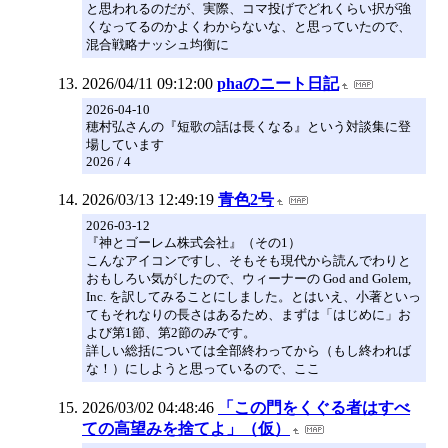
と思われるのだが、実際、コマ投げでどれくらい択が強
くなってるのかよくわからないな、と思っていたので、
混合戦略ナッシュ均衡に
2026/04/11 09:12:00
phaのニート日記
2026-04-10
穂村弘さんの『短歌の話は長くなる』という対談集に登
場しています
2026 / 4
2026/03/13 12:49:19
青色2号
2026-03-12
『神とゴーレム株式会社』（その1）
こんなアイコンですし、そもそも現代から読んでわりと
おもしろい気がしたので、ウィーナーの God and Golem,
Inc. を訳してみることにしました。とはいえ、小著といっ
てもそれなりの長さはあるため、まずは「はじめに」お
よび第1節、第2節のみです。
詳しい総括については全部終わってから（もし終われば
な！）にしようと思っているので、ここ
2026/03/02 04:48:46
「この門をくぐる者はすべ
ての高望みを捨てよ」（仮）