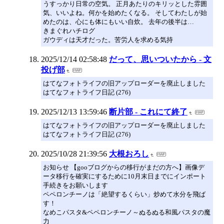
うすっかり日常の空気。 正月あたりのキリッとした雰囲
気、いいよね。何かを始めたくなる。 そしてわたしが始
めたのは、心にも体にもいい自炊。 去年の後半は…
きまぐれハチログ
ガウディは天才だった。苦労人を求める気持
2025/12/14 02:58:48
だって、思いついたから - 文
投げ部
はてなフォトライフの旧アップローダーを廃止しました
はてなフォトライフ日記 (276)
2025/12/13 13:59:46
断片部 - これにて終了
はてなフォトライフの旧アップローダーを廃止しました
はてなフォトライフ日記 (276)
2025/10/28 21:39:56
大根おろし
お知らせ 【gooブログからの移行がまだの方へ】画像デ
ータ移行を確実にするために10月末日までにインポート
手続きをお願いします
ペペロンチーノは「絶望するくらい」炒めて水分を飛ば
す！
なめこパスタ&ペペロンチーノ～ぬるぬる和風パスタの魔
力