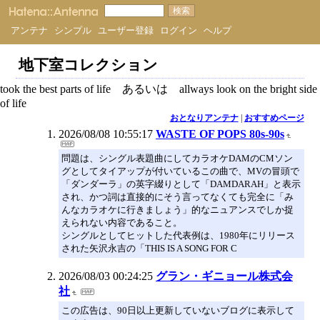
アンテナ
シンプル
ユーザー登録
ログイン
ヘルプ
地下室コレクション
took the best parts of life あるいは allways look on the bright side
of life
おとなりアンテナ
|
おすすめページ
2026/08/08 10:55:17
WASTE OF POPS 80s-90s
問題は、シングル表題曲にしてカラオケDAMのCMソン
グとしてタイアップが付いているこの曲で、MVの冒頭で
「ダンダーラ」の英字綴りとして「DAMDARAH」と表示
され、かつ詞は直接的にそう言ってなくても完全に「み
んなカラオケに行きましょう」的なニュアンスでしか捉
えられない内容であること。
シングルとしてヒットした代表例は、1980年にリリース
された矢沢永吉の「THIS IS A SONG FOR C
2026/08/03 00:24:25
グラン・ギニョール株式会
社
この広告は、90日以上更新していないブログに表示して