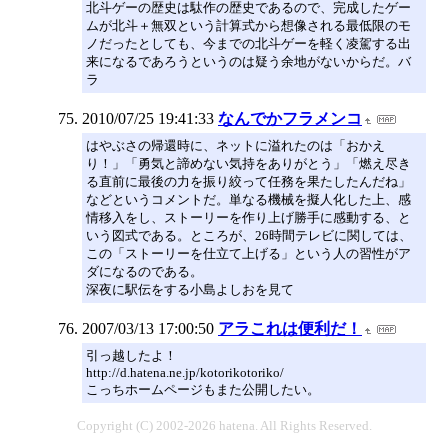
北斗ゲーの歴史は駄作の歴史であるので、完成したゲー
ムが北斗＋無双という計算式から想像される最低限のモ
ノだったとしても、今までの北斗ゲーを軽く凌駕する出
来になるであろうというのは疑う余地がないからだ。バ
ラ
2010/07/25 19:41:33
なんでかフラメンコ
はやぶさの帰還時に、ネットに溢れたのは「おかえ
り！」「勇気と諦めない気持をありがとう」「燃え尽き
る直前に最後の力を振り絞って任務を果たしたんだね」
などというコメントだ。単なる機械を擬人化した上、感
情移入をし、ストーリーを作り上げ勝手に感動する、と
いう図式である。ところが、26時間テレビに関しては、
この「ストーリーを仕立て上げる」という人の習性がア
ダになるのである。
深夜に駅伝をする小島よしおを見て
2007/03/13 17:00:50
アラこれは便利だ！
引っ越したよ！
http://d.hatena.ne.jp/kotorikotoriko/
こっちホームページもまた公開したい。
Copyright (C) 2002-2026 hatena. All Rights Reserved.