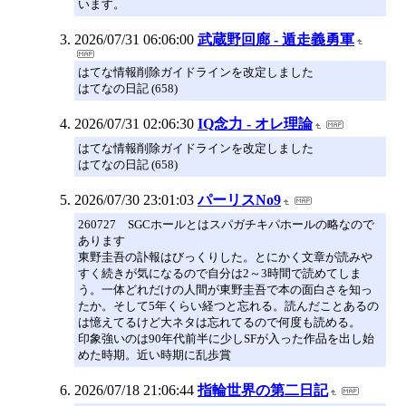
います。
2026/07/31 06:06:00
武蔵野回廊 - 遁走義勇軍
はてな情報削除ガイドラインを改定しました
はてなの日記 (658)
2026/07/31 02:06:30
IQ念力 - オレ理論
はてな情報削除ガイドラインを改定しました
はてなの日記 (658)
2026/07/30 23:01:03
パーリスNo9
260727 SGCホールとはスパガチキパホールの略なので
あります
東野圭吾の訃報はびっくりした。とにかく文章が読みや
すく続きが気になるので自分は2～3時間で読めてしま
う。一体どれだけの人間が東野圭吾で本の面白さを知っ
たか。そして5年くらい経つと忘れる。読んだことあるの
は憶えてるけど大ネタは忘れてるので何度も読める。
印象強いのは90年代前半に少しSFが入った作品を出し始
めた時期。近い時期に乱歩賞
2026/07/18 21:06:44
指輪世界の第二日記