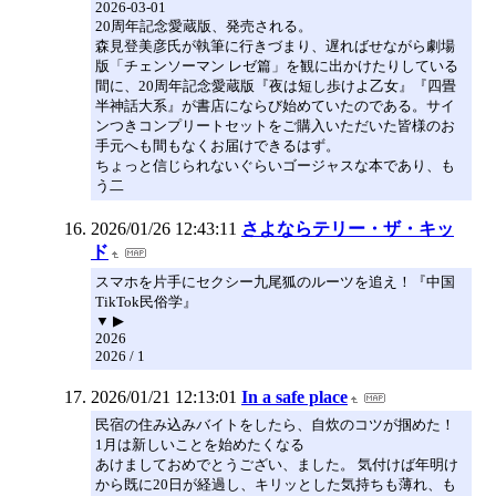
2026-03-01
20周年記念愛蔵版、発売される。
森見登美彦氏が執筆に行きづまり、遅ればせながら劇場
版「チェンソーマン レゼ篇」を観に出かけたりしている
間に、20周年記念愛蔵版『夜は短し歩けよ乙女』『四畳
半神話大系』が書店にならび始めていたのである。サイ
ンつきコンプリートセットをご購入いただいた皆様のお
手元へも間もなくお届けできるはず。
ちょっと信じられないぐらいゴージャスな本であり、も
う二
2026/01/26 12:43:11
さよならテリー・ザ・キッ
ド
スマホを片手にセクシー九尾狐のルーツを追え！『中国
TikTok民俗学』
▼ ▶
2026
2026 / 1
2026/01/21 12:13:01
In a safe place
民宿の住み込みバイトをしたら、自炊のコツが掴めた！
1月は新しいことを始めたくなる
あけましておめでとうござい、ました。 気付けば年明け
から既に20日が経過し、キリッとした気持ちも薄れ、も