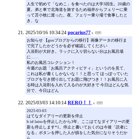
人生で初めて「なめこ」を食べたのは大学3回生。20歳の
夏。弟と車で北海道を旅するため福井からフェリーに乗
って苫小牧に渡った。夜、フェリー乗り場で食事したと
き、な
2025/10/16 10:34:24
pocarius77
お知らせ 【gooブログからの移行】画像データの移行ま
で完了したかどうかを必ず確認してください
入浴剤が大好き。ラックに入り切らない分はお風呂場
に……
私のお風呂コレクション！
今週のお題「お風呂アクティビティ」というのを見て、
これは私が書くしかないな！！と思って ほっぽっていた
ブログを引き摺り出してお題に飛びつき！！お風呂に入
る時は入浴剤を入れて入るのが大好きで 今日はどんな気
分で、今日はどん
2025/03/03 14:10:14
RERO！！
2025-03-03
はてなダイアリーの更新を停止
b:id:laisoを停止したから3年、ここはてなダイアリーの更
新も停止します*1。停止と書いておくのは今後「読者に
なる」ボタンを押した人が損をした気分になりそうだか
ら。