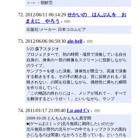
＞-＞ ・朝鮮労
2012/06/11 06:14:29
せかいの はんぶんを お
まえに やろう
出版社/メーカー: 日本コロムビア
2012/06/06 06:59:30
alo-hell
5/25 森下スタジオ
プロジェクターで、別の時間・場所で演奏している自分
自身の、身体の一部の映像をスクリーンに投影しながら
のライブ。
サンプラーを使った演奏。身体性が際立つ。高速で演奏
する動きをする。その手の動きは、音に反映される／反
映されない、の間を往復しながら、偶然性に満ちた瞬間
を作り出していく。
「この物語の終わりには～、メシアが現れて～、すべて
を解決するというぜ～！」といいながら、サンプ
2011/01/17 21:09:40
Lu and Cy
2009-10-28 とんちんかんちん異空間
■[ゲーム][コミック]北斗無双に期待したいのだが
北斗無双が歴代の北斗ゲーの中でもトップクラスの面白
さになるのは間違いなかろうと思っている。というのも