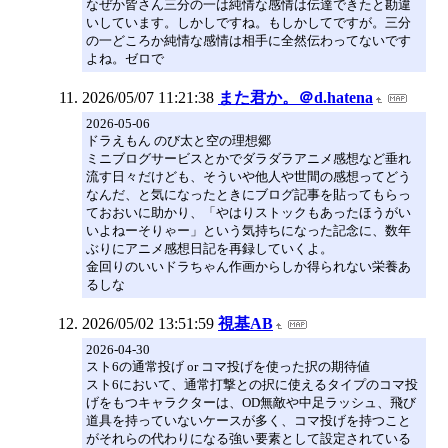
なぜか皆さん三分の一は純情な感情は伝達できたと勘違
いしています。しかしですね。もしかしてですが。三分
の一どころか純情な感情は相手に全然伝わってないです
よね。ゼロで
2026/05/07 11:21:38
また君か。＠d.hatena
2026-05-06
ドラえもん のび太と空の理想郷
ミニブログサービスとかでダラダラアニメ感想など垂れ
流す日々だけども、そういや他人や世間の感想ってどう
なんだ、と気になったときにブログ記事を貼ってもらっ
ておおいに助かり、「やはりストックもあったほうがい
いよねーそりゃー」という気持ちになった記念に、数年
ぶりにアニメ感想日記を再録していくよ。
金回りのいいドラちゃん作画からしか得られない栄養あ
るしな
2026/05/02 13:51:59
視基AB
2026-04-30
スト6の通常投げ or コマ投げを使った択の期待値
スト6において、通常打撃との択に使えるタイプのコマ投
げをもつキャラクターは、OD無敵や中足ラッシュ、飛び
道具を持っていないケースが多く、コマ投げを持つこと
がそれらの代わりになる強い要素として設定されている