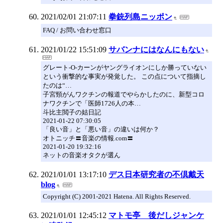
2021/02/01 21:07:11
拳銃列島ニッポン
FAQ / お問い合わせ窓口
2021/01/22 15:51:09
サバンナにはなんにもない
グレート-O-カーンがヤングライオンにしか勝っていない
という衝撃的な事実が発覚した。 この点について指摘し
たのは“…
子宮頸がんワクチンの報道でやらかしたのに、新型コロ
ナワクチンで「医師1726人の本…
斗比主閲子の姑日記
2021-01-22 07:30:05
「良い音」と「悪い音」の違いは何か？
オトニッチ〓音楽の情報.com〓
2021-01-20 19:32:16
ネットの音楽オタクが選ん
2021/01/01 13:17:10
デス日本研究者の不倶戴天
blog
Copyright (C) 2001-2021 Hatena. All Rights Reserved.
2021/01/01 12:45:12
マトモ亭 後だしジャンケ