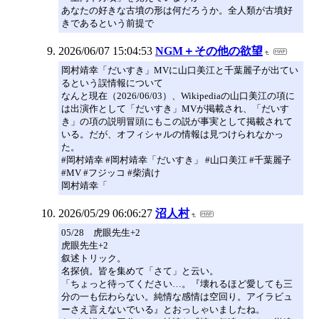
あなたの好きな古墳の形は何だろうか。全人類が古墳好
きであるという前提で
2026/06/07 15:04:53
NGM＋その他の欲望
岡村靖幸「だいすき」MVに山口美江と千葉麗子が出てい
るという誤情報について
なんと現在（2026/06/03）、Wikipediaの山口美江の項に
は出演作として「だいすき」MVが掲載され、「だいす
き」の項の説明冒頭にもこの説が事実として掲載されて
いる。だが、オフィシャルの情報は見つけられなかっ
た。
#岡村靖幸 #岡村靖幸「だいすき」 #山口美江 #千葉麗子
#MV #フジッコ #柴漬け
岡村靖幸「
2026/05/29 06:06:27
沼人村
05/28 虎眼先生+2
虎眼先生+2
叙述トリック。
名探偵。皆を集めて「さて」と云い。
「ちょっと待ってください…。『壊れるほど愛しても三
分の一も伝わらない。純情な感情は空回り。アイラビュ
ーさえ言えないでいる』とおっしゃいましたね。