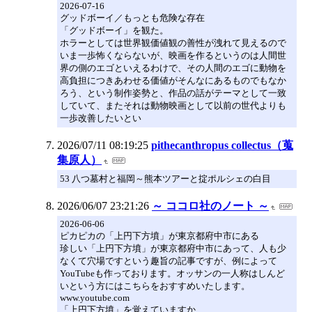
2026-07-16
グッドボーイ／もっとも危険な存在
「グッドボーイ」を観た。
ホラーとしては世界観価値観の善性が洩れて見えるので
いま一歩怖くならないが、映画を作るというのは人間世
界の側のエゴといえるわけで、その人間のエゴに動物を
高負担につきあわせる価値がそんなにあるものでもなか
ろう、という制作姿勢と、作品の話がテーマとして一致
していて、またそれは動物映画として以前の世代よりも
一歩改善したいとい
2026/07/11 08:19:25
pithecanthropus collectus（蒐
集原人）
53 八つ墓村と福岡～熊本ツアーと掟ポルシェの白目
2026/06/07 23:21:26
～ ココロ社のノート ～
2026-06-06
ピカピカの「上円下方墳」が東京都府中市にある
珍しい「上円下方墳」が東京都府中市にあって、人も少
なくて穴場ですという趣旨の記事ですが、例によって
YouTubeも作っております。オッサンの一人称はしんど
いという方にはこちらをおすすめいたします。
www.youtube.com
「上円下方墳」を覚えていますか