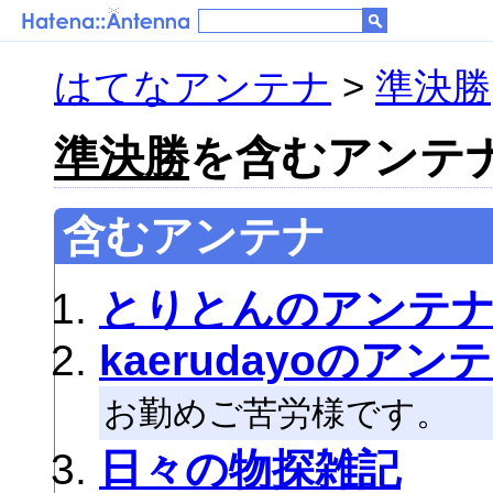
はてなアンテナ
>
準決勝
準決勝
を含むアンテナ 
含むアンテナ
とりとんのアンテ
kaerudayoのアン
お勤めご苦労様です。
日々の物探雑記