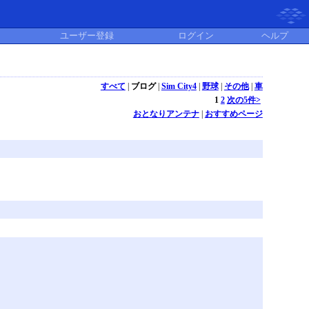
ユーザー登録
ログイン
ヘルプ
すべて
|
ブログ
|
Sim City4
|
野球
|
その他
|
車
1
2
次の5件>
おとなりアンテナ
|
おすすめページ