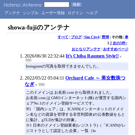
アンテナ
シンプル
ユーザー登録
ログイン
ヘルプ
showa-fujiのアンテナ
すべて
|
ブログ
|
Sim City4
|
野球
|
その他
|
車
1
2
次の5件>
おとなりアンテナ
|
おすすめページ
2026/06/30 22:32:44
It’s Chiba Raumen Style!!
Instagramの写真を取得できませんでした。
2022/05/22 05:04:11
Orchard Cafe ～ 美女数珠つ
なぎ
このドメインは お名前.com から取得されました。
お名前.com は GMOインターネット(株) が運営する国内シ
ェアNo.1のドメイン登録サービスです。
※1 「国内シェア」は、ICANN(インターネットのドメイ
ン名などの資源を管理する非営利団体)の公表数値をもと
に集計。gTLDが集計の対象。
※1 日本のドメイン登録業者(レジストラ)（「ICANNがレ
ジストラとして認定した企業」一覧（In