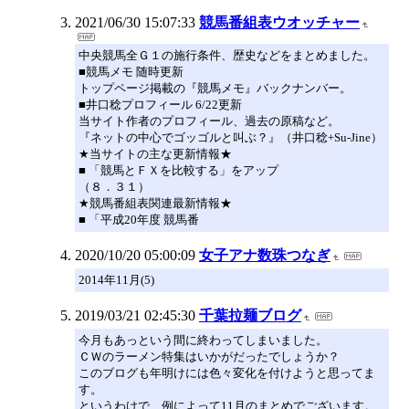
2021/06/30 15:07:33
競馬番組表ウオッチャー
中央競馬全Ｇ１の施行条件、歴史などをまとめました。
■競馬メモ 随時更新
トップページ掲載の『競馬メモ』バックナンバー。
■井口稔プロフィール 6/22更新
当サイト作者のプロフィール、過去の原稿など。
『ネットの中心でゴッゴルと叫ぶ？』（井口稔+Su-Jine）
★当サイトの主な更新情報★
■ 「競馬とＦＸを比較する」をアップ
（８．３１）
★競馬番組表関連最新情報★
■ 「平成20年度 競馬番
2020/10/20 05:00:09
女子アナ数珠つなぎ
2014年11月(5)
2019/03/21 02:45:30
千葉拉麺ブログ
今月もあっという間に終わってしまいました。
ＣＷのラーメン特集はいかがだったでしょうか？
このブログも年明けには色々変化を付けようと思ってま
す。
というわけで、例によって11月のまとめでございます。