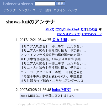
アンテナ
シンプル
ユーザー登録
ログイン
ヘルプ
showa-fujiのアンテナ
すべて
|
ブログ
|
Sim City4
|
野球
|
その他
|
車
おとなりアンテナ
|
おすすめページ
2017/12/21 05:44:35
Ｏｈ！軽
【リニア入札談合】一部工事で「たたき合い…
【リニア入札談合】受注割り振る「予定表」…
アジアインフラ投資銀行の構成国が84カ国・…
米11月中古住宅販売、11年ぶり高水準 供給…
【リニア入札談合】一部工事で「たたき合い…
【リニア入札談合】受注割り振る「予定表」…
ニューヨークタイムズ日本版、８日前と同じ…
「毒餃子事件」以後も変わらない。中国産食…
オリ世那 サイド転向どころか…アンダースロ
2007/03/28 21:36:48
hobo-MINI
hobo-MINI は、６年目に突入しました。
Copyright (C) 2002-2026 hatena. All Rights Reserved.