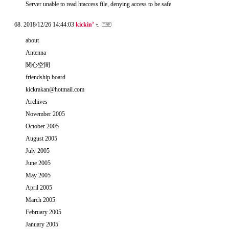
Server unable to read htaccess file, denying access to be safe
2018/12/26 14:44:03
kickin’
about
Antenna
関心空間
friendship board
kickrakan@hotmail.com
Archives
November 2005
October 2005
August 2005
July 2005
June 2005
May 2005
April 2005
March 2005
February 2005
January 2005