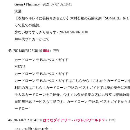
Green★Pharmacy - 2021-07-07 09:18:41
洗濯
【衣類をキレイに長持ちさせたい】木村石鹸の石鹸洗剤「SOMARI」を
って見ての感想。
少ない物ですっきり暮らす - 2021-07-07 06:00:01
10年代ブロガーがはて
2021/06/28 23:36:49
fliki
カードローン 申込み ベストガイド
MENU
カードローン 申込み ベストガイド
カードローン 申込み ベストガイドはこちらから！これからカードローン
利用の方はこちら！カードローン 申込み ベストガイドでは安心安全に利
手人気カードローンをご紹介。今すぐお金が必要な方にも役立つ即日融資や
日間無利息サービスも可能です。カードローン 申込み ベストガイドから
ードロー
2021/02/02 03:41:36
はてなダイアリー - パラレルワールド？
FAQ / お問い合わせ窓口