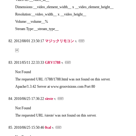
Dimensions:__video_element_width__ x __video_element_height__
Resolution:__video_width__ x __video_height__
Volume:__volume__%
Stream Type:__stream_type__
2012/08/01 23:50:17
マジックリモコン

2011/05/11 22:33:33
GRV1788
Not Found
The requested URL /1788/1788.html was not found on this server.
Apache/1.3.42 Server at www.groovisions.com Port 80
2010/06/25 17:36:22
sieste
Not Found
The requested URL /sieste/ was not found on this server.
2010/06/25 15:50:46
0cal