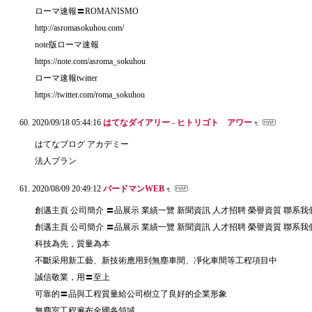
ローマ速報〓ROMANISMO
http://asromasokuhou.com/
note版ローマ速報
https://note.com/asroma_sokuhou
ローマ速報twitter
https://twitter.com/roma_sokuhou
2020/09/18 05:44:16
はてなダイアリー - ヒトリゴト アワー
はてなブログ アカデミー
法人プラン
2020/08/09 20:49:12
バードマンWEB
創邁主頁 公司簡介 〓品展示 業績一覽 新聞資訊 人才招聘 榮譽資質 聯系我
創邁主頁 公司簡介 〓品展示 業績一覽 新聞資訊 人才招聘 榮譽資質 聯系我
科技為先，質量為本
不斷采用新工藝、新技術應用到無塵車間、凈化車間等工程項目中
誠信敬業，用〓至上
可靠的〓品與工程質量給公司樹立了良好的企業形象
無塵室工程遍布全國各領域