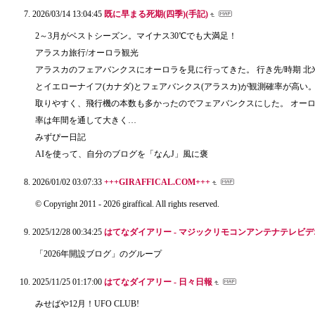
2026/03/14 13:04:45
既に早まる死期(四季)(手記)
2～3月がベストシーズン。マイナス30℃でも大満足！
アラスカ旅行/オーロラ観光
アラスカのフェアバンクスにオーロラを見に行ってきた。 行き先/時期 北
とイエローナイフ(カナダ)とフェアバンクス(アラスカ)が観測確率が高い
取りやすく、飛行機の本数も多かったのでフェアバンクスにした。 オー
率は年間を通して大きく…
みずぴー日記
AIを使って、自分のブログを「なんJ」風に褒
2026/01/02 03:07:33
+++GIRAFFICAL.COM+++
© Copyright 2011 - 2026 giraffical. All rights reserved.
2025/12/28 00:34:25
はてなダイアリー - マジックリモコンアンテナテレビデ
「2026年開設ブログ」のグループ
2025/11/25 01:17:00
はてなダイアリー - 日々日報
みせばや12月！UFO CLUB!