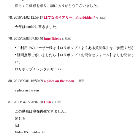
長らくご愛顧を賜り、誠にありがとうございました。
2016/01/02 12:59:17
はてなダイアリー - Phorbidden*
今年はtumblrに書きました。
2015/03/03 07:06:40
innefficient
• ご利用中のユーザー様は【ロリポップ！よくある質問集】をご参照くだ
• 疑問点等ございましたら【ロリポップ！お問合せフォーム】よりお問合
い。
ロリポップ！レンタルサーバー
2013/09/01 16:50:09
a place on the moon
a place in the sun
2013/04/15 20:07:38
HiBi
この動画は現在再生できません。
閉じる
[x]
Video ID:__video_id__