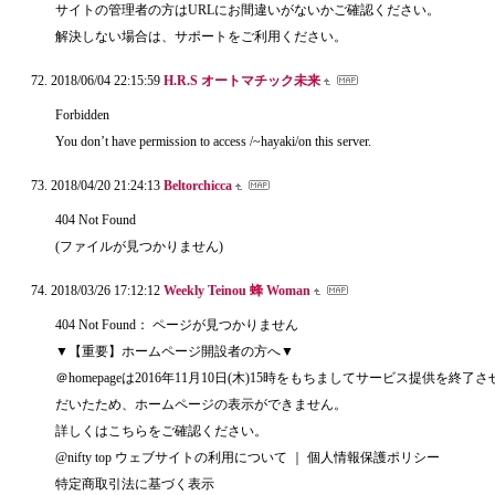
サイトの管理者の方はURLにお間違いがないかご確認ください。
解決しない場合は、サポートをご利用ください。
2018/06/04 22:15:59
H.R.S オートマチック未来
Forbidden
You don’t have permission to access /~hayaki/on this server.
2018/04/20 21:24:13
Beltorchicca
404 Not Found
(ファイルが見つかりません)
2018/03/26 17:12:12
Weekly Teinou 蜂 Woman
404 Not Found： ページが見つかりません
▼【重要】ホームページ開設者の方へ▼
＠homepageは2016年11月10日(木)15時をもちましてサービス提供を終了
だいたため、ホームページの表示ができません。
詳しくはこちらをご確認ください。
@nifty top ウェブサイトの利用について ｜ 個人情報保護ポリシー
特定商取引法に基づく表示