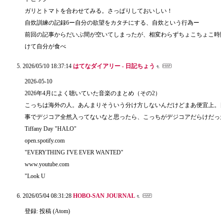
ガリとトマトを合わせてみる。さっぱりしておいしい！
自炊訓練の記録6ー自分の欲望をカタチにする、自炊という行為ー
前回の記事からだいぶ間が空いてしまったが、相変わらずちょこちょこ時
けて自分が食べ
2026/05/10 18:37:14
はてなダイアリー - 日記ちょう
2026-05-10
2026年4月によく聴いていた音楽のまとめ（その2）
こっちは海外の人。あんまりそういう分け方しないんだけどまあ便宜上。
事でデジコア全然入ってないなと思ったら、こっちがデジコアだらけだっ
Tiffany Day "HALO"
open.spotify.com
"EVERYTHING I'VE EVER WANTED"
www.youtube.com
"Look U
2026/05/04 08:31:28
HOBO-SAN JOURNAL
登録: 投稿 (Atom)