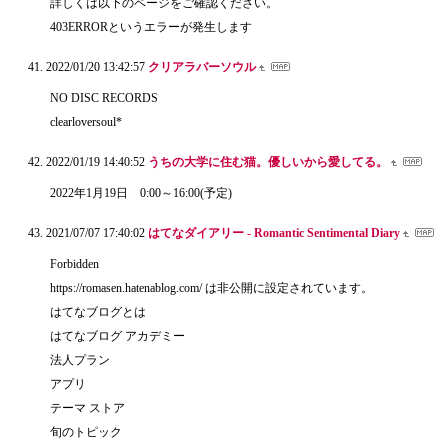
詳しくは以下のページをご確認ください。
403ERRORというエラーが発生します
2022/01/20 13:42:57
クリアラバーソウル
NO DISC RECORDS
clearloversoul*
2022/01/19 14:40:52
うちの大学に住む猫。優しいから愛してる。
2022年1月19日 0:00～16:00(予定)
2021/07/07 17:40:02
はてなダイアリー - Romantic Sentimental Diary
Forbidden
https://romasen.hatenablog.com/ は非公開に設定されています。
はてなブログとは
はてなブログ アカデミー
法人プラン
アプリ
テーマ ストア
旬のトピック