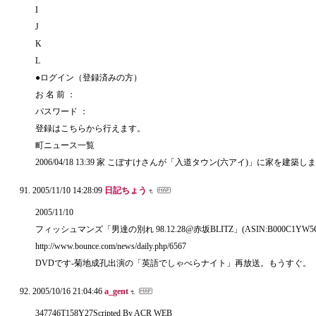
I
J
K
L
●ログイン（登録済みの方）
お 名 前 ：
パスワード ：
登録はこちらから行えます。
町ニュース一覧
2006/04/18 13:39 家 こぼすけさんが「入道タウン(六アイ)」に家を建築
2005/11/10 14:28:09
日記ちょう
2005/11/10
フィッシュマンズ「男達の別れ 98.12.28@赤坂BLITZ」(ASIN:B000C1YW5
http://www.bounce.com/news/daily.php/6567
DVDです-菊地成孔出演の「英語でしゃべらナイト」再放送。もうすぐ。
2005/10/16 21:04:46
a_gent
347746T158Y27Scripted By ACR WEB