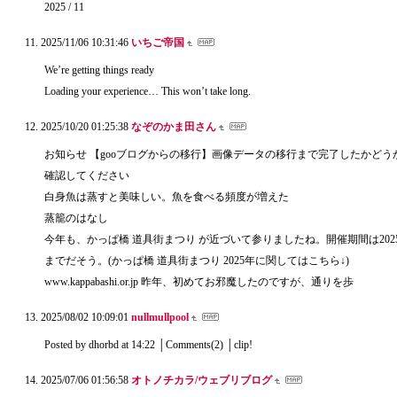
2025 / 11
2025/11/06 10:31:46
いちご帝国
We’re getting things ready
Loading your experience… This won’t take long.
2025/10/20 01:25:38
なぞのかま田さん
お知らせ 【gooブログからの移行】画像データの移行まで完了したかどう
確認してください
白身魚は蒸すと美味しい。魚を食べる頻度が増えた
蒸籠のはなし
今年も、かっぱ橋 道具街まつり が近づいて参りましたね。開催期間は2025/1
までだそう。(かっぱ橋 道具街まつり 2025年に関してはこちら↓)
www.kappabashi.or.jp 昨年、初めてお邪魔したのですが、通りを歩
2025/08/02 10:09:01
nullmullpool
Posted by dhorbd at 14:22 │Comments(2) │clip!
2025/07/06 01:56:58
オトノチカラ/ウェブリブログ