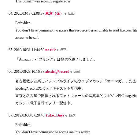
This domain was recently registered a
2020/03/13 02:08:37
東京（仮）
Forbidden
You don’t have permission to access this resource.Server unable to read htaccess fil
access to be safe
2019/10/31 11:44:50
no title
「Amazonライブリンク」は提供を終了しました。
2019/08/23 10:16:38
abcdefg*record
名古屋散歩と楽しいシンプルライフのウェブマガジン「オニマガ」。たま
abcdefg*recordのポッドキャストも配信中。
東京と名古屋で開催されるフォトウォークの写真集的マガジンPIC magazine
ガジン＋電子書籍でフリー配信中。
2019/03/30 07:20:48
Yuko::Days
Forbidden
You don’t have permission to access /on this server.