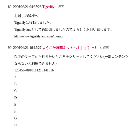
2006/08/21 04:37:26
Tigerlily
お越しの皆様へ
Tigerlilyは移動しました。
Tigerlilylandとして再出発しましたのでよろしくお願い致します。
http://www.tigerlilyland.com/momo/
2006/04/21 16:15:27
ようこそ波華ネットへ！｜’p’）＝3 -
以下のマップから行きたいところをクリックしてください(一部コンテン
ならないと利用できません)
12345678910111213141516
A
B
C
D
E
F
G
H