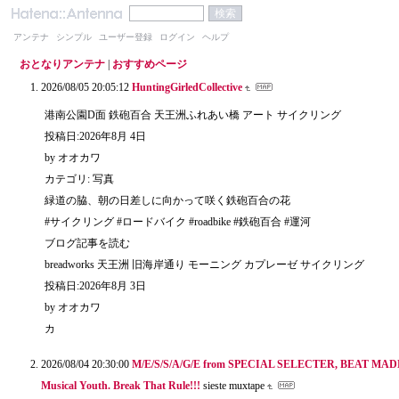
アンテナ
シンプル
ユーザー登録
ログイン
ヘルプ
おとなりアンテナ
|
おすすめページ
2026/08/05 20:05:12
HuntingGirledCollective
港南公園D面 鉄砲百合 天王洲ふれあい橋 アート サイクリング
投稿日:2026年8月 4日
by オオカワ
カテゴリ: 写真
緑道の脇、朝の日差しに向かって咲く鉄砲百合の花
#サイクリング #ロードバイク #roadbike #鉄砲百合 #運河
ブログ記事を読む
breadworks 天王洲 旧海岸通り モーニング カプレーゼ サイクリング
投稿日:2026年8月 3日
by オオカワ
カ
2026/08/04 20:30:00
M/E/S/S/A/G/E from SPECIAL SELECTER, BEAT MA
Musical Youth. Break That Rule!!!
sieste muxtape