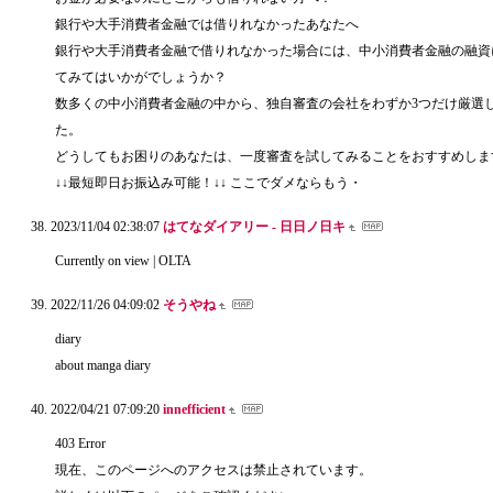
銀行や大手消費者金融では借りれなかったあなたへ
銀行や大手消費者金融で借りれなかった場合には、中小消費者金融の融資
てみてはいかがでしょうか？
数多くの中小消費者金融の中から、独自審査の会社をわずか3つだけ厳選
た。
どうしてもお困りのあなたは、一度審査を試してみることをおすすめしま
↓↓最短即日お振込み可能！↓↓ ここでダメならもう・
2023/11/04 02:38:07
はてなダイアリー - 日日ノ日キ
Currently on view | OLTA
2022/11/26 04:09:02
そうやね
diary
about manga diary
2022/04/21 07:09:20
innefficient
403 Error
現在、このページへのアクセスは禁止されています。