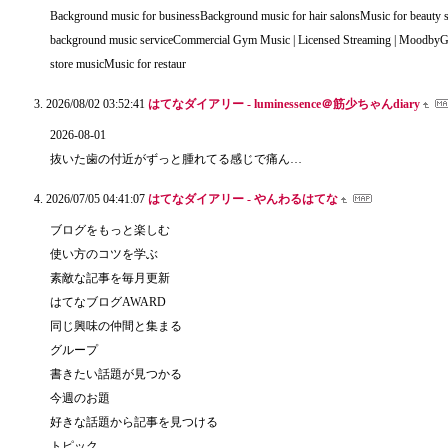
Background music for businessBackground music for hair salonsMusic for beauty 
background music serviceCommercial Gym Music | Licensed Streaming | MoodbyG
store musicMusic for restaur
2026/08/02 03:52:41
はてなダイアリー - luminessence＠筋少ちゃんdiary
2026-08-01
抜いた歯の付近がずっと腫れてる感じで痛ん…
2026/07/05 04:41:07
はてなダイアリー - やんわるはてな
ブログをもっと楽しむ
使い方のコツを学ぶ
素敵な記事を毎月更新
はてなブログAWARD
同じ興味の仲間と集まる
グループ
書きたい話題が見つかる
今週のお題
好きな話題から記事を見つける
トピック