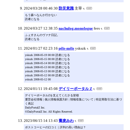
2024/03/28 00:46:30
防災意識
主宰
もう森へなんか行かない
読者になる
2024/03/27 12:38:35
nachulog.monologue
fees
ふぇすさんのヴァナ日記。
読者になる
2024/01/27 02:23:16
pêle-mêle
yskszk
yskszk 2008-05-19 00:00 読者になる
yskszk 2008-05-15 00:00 読者になる
yskszk 2008-05-14 00:00 読者になる
yskszk 2008-05-13 00:00 読者になる
yskszk 2008-05-13 00:00 読者になる
yskszk 2008-05-12 00:00 読者になる
yskszk 2008-05-12 00
2024/01/11 19:45:08
デイリーポータル Z
デイリーポータルZを支えてくださる皆様
運営会社情報 | 個人情報保護方針 | 情報収集について | 特定商取引法に基づ
く表記
DailyPortalZ Inc.
©DailyPortalZ Inc. All Rights Reserved.
2023/06/15 14:13:43
蕎麦みわ
ポストコーヒーの口コミ｜評判の高い理由は？