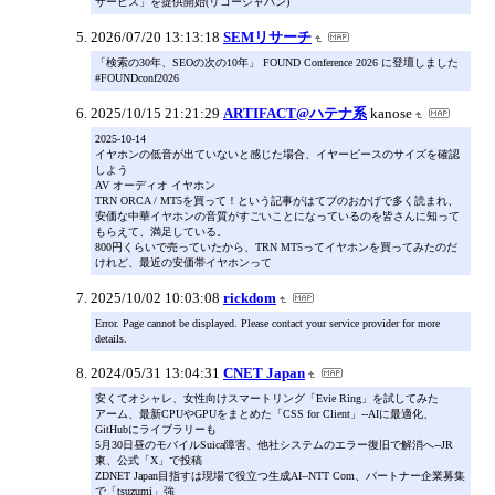
サービス」を提供開始(リコージャパン)
2026/07/20 13:13:18
SEMリサーチ
「検索の30年、SEOの次の10年」 FOUND Conference 2026 に登壇しました
#FOUNDconf2026
2025/10/15 21:21:29
ARTIFACT@ハテナ系
kanose
2025-10-14
イヤホンの低音が出ていないと感じた場合、イヤーピースのサイズを確認
しよう
AV オーディオ イヤホン
TRN ORCA / MT5を買って！という記事がはてブのおかげで多く読まれ、
安価な中華イヤホンの音質がすごいことになっているのを皆さんに知って
もらえて、満足している。
800円くらいで売っていたから、TRN MT5ってイヤホンを買ってみたのだ
けれど、最近の安価帯イヤホンって
2025/10/02 10:03:08
rickdom
Error. Page cannot be displayed. Please contact your service provider for more
details.
2024/05/31 13:04:31
CNET Japan
安くてオシャレ、女性向けスマートリング「Evie Ring」を試してみた
アーム、最新CPUやGPUをまとめた「CSS for Client」--AIに最適化、
GitHubにライブラリーも
5月30日昼のモバイルSuica障害、他社システムのエラー復旧で解消へ--JR
東、公式「X」で投稿
ZDNET Japan目指すは現場で役立つ生成AI--NTT Com、パートナー企業募集
で「tsuzumi」強