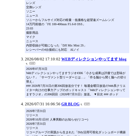
レンズ
交換レンズ
ソニー
ニュース
ソニーからフルサイズ対応の軽量・低価格な超望遠ズームレンズ
14万円前後の「FE 100-400mm F5.6-8 OSS」
23:03
撮影用品
マイク
ニュース
内部収録が可能になった「DJI Mic Mini 2S」
レシーバーの4台接続にも対応 AIノイ
2026/08/02 17:10:02
WEBディレクションやってます blog
2026年07月31日
Webディレクションやってますラジオ#306「小さな成果は評価では意味が
ない？」「サーヴァント型リーダーとは…」「作る脳から聞く脳への切り
替え」
### 2026年7月31日の第306回放送分です！ 毎週金曜日放送のWeb系クリエ
イター向けの仕事力アップのポッドキャスト「Webディレクションやって
ますラジオ」の306回目（2026年7月31日）放送。 ▼目次 ### ポッド
2026/07/31 16:06:56
GR BLOG
2026年7月31日
リリース
2026年10月1日付 人事異動のお知らせ(リコー)
2026年7月31日
リリース
リコーグループの実践から生まれた「Dify活用可視化ダッシュボード構築