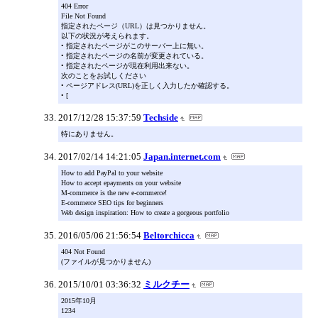
404 Error
File Not Found
指定されたページ（URL）は見つかりません。
以下の状況が考えられます。
• 指定されたページがこのサーバー上に無い。
• 指定されたページの名前が変更されている。
• 指定されたページが現在利用出来ない。
次のことをお試しください
• ページアドレス(URL)を正しく入力したか確認する。
• [
2017/12/28 15:37:59
Techside
特にありません。
2017/02/14 14:21:05
Japan.internet.com
How to add PayPal to your website
How to accept epayments on your website
M-commerce is the new e-commerce!
E-commerce SEO tips for beginners
Web design inspiration: How to create a gorgeous portfolio
2016/05/06 21:56:54
Beltorchicca
404 Not Found
(ファイルが見つかりません)
2015/10/01 03:36:32
ミルクチー
2015年10月
1234