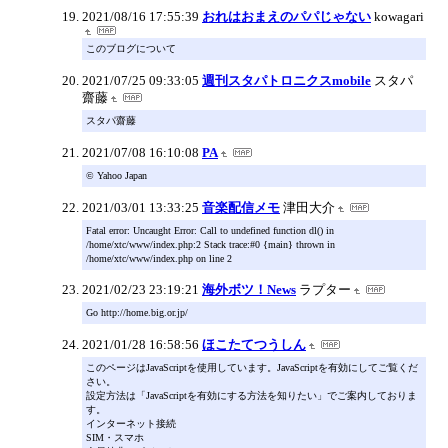
2021/08/16 17:55:39
おれはおまえのパパじゃない
kowagari
このブログについて
2021/07/25 09:33:05
週刊スタパトロニクスmobile
スタパ
齋藤
スタパ齋藤
2021/07/08 16:10:08
PA
© Yahoo Japan
2021/03/01 13:33:25
音楽配信メモ
津田大介
Fatal error: Uncaught Error: Call to undefined function dl() in
/home/xtc/www/index.php:2 Stack trace:#0 {main} thrown in
/home/xtc/www/index.php on line 2
2021/02/23 23:19:21
海外ボツ！News
ラプター
Go http://home.big.or.jp/
2021/01/28 16:58:56
ほこたてつうしん
このページはJavaScriptを使用しています。JavaScriptを有効にしてご覧くだ
さい。
設定方法は「JavaScriptを有効にする方法を知りたい」でご案内しておりま
す。
インターネット接続
SIM・スマホ