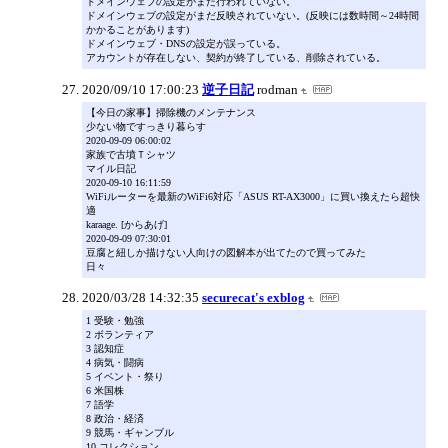
ドメインウェブの設定がまだ行われていない。
ドメインウェブの設定がまだ反映されていない。(反映には数時間～24時間
かかることがあります)
ドメインウェブ・DNSの設定が誤っている。
アカウントが存在しない、契約が終了している、削除されている。
2020/09/10 17:00:23
逆子日記
rodman
【今日の家事】掃除機のメンテナンス
少ない物ですっきり暮らす
2020-09-09 06:00:02
家族で古墳Ｔシャツ
マイル日記
2020-09-10 16:11:59
WiFiルーターを最新のWiFi6対応「ASUS RT-AX3000」に買い換えたら超快
適
karaage. [からあげ]
2020-09-09 07:30:01
豆腐と紐しか描けない人向けの図解本が出てたので買ってみた
日々
2020/03/28 14:32:35
securecat's exblog
1 受験・勉強
2 ボランティア
3 認知症
4 病気・闘病
5 イベント・祭り
6 米国株
7 語学
8 政治・経済
9 競馬・ギャンブル
10 コレクション