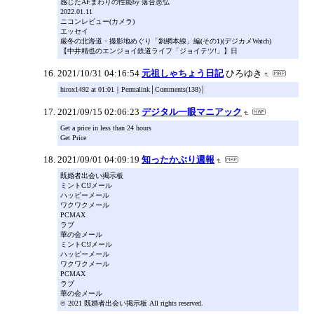
感じたAFまわりの性能by 落合憲弘
2022.01.11
ニコンレビュー(カメラ)
エッセイ
厳冬の北海道・撮影地めぐり「釧網本線」編(その1)(デジカメWatch)
【中井精也のエンジョイ鉄道ライフ「ジョイテツ!」】日
2021/10/31 04:16:54
元祖しゃちょう日記
ひろゆき
hirox1492 at 01:01｜Permalink│Comments(138)│
2021/09/15 02:06:23
デジタル一眼マニアック
Get a price in less than 24 hours
Get Price
2021/09/01 04:09:19
知ったかぶり週報
既婚者出会い掲示板
ミントC!Jメール
ハッピーメール
ワクワクメール
PCMAX
ラブ
華の会メール
ミントC!Jメール
ハッピーメール
ワクワクメール
PCMAX
ラブ
華の会メール
© 2021 既婚者出会い掲示板 All rights reserved.