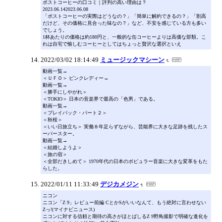
ポストコーヒーの口コミ｜評判の高い理由は？
2023.06.142023.06.08
「ポストコーヒーの実際はどうなの？」「簡単に解約できるの？」「割高
だけど、その価格に見合った味なの？」など、不安を感じている方も多い
でしょう。
1杯あたりの価格は約180円と、一般的な缶コーヒーよりは高価な部類。こ
れは自宅で愉しむコーヒーとしてはちょっと贅沢な選択といえ
2022/03/02 18:14:49
ミュージックマシーン
動画一覧→
＜ＵＦＯ＞ ピンクレディー→
動画一覧→
＜勝手にしやがれ＞
＜TOKIO＞ 日本の音楽界で最高の「色男」である。
動画一覧→
＜プレイバック・パート２＞
＜秋桜＞
＜いい日旅立ち＞ 実働８年足らずながら、芸能界に大きな足跡を残したス
ーパースター。
動画一覧→
＜結婚しようよ＞
＜旅の宿＞
＜全部だきしめて＞ 1970年代の日本のポピュラー音楽に大きな変革をもた
らした。
2022/01/11 11:33:49
デジカメジン
ニコン
ニコン「Z 9」レビュー前編 CとかSがいいなんて、もう絶対に言わせない
Zっ!(マイナビニュース)
ニコンに対する信頼と期待の高さがほとばしるZ 9野鳥撮影で明確な進化を