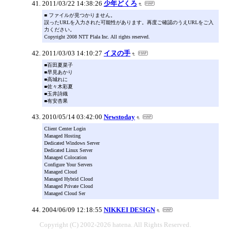
2011/03/22 14:38:26
少年どくろ
■ ファイルが見つかりません。
誤ったURLを入力された可能性があります。再度ご確認のうえURLをご入
力ください。
Copyright 2008 NTT Plala Inc. All rights reserved.
2011/03/03 14:10:27
イヌの手
■百田夏菜子
■早見あかり
■高城れに
■佐々木彩夏
■玉井詩織
■有安杏果
2010/05/14 03:42:00
Newstoday
Client Center Login
Managed Hosting
Dedicated Windows Server
Dedicated Linux Server
Managed Colocation
Configure Your Servers
Managed Cloud
Managed Hybrid Cloud
Managed Private Cloud
Managed Cloud Ser
2004/06/09 12:18:55
NIKKEI DESIGN
Copyright (C) 2002-2026 hatena. All Rights Reserved.