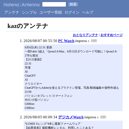
アンテナ
シンプル
ユーザー登録
ログイン
ヘルプ
kazのアンテナ
おとなりアンテナ
|
おすすめページ
2026/08/07 00:55:50
PC Watch
impress
8月6日(木) 22:31 更新
一部Fable 5超え「Qwen3.8-Max」8月12日ダウンロード可能に！Qwen3.8-
27Bも順次
【23:25更新】
22:31
市場
AI
ChatGPT
AI
クリエイター
ChatGPTからAdobeを使えるプラグイン登場。写真/動画編集や資料作成も
22:00
パソコン/タブレット/スマートフォン
NUC/小型パソコン
GMKtec
GMKtec
2026/08/05 00:09:34
デジカメWatch
impress
“LUMIX Sレンズ”4本に最新ファームウェア
【結果発表】撮影機材レンタル、利用したことある？