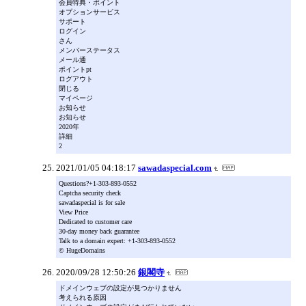
会員特典・ポイント
オプションサービス
サポート
ログイン
さん
メンバーステータス
メール通
ポイントpt
ログアウト
閉じる
マイページ
お知らせ
お知らせ
2020年
詳細
2
2021/01/05 04:18:17
sawadaspecial.com
Questions?+1-303-893-0552
Captcha security check
sawadaspecial is for sale
View Price
Dedicated to customer care
30-day money back guarantee
Talk to a domain expert: +1-303-893-0552
© HugeDomains
2020/09/28 12:50:26
銀閣寺
ドメインウェブの設定が見つかりません
考えられる原因