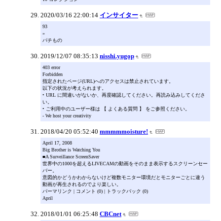
2020/03/16 22:00:14
インサイター
93
»
パチもの
2019/12/07 08:35:13
nisshi.yugop
403 error
Forbidden
指定されたページ(URL)へのアクセスは禁止されています。
以下の状況が考えられます。
• URL に間違いがないか、再度確認してください。再読み込みしてくださ
い。
• ご利用中のユーザー様は 【 よくある質問 】 をご参照ください。
- We host your creativity
2018/04/20 05:52:40
mmmmmoisture!
April 17, 2008
Big Brother is Watching You
■A Surveillance ScreenSaver
世界中の1000を超えるLIVECAMの動画をそのまま表示するスクリーンセー
バー。
意図的かどうかわからないけど複数モニター環境だとモニターごとに違う
動画が再生されるのでより楽しい。
パーマリンク | コメント (0) | トラックバック (0)
April
2018/01/01 06:25:48
CBCnet