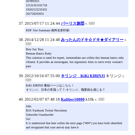
567891011
12131415161718
19202122232425
262728293031
2015/07/17 11:24:44
パーリス旅団
RDF Site Summary-無料名刺印刷
2014/12/28 11:24:48
みったんのドキ☆ドキ★ダイアリー
Best Sex Toys
Berman Basics Ruby
This solution is rated for expert, intermediate use within this berman basics ruby
vibrator. It provides an extravagant, but ergonomic form to serve every woman’s
pass
2012/10/16 07:55:00
キリンジ KiKi KIRINJI
キリンジ
KiKi KIRINJI 番組ページはこちら！
キリンジ、日本の常識って？-キリンジ、職業病を感じる？
2012/02/07 07:48:18
Kaliber10000
k10k
Jobs
RSS Facebook Twitter Newsletter
Subscribe Unsubscribe
Go!
It is understood that here within the error page (“404”) you have both identified
and recognized that your arrival may have b