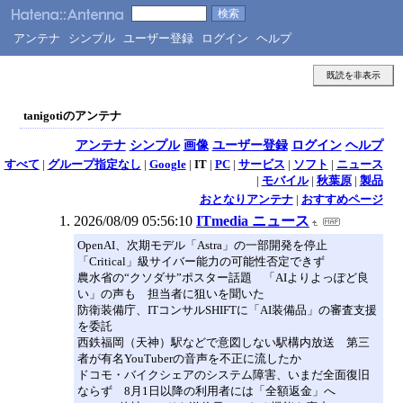
アンテナ
シンプル
ユーザー登録
ログイン
ヘルプ
既読を非表示
tanigotiのアンテナ
アンテナ
シンプル
画像
ユーザー登録
ログイン
ヘルプ
すべて
|
グループ指定なし
|
Google
|
IT
|
PC
|
サービス
|
ソフト
|
ニュース
|
モバイル
|
秋葉原
|
製品
おとなりアンテナ
|
おすすめページ
2026/08/09 05:56:10
ITmedia ニュース
OpenAI、次期モデル「Astra」の一部開発を停止
「Critical」級サイバー能力の可能性否定できず
農水省の“クソダサ”ポスター話題 「AIよりよっぽど良
い」の声も 担当者に狙いを聞いた
防衛装備庁、ITコンサルSHIFTに「AI装備品」の審査支援
を委託
西鉄福岡（天神）駅などで意図しない駅構内放送 第三
者が有名YouTuberの音声を不正に流したか
ドコモ・バイクシェアのシステム障害、いまだ全面復旧
ならず 8月1日以降の利用者には「全額返金」へ