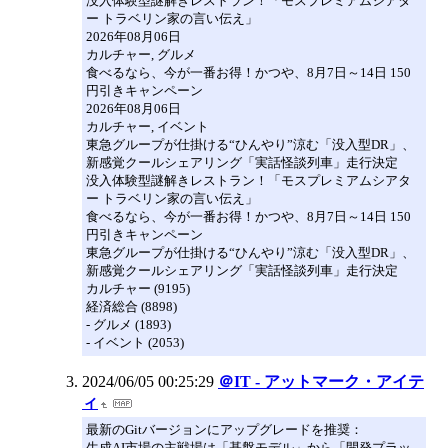
没入体験型謎解きレストラン！「モスプレミアムシアタ
ー トラベリン家の言い伝え」
2026年08月06日
カルチャー, グルメ
食べるなら、今が一番お得！かつや、8月7日～14日 150
円引きキャンペーン
2026年08月06日
カルチャー, イベント
東急グループが仕掛ける“ひんやり”涼む「没入型DR」、
新感覚クールシェアリング「実話怪談列車」走行決定
没入体験型謎解きレストラン！「モスプレミアムシアタ
ー トラベリン家の言い伝え」
食べるなら、今が一番お得！かつや、8月7日～14日 150
円引きキャンペーン
東急グループが仕掛ける“ひんやり”涼む「没入型DR」、
新感覚クールシェアリング「実話怪談列車」走行決定
カルチャー (9195)
経済総合 (8898)
- グルメ (1893)
- イベント (2053)
2024/06/05 00:25:29
＠IT - アットマーク・アイテ
ィ
最新のGitバージョンにアップグレードを推奨：
生成AI市場の主戦場は「基盤モデル」から「開発プラッ