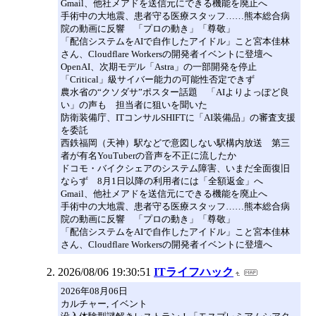
Gmail、他社メアドを送信元にできる機能を廃止へ
手術中の大地震、患者守る医療スタッフ……熊本総合病
院の動画に反響 「プロの動き」「尊敬」
「配信システムをAIで自作したアイドル」こと宮本佳林
さん、Cloudflare Workersの開発者イベントに登壇へ
OpenAI、次期モデル「Astra」の一部開発を停止
「Critical」級サイバー能力の可能性否定できず
農水省の“クソダサ”ポスター話題 「AIよりよっぽど良
い」の声も 担当者に狙いを聞いた
防衛装備庁、ITコンサルSHIFTに「AI装備品」の審査支援
を委託
西鉄福岡（天神）駅などで意図しない駅構内放送 第三
者が有名YouTuberの音声を不正に流したか
ドコモ・バイクシェアのシステム障害、いまだ全面復旧
ならず 8月1日以降の利用者には「全額返金」へ
Gmail、他社メアドを送信元にできる機能を廃止へ
手術中の大地震、患者守る医療スタッフ……熊本総合病
院の動画に反響 「プロの動き」「尊敬」
「配信システムをAIで自作したアイドル」こと宮本佳林
さん、Cloudflare Workersの開発者イベントに登壇へ
2026/08/06 19:30:51
ITライフハック
2026年08月06日
カルチャー, イベント