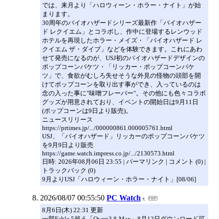
では、来月より「ハロウィーン・ホラー・ナイト」が始
まります。
30周年のバイオハザードシリーズ最新作「バイオハザー
ド レクイエム」とコラボし、作中に登場するレンウッド
ホテルを再現したホラー・メイズ・「バイオハザード レ
クイエム ザ・ダイブ」などを体験できます。これにあわ
せて発売になるのが、USJ初のバイオハザードデザインの
ポップコーンバケツ・「リッカー・ポップコーンバケ
ツ」で、食欲がむしろ失せそうな外見の怪物の頭部を開
けてポップコーンを取り出す事ができ、入っているのは
念の入った事に"味噌フレーバー"。その他にも色々コラボ
グッズが用意されており、イベントの開始日は9月11日
(ポップコーンは9日より販売)。
ニュースリリース
https://prtimes.jp/.../000000861.000005761.html
USJ、「バイオハザード」リッカーのポップコーンバケツ
を9月9日より販売
https://game.watch.impress.co.jp/.../2130573.html
日時: 2026年08月06日 23:55 | パーマリンク | コメント (0) |
トラックバック (0)
9月よりUSJ「ハロウィーン・ホラー・ナイト」[08/06]
2026/08/07 00:55:50
PC Watch
8月6日(木) 22:31 更新
一部Fable 5超え「Qwen3.8-Max」8月12日ダウンロード可