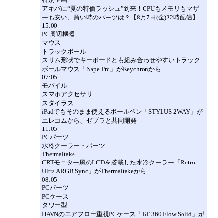
アキバに“夏の特価ラッシュ”到来！CPUもメモリもマザ
ーも安い、買い時のパーツは？【8月7日(金)22時配信】
15:00
PC周辺機器
マウス
トラックボール
スリム形状でキーボードとも組み合わせやすいトラック
ボールマウス「Nape Pro」がKeychronから
07:05
モバイル
スマホアクセサリ
スタイラス
iPadでもそのまま使えるボールペン「STYLUS 2WAY」が
エレコムから、ゼブラと共同開発
11:05
PCパーツ
水冷クーラー・パーツ
Thermaltake
CRTモニター風のLCDを搭載した水冷クーラー「Retro
Ultra ARGB Sync」がThermaltakeから
08:05
PCパーツ
PCケース
タワー型
HAVNのエアフロー重視PCケース「BF 360 Flow Solid」が