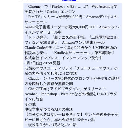
「Chrome」で「Firefox」が動く……!? WebAssemblyで
実装された「Gecko」エンジン
「Fire TV」シリーズが最安4,980円！Amazonデバイスの
サマーセール
Kindle電子書籍リーダーが最大8,000円OFF！Amazonデバ
イスがサマーセール中
『ドッジ弾子』『新テニスの王子様』『二階堂地獄ゴル
フ』などが50％還元！Amazonマンガ週末セール
Claude Codeのテクニック集が990円から！MPEG技術の
解説本も安い、「Kindle本サマーセール」第2弾開始！
株式会社インプレス インターンシップ受付中
8月7日(金) 20:59 更新
老舗のマウスユーティリティ「チューチューマウス」が
AIの力を借りて15年ぶりに復活
「Claude」シリーズ第5世代のプロンプトやモデルの選び
方を図解した書籍が無償公開
「ChatGPT向けアドビプラグイン」がリリース ～
Acrobat、Photoshop、Premiereなどの機能を1つのプラグ
インに統合
その他
現役学生がつづるAIとの生活
【自分なら選ばない一日を考えて】 空いた午後をチャッ
ピーに捧げたら、思わぬ絶景に出会った話
～現役学生がつづるAIとの生活