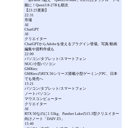
能に！Qwen3.8-27Bも順次
【23:25更新】
22:31
市場
AI
ChatGPT
AI
クリエイター
ChatGPTからAdobeを使えるプラグイン登場。写真/動画
編集や資料作成も
22:00
パソコン/タブレット/スマートフォン
NUC/小型パソコン
GMKtec
GMKtecのRTX 50シリーズ搭載小型ゲーミングPC、日本
でも発売へ
15:21
パソコン/タブレット/スマートフォン
ノートパソコン
マウスコンピューター
クリエイター
AI
RTX 50なのに1.53kg、Panther Lakeの15.3型クリエイター
向けノート「DAIV Z5」
15:40