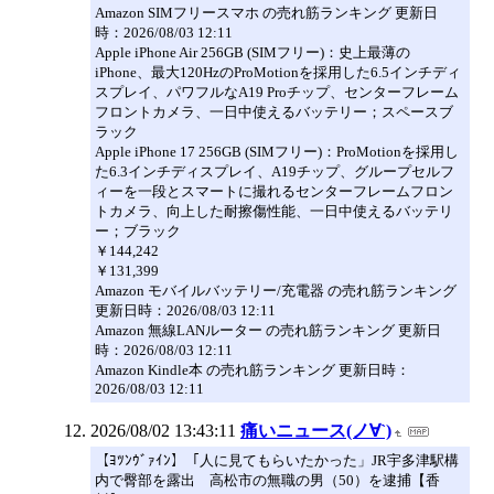
Amazon SIMフリースマホ の売れ筋ランキング 更新日
時：2026/08/03 12:11
Apple iPhone Air 256GB (SIMフリー)：史上最薄の
iPhone、最大120HzのProMotionを採用した6.5インチディ
スプレイ、パワフルなA19 Proチップ、センターフレーム
フロントカメラ、一日中使えるバッテリー；スペースブ
ラック
Apple iPhone 17 256GB (SIMフリー)：ProMotionを採用し
た6.3インチディスプレイ、A19チップ、グループセルフ
ィーを一段とスマートに撮れるセンターフレームフロン
トカメラ、向上した耐擦傷性能、一日中使えるバッテリ
ー；ブラック
￥144,242
￥131,399
Amazon モバイルバッテリー/充電器 の売れ筋ランキング
更新日時：2026/08/03 12:11
Amazon 無線LANルーター の売れ筋ランキング 更新日
時：2026/08/03 12:11
Amazon Kindle本 の売れ筋ランキング 更新日時：
2026/08/03 12:11
2026/08/02 13:43:11
痛いニュース(ノ∀`)
【ﾖﾂﾝｳﾞｧｲﾝ】「人に見てもらいたかった」JR宇多津駅構
内で臀部を露出 高松市の無職の男（50）を逮捕【香