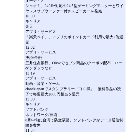
オーディオ
シャオミ、240Hz対応の24.5型ゲーミングモニターとワイ
ヤレスサブウーファー付きスピーカーを発売
10:00
キャリア
楽天
アプリ・サービス
「楽天ペイ」、アプリのポイントカード利用で最大2倍還
元
12:02
アプリ・サービス
決済/金融
三井住友銀行、Oliveでセブン商品のクーポン配布 ハー
ゲンダッツなど
13:19
アプリ・サービス
動画・音楽・ゲーム
ebookjapanでスタンプラリー「ヨミ得」、無料作品の読
了で毎週最大2000円相当を還元
13:08
キャリア
ソフトバンク
ネットワーク/技術
8月中旬に台湾で防空演習、ソフトバンクがデータ通信制
限を案内
11:54