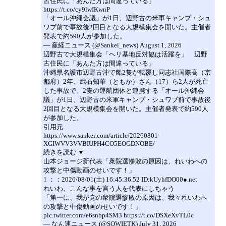
古住民に「あんた方は間違っている」
https://t.co/cy9lwIKwnP
「オール沖縄会議」が1日、辺野古の米軍キャンプ・シュ
ワブ前で事故後2回目となる大規模集会を開いた。主催者
発表で約590人が参加した。
— 産経ニュース (@Sankei_news) August 1, 2026
辺野古で大規模集会「ヘリ基地反対協は活躍を」 辺野
古住民に「あんた方は間違っている」
沖縄県名護市辺野古沖で船2隻が転覆し同志社国際高（京
都府）2年、武石知華（ともか）さん（17）ら2人が死亡
した事故で、2隻の運航団体と連携する「オール沖縄会
議」が1日、辺野古の米軍キャンプ・シュワブ前で事故後
2回目となる大規模集会を開いた。主催者発表で約590人
が参加した。
引用元
https://www.sankei.com/article/20260801-
XGIWVV3VVBIUPH4CO5EOGDNOBE/
続きを読む ▼
山本ジョージ新代表「衆院選惨敗の原因は、れいわへの
攻撃と中傷動画のせいです！」
1 ：：2026/08/01(土) 16:45:36.52 ID:kUyhfDO00●.net
れいわ、こんな事を言う人を代表にしちゃう
「第一に、我が党の衆院選惨敗の原因は、我々れいわへ
の攻撃と中傷動画のせいです！」
pic.twitter.com/e6snbp4SM3 https://t.co/DSXeXvTL0c
— なん速ニュース (@SOWIETK) July 31, 2026