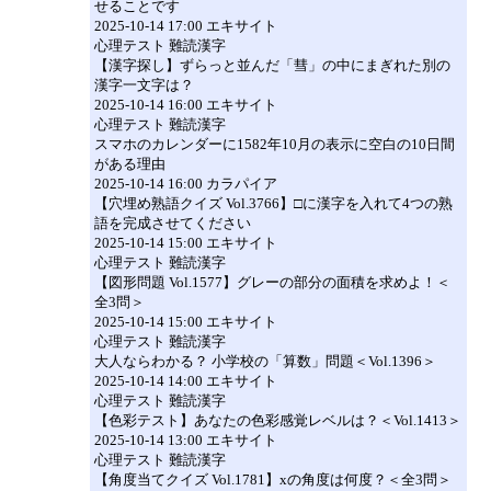
せることです
2025-10-14 17:00 エキサイト
心理テスト 難読漢字
【漢字探し】ずらっと並んだ「彗」の中にまぎれた別の
漢字一文字は？
2025-10-14 16:00 エキサイト
心理テスト 難読漢字
スマホのカレンダーに1582年10月の表示に空白の10日間
がある理由
2025-10-14 16:00 カラパイア
【穴埋め熟語クイズ Vol.3766】□に漢字を入れて4つの熟
語を完成させてください
2025-10-14 15:00 エキサイト
心理テスト 難読漢字
【図形問題 Vol.1577】グレーの部分の面積を求めよ！＜
全3問＞
2025-10-14 15:00 エキサイト
心理テスト 難読漢字
大人ならわかる？ 小学校の「算数」問題＜Vol.1396＞
2025-10-14 14:00 エキサイト
心理テスト 難読漢字
【色彩テスト】あなたの色彩感覚レベルは？＜Vol.1413＞
2025-10-14 13:00 エキサイト
心理テスト 難読漢字
【角度当てクイズ Vol.1781】xの角度は何度？＜全3問＞