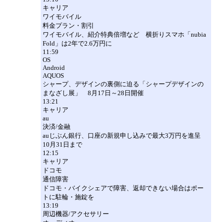
キャリア
ワイモバイル
料金プラン・割引
ワイモバイル、紹介特典倍増など 横折りスマホ「nubia
Fold」は2年で2.6万円に
11:59
OS
Android
AQUOS
シャープ、デザインの裏側に迫る「シャープデザインの
まなざし展」 8月17日～28日開催
13:21
キャリア
au
決済/金融
auじぶん銀行、口座の新規申し込みで最大3万円を進呈
10月31日まで
12:15
キャリア
ドコモ
通信障害
ドコモ・バイクシェアで障害、返却できない場合はポー
トに駐輪・施錠を
13:19
周辺機器/アクセサリー