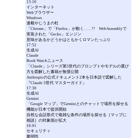
13:10
インターネット
Webブラウザー
Windows
連載やじうまの杜
「Chrome」で「Firefox」が動く……!? WebAssemblyで
実装された「Gecko」エンジン
意味があるかどうかはともかくロマンたっぷり
17:52
生成AI
Claude
Book Watchニュース
「Claude」シリーズ第5世代のプロンプトやモデルの選び
方を図解した書籍が無償公開
Anthropicの公式ドキュメント2本を日本語で図解した
『Claude 5世代 マスターガイド』
17:30
生成AI
Gemini
「Google マップ」でGeminiとのチャットで場所を探せる
機能が日本で提供開始
自然な会話形式で複雑な条件の場所を探せる［マップに
相談］の対象国が拡大
16:01
セキュリティ
脆弱性