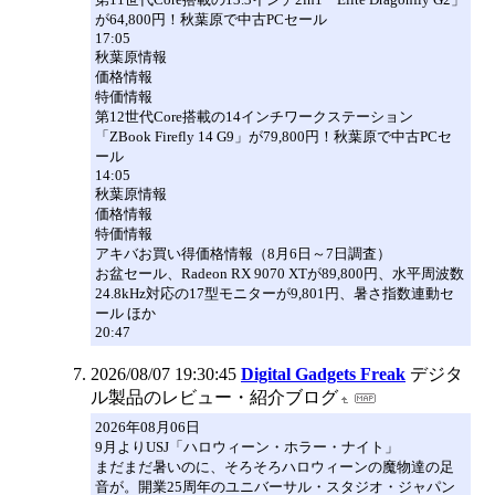
が64,800円！秋葉原で中古PCセール
17:05
秋葉原情報
価格情報
特価情報
第12世代Core搭載の14インチワークステーション
「ZBook Firefly 14 G9」が79,800円！秋葉原で中古PCセ
ール
14:05
秋葉原情報
価格情報
特価情報
アキバお買い得価格情報（8月6日～7日調査）
お盆セール、Radeon RX 9070 XTが89,800円、水平周波数
24.8kHz対応の17型モニターが9,801円、暑さ指数連動セ
ール ほか
20:47
2026/08/07 19:30:45
Digital Gadgets Freak
デジタ
ル製品のレビュー・紹介ブログ
2026年08月06日
9月よりUSJ「ハロウィーン・ホラー・ナイト」
まだまだ暑いのに、そろそろハロウィーンの魔物達の足
音が。開業25周年のユニバーサル・スタジオ・ジャパン