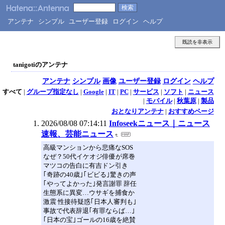
アンテナ
シンプル
ユーザー登録
ログイン
ヘルプ
既読を非表示
tanigotiのアンテナ
アンテナ
シンプル
画像
ユーザー登録
ログイン
ヘルプ
すべて
|
グループ指定なし
|
Google
|
IT
|
PC
|
サービス
|
ソフト
|
ニュース
|
モバイル
|
秋葉原
|
製品
おとなりアンテナ
|
おすすめページ
2026/08/08 07:14:11
Infoseekニュース｜ニュース
速報、芸能ニュース
高級マンションから悲痛なSOS
なぜ？50代イケオジ俳優が席巻
マツコの告白に有吉ドン引き
｢奇跡の40歳｣｢ビビる｣驚きの声
｢やってよかった｣発言謝罪 辞任
生態系に異変…ウサギを捕食か
激震 性接待疑惑｢日本人審判も｣
事故で代表辞退｢有罪ならば…｣
｢日本の宝｣ゴールの16歳を絶賛