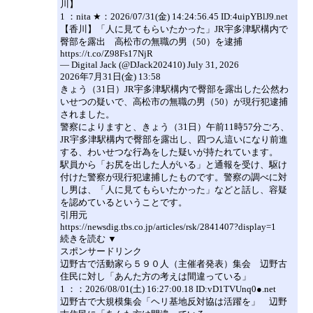
川】
1 ：nita ★：2026/07/31(金) 14:24:56.45 ID:4uipYBlJ9.net
【香川】「人に見てもらいたかった」JR宇多津駅構内で
臀部を露出 高松市の無職の男（50）を逮捕
https://t.co/Z98Fs17NjR
— Digital Jack (@DJack202410) July 31, 2026
2026年7月31日(金) 13:58
きょう（31日）JR宇多津駅構内で臀部を露出した公然わ
いせつの疑いで、高松市の無職の男（50）が現行犯逮捕
されました。
警察によりますと、きょう（31日）午前11時57分ごろ、
JR宇多津駅構内で臀部を露出し、四つん這いになり前進
する、わいせつな行為をした疑いが持たれています。
駅員から「お尻を出した人がいる」と通報を受け、駆け
付けた警察が現行犯逮捕したものです。警察の調べに対
し男は、「人に見てもらいたかった」などと話し、容疑
を認めているということです。
引用元
https://newsdig.tbs.co.jp/articles/rsk/2841407?display=1
続きを読む ▼
スポンサードリンク
辺野古で活動家ら５９０人（主催者発表）集会 辺野古
住民に対し「あんた方の考えは間違っている」
1 ：：2026/08/01(土) 16:27:00.18 ID:vD1TVUnq0●.net
辺野古で大規模集会「ヘリ基地反対協は活躍を」 辺野