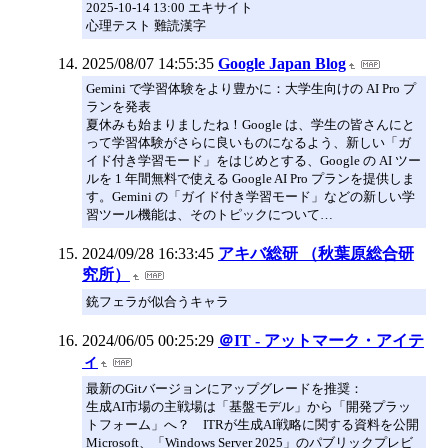
2025-10-14 13:00 エキサイト
心理テスト 難読漢字
2025/08/07 14:55:35
Google Japan Blog
Gemini で学習体験をより豊かに：大学生向けの AI Pro プ
ランを発表
夏休みも始まりましたね！Google は、学生の皆さんにと
って学習体験がさらに良いものになるよう、新しい「ガ
イド付き学習モード」をはじめとする、Google の AI ツー
ルを 1 年間無料で使える Google AI Pro プランを提供しま
す。Gemini の「ガイド付き学習モード」などの新しい学
習ツール機能は、そのトピックについて…
2024/09/28 16:33:45
アキバ総研 （秋葉原総合研
究所）
銃フェラが似合うキャラ
2024/06/05 00:25:29
＠IT - アットマーク・アイテ
ィ
最新のGitバージョンにアップグレードを推奨：
生成AI市場の主戦場は「基盤モデル」から「開発プラッ
トフォーム」へ？ ITRが生成AI戦略に関する資料を公開
Microsoft、「Windows Server 2025」のパブリックプレビ