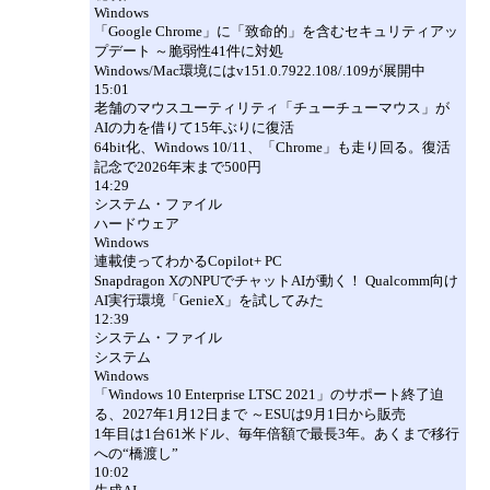
Windows
「Google Chrome」に「致命的」を含むセキュリティアッ
プデート ～脆弱性41件に対処
Windows/Mac環境にはv151.0.7922.108/.109が展開中
15:01
老舗のマウスユーティリティ「チューチューマウス」が
AIの力を借りて15年ぶりに復活
64bit化、Windows 10/11、「Chrome」も走り回る。復活
記念で2026年末まで500円
14:29
システム・ファイル
ハードウェア
Windows
連載使ってわかるCopilot+ PC
Snapdragon XのNPUでチャットAIが動く！ Qualcomm向け
AI実行環境「GenieX」を試してみた
12:39
システム・ファイル
システム
Windows
「Windows 10 Enterprise LTSC 2021」のサポート終了迫
る、2027年1月12日まで ～ESUは9月1日から販売
1年目は1台61米ドル、毎年倍額で最長3年。あくまで移行
への“橋渡し”
10:02