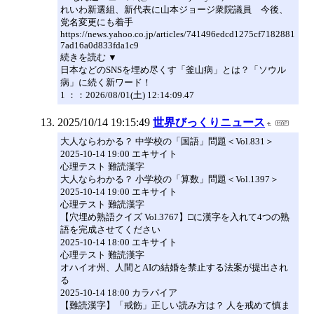
れいわ新選組、新代表に山本ジョージ衆院議員 今後、
党名変更にも着手
https://news.yahoo.co.jp/articles/741496edcd1275cf7182881
7ad16a0d833fda1c9
続きを読む ▼
日本などのSNSを埋め尽くす「釜山病」とは？「ソウル
病」に続く新ワード！
1 ：：2026/08/01(土) 12:14:09.47
2025/10/14 19:15:49
世界びっくりニュース
大人ならわかる？ 中学校の「国語」問題＜Vol.831＞
2025-10-14 19:00 エキサイト
心理テスト 難読漢字
大人ならわかる？ 小学校の「算数」問題＜Vol.1397＞
2025-10-14 19:00 エキサイト
心理テスト 難読漢字
【穴埋め熟語クイズ Vol.3767】□に漢字を入れて4つの熟
語を完成させてください
2025-10-14 18:00 エキサイト
心理テスト 難読漢字
オハイオ州、人間とAIの結婚を禁止する法案が提出され
る
2025-10-14 18:00 カラパイア
【難読漢字】「戒飭」正しい読み方は？ 人を戒めて慎ま