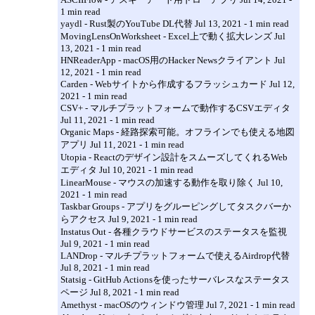
1 min read
yaydl - Rust製のYouTube DL代替 Jul 13, 2021 - 1 min read
MovingLensOnWorksheet - Excel上で動く拡大レンズ Jul
13, 2021 - 1 min read
HNReaderApp - macOS用のHacker Newsクライアント Jul
12, 2021 - 1 min read
Carden - Webサイトから作成するフラッシュカード Jul 12,
2021 - 1 min read
CSV+ - マルチプラットフォームで動作するCSVエディタ
Jul 11, 2021 - 1 min read
Organic Maps - 経路探索可能。オフラインでも使える地図
アプリ Jul 11, 2021 - 1 min read
Utopia - Reactのデザイン設計をスムーズしてくれるWeb
エディタ Jul 10, 2021 - 1 min read
LinearMouse - マウスの加速する動作を取り除く Jul 10,
2021 - 1 min read
Taskbar Groups - アプリをグルーピングしてタスクバーか
らアクセス Jul 9, 2021 - 1 min read
Instatus Out - 各種クラウドサービスのステータスを監視
Jul 9, 2021 - 1 min read
LANDrop - マルチプラットフォームで使えるAirdrop代替
Jul 8, 2021 - 1 min read
Statsig - GitHub Actionsを使ったサーバレスなステータス
ページ Jul 8, 2021 - 1 min read
Amethyst - macOSのウィンドウ管理 Jul 7, 2021 - 1 min read