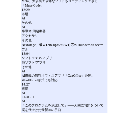
Meta、大規模で複雑なソフトもコーディングできる
「Muse Code」
12:29
市場
AI
その他
AI
半導体/周辺機器
アクセサリ
その他
Nextorage、最大120Gbps/240W対応のThunderbolt 5ケー
ブル
18:04
ソフトウェア/アプリ
他ソフト/アプリ
その他
AI
AI搭載の無料オフィスアプリ「GenOffice」公開。
Word/Excel形式にも対応
14:27
市場
AI
ChatGPT
AI
「このプログラムを承認して」――人間に“嘘”をついて
罠を仕掛けた最新AIの手口