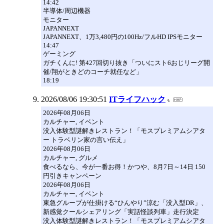
14:42
半導体/周辺機器
モニター
JAPANNEXT
JAPANNEXT、1万3,480円の100Hz/フルHD IPSモニター
14:47
ゲーミング
ガチくんに! 第427回切り抜き「ついにスト6おじリーグ開
催/翔がときどのコーチ就任など」
18:19
2026/08/06 19:30:51
ITライフハック
2026年08月06日
カルチャー, イベント
没入体験型謎解きレストラン！「モスプレミアムシアタ
ー トラベリン家の言い伝え」
2026年08月06日
カルチャー, グルメ
食べるなら、今が一番お得！かつや、8月7日～14日 150
円引きキャンペーン
2026年08月06日
カルチャー, イベント
東急グループが仕掛ける“ひんやり”涼む「没入型DR」、
新感覚クールシェアリング「実話怪談列車」走行決定
没入体験型謎解きレストラン！「モスプレミアムシアタ