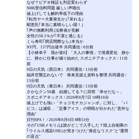
なぜ？ビデオ検証も判定変わらず
NHK受信料問題 厳しい声噴出
値上げしても解約率低下の理由
｢転売ヤー大量発生か｣｢呆れる｣
昭恵氏｢本当に素晴らしい国！｣
｢声の無断利用｣法務省が見解
女性の58.3％が｢不潔と感じる｣
くら寿司｢閉店間際なら｣本当か
NY円、157円台後半 共同通信 / 6分前
【小林幸子 我が道8】「大人の事情」で境遇変化 静か
に、静かに仕事が減り始めた スポニチアネックス / 11分
前
9日の天気（西日本） 共同通信 / 13分前
福井空襲忘れないで 将来見据え資料を整理 共同通信 /
13分前
9日の天気（東日本） 共同通信 / 13分前
さかなクン50歳 結婚してる？に回答「幸せだな～」
スポニチアネックス / 2026年8月7日 18時16分
値上げでも強い「チョコモナカジャンボ」に対し、「パ
ピコ」は減収…「定番アイス」の明暗が分かれた“意外な
理由”
日刊SPA！ / 2026年8月6日 8時53分
その｢USBメモリ｣は誰がどこで入手した？陸上自衛隊の
｢ウイルス感染USB｣が突きつけた"身近なリスク"と"運用
の盲点"