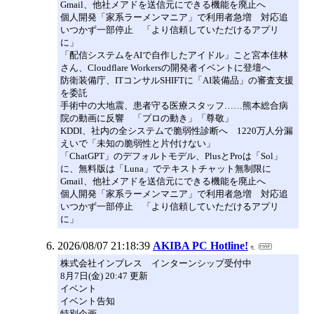
Gmail、他社メアドを送信元にできる機能を廃止へ
個人開発「家系ラーメンマニア」で利用者急増 対応追
いつかず一部停止 「より信頼していただけるアプリ
に」
「配信システムをAIで自作したアイドル」こと宮本佳林
さん、Cloudflare Workersの開発者イベントに登壇へ
防衛装備庁、ITコンサルSHIFTに「AI装備品」の審査支援
を委託
手術中の大地震、患者守る医療スタッフ……熊本総合病
院の動画に反響 「プロの動き」「尊敬」
KDDI、社内の全システムで脆弱性診断へ 1220万人分漏
えいで「未知の脆弱性と片付けない」
「ChatGPT」のデフォルトモデル、PlusとProは「Sol」
に、無料版は「Luna」でテキストチャット無制限に
Gmail、他社メアドを送信元にできる機能を廃止へ
個人開発「家系ラーメンマニア」で利用者急増 対応追
いつかず一部停止 「より信頼していただけるアプリ
に」
2026/08/07 21:18:39
AKIBA PC Hotline!
株式会社インプレス インターンシップ受付中
8月7日(金) 20:47 更新
イベント
イベント告知
特別企画