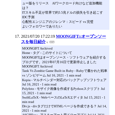
ュー版をリリース AIワークロード向けなど追加機能
は？
ITスキル不足が世界で約5.5兆ドルの損失を引き起こす
IDC予測
心配性エンジニアのジレンマ：スピード vs 完璧
よいフォロワーでありたい
2021/07/20 17:22:19
MOONGIFT::オープンソー
スを毎日紹介
MOONGIFT Archived
Home - タグ - このサイトについて
MOONGIFTはオープンソース・ソフトウェアを紹介する
ブログです。2021年07月16日で更新停止しました
MOONGIFT Archived
Tank Vs Zombie Game Built in Ruby - Rubyで書かれた戦車
vs ゾンビゲーム Jul 16, 2021 - 1 min read
Kopia - マルチベンダー対応のバックアップソフトウェア
Jul 16, 2021 - 1 min read
Polyfoto - モザイク画像を作成するPythonスクリプト Jul
15, 2021 - 1 min read
SwiftLaTeX - WebベースのLaTeXエディタ Jul 15, 2021 - 1
min read
Div.js - divタグだけでHTMLページを作成できる？ Jul 14,
2021 - 1 min read
ASCIIFlow - アスキーアート用ドローアプリ Jul 14, 2021 -