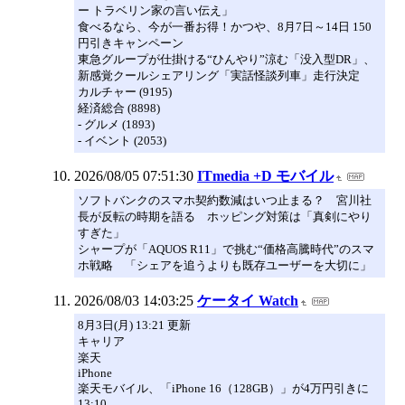
ー トラベリン家の言い伝え」
食べるなら、今が一番お得！かつや、8月7日～14日 150
円引きキャンペーン
東急グループが仕掛ける“ひんやり”涼む「没入型DR」、
新感覚クールシェアリング「実話怪談列車」走行決定
カルチャー (9195)
経済総合 (8898)
- グルメ (1893)
- イベント (2053)
2026/08/05 07:51:30
ITmedia +D モバイル
ソフトバンクのスマホ契約数減はいつ止まる？ 宮川社
長が反転の時期を語る ホッピング対策は「真剣にやり
すぎた」
シャープが「AQUOS R11」で挑む“価格高騰時代”のスマ
ホ戦略 「シェアを追うよりも既存ユーザーを大切に」
2026/08/03 14:03:25
ケータイ Watch
8月3日(月) 13:21 更新
キャリア
楽天
iPhone
楽天モバイル、「iPhone 16（128GB）」が4万円引きに
13:10