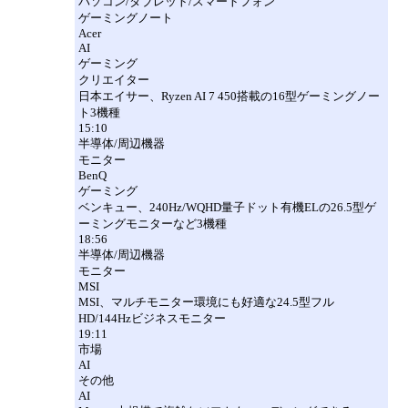
パソコン/タブレット/スマートフォン
ゲーミングノート
Acer
AI
ゲーミング
クリエイター
日本エイサー、Ryzen AI 7 450搭載の16型ゲーミングノー
ト3機種
15:10
半導体/周辺機器
モニター
BenQ
ゲーミング
ベンキュー、240Hz/WQHD量子ドット有機ELの26.5型ゲ
ーミングモニターなど3機種
18:56
半導体/周辺機器
モニター
MSI
MSI、マルチモニター環境にも好適な24.5型フル
HD/144Hzビジネスモニター
19:11
市場
AI
その他
AI