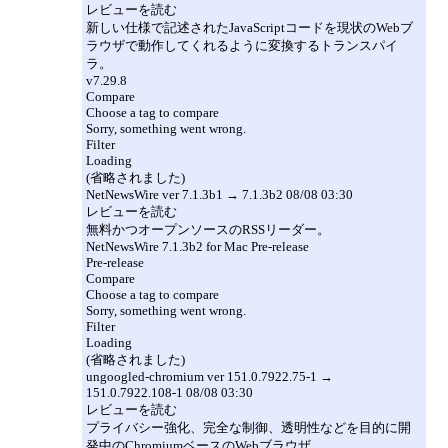
レビューを読む
新しい仕様で記述されたJavaScriptコードを現状のWebブ
ラウザで動作してくれるように変換するトランスパイ
ラ。
v7.29.8
Compare
Choose a tag to compare
Sorry, something went wrong.
Filter
Loading
(省略されました)
NetNewsWire ver 7.1.3b1 → 7.1.3b2 08/08 03:30
レビューを読む
無料かつオープンソースのRSSリーダー。
NetNewsWire 7.1.3b2 for Mac Pre-release
Pre-release
Compare
Choose a tag to compare
Sorry, something went wrong.
Filter
Loading
(省略されました)
ungoogled-chromium ver 151.0.7922.75-1 →
151.0.7922.108-1 08/08 03:30
レビューを読む
プライバシー強化、完全な制御、透明性などを目的に開
発中のChromiumベースのWebブラウザ。