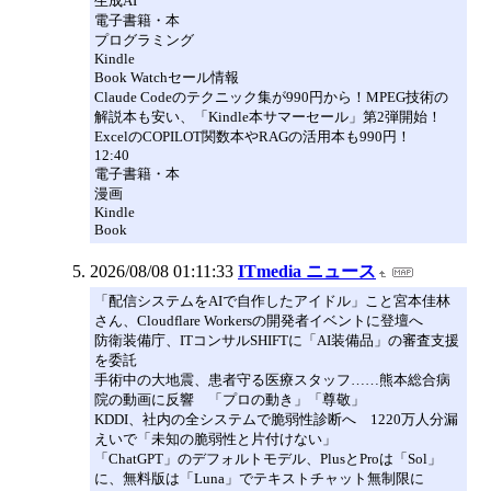
生成AI
電子書籍・本
プログラミング
Kindle
Book Watchセール情報
Claude Codeのテクニック集が990円から！MPEG技術の
解説本も安い、「Kindle本サマーセール」第2弾開始！
ExcelのCOPILOT関数本やRAGの活用本も990円！
12:40
電子書籍・本
漫画
Kindle
Book
2026/08/08 01:11:33
ITmedia ニュース
「配信システムをAIで自作したアイドル」こと宮本佳林
さん、Cloudflare Workersの開発者イベントに登壇へ
防衛装備庁、ITコンサルSHIFTに「AI装備品」の審査支援
を委託
手術中の大地震、患者守る医療スタッフ……熊本総合病
院の動画に反響 「プロの動き」「尊敬」
KDDI、社内の全システムで脆弱性診断へ 1220万人分漏
えいで「未知の脆弱性と片付けない」
「ChatGPT」のデフォルトモデル、PlusとProは「Sol」
に、無料版は「Luna」でテキストチャット無制限に