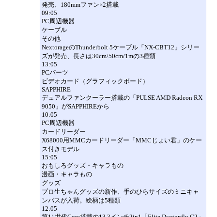
発売、180mmファン×2搭載
09:05
PC周辺機器
ケーブル
その他
NextorageのThunderbolt 5ケーブル「NX-CBT12」シリー
ズが発売、長さは30cm/50cm/1mの3種類
13:05
PCパーツ
ビデオカード（グラフィックボード）
SAPPHIRE
デュアルファンクーラー搭載の「PULSE AMD Radeon RX
9050」がSAPPHIREから
10:05
PC周辺機器
カードリーダー
X68000用MMCカードリーダー「MMCじょい君」のケー
ス付きモデル
15:05
おもしろグッズ・キャラもの
漫画・キャラもの
グッズ
プロ生ちゃんグッズの新作、手のひらサイズのミニキャ
ンバスが入荷。絵柄は5種類
12:05
第11世代Core搭載の13.3インチ2in1「Elite Dragonfly G2」