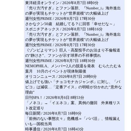
東洋経済オンライン / 2026年8月7日 8時0分
「売り方汚すぎ」とファン落胆、『Number_i』海外進出
の夢が実現もチケットが“世界規模”の大幅値上げ
週刊女性PRIME / 2026年8月7日 17時30分
さかなクン50歳 結婚してる？に回答「幸せだな～」
スポニチアネックス / 2026年8月7日 18時16分
「売り方汚すぎ」とファン落胆、『Number_i』海外進出
の夢が実現もチケットが“世界規模”の大幅値上げ
週刊女性PRIME / 2026年8月7日 17時30分
《ゾンビよりマシ》巨人・高梨投手のお泊まり不倫報道
の“静けさ”、ファンが示す球界の不祥事慣れ
週刊女性PRIME / 2026年8月7日 18時30分
NEMOPHILA、メンバー2人の脱退を発表 むらたたむ＆
葉月 10月のイベントが現体制最後
オリコンニュース / 2026年8月7日 20時0分
値上げでも強い「チョコモナカジャンボ」に対し、「パ
ピコ」は減収…「定番アイス」の明暗が分かれた“意外な
理由”
日刊SPA！ / 2026年8月6日 8時53分
「ノネコ」→「イエネコ」案、異例の撤回 外来種リス
ト改定巡り
毎日新聞 / 2026年8月7日 16時9分
「前例のない事態次々」危機感＝「パパ活」、情報漏え
いも―国税当局
時事通信 / 2026年8月7日 16時43分