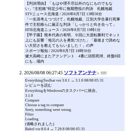
【判決理由】「もはや理不尽以外のなにものでもな
い」“主犯格”特定少年に無期懲役の判決 札幌地裁
STVニュース北海道 / 2026年8月7日 13時58分
「一生涯考えつづけて」札幌地裁、江別大学生暴行死事
件で主犯格らに厳正な判決「しっかりと向き合って」
HTB北海道ニュース / 2026年8月7日 19時1分
【甲子園】熊本代表の有明、９回に大逆転勝利でネット
上にも反響「地元の人を勇気づけた」「最後まで諦めな
い大切さを教えてもらいました！」の声
スポーツ報知 / 2026年8月7日 18時50分
健大高崎にまたアクシデント 4番に頭部死球、終盤8回
にも…場内
2026/08/08 06:27:45
ソフトアンテナ
EverythingToolbar ver 3.0.1 → 3.1.0 08/08 05:31
レビューを読む
EverythingをWindowsのタスクバーに統合。
3.1.0
Compare
Choose a tag to compare
Sorry, something went wrong.
Filter
Loading
(省略されました)
Babel ver 8.0.4 → 7.29.8 08/08 05:31