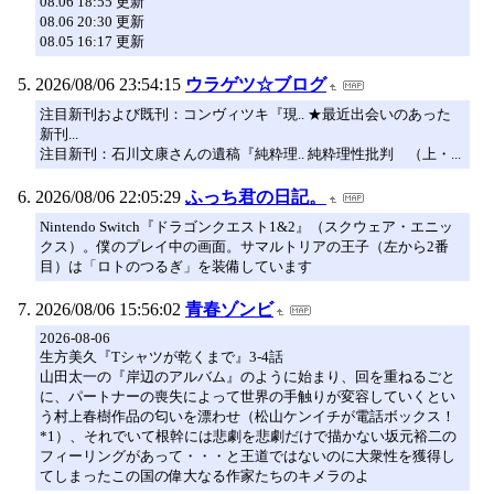
08.06 18:55 更新
08.06 20:30 更新
08.05 16:17 更新
2026/08/06 23:54:15
ウラゲツ☆ブログ
注目新刊および既刊：コンヴィツキ『現.. ★最近出会いのあった
新刊...
注目新刊：石川文康さんの遺稿『純粋理.. 純粋理性批判 （上・...
2026/08/06 22:05:29
ふっち君の日記。
Nintendo Switch『ドラゴンクエスト1&2』（スクウェア・エニッ
クス）。僕のプレイ中の画面。サマルトリアの王子（左から2番
目）は「ロトのつるぎ」を装備しています
2026/08/06 15:56:02
青春ゾンビ
2026-08-06
生方美久『Tシャツが乾くまで』3-4話
山田太一の『岸辺のアルバム』のように始まり、回を重ねるごと
に、パートナーの喪失によって世界の手触りが変容していくとい
う村上春樹作品の匂いを漂わせ（松山ケンイチが電話ボックス！
*1）、それでいて根幹には悲劇を悲劇だけで描かない坂元裕二の
フィーリングがあって・・・と王道ではないのに大衆性を獲得し
てしまったこの国の偉大なる作家たちのキメラのよ