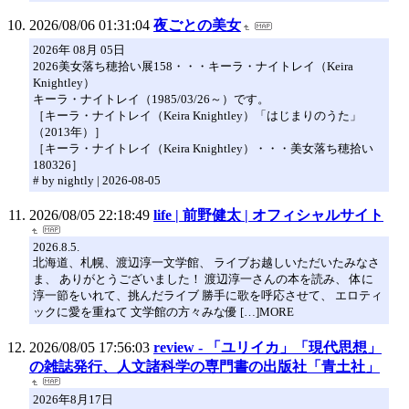
2026/08/06 01:31:04
夜ごとの美女
2026年 08月 05日
2026美女落ち穂拾い展158・・・キーラ・ナイトレイ（Keira
Knightley）
キーラ・ナイトレイ（1985/03/26～）です。
［キーラ・ナイトレイ（Keira Knightley）「はじまりのうた」
（2013年）］
［キーラ・ナイトレイ（Keira Knightley）・・・美女落ち穂拾い
180326］
# by nightly | 2026-08-05
2026/08/05 22:18:49
life | 前野健太 | オフィシャルサイト
2026.8.5.
北海道、札幌、渡辺淳一文学館、 ライブお越しいただいたみなさ
ま、 ありがとうございました！ 渡辺淳一さんの本を読み、 体に
淳一節をいれて、挑んだライブ 勝手に歌を呼応させて、 エロティ
ックに愛を重ねて 文学館の方々みな優 […]MORE
2026/08/05 17:56:03
review - 「ユリイカ」「現代思想」
の雑誌発行、人文諸科学の専門書の出版社「青土社」
2026年8月17日