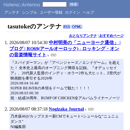
アンテナ
シンプル
ユーザー登録
ログイン
ヘルプ
tasutokeのアンテナ
おとなりアンテナ
|
おすすめページ
2026/08/07 10:54:30
中村明美の「ニューヨーク通信」 |
ブログ | RO69(アールオーロック) - ロッキング・オン
の音楽情報サイト
『スパイダーマン』が『アベンジャーズ／エンドゲーム』を超え
た！ 全米史上最高のオープニング興収を記録。『オデュッセイ
ア』、20代新人監督のインディ・ホラー2作も大ヒット。Z世代が
映画館を牽引する2026年
2026.08.04 16:40
SUPER BEAVERの本領をドームで観た！！！！
2026.08.03 00:30
祝・結成30周年、BUMP OF CHICKEN全アルバムライナーノーツ
2026/08/07 08:37:18
Nogizaka Journal
乃木坂46がカップスター新CMでキュート×シュールな“ニュニュ
ダンス”
NJ編集部