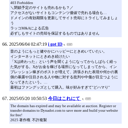
403 Forbidden
＼閉鎖予定のサイトも売れるかも？／
アクセスがないサイトもコンテンツ価値で売れる場合も…
ドメインの有効期限を更新してサイト売却にトライしてみましょ
う
ラッコM&Aによる広告
必ずしもサイトの売却を保証するものではありません
2025/06/04 02:47:19
i got ID
昔のようにもっと健やかにハッピーにときめいていたい。
インターネットにときめき続けたい
「Xは終わった」という声を聞くようになってからしばらく経っ
た気がする。Xがお金を稼げる場所になってしまってから、イン
プレッション稼ぎのポストが増えて、誇張された表現や何かの裏
側の暴露や注目される人や物に対する批判や中傷が目立つように
なってきたという。…
最初はファングッズとして購入。味が好みすぎて"どハマり"
2025/05/20 10:50:53
今日はこれにて
The domain has expired and may be available at auction. Register or
transfer domains to Dynadot.com to save more and build your website
for free!
2025 著作権. 不許複製