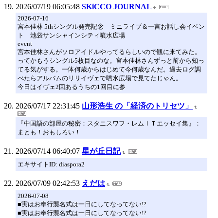
2026/07/19 06:05:48
SKiCCO JOURNAL
2026-07-16
宮本佳林 5thシングル発売記念 ミニライブ＆一言お話し会イベン
ト 池袋サンシャインシティ噴水広場
event
宮本佳林さんがソロアイドルやってるらしいので観に来てみた。
ってかもうシングル5枚目なのな。宮本佳林さんずっと前から知っ
てる気がする。一体何歳からはじめて今何歳なんだ。過去ログ調
べたらアルバムのリリイヴェで噴水広場で見てたじゃん。
今日はイヴェ2回あるうちの1回目に参
2026/07/17 22:31:45
山形浩生 の「経済のトリセツ」
『中国語の部屋の秘密：スタニスワフ・レムＩＴエッセイ集』：
まとも！おもしろい！
2026/07/14 06:40:07
星が丘日記
エキサイトID: diaspora2
2026/07/09 02:42:53
えだは
2026-07-08
■実はお奉行襲名式は一日にしてなってない!?
■実はお奉行襲名式は一日にしてなってない!?