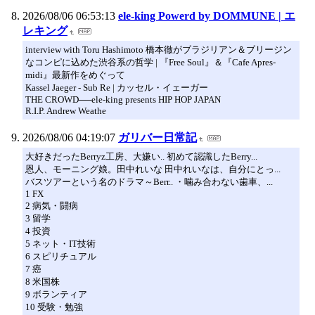
2026/08/06 06:53:13
ele-king Powerd by DOMMUNE | エ
レキング
interview with Toru Hashimoto 橋本徹がブラジリアン＆ブリージン
なコンピに込めた渋谷系の哲学 | 『Free Soul』＆『Cafe Apres-
midi』最新作をめぐって
Kassel Jaeger - Sub Re | カッセル・イェーガー
THE CROWD──ele-king presents HIP HOP JAPAN
R.I.P. Andrew Weathe
2026/08/06 04:19:07
ガリバー日常記
大好きだったBerryz工房、大嫌い.. 初めて認識したBerry...
恩人、モーニング娘。田中れいな 田中れいなは、自分にとっ...
バスツアーという名のドラマ～Berr.. ・噛み合わない歯車、...
1 FX
2 病気・闘病
3 留学
4 投資
5 ネット・IT技術
6 スピリチュアル
7 癌
8 米国株
9 ボランティア
10 受験・勉強