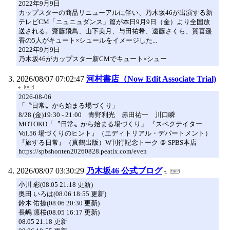
2022年9月9日
カップスターの商品リニューアルに伴い、乃木坂46が出演する新
テレビCM「ニュニュダンス」篇が本日9月9日（金）より全国放
送される。齋藤飛鳥、山下美月、与田祐希、遠藤さくら、賀喜遥
香の5人がキュート×シュールをイメージした...
2022年9月9日
乃木坂46がカップスター新CMでキュート×シュー
2026/08/07 07:02:47
河村書店（Now Edit Associate Trial)
2026-08-06
「〝日常〟から始まる場づくり」
8/28 (金)19:30 - 21:00 青野利光 赤田祐一 川口瞬
MOTOKO「〝日常〟から始まる場づくり」 『スペクテイター
Vol.56 場づくりのヒント』（エディトリアル・デパートメント）
『旅する日常』（真鶴出版）W刊行記念トーク ＠ SPBS本店
https://spbshonten20260828.peatix.com/even
2026/08/07 03:30:29
乃木坂46 公式ブログ
小川 彩(08.05 21:18 更新)
奥田 いろは(08.06 18:55 更新)
鈴木 佑捺(08.06 20:30 更新)
長嶋 凛桜(08.05 16:17 更新)
08.05 21:18 更新