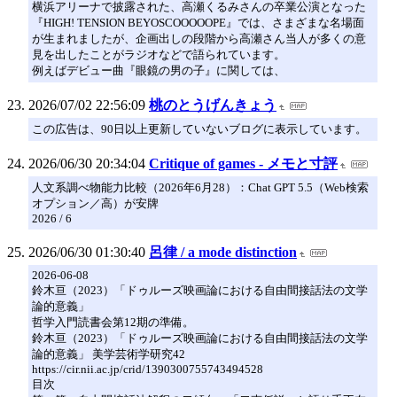
横浜アリーナで披露された、高瀬くるみさんの卒業公演となった
『HIGH! TENSION BEYOSCOOOOOPE』では、さまざまな名場面
が生まれましたが、企画出しの段階から高瀬さん当人が多くの意
見を出したことがラジオなどで語られています。
例えばデビュー曲『眼鏡の男の子』に関しては、
2026/07/02 22:56:09
桃のとうげんきょう
この広告は、90日以上更新していないブログに表示しています。
2026/06/30 20:34:04
Critique of games - メモと寸評
人文系調べ物能力比較（2026年6月28）：Chat GPT 5.5（Web検索
オプション／高）が安牌
2026 / 6
2026/06/30 01:30:40
呂律 / a mode distinction
2026-06-08
鈴木亘（2023）「ドゥルーズ映画論における自由間接話法の文学
論的意義」
哲学入門読書会第12期の準備。
鈴木亘（2023）「ドゥルーズ映画論における自由間接話法の文学
論的意義」 美学芸術学研究42
https://cir.nii.ac.jp/crid/1390300755743494528
目次