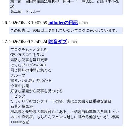
第一節 自由間接話法解釈の二傾向―「二声仮説」と語り手不在
説
第二節 ドゥルー
2026/06/23 19:07:59
mfluderの日記
この広告は、90日以上更新していないブログに表示しています。
2026/06/09 22:42:24
吃音ダブ
ブログをもっと楽しむ
使い方のコツを学ぶ
素敵な記事を毎月更新
はてなブログAWARD
同じ興味の仲間と集まる
グループ
書きたい話題が見つかる
今週のお題
好きな話題から記事を見つける
トピック
ひっそり佇むコンクリートの塔。実はこの辺りは重要な遺跡
石器と換気塔
群馬県と長野県の県境付近にある、上信越自動車道の八風山トン
ネルの換気塔。もちろんフェンス越しに眺める他はないが、標高
1,000mを超