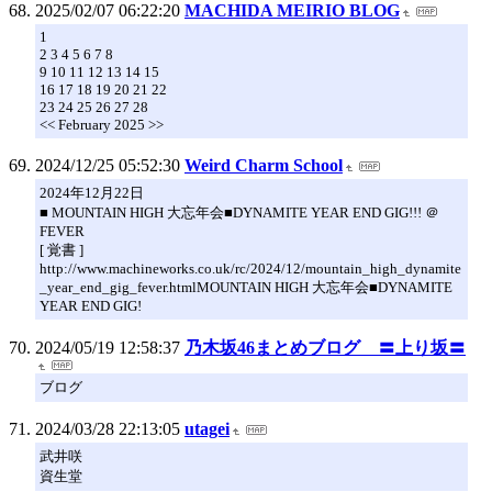
2025/02/07 06:22:20
MACHIDA MEIRIO BLOG
1
2 3 4 5 6 7 8
9 10 11 12 13 14 15
16 17 18 19 20 21 22
23 24 25 26 27 28
<< February 2025 >>
2024/12/25 05:52:30
Weird Charm School
2024年12月22日
■ MOUNTAIN HIGH 大忘年会■DYNAMITE YEAR END GIG!!! ＠
FEVER
[ 覚書 ]
http://www.machineworks.co.uk/rc/2024/12/mountain_high_dynamite
_year_end_gig_fever.htmlMOUNTAIN HIGH 大忘年会■DYNAMITE
YEAR END GIG!
2024/05/19 12:58:37
乃木坂46まとめブログ 〓上り坂〓
ブログ
2024/03/28 22:13:05
utagei
武井咲
資生堂