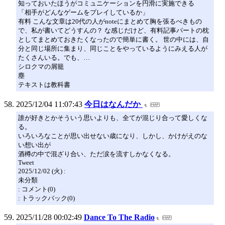
知っておいたほうがコミュニケーションを円滑に実施できる
「相手がどんなゲームをプレイしているか」
有料 こんな文章は20代の人がnoteにまとめて胸を張るべきもの
で、私が書いてどうすんの？ な感じだけど、有料記事パートの枕
としてまとめておきたくなったので簡単に書く。 世の中には、自
分と同じ場所に集まり、同じことをやっているようにみえる人が
たくさんいる。でも、…
シロクマの屑籠
塵
テキストは教科書
2025/12/04 11:07:43
今日はなんだか
誰が好きとかそういう思いよりも、全てが混じり合って愛しくな
る。
いろいろなことが思い出せない歳になり、しかし、かけがえのな
い想い出が
酒樽の中で混ざり合い、ただ涙を流すしかなくなる。
Tweet
2025/12/02 (火) :
未分類
: コメント(0)
: トラックバック(0)
2025/11/28 00:02:49
Dance To The Radio