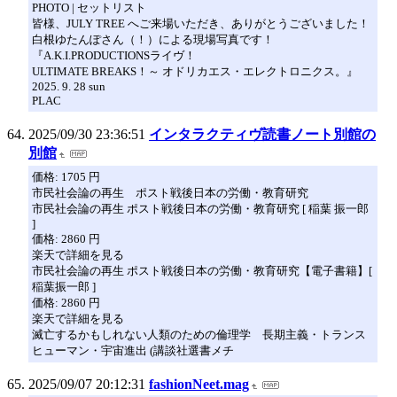
PHOTO | セットリスト
皆様、JULY TREE へご来場いただき、ありがとうございました！
白根ゆたんぽさん（！）による現場写真です！
『A.K.I.PRODUCTIONSライヴ！
ULTIMATE BREAKS！～ オドリカエス・エレクトロニクス。』
2025. 9. 28 sun
PLAC
2025/09/30 23:36:51
インタラクティヴ読書ノート別館の
別館
価格: 1705 円
市民社会論の再生 ポスト戦後日本の労働・教育研究
市民社会論の再生 ポスト戦後日本の労働・教育研究 [ 稲葉 振一郎
]
価格: 2860 円
楽天で詳細を見る
市民社会論の再生 ポスト戦後日本の労働・教育研究【電子書籍】[
稲葉振一郎 ]
価格: 2860 円
楽天で詳細を見る
滅亡するかもしれない人類のための倫理学 長期主義・トランス
ヒューマン・宇宙進出 (講談社選書メチ
2025/09/07 20:12:31
fashionNeet.mag