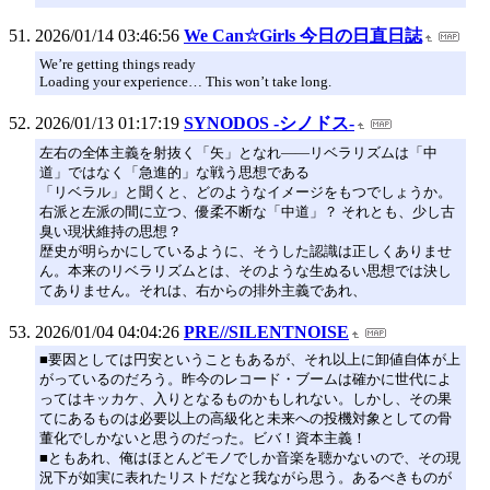
2026/01/14 03:46:56
We Can☆Girls 今日の日直日誌
We’re getting things ready
Loading your experience… This won’t take long.
2026/01/13 01:17:19
SYNODOS -シノドス-
左右の全体主義を射抜く「矢」となれ――リベラリズムは「中
道」ではなく「急進的」な戦う思想である
「リベラル」と聞くと、どのようなイメージをもつでしょうか。
右派と左派の間に立つ、優柔不断な「中道」？ それとも、少し古
臭い現状維持の思想？
歴史が明らかにしているように、そうした認識は正しくありませ
ん。本来のリベラリズムとは、そのような生ぬるい思想では決し
てありません。それは、右からの排外主義であれ、
2026/01/04 04:04:26
PRE//SILENTNOISE
■要因としては円安ということもあるが、それ以上に卸値自体が上
がっているのだろう。昨今のレコード・ブームは確かに世代によ
ってはキッカケ、入りとなるものかもしれない。しかし、その果
てにあるものは必要以上の高級化と未来への投機対象としての骨
董化でしかないと思うのだった。ビバ！資本主義！
■ともあれ、俺はほとんどモノでしか音楽を聴かないので、その現
況下が如実に表れたリストだなと我ながら思う。あるべきものが