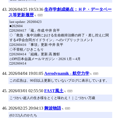
2026/04/25 19:53:36
生存学創成拠点：ＨＰ・データベー
ス等更新履歴
last update: 20260423
■202604
□20260417 「蔵」作成:中井 良平
◇「救急・集中治療における生命維持治療の終了・差し控えに関
する4学会合同ガイドライン」へのパブリックコメント
□20260416 「事項」更新:中井 良平
◇不登校／ひきこもり
□20260414 「組織」更新:高 雅郁
◇DPI日本会議メールマガジン・2026 1月～4月
□20260414
2026/04/04 19:01:05
Aerodynamik - 航空力学
この広告は、90日以上更新していないブログに表示しています。
2026/03/01 02:55:50
FAST風土
こづかい超人の生き様をとくと味わえ！｜こづかい万歳
2026/02/25 20:04:13
舞波物語
(02/22)人のかたち