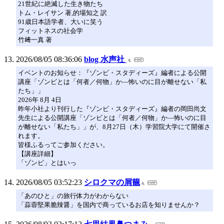
21世紀に絶滅した生き物たち
トム・レイサン 著,的場知之 訳
91歳日本語学者、大いに笑う
フィットネスの社会学
竹﨑一真 著
2026/08/05 08:36:06
blog 水声社
イベントのお知らせ：『ゾンビ・スタディーズ』編者による公開
講座「ゾンビとは「何者／何物」か―怖いのに目が離せない「私
たち」」
2026年 8月 4日
昨年小社より刊行した『ゾンビ・スタディーズ』編者の岡田尚文
先生による公開講座「ゾンビとは「何者／何物」か―怖いのに目
が離せない「私たち」」が、8月27日（木）学習院大学にて開催さ
れます。
皆様ふるってご参加ください。
【講座詳細】
「ゾンビ」とはいっ
2026/08/05 03:52:23
シロクマの屑籠
「あのひと」の旅行体力がわからない
「蒜蓉堅果脆辣醤」を国内で商っているお店を知りませんか？