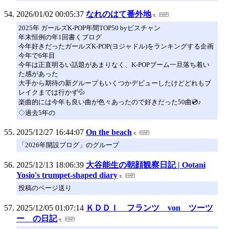
2026/01/02 00:05:37
なれのはて番外地
2025年 ガールズK-POP年間TOP50 byピスチャン
年末恒例の年1回書くブログ
今年好きだったガールズK-POP(ヨジャドル)をランキングする企画
今年で6年目
今年は正直明るい話題があまりなく、K-POPブーム一旦落ち着い
た感があった
大手から期待の新グループもいくつかデビューしたけどどれもブ
レイクまでは行かず💦
楽曲的には今年も良い曲が色々あったので好きだった50曲💿♪
◇過去5年の
2025/12/27 16:44:07
On the beach
「2026年開設ブログ」のグループ
2025/12/13 18:06:39
大谷能生の朝顔観察日記 | Ootani
Yosio's trumpet‐shaped diary
投稿のページ送り
2025/12/05 01:07:14
ＫＤＤＩ フランツ von ツーツ
ー の日記