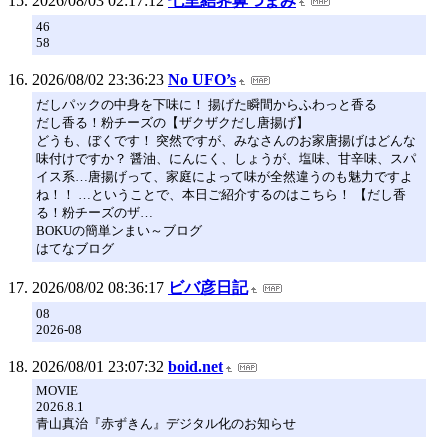
2026/08/03 02:17:12
七里結界鼻つまみ
46
58
2026/08/02 23:36:23
No UFO’s
だしパックの中身を下味に！ 揚げた瞬間からふわっと香る
だし香る！粉チーズの【ザクザクだし唐揚げ】
どうも、ぼくです！ 突然ですが、みなさんのお家唐揚げはどんな
味付けですか？ 醤油、にんにく、しょうが、塩味、甘辛味、スパ
イス系…唐揚げって、家庭によって味が全然違うのも魅力ですよ
ね！！ …ということで、本日ご紹介するのはこちら！ 【だし香
る！粉チーズのザ…
BOKUの簡単ンまい～ブログ
はてなブログ
2026/08/02 08:36:17
ビバ彦日記
08
2026-08
2026/08/01 23:07:32
boid.net
MOVIE
2026.8.1
青山真治『赤ずきん』デジタル化のお知らせ