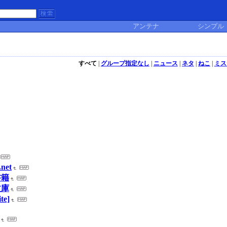
アンテナ
シンプル
すべて
|
グループ指定なし
|
ニュース
|
ネタ
|
ねこ
|
ミス
net
書籍
文庫
te]