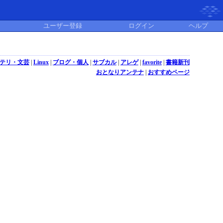
ユーザー登録
ログイン
ヘルプ
テリ・文芸
|
Linux
|
ブログ・個人
|
サブカル
|
アレゲ
|
favorite
|
書籍新刊
おとなりアンテナ
|
おすすめページ