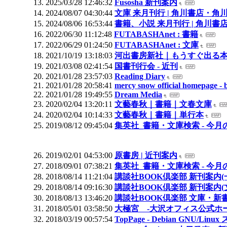
2025/03/28 12:46:32
Fusosha 新刊案内
2024/08/07 04:30:44
文庫 来月刊行 | 角川書店・角
2024/08/06 16:53:44
書籍、小説 来月刊行 | 角川
2022/06/30 11:12:48
FUTABASHAnet : 書籍
2022/06/29 01:24:50
FUTABASHAnet : 文庫
2021/10/19 13:18:03
河出書房新社｜もうすぐ出る
2021/03/08 02:41:54
国書刊行会 - 近刊
2021/01/28 23:57:03
Reading Diary
2021/01/28 20:58:41
mercy snow official homepage - 
2021/01/28 19:49:55
Dream Media
2020/02/04 13:20:11
文藝春秋｜書籍｜文春文庫
2020/02/04 10:14:33
文藝春秋｜書籍｜単行本
2019/08/12 09:45:04
集英社_書籍・文庫検索 - 今
2019/02/01 04:53:00
原書房 | 近刊案内
2018/09/01 07:38:21
集英社_書籍・文庫検索 - 今
2018/08/14 11:21:04
講談社BOOK倶楽部 新刊案内(
2018/08/14 09:16:30
講談社BOOK倶楽部 新刊案内(
2018/08/13 13:46:20
講談社BOOK倶楽部 文庫・新
2018/05/01 03:58:50
大極宮 -大沢オフィス公式ホ
2018/03/19 00:57:54
TopPage - Debian GNU/L