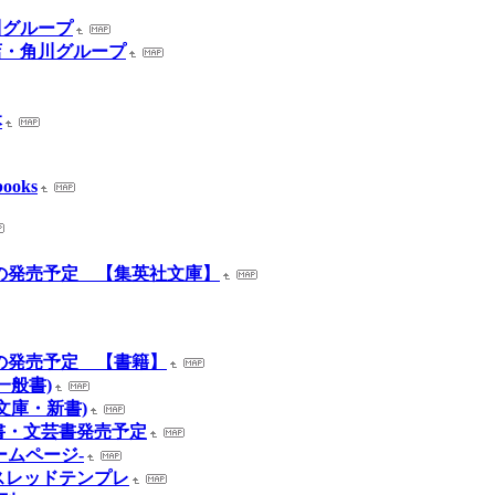
川グループ
書店・角川グループ
本
books
月の発売予定 【集英社文庫】
月の発売予定 【書籍】
一般書)
文庫・新書)
書・文芸書発売予定
ームページ-
inux スレッドテンプレ